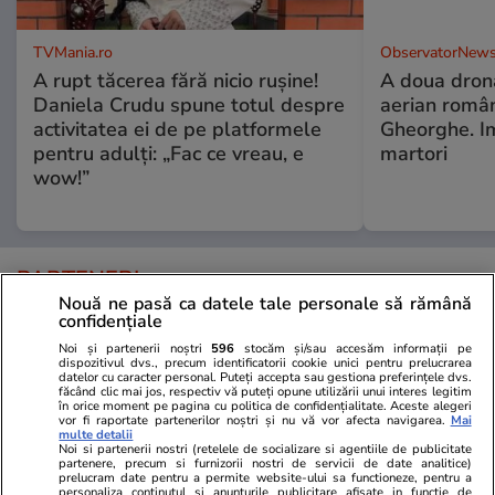
TVMania.ro
ObservatorNews
A rupt tăcerea fără nicio rușine!
A doua dronă
Daniela Crudu spune totul despre
aerian român
activitatea ei de pe platformele
Gheorghe. Im
pentru adulți: „Fac ce vreau, e
martori
wow!”
PARTENERI
Nouă ne pasă ca datele tale personale să rămână
confidențiale
Noi și partenerii noștri
596
stocăm și/sau accesăm informații pe
dispozitivul dvs., precum identificatorii cookie unici pentru prelucrarea
datelor cu caracter personal. Puteți accepta sau gestiona preferințele dvs.
făcând clic mai jos, respectiv vă puteți opune utilizării unui interes legitim
în orice moment pe pagina cu politica de confidențialitate. Aceste alegeri
vor fi raportate partenerilor noștri și nu vă vor afecta navigarea.
Mai
multe detalii
Noi si partenerii nostri (retelele de socializare si agentiile de publicitate
partenere, precum si furnizorii nostri de servicii de date analitice)
prelucram date pentru a permite website-ului sa functioneze, pentru a
personaliza continutul si anunturile publicitare afisate in functie de