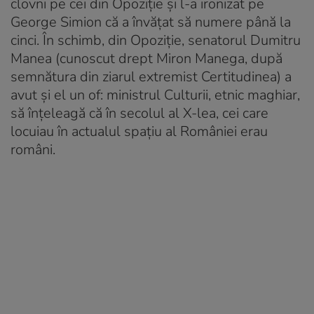
clovni pe cei din Opoziție și l-a ironizat pe
George Simion că a învățat să numere până la
cinci. În schimb, din Opoziție, senatorul Dumitru
Manea (cunoscut drept Miron Manega, după
semnătura din ziarul extremist Certitudinea) a
avut și el un of: ministrul Culturii, etnic maghiar,
să înțeleagă că în secolul al X-lea, cei care
locuiau în actualul spațiu al României erau
români.