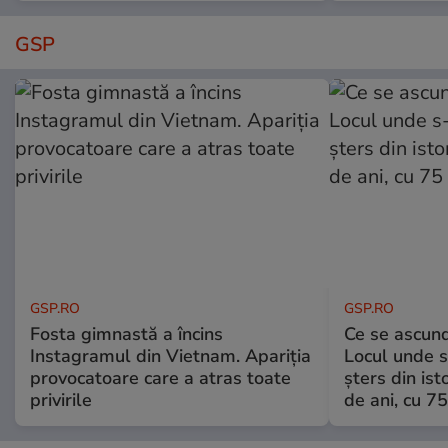
GSP
GSP.RO
GSP.RO
Fosta gimnastă a încins
Ce se ascund
Instagramul din Vietnam. Apariția
Locul unde s-
provocatoare care a atras toate
șters din ist
privirile
de ani, cu 7