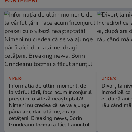
PARTENERI
Viva.ro
Unica.ro
Informația de ultim moment, de
Divorț la nive
la vârful țării, face acum înconjurul
Incredibil ce
presei cu o viteză neașteptată!
ei, după ani 
Nimeni nu credea că se va ajunge
rău când mă
până aici, dar iată-ne, dragi
cetățeni. Breaking news, Sorin
Grindeanu tocmai a făcut anunțul