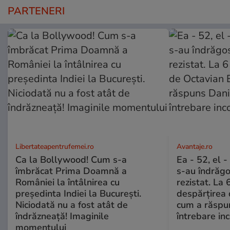
PARTENERI
Libertateapentrufemei.ro
Avantaje.ro
Ca la Bollywood! Cum s-a
Ea - 52, el 
îmbrăcat Prima Doamnă a
s-au îndrăgos
României la întâlnirea cu
rezistat. La 
președinta Indiei la București.
despărțirea 
Niciodată nu a fost atât de
cum a răspu
îndrăzneață! Imaginile
întrebare i
momentului