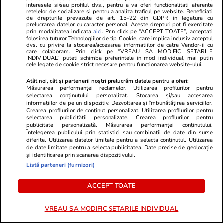
interesele si/sau profilul dvs., pentru a va oferi functionalitati aferente
retelelor de socializare si pentru a analiza traficul pe website. Beneficiati
de drepturile prevazute de art. 15-22 din GDPR in legatura cu
prelucrarea datelor cu caracter personal. Aceste drepturi pot fi exercitate
prin modalitatea indicata
aici
. Prin click pe “ACCEPT TOATE”, acceptati
GSP.ro
GSP.ro
folosirea tuturor Tehnologiilor de tip Cookie, care implica inclusiv acceptul
Marea rivală a Simonei Halep, de
Ce s-a întâmp
dvs. cu privire la stocarea/accesarea informatiilor de catre Vendor-ii cu
care colaboram. Prin click pe “VREAU SA MODIFIC SETARILE
nerecunoscut pe plajele din
Mircea Luces
INDIVIDUAL” puteti schimba preferintele in mod individual, mai putin
cele legate de cookie strict necesare pentru functionarea website-ului.
Grecia
Romradiatoa
Atât noi, cât și partenerii noștri prelucrăm datele pentru a oferi:
Măsurarea performanței reclamelor. Utilizarea profilurilor pentru
selectarea conținutului personalizat. Stocarea și/sau accesarea
informațiilor de pe un dispozitiv. Dezvoltarea și îmbunătățirea serviciilor.
Crearea profilurilor de conținut personalizat. Utilizarea profilurilor pentru
selectarea publicității personalizate. Crearea profilurilor pentru
publicitate personalizată. Măsurarea performanței conținutului.
Înțelegerea publicului prin statistici sau combinații de date din surse
diferite. Utilizarea datelor limitate pentru a selecta conținutul. Utilizarea
de date limitate pentru a selecta publicitatea. Date precise de geolocație
și identificarea prin scanarea dispozitivului.
Listă parteneri (furnizori)
ACCEPT TOATE
VREAU SA MODIFIC SETARILE INDIVIDUAL