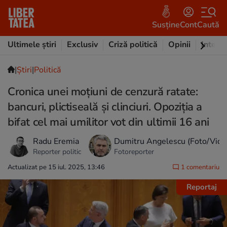
Susține
Cont
Caută
Ultimele știri
Exclusiv
Criză politică
Opinii
Intervi
|
Ştiri
|
Politică
Cronica unei moțiuni de cenzură ratate:
bancuri, plictiseală și clinciuri. Opoziția a
bifat cel mai umilitor vot din ultimii 16 ani
Radu Eremia
Dumitru Angelescu (Foto/Vide
Reporter politic
Fotoreporter
Actualizat pe 15 iul. 2025, 13:46
1 comentariu
Reportaj