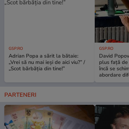
GSP.RO
GSP.RO
Adrian Popa a sărit la bătaie:
David Popovi
„Vrei să nu mai ieși de aici viu?” /
plus față de
„Scot bărbăția din tine!”
încă se schi
abordare dif
PARTENERI