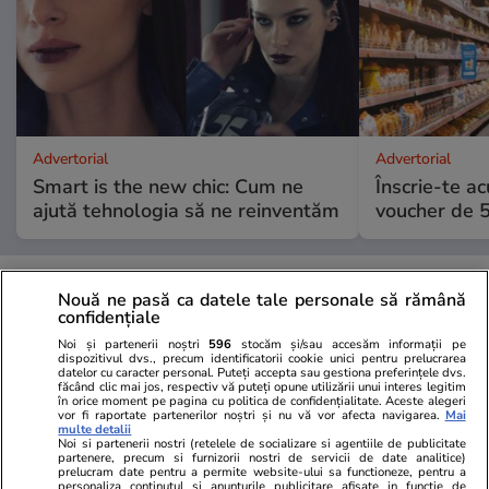
Advertorial
Advertorial
Smart is the new chic: Cum ne
Înscrie-te ac
ajută tehnologia să ne reinventăm
voucher de 5
PARTENERI
Nouă ne pasă ca datele tale personale să rămână
confidențiale
Noi și partenerii noștri
596
stocăm și/sau accesăm informații pe
dispozitivul dvs., precum identificatorii cookie unici pentru prelucrarea
datelor cu caracter personal. Puteți accepta sau gestiona preferințele dvs.
făcând clic mai jos, respectiv vă puteți opune utilizării unui interes legitim
în orice moment pe pagina cu politica de confidențialitate. Aceste alegeri
vor fi raportate partenerilor noștri și nu vă vor afecta navigarea.
Mai
multe detalii
Noi si partenerii nostri (retelele de socializare si agentiile de publicitate
partenere, precum si furnizorii nostri de servicii de date analitice)
prelucram date pentru a permite website-ului sa functioneze, pentru a
personaliza continutul si anunturile publicitare afisate in functie de