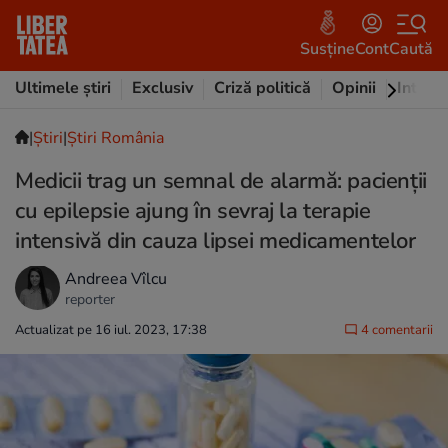
Susține
Cont
Caută
Ultimele știri
Exclusiv
Criză politică
Opinii
Intervi
|
Ştiri
|
Știri România
Medicii trag un semnal de alarmă: pacienții
cu epilepsie ajung în sevraj la terapie
intensivă din cauza lipsei medicamentelor
Andreea Vîlcu
reporter
Actualizat pe 16 iul. 2023, 17:38
4 comentarii