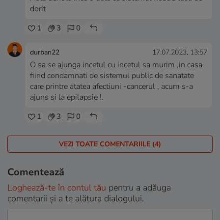
dorit
1
3
0
durban22
17.07.2023, 13:57
O sa se ajunga incetul cu incetul sa murim ,in casa
fiind condamnati de sistemul public de sanatate
care printre atatea afectiuni -cancerul , acum s-a
ajuns si la epilapsie !.
1
3
0
VEZI TOATE COMENTARIILE (4)
Comentează
Loghează-te în contul tău
pentru a adăuga
comentarii și a te alătura dialogului.