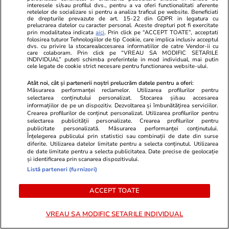
interesele si/sau profilul dvs., pentru a va oferi functionalitati aferente
retelelor de socializare si pentru a analiza traficul pe website. Beneficiati
de drepturile prevazute de art. 15-22 din GDPR in legatura cu
prelucrarea datelor cu caracter personal. Aceste drepturi pot fi exercitate
prin modalitatea indicata
aici
. Prin click pe “ACCEPT TOATE”, acceptati
Wowbiz.ro
Redactia.ro
folosirea tuturor Tehnologiilor de tip Cookie, care implica inclusiv acceptul
dvs. cu privire la stocarea/accesarea informatiilor de catre Vendor-ii cu
Doliu în Armata României. Pilotul
Atentie! Augu
care colaboram. Prin click pe “VREAU SA MODIFIC SETARILE
INDIVIDUAL” puteti schimba preferintele in mod individual, mai putin
militar Mihai Vîrdol a murit în
deschide dr
cele legate de cookie strict necesare pentru functionarea website-ului.
urma unui grav accident de
Zodiile care 
Atât noi, cât și partenerii noștri prelucrăm datele pentru a oferi:
motocicletă
Măsurarea performanței reclamelor. Utilizarea profilurilor pentru
selectarea conținutului personalizat. Stocarea și/sau accesarea
informațiilor de pe un dispozitiv. Dezvoltarea și îmbunătățirea serviciilor.
Crearea profilurilor de conținut personalizat. Utilizarea profilurilor pentru
POLITIC
selectarea publicității personalizate. Crearea profilurilor pentru
publicitate personalizată. Măsurarea performanței conținutului.
Înțelegerea publicului prin statistici sau combinații de date din surse
Politică
30 iul.
diferite. Utilizarea datelor limitate pentru a selecta conținutul. Utilizarea
de date limitate pentru a selecta publicitatea. Date precise de geolocație
și identificarea prin scanarea dispozitivului.
Analiză
Cum au ciopârțit aleșii noua
Listă parteneri (furnizori)
lege ANI. Ce a mai rămas din
ACCEPT TOATE
transparența averilor
politicienilor
VREAU SA MODIFIC SETARILE INDIVIDUAL