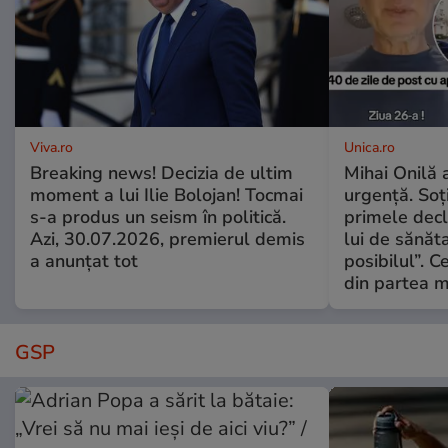
Viva.ro
Unica.ro
Breaking news! Decizia de ultim
Mihai Onilă 
moment a lui Ilie Bolojan! Tocmai
urgență. Soți
s-a produs un seism în politică.
primele decl
Azi, 30.07.2026, premierul demis
lui de sănăta
a anunțat tot
posibilul”. C
din partea m
GSP