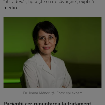
într-adevăr, lipseşte cu desăvârşire”, explică
medicul.
Dr. Ioana Mândruță. Foto: epi expert
Pacienții cer renunțarea la tratament