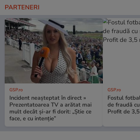
PARTENERI
GSP.ro
GSP.ro
Incident neașteptat în direct »
Fostul fotba
Prezentatoarea TV a arătat mai
de fraudă cu 
mult decât și-ar fi dorit: „Știe ce
Profit de 3,
face, e cu intenție”