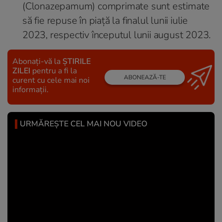
(Clonazepamum) comprimate sunt estimate
să fie repuse în piață la finalul lunii iulie
2023, respectiv începutul lunii august 2023.
Abonați-vă la
ȘTIRILE
ZILEI
pentru a fi la
ABONEAZĂ-TE
curent cu cele mai noi
informații.
URMĂREȘTE CEL MAI NOU VIDEO