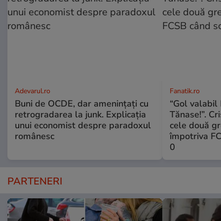
Adevarul.ro
Fanatik.ro
Buni de OCDE, dar amenințați cu
“Gol valabil 
retrogradarea la junk. Explicația
Tănase!”. Cri
unui economist despre paradoxul
cele două gr
românesc
împotriva FC
0
PARTENERI