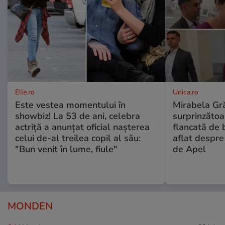
Elle.ro
Unica.ro
Este vestea momentului în
Mirabela Gră
showbiz! La 53 de ani, celebra
surprinzătoar
actriță a anunțat oficial nașterea
flancată de 
celui de-al treilea copil al său:
aflat despre
"Bun venit în lume, fiule"
de Apel
MONDEN