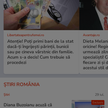
Libertateapentrufemei.ro
Avantaje.ro
Atenție! Poți primi bani de la stat
Dieta Melan
dacă-ți îngrijești părinții, bunicii
oricine! Regi
sau pe cineva vârstnic din familie.
urmează zilni
Acum s-a decis! Cum trebuie să
specialiști! 
procedezi
fiecare zi și 
acestui stil 
ȘTIRI ROMÂNIA
Ştiri
29 iul.
Exclusiv
Diana Buzoianu acuză că