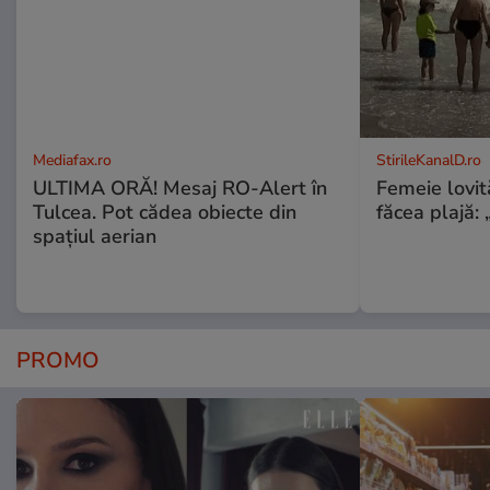
Mediafax.ro
StirileKanalD.ro
ULTIMA ORĂ! Mesaj RO-Alert în
Femeie lovit
Tulcea. Pot cădea obiecte din
făcea plajă: „
spațiul aerian
PROMO