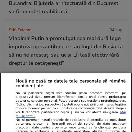
Bulandra: Bijuteria arhitecturală din București
va fi complet reabilitată
Știri Externe
04 aug.
Vladimir Putin a promulgat cea mai dură lege
împotriva opozanților care au fugit din Rusia ca
să nu fie arestați sau uciși. „Îi lasă efectiv fără
drepturile cetățenești”
Nouă ne pasă ca datele tale personale să rămână
Știri România
04 aug.
confidențiale
Nicușor Dan a promulgat legile pentru
Noi și partenerii noștri
596
stocăm și/sau accesăm informații pe
dispozitivul dvs., precum identificatorii cookie unici pentru prelucrarea
jaloanele PNRR și Acordul SAFE: „Accesul
datelor cu caracter personal. Puteți accepta sau gestiona preferințele dvs.
făcând clic mai jos, respectiv vă puteți opune utilizării unui interes legitim
României la fondurile europene rămâne
în orice moment pe pagina cu politica de confidențialitate. Aceste alegeri
vor fi raportate partenerilor noștri și nu vă vor afecta navigarea.
Mai
garantat”
multe detalii
Noi si partenerii nostri (retelele de socializare si agentiile de publicitate
partenere, precum si furnizorii nostri de servicii de date analitice)
prelucram date pentru a permite website-ului sa functioneze, pentru a
personaliza continutul si anunturile publicitare afisate in functie de