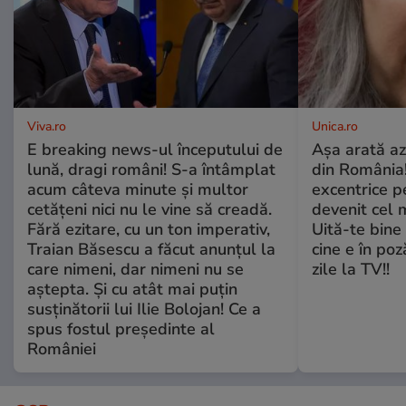
Viva.ro
Unica.ro
E breaking news-ul începutului de
Așa arată az
lună, dragi români! S-a întâmplat
din România!
acum câteva minute și multor
excentrice pe
cetățeni nici nu le vine să creadă.
devenit cel 
Fără ezitare, cu un ton imperativ,
Uită-te bine 
Traian Băsescu a făcut anunțul la
cine e în poz
care nimeni, dar nimeni nu se
zile la TV!!
aștepta. Și cu atât mai puțin
susținătorii lui Ilie Bolojan! Ce a
spus fostul președinte al
României