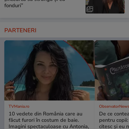
fonduri”
PARTENERI
TVMania.ro
ObservatorNews
10 vedete din România care au
De ce contea
făcut furori în costum de baie.
pentru copii
Imagini spectaculoase cu Antonia,
citesc și eu 