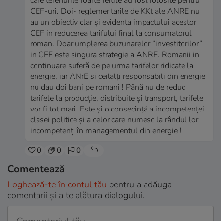
care terenurile foarte fertile au fost folosite pentru
CEF-uri. Doi- reglementarile de KKt ale ANRE nu
au un obiectiv clar și evidenta impactului acestor
CEF in reducerea tarifului final la consumatorul
roman. Doar umplerea buzunarelor “investitorilor”
in CEF este singura strategie a ANRE. Romanii in
continuare suferă de pe urma tarifelor ridicate la
energie, iar ANrE si ceilalți responsabili din energie
nu dau doi bani pe romani ! Până nu de reduc
tarifele la producție, distribuite și transport, tarifele
vor fi tot mari. Este și o consecință a incompetenței
clasei politice și a celor care numesc la rândul lor
incompetenți în managementul din energie !
0
0
0
Comentează
Loghează-te în contul tău
pentru a adăuga
comentarii și a te alătura dialogului.