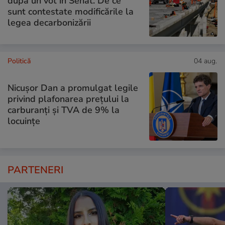
după un vot în Senat. De ce
sunt contestate modificările la
legea decarbonizării
Politică
04 aug.
Nicușor Dan a promulgat legile
privind plafonarea prețului la
carburanți și TVA de 9% la
locuințe
PARTENERI