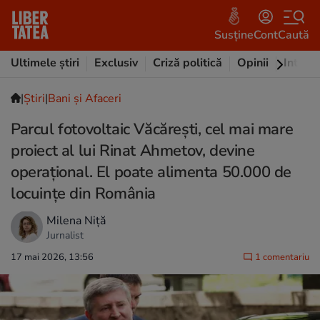
Susține
Cont
Caută
Ultimele știri
Exclusiv
Criză politică
Opinii
Intervi
|
Ştiri
|
Bani și Afaceri
Parcul fotovoltaic Văcărești, cel mai mare
proiect al lui Rinat Ahmetov, devine
operațional. El poate alimenta 50.000 de
locuințe din România
Milena Niță
Jurnalist
17 mai 2026, 13:56
1 comentariu