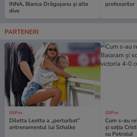
INNA, Bianca Drăgușanu și alte
profesorilor
dive
PARTENERI
GSP.ro
GSP.ro
Diletta Leotta a „perturbat”
Cum s-au re
antrenamentul lui Schalke
și soția Cris
cu Petrolul