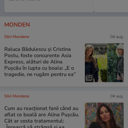
MONDEN
Stiri Mondene
04 aug.
Raluca Bădulescu și Cristina
Postu, foste concurente Asia
Express, alături de Alina
Pușcău în lupta cu boala: „E o
tragedie, ne rugăm pentru ea”
Stiri Mondene
04 aug.
Cum au reacționat fanii când au
aflat ce boală are Alina Pușcău.
Cât ar costa tratamentul:
„Încearcă să strângă și ea