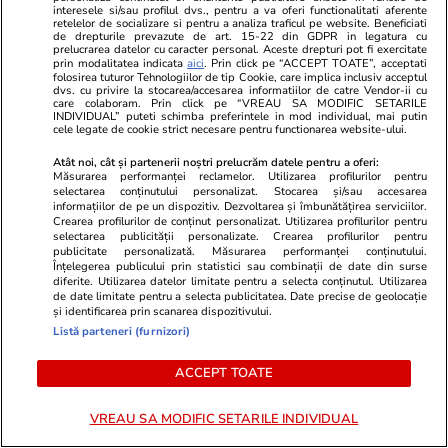
Știri Externe
04 aug.
interesele si/sau profilul dvs., pentru a va oferi functionalitati aferente
retelelor de socializare si pentru a analiza traficul pe website. Beneficiati
Contre la Bruxelles după criza din Ceuta:
de drepturile prevazute de art. 15-22 din GDPR in legatura cu
prelucrarea datelor cu caracter personal. Aceste drepturi pot fi exercitate
planul Spaniei de a legaliza migranții divizează
prin modalitatea indicata
aici
. Prin click pe “ACCEPT TOATE”, acceptati
folosirea tuturor Tehnologiilor de tip Cookie, care implica inclusiv acceptul
Uniunea Europeană
dvs. cu privire la stocarea/accesarea informatiilor de catre Vendor-ii cu
care colaboram. Prin click pe “VREAU SA MODIFIC SETARILE
INDIVIDUAL” puteti schimba preferintele in mod individual, mai putin
cele legate de cookie strict necesare pentru functionarea website-ului.
Citește mai multe
Atât noi, cât și partenerii noștri prelucrăm datele pentru a oferi:
Măsurarea performanței reclamelor. Utilizarea profilurilor pentru
selectarea conținutului personalizat. Stocarea și/sau accesarea
informațiilor de pe un dispozitiv. Dezvoltarea și îmbunătățirea serviciilor.
TRENDING
Crearea profilurilor de conținut personalizat. Utilizarea profilurilor pentru
selectarea publicității personalizate. Crearea profilurilor pentru
publicitate personalizată. Măsurarea performanței conținutului.
Horoscop
04 aug.
Înțelegerea publicului prin statistici sau combinații de date din surse
diferite. Utilizarea datelor limitate pentru a selecta conținutul. Utilizarea
Horoscop 5 august 2026. Vărsătorii au nevoie
de date limitate pentru a selecta publicitatea. Date precise de geolocație
și identificarea prin scanarea dispozitivului.
de abordări mai creative, mai relaxate în
Listă parteneri (furnizori)
subiectele legate de câștiguri, venituri și
cheltuieli
ACCEPT TOATE
VREAU SA MODIFIC SETARILE INDIVIDUAL
Știri România
04 aug.