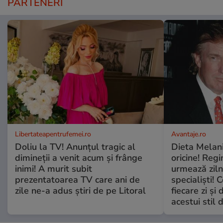
PARTENERI
Libertateapentrufemei.ro
Avantaje.ro
Doliu la TV! Anunțul tragic al
Dieta Melan
dimineții a venit acum și frânge
oricine! Regi
inimi! A murit subit
urmează zilni
prezentatoarea TV care ani de
specialiști! 
zile ne-a adus știri de pe Litoral
fiecare zi și 
acestui stil 