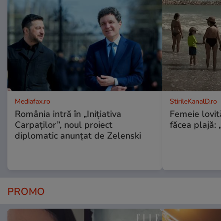
Mediafax.ro
StirileKanalD.ro
România intră în „Inițiativa
Femeie lovit
Carpaților”, noul proiect
făcea plajă: „
diplomatic anunțat de Zelenski
PROMO