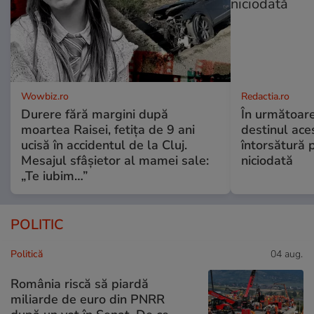
Wowbiz.ro
Redactia.ro
Durere fără margini după
În următoare
moartea Raisei, fetița de 9 ani
destinul ace
ucisă în accidentul de la Cluj.
întorsătură p
Mesajul sfâșietor al mamei sale:
niciodată
„Te iubim…”
POLITIC
Politică
04 aug.
România riscă să piardă
miliarde de euro din PNRR