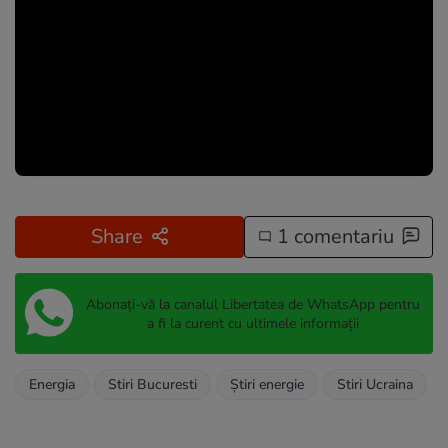
Share
1 comentariu
Abonați-vă la canalul Libertatea de WhatsApp pentru
a fi la curent cu ultimele informații
Energia
Stiri Bucuresti
Știri energie
Stiri Ucraina