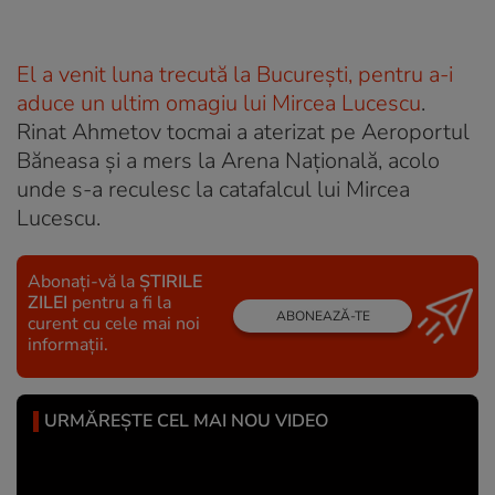
El a venit luna trecută la București, pentru a-i
aduce un ultim omagiu lui Mircea Lucescu
.
Rinat Ahmetov tocmai a aterizat pe Aeroportul
Băneasa și a mers la Arena Națională, acolo
unde s-a reculesc la catafalcul lui Mircea
Lucescu.
Abonați-vă la
ȘTIRILE
ZILEI
pentru a fi la
ABONEAZĂ-TE
curent cu cele mai noi
informații.
URMĂREȘTE CEL MAI NOU VIDEO