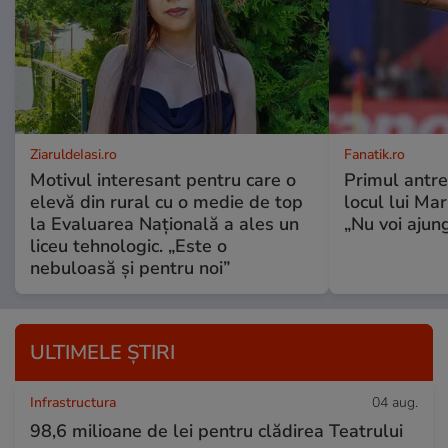
ZiaruldeIasi.ro
Fanatik.ro
Motivul interesant pentru care o
Primul antre
elevă din rural cu o medie de top
locul lui Ma
la Evaluarea Națională a ales un
„Nu voi ajung
liceu tehnologic. „Este o
nebuloasă și pentru noi”
ULTIMELE ȘTIRI
Infrastructura
04 aug.
98,6 milioane de lei pentru clădirea Teatrului