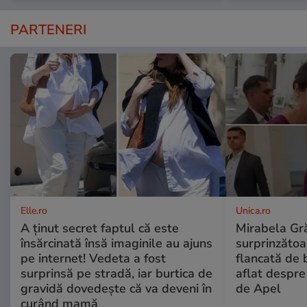
PARTENERI
Elle.ro
Unica.ro
A ținut secret faptul că este
Mirabela Gră
însărcinată însă imaginile au ajuns
surprinzătoar
pe internet! Vedeta a fost
flancată de 
surprinsă pe stradă, iar burtica de
aflat despre
gravidă dovedește că va deveni în
de Apel
curând mamă