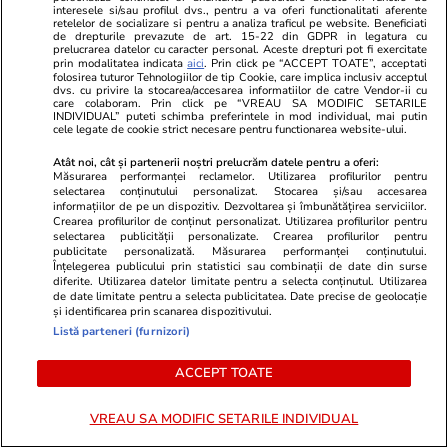
interesele si/sau profilul dvs., pentru a va oferi functionalitati aferente
retelelor de socializare si pentru a analiza traficul pe website. Beneficiati
de drepturile prevazute de art. 15-22 din GDPR in legatura cu
prelucrarea datelor cu caracter personal. Aceste drepturi pot fi exercitate
prin modalitatea indicata
aici
. Prin click pe “ACCEPT TOATE”, acceptati
ULTIMELE ȘTIRI
folosirea tuturor Tehnologiilor de tip Cookie, care implica inclusiv acceptul
dvs. cu privire la stocarea/accesarea informatiilor de catre Vendor-ii cu
care colaboram. Prin click pe “VREAU SA MODIFIC SETARILE
INDIVIDUAL” puteti schimba preferintele in mod individual, mai putin
Fotbal
22:56
cele legate de cookie strict necesare pentru functionarea website-ului.
LIVE TEXT Spania – Argentina, finala CM 2026
Atât noi, cât și partenerii noștri prelucrăm datele pentru a oferi:
Măsurarea performanței reclamelor. Utilizarea profilurilor pentru
/ Ibericii au dominat categoric prima repriză.
selectarea conținutului personalizat. Stocarea și/sau accesarea
informațiilor de pe un dispozitiv. Dezvoltarea și îmbunătățirea serviciilor.
Yamal, pericolul numărul 1. Messi se lasă
Crearea profilurilor de conținut personalizat. Utilizarea profilurilor pentru
selectarea publicității personalizate. Crearea profilurilor pentru
așteptat
publicitate personalizată. Măsurarea performanței conținutului.
Înțelegerea publicului prin statistici sau combinații de date din surse
diferite. Utilizarea datelor limitate pentru a selecta conținutul. Utilizarea
de date limitate pentru a selecta publicitatea. Date precise de geolocație
Lifestyle
22:26
și identificarea prin scanarea dispozitivului.
Un cuplu a vândut tot, s-a mutat pe o barcă, a
Listă parteneri (furnizori)
renunțat la curent și a redus cheltuielile cu
ACCEPT TOATE
peste 1.000 de euro: „Nu ne-am mai întoarce
niciodată”
VREAU SA MODIFIC SETARILE INDIVIDUAL