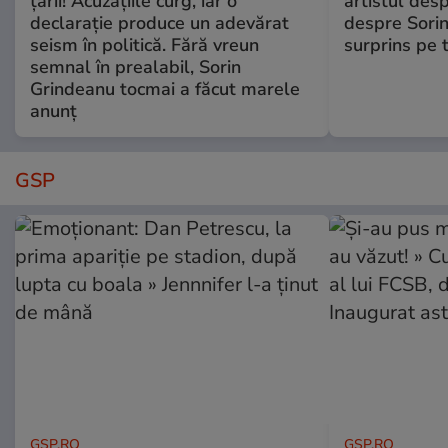
țării! Acuzațiile curg, iar o
artistul desp
declarație produce un adevărat
despre Sorin
seism în politică. Fără vreun
surprins pe 
semnal în prealabil, Sorin
Grindeanu tocmai a făcut marele
anunț
GSP
GSP.RO
GSP.RO