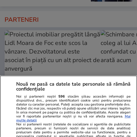
PARTENERI
Nouă ne pasă ca datele tale personale să rămână
confidențiale
Noi și partenerii noștri
596
stocăm și/sau accesăm informații pe
ZiaruldeIasi.ro
Fanatik.ro
dispozitivul dvs., precum identificatorii cookie unici pentru prelucrarea
datelor cu caracter personal. Puteți accepta sau gestiona preferințele dvs.
Proiectul imobiliar pregătit lângă
Schimbare ra
făcând clic mai jos, respectiv vă puteți opune utilizării unui interes legitim
în orice moment pe pagina cu politica de confidențialitate. Aceste alegeri
Lidl Moara de Foc este scos la
coleg al lui
vor fi raportate partenerilor noștri și nu vă vor afecta navigarea.
Mai
multe detalii
vânzare. Dezvoltatorul este
confundat cu
Noi si partenerii nostri (retelele de socializare si agentiile de publicitate
asociat în piață cu un alt proiect
arată acum
partenere, precum si furnizorii nostri de servicii de date analitice)
prelucram date pentru a permite website-ului sa functioneze, pentru a
de anvergură
personaliza continutul si anunturile publicitare afisate in functie de