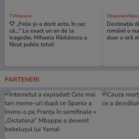
TVMania.ro
ObservatorNews
🤍 „Felix și-a dorit asta, în caz
Destinaţia d
că…” La exact un an de la
românii o nu
tragedie, Mihaela Rădulescu a
doar o oră d
făcut public totul!
PARTENERI