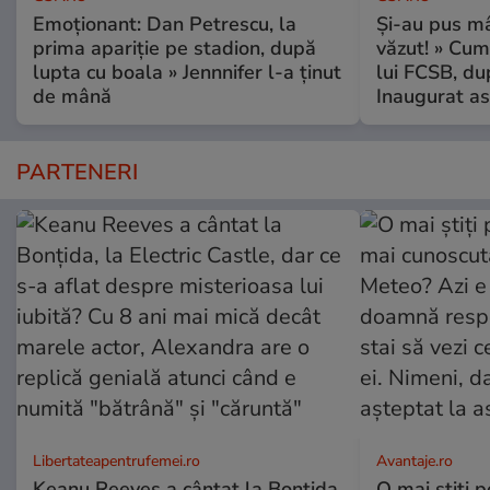
Emoționant: Dan Petrescu, la
Și-au pus mâ
prima apariție pe stadion, după
văzut! » Cum
lupta cu boala » Jennnifer l-a ținut
lui FCSB, du
de mână
Inaugurat as
PARTENERI
Libertateapentrufemei.ro
Avantaje.ro
Keanu Reeves a cântat la Bonțida,
O mai știți 