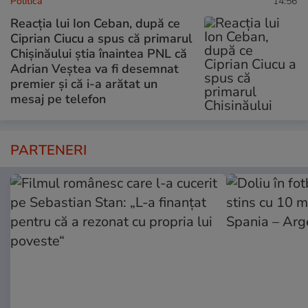
Politică
14:56
Reacția lui Ion Ceban, după ce
Ciprian Ciucu a spus că primarul
Chișinăului știa înaintea PNL că
Adrian Veștea va fi desemnat
premier și că i-a arătat un
mesaj pe telefon
PARTENERI