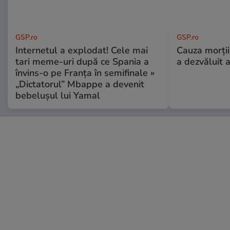
GSP.ro
GSP.ro
Internetul a explodat! Cele mai
Cauza morții
tari meme-uri după ce Spania a
a dezvăluit 
învins-o pe Franța în semifinale »
„Dictatorul” Mbappe a devenit
bebelușul lui Yamal