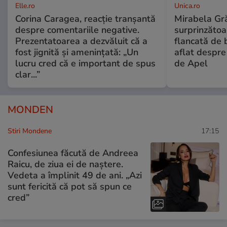
Elle.ro
Unica.ro
Corina Caragea, reacție tranșantă
Mirabela Gră
despre comentariile negative.
surprinzătoar
Prezentatoarea a dezvăluit că a
flancată de 
fost jignită și amenințată: „Un
aflat despre
lucru cred că e important de spus
de Apel
clar...”
MONDEN
Stiri Mondene
17:15
Confesiunea făcută de Andreea
Raicu, de ziua ei de naștere.
Vedeta a împlinit 49 de ani. „Azi
sunt fericită că pot să spun ce
cred”