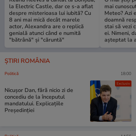
la Electric Castle, dar ce s-a aflat
mai cunoscu
despre misterioasa lui iubită? Cu
Meteo? Azi e
8 ani mai mică decât marele
doamnă respe
actor, Alexandra are o replică
stai să vezi 
genială atunci când e numită
ei. Nimeni, d
"bătrână" și "căruntă"
așteptat la 
ȘTIRI ROMÂNIA
Politică
18:00
Exclusiv
Nicușor Dan, fără nicio zi de
concediu de la începutul
mandatului. Explicațiile
Președinției