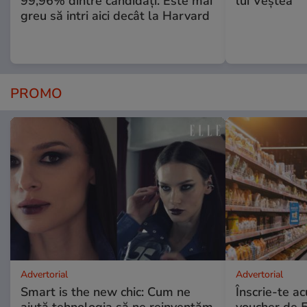
99,96% dintre candidați. Este mai
lui Veștea
greu să intri aici decât la Harvard
PROMO
Advertorial
Advertorial
Smart is the new chic: Cum ne
Înscrie-te ac
ajută tehnologia să ne reinventăm
voucher de 5