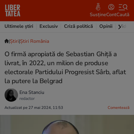
Susține
Cont
Caută
Ultimele știri
Exclusiv
Criză politică
Opinii
Video
|
Ştiri
|
Știri România
O firmă apropiată de Sebastian Ghiță a
livrat, în 2022, un milion de produse
electorale Partidului Progresist Sârb, aflat
la putere la Belgrad
Ena Stanciu
redactor
Actualizat pe 27 mai 2024, 11:53
Comentează