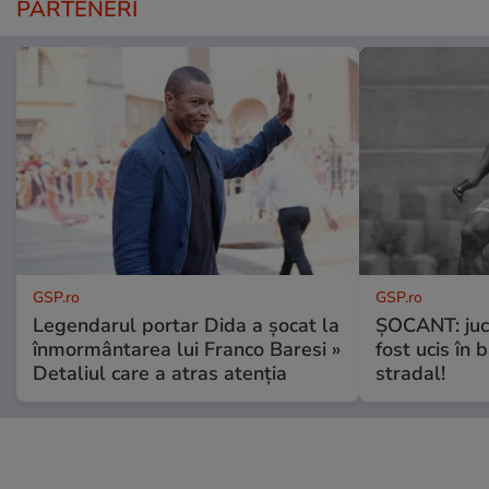
PARTENERI
GSP.ro
GSP.ro
Legendarul portar Dida a șocat la
ȘOCANT: jucă
înmormântarea lui Franco Baresi »
fost ucis în 
Detaliul care a atras atenția
stradal!