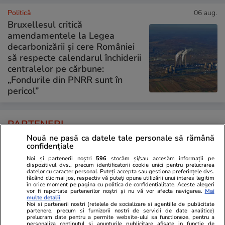
Politică
06 aug.
Bruxellesul critică
amendamentele la Legea
decarbonizării și cere României
să respecte calendarul închiderii
centralelor pe cărbune:
„Fondurile din PNRR sunt în
pericol”
PARTENERI
Nouă ne pasă ca datele tale personale să rămână
confidențiale
Noi și partenerii noștri
596
stocăm și/sau accesăm informații pe
dispozitivul dvs., precum identificatorii cookie unici pentru prelucrarea
datelor cu caracter personal. Puteți accepta sau gestiona preferințele dvs.
făcând clic mai jos, respectiv vă puteți opune utilizării unui interes legitim
în orice moment pe pagina cu politica de confidențialitate. Aceste alegeri
vor fi raportate partenerilor noștri și nu vă vor afecta navigarea.
Mai
multe detalii
Noi si partenerii nostri (retelele de socializare si agentiile de publicitate
partenere, precum si furnizorii nostri de servicii de date analitice)
prelucram date pentru a permite website-ului sa functioneze, pentru a
personaliza continutul si anunturile publicitare afisate in functie de