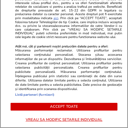
interesele si/sau profilul dvs., pentru a va oferi functionalitati aferente
retelelor de socializare si pentru a analiza traficul pe website. Beneficiati
de drepturile prevazute de art. 15-22 din GDPR in legatura cu
prelucrarea datelor cu caracter personal. Aceste drepturi pot fi exercitate
ZiaruldeIasi.ro
Fanatik.ro
prin modalitatea indicata
aici
. Prin click pe “ACCEPT TOATE”, acceptati
folosirea tuturor Tehnologiilor de tip Cookie, care implica inclusiv acceptul
Motivul interesant pentru care o
De ce a jucat
dvs. cu privire la stocarea/accesarea informatiilor de catre Vendor-ii cu
care colaboram. Prin click pe “VREAU SA MODIFIC SETARILE
elevă din rural cu o medie de top
Analiza lui A
INDIVIDUAL” puteti schimba preferintele in mod individual, mai putin
la Evaluarea Națională a ales un
‘Coelhinho’ t
cele legate de cookie strict necesare pentru functionarea website-ului.
liceu tehnologic. „Este o
făcut Tromso
Atât noi, cât și partenerii noștri prelucrăm datele pentru a oferi:
nebuloasă și pentru noi”
Măsurarea performanței reclamelor. Utilizarea profilurilor pentru
selectarea conținutului personalizat. Stocarea și/sau accesarea
informațiilor de pe un dispozitiv. Dezvoltarea și îmbunătățirea serviciilor.
Crearea profilurilor de conținut personalizat. Utilizarea profilurilor pentru
selectarea publicității personalizate. Crearea profilurilor pentru
publicitate personalizată. Măsurarea performanței conținutului.
ULTIMELE ȘTIRI
Înțelegerea publicului prin statistici sau combinații de date din surse
diferite. Utilizarea datelor limitate pentru a selecta conținutul. Utilizarea
de date limitate pentru a selecta publicitatea. Date precise de geolocație
Lifestyle
06 aug.
și identificarea prin scanarea dispozitivului.
Listă parteneri (furnizori)
După 30 de ani de conflicte cu soacra, o
femeie a câștigat disputa, iar mesajul transmis
ACCEPT TOATE
soțului a devenit viral
VREAU SA MODIFIC SETARILE INDIVIDUAL