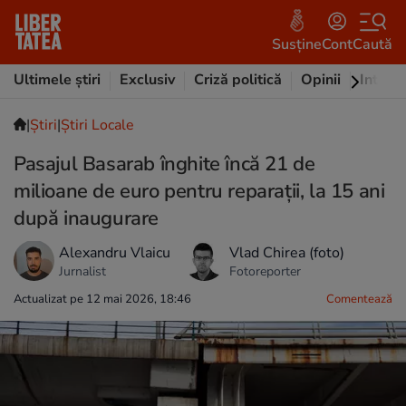
Susține
Cont
Caută
Ultimele știri
Exclusiv
Criză politică
Opinii
Intervi
|
Ştiri
|
Știri Locale
Pasajul Basarab înghite încă 21 de
milioane de euro pentru reparații, la 15 ani
după inaugurare
Alexandru Vlaicu
Vlad Chirea (foto)
Jurnalist
Fotoreporter
Actualizat pe 12 mai 2026, 18:46
Comentează