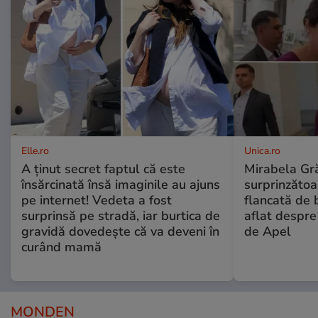
Elle.ro
Unica.ro
A ținut secret faptul că este
Mirabela Gră
însărcinată însă imaginile au ajuns
surprinzătoar
pe internet! Vedeta a fost
flancată de 
surprinsă pe stradă, iar burtica de
aflat despre
gravidă dovedește că va deveni în
de Apel
curând mamă
MONDEN