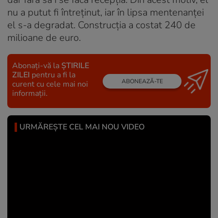
nu a putut fi întreținut, iar în lipsa mentenanței
el s-a degradat. Construcția a costat 240 de
milioane de euro.
Abonați-vă la
ȘTIRILE
ZILEI
pentru a fi la
ABONEAZĂ-TE
curent cu cele mai noi
informații.
URMĂREȘTE CEL MAI NOU VIDEO