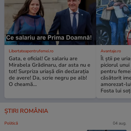
Libertateapentrufemei.ro
Avantaje.ro
Gata, e oficial! Ce salariu are
Îl știi pe ur
Mirabela Grădinaru, dar asta nu e
piciorul unui
tot! Surpriza uriașă din declarația
pentru femei
de avere! Da, scrie negru pe alb!
căsătorit ime
O cheamă…
amorezat-lul
Fosta lui soț
ȘTIRI ROMÂNIA
Politică
04 aug.