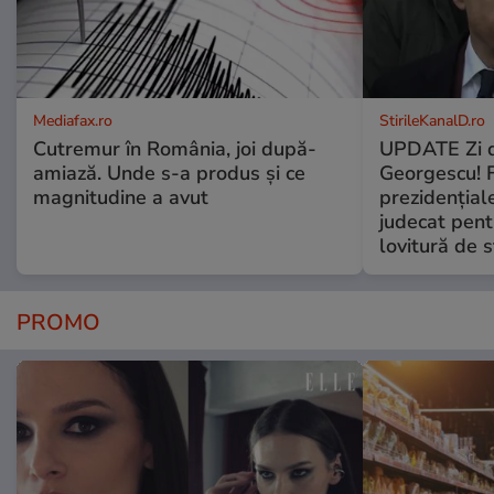
Mediafax.ro
StirileKanalD.ro
Cutremur în România, joi după-
UPDATE Zi d
amiază. Unde s-a produs și ce
Georgescu! F
magnitudine a avut
prezidențiale
judecat pent
lovitură de s
PROMO