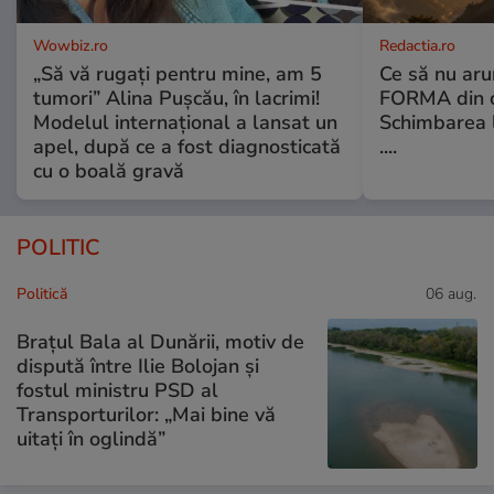
Wowbiz.ro
Redactia.ro
„Să vă rugați pentru mine, am 5
Ce să nu aru
tumori” Alina Pușcău, în lacrimi!
FORMA din c
Modelul internațional a lansat un
Schimbarea l
apel, după ce a fost diagnosticată
....
cu o boală gravă
POLITIC
Politică
06 aug.
Brațul Bala al Dunării, motiv de
dispută între Ilie Bolojan și
fostul ministru PSD al
Transporturilor: „Mai bine vă
uitați în oglindă”