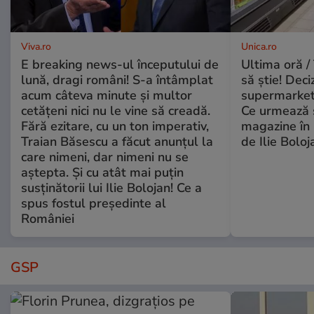
Viva.ro
Unica.ro
E breaking news-ul începutului de
Ultima oră / 
lună, dragi români! S-a întâmplat
să știe! Deci
acum câteva minute și multor
supermarketu
cetățeni nici nu le vine să creadă.
Ce urmează s
Fără ezitare, cu un ton imperativ,
magazine în 
Traian Băsescu a făcut anunțul la
de Ilie Boloj
care nimeni, dar nimeni nu se
aștepta. Și cu atât mai puțin
susținătorii lui Ilie Bolojan! Ce a
spus fostul președinte al
României
GSP