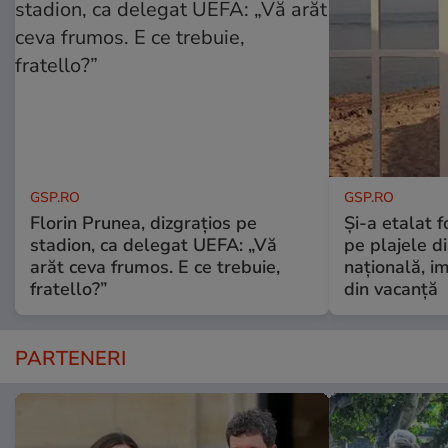
GSP.RO
GSP.RO
Florin Prunea, dizgrațios pe
Și-a etalat 
stadion, ca delegat UEFA: „Vă
pe plajele d
arăt ceva frumos. E ce trebuie,
națională, i
fratello?”
din vacanță
PARTENERI