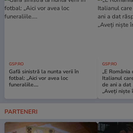
GSP.RO
GSP.RO
Gafă sinistră la nunta verii în
„E România o
fotbal: „Aici vor avea loc
Italianul car
funeraliile....
de ani a dat 
„Aveți niște î
PARTENERI