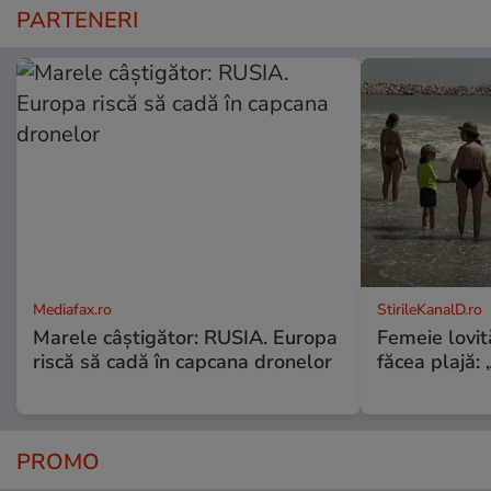
PARTENERI
Mediafax.ro
StirileKanalD.ro
Marele câștigător: RUSIA. Europa
Femeie lovit
riscă să cadă în capcana dronelor
făcea plajă: „
PROMO