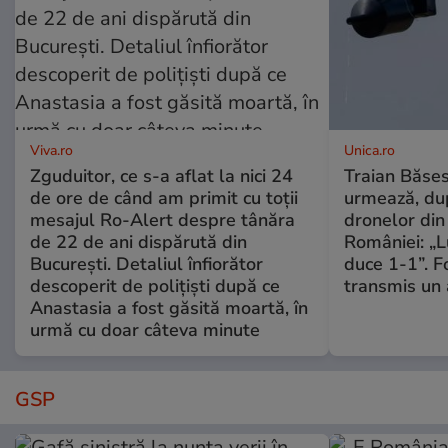
Viva.ro
Unica.ro
Zguduitor, ce s-a aflat la nici 24
Traian Băses
de ore de când am primit cu toții
urmează, du
mesajul Ro-Alert despre tânăra
dronelor din 
de 22 de ani dispărută din
României: „L
București. Detaliul înfiorător
duce 1-1”. F
descoperit de polițiști după ce
transmis un 
Anastasia a fost găsită moartă, în
urmă cu doar câteva minute
GSP