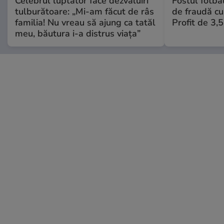
Celebrul luptător face dezvăluiri
Fostul fotba
tulburătoare: „Mi-am făcut de râs
de fraudă cu 
familia! Nu vreau să ajung ca tatăl
Profit de 3,
meu, băutura i-a distrus viața”