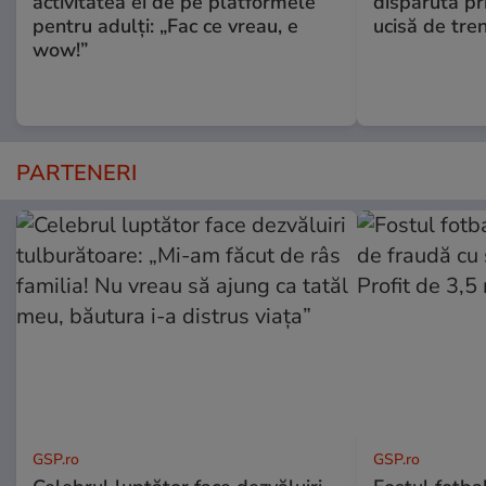
activitatea ei de pe platformele
dispărută pr
pentru adulți: „Fac ce vreau, e
ucisă de tre
wow!”
PARTENERI
GSP.ro
GSP.ro