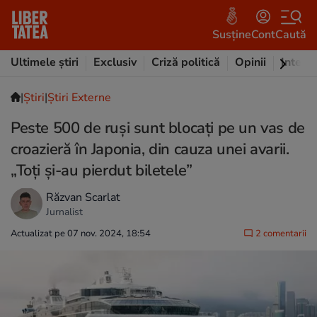
Susține
Cont
Caută
Ultimele știri
Exclusiv
Criză politică
Opinii
Intervi
|
Ştiri
|
Știri Externe
Peste 500 de ruși sunt blocați pe un vas de
croazieră în Japonia, din cauza unei avarii.
„Toți și-au pierdut biletele”
Răzvan Scarlat
Jurnalist
Actualizat pe 07 nov. 2024, 18:54
2 comentarii