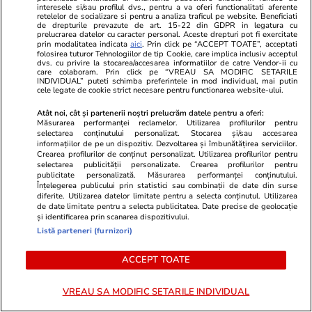
Culise. Lupta nevăzută din PSD
interesele si/sau profilul dvs., pentru a va oferi functionalitati aferente
pentru un „mariaj politic” cu
retelelor de socializare si pentru a analiza traficul pe website. Beneficiati
de drepturile prevazute de art. 15-22 din GDPR in legatura cu
AUR. Cum sunt împărțite
prelucrarea datelor cu caracter personal. Aceste drepturi pot fi exercitate
taberele
prin modalitatea indicata
aici
. Prin click pe “ACCEPT TOATE”, acceptati
folosirea tuturor Tehnologiilor de tip Cookie, care implica inclusiv acceptul
dvs. cu privire la stocarea/accesarea informatiilor de catre Vendor-ii cu
care colaboram. Prin click pe “VREAU SA MODIFIC SETARILE
INDIVIDUAL” puteti schimba preferintele in mod individual, mai putin
cele legate de cookie strict necesare pentru functionarea website-ului.
Politică
25 iul.
Atât noi, cât și partenerii noștri prelucrăm datele pentru a oferi:
Măsurarea performanței reclamelor. Utilizarea profilurilor pentru
Mutarea prin care AUR, S.O.S. și
selectarea conținutului personalizat. Stocarea și/sau accesarea
POT au făcut front comun în
informațiilor de pe un dispozitiv. Dezvoltarea și îmbunătățirea serviciilor.
Crearea profilurilor de conținut personalizat. Utilizarea profilurilor pentru
opoziție împotriva legii care
selectarea publicității personalizate. Crearea profilurilor pentru
permite Armatei să doboare
publicitate personalizată. Măsurarea performanței conținutului.
Înțelegerea publicului prin statistici sau combinații de date din surse
dronele neautorizate. CCR a
diferite. Utilizarea datelor limitate pentru a selecta conținutul. Utilizarea
tranșat definitiv disputa
de date limitate pentru a selecta publicitatea. Date precise de geolocație
și identificarea prin scanarea dispozitivului.
Listă parteneri (furnizori)
PARTENERI
ACCEPT TOATE
VREAU SA MODIFIC SETARILE INDIVIDUAL