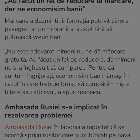
„Au făcut un fel de reducere la mâncare,
dar ne economisim banii”
Maryana a dezmințit informația potrivit cărora
pasagerii ar primi hrană și alcool fără să
plătească vreun ban.
„Nu este adevărat, nimeni nu ne dă mâncare
gratuită. Au făcut un fel de reducere, dar nimeni
nu s-a înghesuit să cumpere… Pentru că
suntem îngrijorați, economisim banii rămași în
cazul în care trebuie brusc să cumpărăm niște
bilete sau altceva”, a spus rusoaica.
Ambasada Rusiei s-a implicat în
rezolvarea problemei
Ambasada Rusiei
în Japonia a raportat că se
acordă sprijin rușilor care sunt blocați pe nava