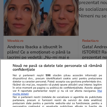
Wowbiz.ro
Redactia.ro
Andreea Ibacka a izbucnit în
Gata! Andre
plâns! Ce a emoționat-o până la
ISTORIE!! Ra
lacrimi pe vedetă: „Nu-mi mai e
prezentat no
rușine să fiu vulnerabilă”
de socializa
Nouă ne pasă ca datele tale personale să rămână
E!! Nimeni nu
confidențiale
Noi și partenerii noștri
596
stocăm și/sau accesăm informații pe
dispozitivul dvs., precum identificatorii cookie unici pentru prelucrarea
datelor cu caracter personal. Puteți accepta sau gestiona preferințele dvs.
POLITIC
făcând clic mai jos, respectiv vă puteți opune utilizării unui interes legitim
în orice moment pe pagina cu politica de confidențialitate. Aceste alegeri
vor fi raportate partenerilor noștri și nu vă vor afecta navigarea.
Mai
Politică
16:00
multe detalii
Noi si partenerii nostri (retelele de socializare si agentiile de publicitate
partenere, precum si furnizorii nostri de servicii de date analitice)
Exclusiv
prelucram date pentru a permite website-ului sa functioneze, pentru a
personaliza continutul si anunturile publicitare afisate in functie de