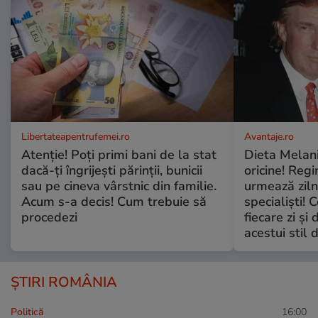
Libertateapentrufemei.ro
Avantaje.ro
Atenție! Poți primi bani de la stat
Dieta Melan
dacă-ți îngrijești părinții, bunicii
oricine! Regi
sau pe cineva vârstnic din familie.
urmează zilni
Acum s-a decis! Cum trebuie să
specialiști! 
procedezi
fiecare zi și 
acestui stil 
ȘTIRI ROMÂNIA
Politică
16:00