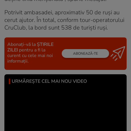
Potrivit ambasadei, aproximativ 50 de ruși au
cerut ajutor. În total, conform tour-operatorului
CruClub, la bord sunt 538 de turiști ruși.
Abonați-vă la
ȘTIRILE
ZILEI
pentru a fi la
ABONEAZĂ-TE
curent cu cele mai noi
informații.
URMĂREȘTE CEL MAI NOU VIDEO