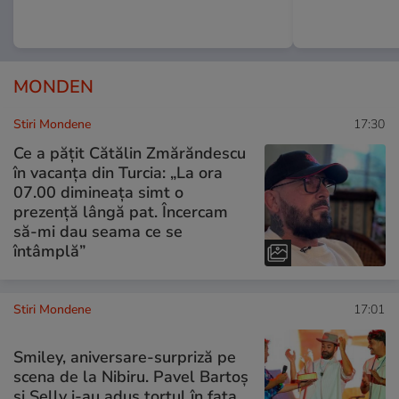
MONDEN
Stiri Mondene
17:30
Ce a pățit Cătălin Zmărăndescu
în vacanța din Turcia: „La ora
07.00 dimineața simt o
prezență lângă pat. Încercam
să-mi dau seama ce se
întâmplă”
Stiri Mondene
17:01
Smiley, aniversare-surpriză pe
scena de la Nibiru. Pavel Bartoș
și Selly i-au adus tortul în fața