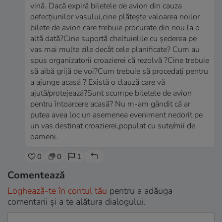
vină. Dacă expiră biletele de avion din cauza
defecțiunilor vasului,cine plătește valoarea noilor
bilete de avion care trebuie procurate din nou la o
altă dată?Cine suportă cheltuielile cu șederea pe
vas mai multe zile decât cele planificate? Cum au
spus organizatorii croazierei că rezolvă ?Cine trebuie
să aibă grijă de voi?Cum trebuie să procedați pentru
a ajunge acasă ? Există o clauză care vă
ajută/protejează?Sunt scumpe biletele de avion
pentru întoarcere acasă? Nu m-am gândit că ar
putea avea loc un asemenea eveniment nedorit pe
un vas destinat croazierei,populat cu sute/mii de
oameni.
0
0
1
Comentează
Loghează-te în contul tău
pentru a adăuga
comentarii și a te alătura dialogului.