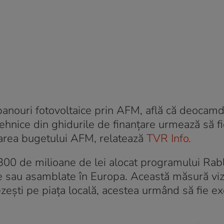
panouri fotovoltaice prin AFM, află că deocamd
 tehnice din ghidurile de finanțare urmează să f
area bugetului AFM, relatează
TVR Info.
00 de milioane de lei alocat programului Rabl
se sau asamblate în Europa. Această măsură vi
ezești pe piața locală, acestea urmând să fie e