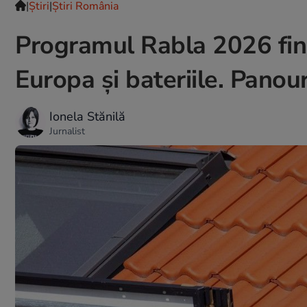
|
Ştiri
|
Știri România
Programul Rabla 2026 fin
Europa și bateriile. Panour
Ionela Stănilă
Jurnalist