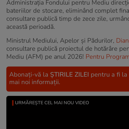
Administrația Fondului pentru Mediu direcțio
bateriilor de stocare, eliminând complet fina
consultare publică timp de zece zile, urmând
această perioadă.
Ministrul Mediului, Apelor și Pădurilor,
Dian
consultare publică proiectul de hotărâre pe
Mediu (AFM) pe anul 2026!
Pentru Programu
Abonați-vă la
ȘTIRILE ZILEI
pentru a fi la
mai noi informații.
URMĂREȘTE CEL MAI NOU VIDEO