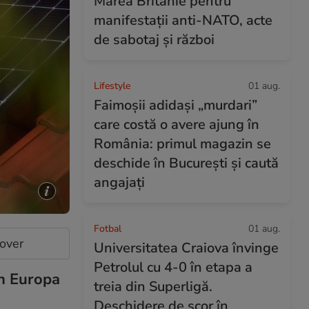
Marea Britanie pentru
manifestații anti-NATO, acte
de sabotaj și război
Lifestyle
01 aug.
Faimoșii adidași „murdari”
care costă o avere ajung în
România: primul magazin se
deschide în București și caută
angajați
Fotbal
01 aug.
cover
Universitatea Craiova învinge
Petrolul cu 4-0 în etapa a
în Europa
treia din Superligă.
Deschidere de scor în