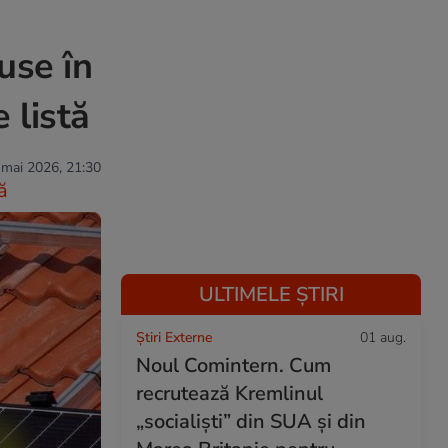
use în
 listă
 mai 2026, 21:30
ă
ULTIMELE ȘTIRI
Știri Externe
01 aug.
Noul Comintern. Cum
recrutează Kremlinul
„socialiști” din SUA și din