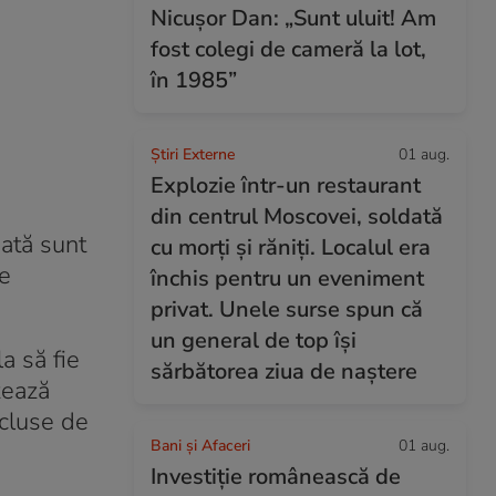
Nicușor Dan: „Sunt uluit! Am
fost colegi de cameră la lot,
în 1985”
Știri Externe
01 aug.
Explozie într-un restaurant
din centrul Moscovei, soldată
ată sunt
cu morți și răniți. Localul era
ie
închis pentru un eveniment
privat. Unele surse spun că
un general de top își
a să fie
sărbătorea ziua de naștere
zează
xcluse de
Bani și Afaceri
01 aug.
Investiție românească de