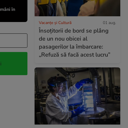
ămâni în
Vacanțe și Cultură
01 aug.
Însoțitorii de bord se plâng
de un nou obicei al
pasagerilor la îmbarcare:
„Refuză să facă acest lucru”
i