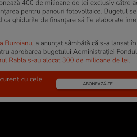
nează 400 de milioane de lei exclusiv către ac
nțarea pentru panouri fotovoltaice. Bugetul se 
 ca ghidurile de finanțare să fie elaborate im
a Buzoianu
, a anunțat sâmbătă că s-a lansat în
ntru aprobarea bugetului Administrației Fondul
l Rabla s-au alocat 300 de milioane de lei
.
 curent cu cele
ABONEAZĂ-TE