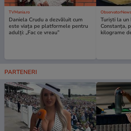
TVMania.ro
ObservatorNews
Daniela Crudu a dezvăluit cum
Turiști la un
este viața pe platformele pentru
Constanța, p
adulți: „Fac ce vreau”
kilograme d
PARTENERI