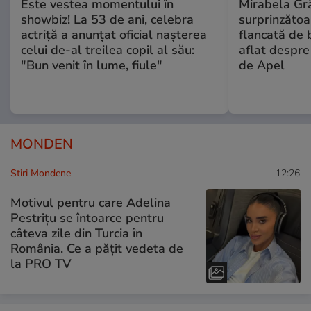
Este vestea momentului în
Mirabela Gră
showbiz! La 53 de ani, celebra
surprinzătoar
actriță a anunțat oficial nașterea
flancată de 
celui de-al treilea copil al său:
aflat despre
"Bun venit în lume, fiule"
de Apel
MONDEN
Stiri Mondene
12:26
Motivul pentru care Adelina
Pestrițu se întoarce pentru
câteva zile din Turcia în
România. Ce a pățit vedeta de
la PRO TV