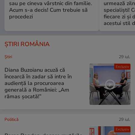
sau pe cineva vârstnic din familie.
urmează zilni
Acum s-a decis! Cum trebuie să
specialiști! 
procedezi
fiecare zi și 
acestui stil 
ȘTIRI ROMÂNIA
Ştiri
29 iul.
Exclusiv
Diana Buzoianu acuză că
încearcă în zadar să intre în
audiență la procuroarea
generală a României: „Am
rămas șocată!”
Politică
29 iul.
Exclusiv