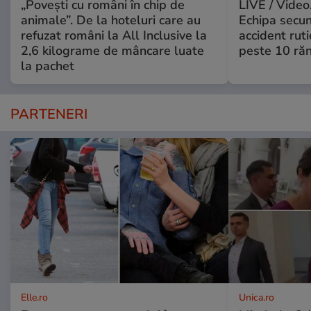
„Povești cu români în chip de
LIVE / Video
animale”. De la hoteluri care au
Echipa secun
refuzat români la All Inclusive la
accident ruti
2,6 kilograme de mâncare luate
peste 10 răn
la pachet
PARTENERI
Elle.ro
Unica.ro