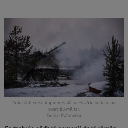
Foto: Artilerie autopropulsată suedeză ia parte la un
exercițiu militar.
Sursa: Pofimedia