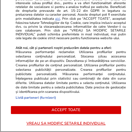
interesele si/sau profilul dvs., pentru a va oferi functionalitati aferente
retelelor de socializare si pentru a analiza traficul pe website. Beneficiati
de drepturile prevazute de art. 15-22 din GDPR in legatura cu
prelucrarea datelor cu caracter personal. Aceste drepturi pot fi exercitate
prin modalitatea indicata
aici
. Prin click pe “ACCEPT TOATE”, acceptati
folosirea tuturor Tehnologiilor de tip Cookie, care implica inclusiv acceptul
dvs. cu privire la stocarea/accesarea informatiilor de catre Vendor-ii cu
PARTENERI
care colaboram. Prin click pe “VREAU SA MODIFIC SETARILE
INDIVIDUAL” puteti schimba preferintele in mod individual, mai putin
cele legate de cookie strict necesare pentru functionarea website-ului.
Atât noi, cât și partenerii noștri prelucrăm datele pentru a oferi:
Măsurarea performanței reclamelor. Utilizarea profilurilor pentru
selectarea conținutului personalizat. Stocarea și/sau accesarea
informațiilor de pe un dispozitiv. Dezvoltarea și îmbunătățirea serviciilor.
Crearea profilurilor de conținut personalizat. Utilizarea profilurilor pentru
selectarea publicității personalizate. Crearea profilurilor pentru
publicitate personalizată. Măsurarea performanței conținutului.
Înțelegerea publicului prin statistici sau combinații de date din surse
diferite. Utilizarea datelor limitate pentru a selecta conținutul. Utilizarea
de date limitate pentru a selecta publicitatea. Date precise de geolocație
și identificarea prin scanarea dispozitivului.
Listă parteneri (furnizori)
Mediafax.ro
StirileKanalD.ro
ACCEPT TOATE
ULTIMA ORĂ! Mesaj RO-Alert în
Femeie lovit
Tulcea. Pot cădea obiecte din
făcea plajă: „
VREAU SA MODIFIC SETARILE INDIVIDUAL
spațiul aerian