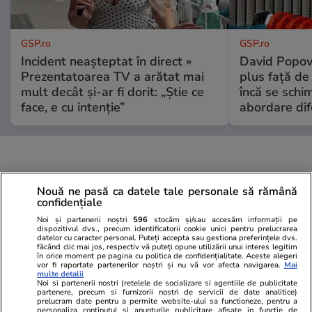
GSP.ro
GSP.ro
Incident neașteptat în direct »
David Popovi
Prezentatoarea TV a arătat mai
plus față de
mult decât și-ar fi dorit: „Știe ce
încă se schi
face, e cu intenție”
abordare dif
Nouă ne pasă ca datele tale personale să rămână
confidențiale
Noi și partenerii noștri
596
stocăm și/sau accesăm informații pe
dispozitivul dvs., precum identificatorii cookie unici pentru prelucrarea
datelor cu caracter personal. Puteți accepta sau gestiona preferințele dvs.
făcând clic mai jos, respectiv vă puteți opune utilizării unui interes legitim
în orice moment pe pagina cu politica de confidențialitate. Aceste alegeri
vor fi raportate partenerilor noștri și nu vă vor afecta navigarea.
Mai
multe detalii
Noi si partenerii nostri (retelele de socializare si agentiile de publicitate
partenere, precum si furnizorii nostri de servicii de date analitice)
prelucram date pentru a permite website-ului sa functioneze, pentru a
personaliza continutul si anunturile publicitare afisate in functie de