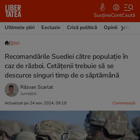
Susține
Cont
Caută
Ultimele știri
Exclusiv
Criză politică
Opinii
Intervi
|
Ştiri
Recomandările Suediei către populație în
caz de război. Cetățenii trebuie să se
descurce singuri timp de o săptămână
Răzvan Scarlat
Jurnalist
Actualizat pe 24 nov. 2024, 09:18
Comentează