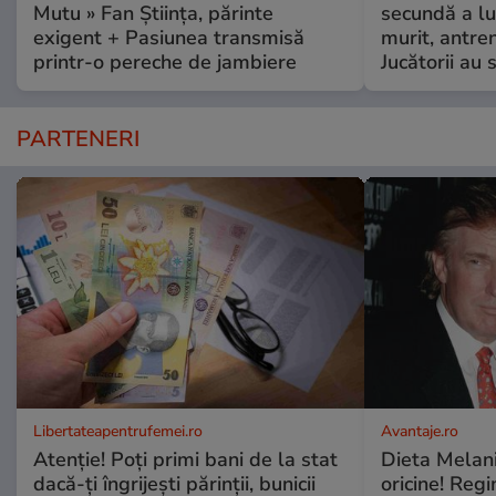
Mutu » Fan Știința, părinte
secundă a lu
exigent + Pasiunea transmisă
murit, antre
printr-o pereche de jambiere
Jucătorii au s
PARTENERI
Libertateapentrufemei.ro
Avantaje.ro
Atenție! Poți primi bani de la stat
Dieta Melan
dacă-ți îngrijești părinții, bunicii
oricine! Regi