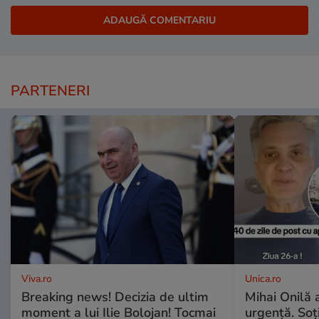
PARTENERI
Viva.ro
Unica.ro
Breaking news! Decizia de ultim
Mihai Onilă 
moment a lui Ilie Bolojan! Tocmai
urgență. Soți