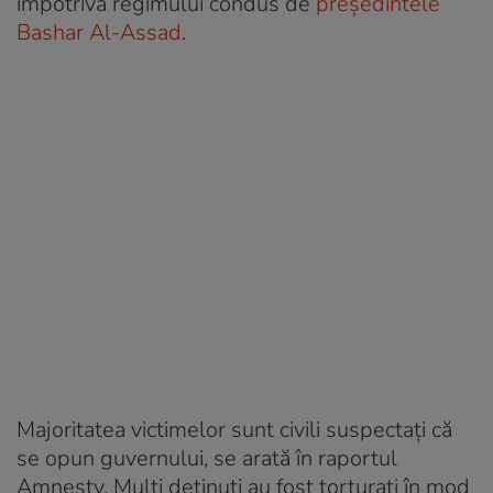
împotriva regimului condus de
președintele
Bashar Al-Assad
.
Majoritatea victimelor sunt civili suspectați că
se opun guvernului, se arată în raportul
Amnesty. Mulți deținuți au fost torturați în mod