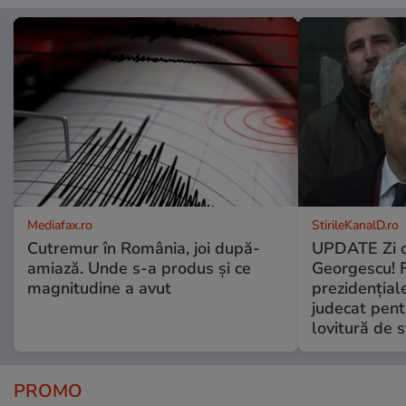
Mediafax.ro
StirileKanalD.ro
Cutremur în România, joi după-
UPDATE Zi d
amiază. Unde s-a produs și ce
Georgescu! F
magnitudine a avut
prezidențiale
judecat pent
lovitură de s
PROMO