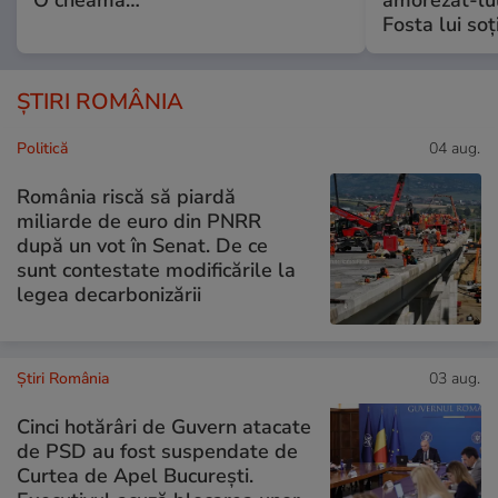
O cheamă…
amorezat-lul
Fosta lui soț
ȘTIRI ROMÂNIA
Politică
04 aug.
România riscă să piardă
miliarde de euro din PNRR
după un vot în Senat. De ce
sunt contestate modificările la
legea decarbonizării
Știri România
03 aug.
Cinci hotărâri de Guvern atacate
de PSD au fost suspendate de
Curtea de Apel București.