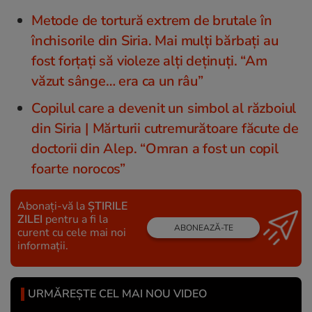
Metode de tortură extrem de brutale în
închisorile din Siria. Mai mulți bărbați au
fost forțați să violeze alți deținuți. “Am
văzut sânge… era ca un râu”
Copilul care a devenit un simbol al războiul
din Siria | Mărturii cutremurătoare făcute de
doctorii din Alep. “Omran a fost un copil
foarte norocos”
Abonați-vă la
ȘTIRILE
ZILEI
pentru a fi la
ABONEAZĂ-TE
curent cu cele mai noi
informații.
URMĂREȘTE CEL MAI NOU VIDEO