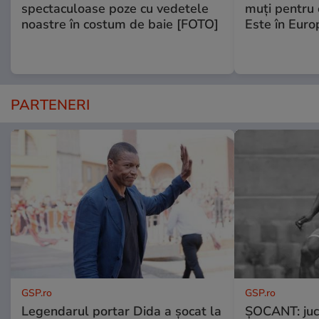
spectaculoase poze cu vedetele
muţi pentru 
noastre în costum de baie [FOTO]
Este în Euro
PARTENERI
GSP.ro
GSP.ro
Legendarul portar Dida a șocat la
ȘOCANT: jucă