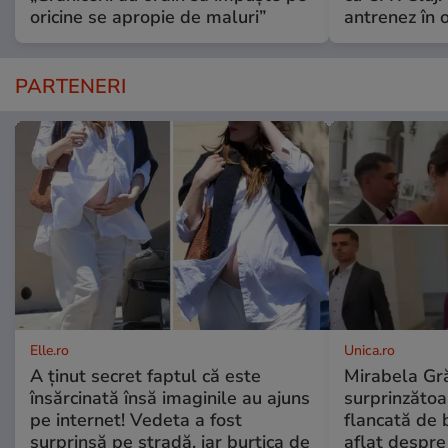
oricine se apropie de maluri”
antrenez în or
PARTENERI
Elle.ro
Unica.ro
A ținut secret faptul că este
Mirabela Gră
însărcinată însă imaginile au ajuns
surprinzătoar
pe internet! Vedeta a fost
flancată de 
surprinsă pe stradă, iar burtica de
aflat despre