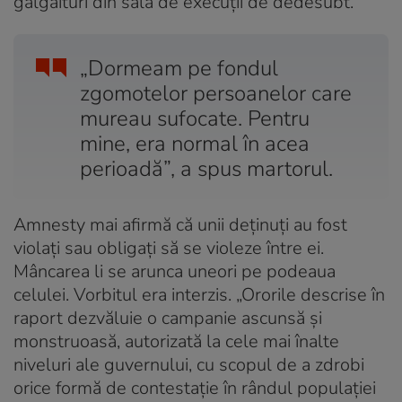
gâlgâituri din sala de execuții de dedesubt.
„Dormeam pe fondul
zgomotelor persoanelor care
mureau sufocate. Pentru
mine, era normal în acea
perioadă”, a spus martorul.
Amnesty mai afirmă că unii deținuți au fost
violați sau obligați să se violeze între ei.
Mâncarea li se arunca uneori pe podeaua
celulei. Vorbitul era interzis. „Ororile descrise în
raport dezvăluie o campanie ascunsă și
monstruoasă, autorizată la cele mai înalte
niveluri ale guvernului, cu scopul de a zdrobi
orice formă de contestație în rândul populației