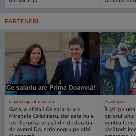
din vacanță
Uniunea Eur
PARTENERI
Libertateapentrufemei.ro
Avantaje.ro
Gata, e oficial! Ce salariu are
Îl știi pe ur
Mirabela Grădinaru, dar asta nu e
piciorul unui
tot! Surpriza uriașă din declarația
pentru femei
de avere! Da, scrie negru pe alb!
căsătorit ime