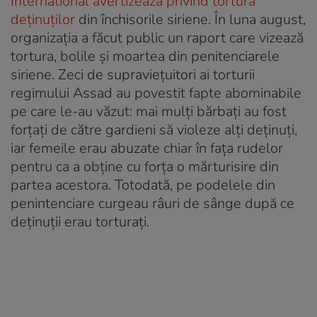
International avertizează privind tortura
deținuților
din închisorile siriene. În luna august,
organizația a făcut public un raport care vizează
tortura, bolile şi moartea din penitenciarele
siriene. Zeci de supraviețuitori ai torturii
regimului Assad au povestit fapte abominabile
pe care le-au văzut: mai mulți bărbați au fost
forțați de către gardieni să violeze alți deținuți,
iar femeile erau abuzate chiar în fața rudelor
pentru ca a obține cu forța o mărturisire din
partea acestora. Totodată, pe podelele din
penintenciare curgeau râuri de sânge după ce
deținuții erau torturați.