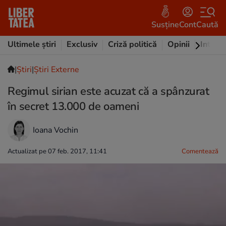
Susține
Cont
Caută
Ultimele știri
Exclusiv
Criză politică
Opinii
Intervi
|
Ştiri
|
Știri Externe
Regimul sirian este acuzat că a spânzurat
în secret 13.000 de oameni
Ioana Vochin
Actualizat pe 07 feb. 2017, 11:41
Comentează