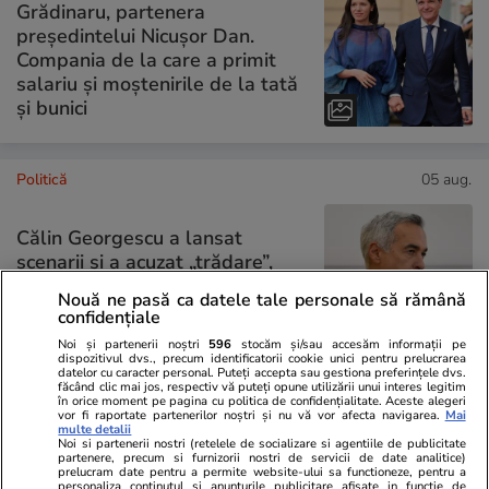
Grădinaru, partenera
președintelui Nicușor Dan.
Compania de la care a primit
salariu și moștenirile de la tată
și bunici
Politică
05 aug.
Călin Georgescu a lansat
scenarii și a acuzat „trădare”,
dacă România va trece la
Nouă ne pasă ca datele tale personale să rămână
moneda Euro
confidențiale
Noi și partenerii noștri
596
stocăm și/sau accesăm informații pe
dispozitivul dvs., precum identificatorii cookie unici pentru prelucrarea
datelor cu caracter personal. Puteți accepta sau gestiona preferințele dvs.
făcând clic mai jos, respectiv vă puteți opune utilizării unui interes legitim
în orice moment pe pagina cu politica de confidențialitate. Aceste alegeri
PARTENERI
vor fi raportate partenerilor noștri și nu vă vor afecta navigarea.
Mai
multe detalii
Noi si partenerii nostri (retelele de socializare si agentiile de publicitate
partenere, precum si furnizorii nostri de servicii de date analitice)
prelucram date pentru a permite website-ului sa functioneze, pentru a
personaliza continutul si anunturile publicitare afisate in functie de