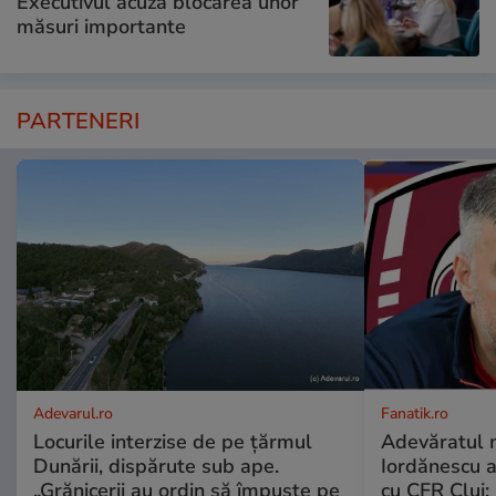
Executivul acuză blocarea unor
măsuri importante
PARTENERI
Adevarul.ro
Fanatik.ro
Locurile interzise de pe țărmul
Adevăratul m
Dunării, dispărute sub ape.
Iordănescu 
„Grănicerii au ordin să împuște pe
cu CFR Cluj: