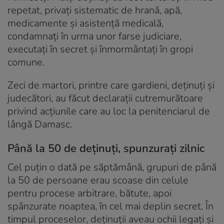
repetat, privați sistematic de hrană, apă,
medicamente și asistență medicală,
condamnați în urma unor farse judiciare,
executați în secret și înmormântați în gropi
comune.
Zeci de martori, printre care gardieni, deținuți și
judecători, au făcut declarații cutremurătoare
privind acțiunile care au loc la penitenciarul de
lângă Damasc.
Până la 50 de deținuți, spunzurați zilnic
Cel puțin o dată pe săptămână, grupuri de până
la 50 de persoane erau scoase din celule
pentru procese arbitrare, bătute, apoi
spânzurate noaptea, în cel mai deplin secret. În
timpul proceselor, deținuții aveau ochii legați și