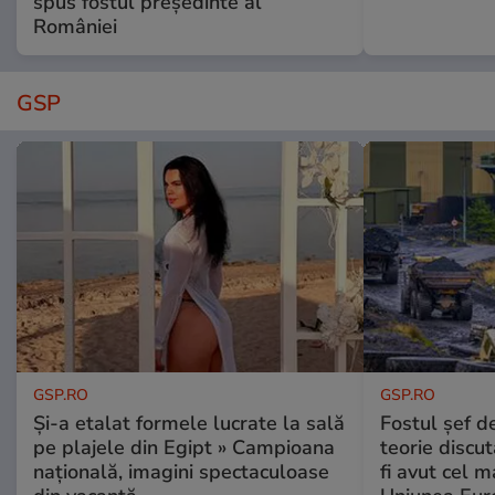
spus fostul președinte al
României
GSP
GSP.RO
GSP.RO
Și-a etalat formele lucrate la sală
Fostul șef d
pe plajele din Egipt » Campioana
teorie discu
națională, imagini spectaculoase
fi avut cel 