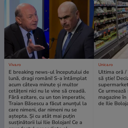
Viva.ro
Unica.ro
E breaking news-ul începutului de
Ultima oră / 
lună, dragi români! S-a întâmplat
să știe! Deci
acum câteva minute și multor
supermarketu
cetățeni nici nu le vine să creadă.
Ce urmează s
Fără ezitare, cu un ton imperativ,
magazine în 
Traian Băsescu a făcut anunțul la
de Ilie Boloj
care nimeni, dar nimeni nu se
aștepta. Și cu atât mai puțin
susținătorii lui Ilie Bolojan! Ce a