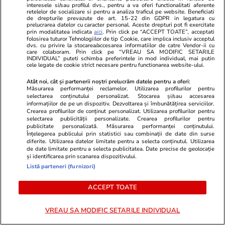
interesele si/sau profilul dvs., pentru a va oferi functionalitati aferente
retelelor de socializare si pentru a analiza traficul pe website. Beneficiati
de drepturile prevazute de art. 15-22 din GDPR in legatura cu
prelucrarea datelor cu caracter personal. Aceste drepturi pot fi exercitate
prin modalitatea indicata
aici
. Prin click pe “ACCEPT TOATE”, acceptati
folosirea tuturor Tehnologiilor de tip Cookie, care implica inclusiv acceptul
dvs. cu privire la stocarea/accesarea informatiilor de catre Vendor-ii cu
care colaboram. Prin click pe “VREAU SA MODIFIC SETARILE
INDIVIDUAL” puteti schimba preferintele in mod individual, mai putin
cele legate de cookie strict necesare pentru functionarea website-ului.
Atât noi, cât și partenerii noștri prelucrăm datele pentru a oferi:
Măsurarea performanței reclamelor. Utilizarea profilurilor pentru
selectarea conținutului personalizat. Stocarea și/sau accesarea
ZiaruldeIasi.ro
Fanatik.ro
informațiilor de pe un dispozitiv. Dezvoltarea și îmbunătățirea serviciilor.
Motivul interesant pentru care o
Lovitură de 
Crearea profilurilor de conținut personalizat. Utilizarea profilurilor pentru
selectarea publicității personalizate. Crearea profilurilor pentru
elevă din rural cu o medie de top
Voyo Sport 1
publicitate personalizată. Măsurarea performanței conținutului.
la Evaluarea Națională a ales un
Exclusiv
Înțelegerea publicului prin statistici sau combinații de date din surse
diferite. Utilizarea datelor limitate pentru a selecta conținutul. Utilizarea
liceu tehnologic. „Este o
de date limitate pentru a selecta publicitatea. Date precise de geolocație
nebuloasă și pentru noi”
și identificarea prin scanarea dispozitivului.
Listă parteneri (furnizori)
ACCEPT TOATE
ULTIMELE ȘTIRI
VREAU SA MODIFIC SETARILE INDIVIDUAL
Știri Locale
15:17