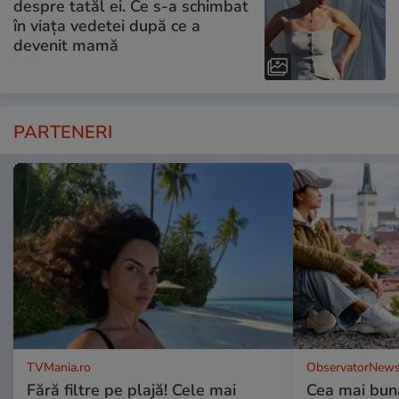
despre tatăl ei. Ce s-a schimbat
în viața vedetei după ce a
devenit mamă
PARTENERI
TVMania.ro
ObservatorNews
Fără filtre pe plajă! Cele mai
Cea mai bună