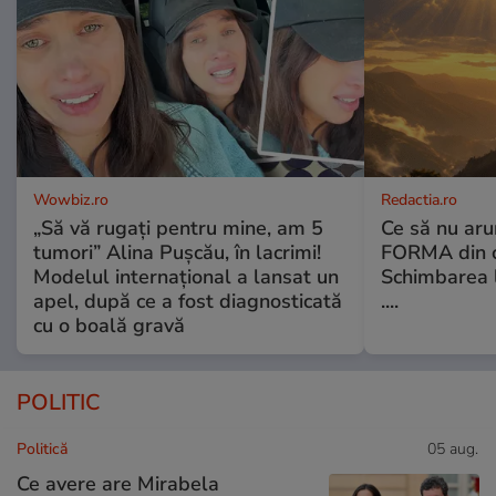
Wowbiz.ro
Redactia.ro
„Să vă rugați pentru mine, am 5
Ce să nu aru
tumori” Alina Pușcău, în lacrimi!
FORMA din c
Modelul internațional a lansat un
Schimbarea l
apel, după ce a fost diagnosticată
....
cu o boală gravă
POLITIC
Politică
05 aug.
Ce avere are Mirabela