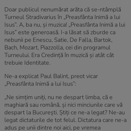
Doar publicul nenumărat arăta că se-ntâmplă
Turneul Stradivarius în „Preasfânta Inimă a lui
Isus”. A, ba nu, și muzica! „Preasfânta Inimă a lui
Isus” este generoasă. I-a lăsat să zburde ca
nebunii pe Enescu, Satie, De Falla, Bartok,
Bach, Mozart, Piazzolla, cei din programul
Turneului. Era Credință în muzică și atât cât
trebuie Identitate.
Ne-a explicat Paul Balint, preot vicar
„Preasfânta Inimă a lui Isus”:
„Ne simțim uniți, nu ne despart limba, că e
maghiară sau română, și nici minciunile care vă
despart la București. Știți ce ne-a legat? Ne-au
legat dictaturile de tot felul. Dictatura care ne-a
adus pe unii dintre noi aici, pe vremea