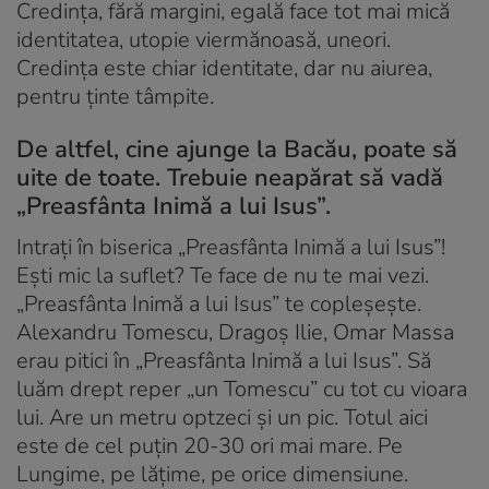
Credința, fără margini, egală face tot mai mică
identitatea, utopie viermănoasă, uneori.
Credința este chiar identitate, dar nu aiurea,
pentru ținte tâmpite.
De altfel, cine ajunge la Bacău, poate să
uite de toate. Trebuie neapărat să vadă
„Preasfânta Inimă a lui Isus”.
Intrați în biserica „Preasfânta Inimă a lui Isus”!
Ești mic la suflet? Te face de nu te mai vezi.
„Preasfânta Inimă a lui Isus” te copleșește.
Alexandru Tomescu, Dragoș Ilie, Omar Massa
erau pitici în „Preasfânta Inimă a lui Isus”. Să
luăm drept reper „un Tomescu” cu tot cu vioara
lui. Are un metru optzeci și un pic. Totul aici
este de cel puțin 20-30 ori mai mare. Pe
Lungime, pe lățime, pe orice dimensiune.