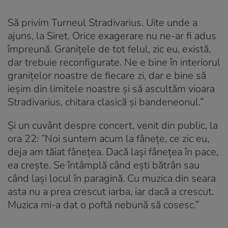
Să privim Turneul Stradivarius. Uite unde a
ajuns, la Siret. Orice exagerare nu ne-ar fi adus
împreună. Granițele de tot felul, zic eu, există,
dar trebuie reconfigurate. Ne e bine în interiorul
granițelor noastre de fiecare zi, dar e bine să
ieșim din limitele noastre și să ascultăm vioara
Stradivarius, chitara clasică și bandeneonul.”
Și un cuvânt despre concert, venit din public, la
ora 22: ”Noi suntem acum la fânețe, ce zic eu,
deja am tăiat fânețea. Dacă lași fânețea în pace,
ea crește. Se întâmplă când ești bătrân sau
când lași locul în paragină. Cu muzica din seara
asta nu a prea crescut iarba, iar dacă a crescut.
Muzica mi-a dat o poftă nebună să cosesc.”