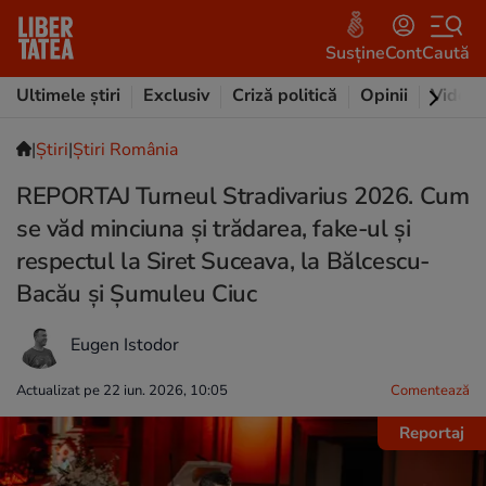
Susține
Cont
Caută
Ultimele știri
Exclusiv
Criză politică
Opinii
Video
|
Ştiri
|
Știri România
REPORTAJ Turneul Stradivarius 2026. Cum
se văd minciuna și trădarea, fake-ul și
respectul la Siret Suceava, la Bălcescu-
Bacău și Șumuleu Ciuc
Eugen Istodor
Actualizat pe 22 iun. 2026, 10:05
Comentează
Reportaj