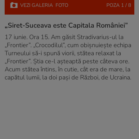
VEZI
GALERIA
FOTO
POZA
1 / 8
„
Siret-Suceava este Capitala României”
17 iunie. Ora 15. Am găsit Stradivarius-ul la
„Frontier”. „Crocodilul”, cum obișnuiește echipa
Turneului să-i spună viorii, stătea relaxat la
„Frontier”. Știa ce-l așteaptă peste câteva ore.
Acum stătea întins, în cutie, cât era de mare, la
capătul lumii, la doi pași de Război, de Ucraina.