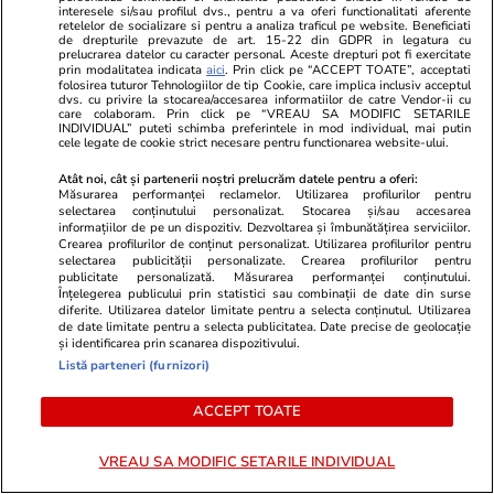
Șumuleu-Ciuc este Capitala Împăcării
interesele si/sau profilul dvs., pentru a va oferi functionalitati aferente
retelelor de socializare si pentru a analiza traficul pe website. Beneficiati
de drepturile prevazute de art. 15-22 din GDPR in legatura cu
19 iunie. Dimineața. Alte 3-4 ore de drum. Aici,
prelucrarea datelor cu caracter personal. Aceste drepturi pot fi exercitate
prin modalitatea indicata
aici
. Prin click pe “ACCEPT TOATE”, acceptati
Stradivarius se întâlnește cu călăuza locului:
folosirea tuturor Tehnologiilor de tip Cookie, care implica inclusiv acceptul
dvs. cu privire la stocarea/accesarea informatiilor de catre Vendor-ii cu
Damian Pal. Damian este de aproape, din
care colaboram. Prin click pe “VREAU SA MODIFIC SETARILE
INDIVIDUAL” puteti schimba preferintele in mod individual, mai putin
Ghimeş-Făget (judeţul Bacău). Damian este
cele legate de cookie strict necesare pentru functionarea website-ului.
dintr-o localitate ruptă politic, unde comuniștii
Atât noi, cât și partenerii noștri prelucrăm datele pentru a oferi:
Măsurarea performanței reclamelor. Utilizarea profilurilor pentru
au tăiat oamenii în două. Localitatea sa, altădată
selectarea conținutului personalizat. Stocarea și/sau accesarea
una, a fost tăiată de comuniști în două. Jumătate
informațiilor de pe un dispozitiv. Dezvoltarea și îmbunătățirea serviciilor.
Crearea profilurilor de conținut personalizat. Utilizarea profilurilor pentru
este la Harghita, jumătate este la Bacău.
selectarea publicității personalizate. Crearea profilurilor pentru
publicitate personalizată. Măsurarea performanței conținutului.
Damian, om de graniță n-are absolut nicio
Înțelegerea publicului prin statistici sau combinații de date din surse
diferite. Utilizarea datelor limitate pentru a selecta conținutul. Utilizarea
treabă cu politica. A făcut el multă carte, dar
de date limitate pentru a selecta publicitatea. Date precise de geolocație
tatăl l-a învățat ce-i lumea și cum să-nțeleagă
și identificarea prin scanarea dispozitivului.
Listă parteneri (furnizori)
lucrurile pe lumea asta. La 12 ani, gata cu
copilăria. Vroia o vacanţă, o tabără, o bicicletă?
ACCEPT TOATE
Tatăl îi spunea: ia vezi cum îți șade cu grebla, cu
joagărul. Damian zice cam așa. Are o teorie,
VREAU SA MODIFIC SETARILE INDIVIDUAL
încăpătoare ca un cântec.