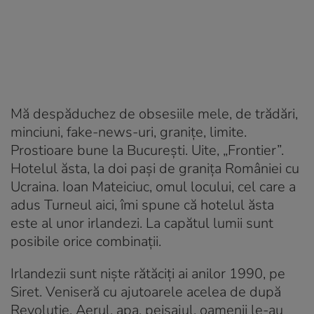
Mă despăduchez de obsesiile mele, de trădări,
minciuni, fake-news-uri, granițe, limite.
Prostioare bune la București. Uite, „Frontier”.
Hotelul ăsta, la doi pași de granița României cu
Ucraina. Ioan Mateiciuc, omul locului, cel care a
adus Turneul aici, îmi spune că hotelul ăsta
este al unor irlandezi. La capătul lumii sunt
posibile orice combinații.
Irlandezii sunt niște rătăciți ai anilor 1990, pe
Siret. Veniseră cu ajutoarele acelea de după
Revoluție. Aerul, apa, peisajul, oamenii le-au