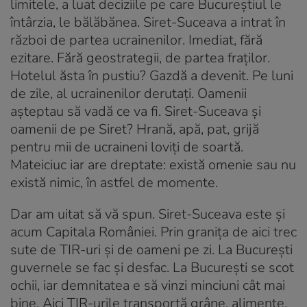
limitele, a luat deciziile pe care Bucureștiul le
întârzia, le bălăbănea. Siret-Suceava a intrat în
război de partea ucrainenilor. Imediat, fără
ezitare. Fără geostrategii, de partea fraților.
Hotelul ăsta în pustiu? Gazdă a devenit. Pe luni
de zile, al ucrainenilor derutați. Oamenii
așteptau să vadă ce va fi. Siret-Suceava și
oamenii de pe Siret? Hrană, apă, pat, grijă
pentru mii de ucraineni loviți de soartă.
Mateiciuc iar are dreptate: există omenie sau nu
există nimic, în astfel de momente.
Dar am uitat să vă spun. Siret-Suceava este și
acum Capitala României. Prin granița de aici trec
sute de TIR-uri și de oameni pe zi. La București
guvernele se fac și desfac. La București se scot
ochii, iar demnitatea e să vinzi minciuni cât mai
bine. Aici TIR-urile transportă grâne, alimente,