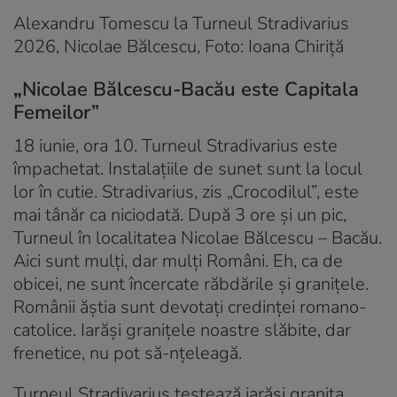
Alexandru Tomescu la Turneul Stradivarius
2026, Nicolae Bălcescu, Foto: Ioana Chiriță
„
Nicolae Bălcescu-Bacău este Capitala
Femeilor”
18 iunie, ora 10. Turneul Stradivarius este
împachetat. Instalațiile de sunet sunt la locul
lor în cutie. Stradivarius, zis „Crocodilul”, este
mai tânăr ca niciodată. După 3 ore și un pic,
Turneul în localitatea Nicolae Bălcescu – Bacău.
Aici sunt mulți, dar mulți Români. Eh, ca de
obicei, ne sunt încercate răbdările și granițele.
Românii ăștia sunt devotați credinței romano-
catolice. Iarăși granițele noastre slăbite, dar
frenetice, nu pot să-nțeleagă.
Turneul Stradivarius testează iarăși granița,