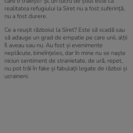
care o trăiești? Și, un lucru de știut este că
realitatea refugiului la Siret nu a fost suferință,
nu a fost durere.
Ce a reușit războiul la Siret? Este să scadă sau
să adauge un grad de empatie pe care unii, alții
îl aveau sau nu. Au fost și evenimente
neplăcute, bineînțeles, dar în mine nu se naște
niciun sentiment de stranietate, de ură, repet,
nu pot trăi în fake și fabulații legate de război și
ucraineni.