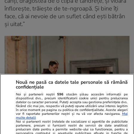
cânți, dragostea de o clipă e tandrețe, și vioara
înflorește, trăiește de te-ngroapă. Și bine îți
face, că ai nevoie de un suflet când ești bătrân
și uitat.”
Nouă ne pasă ca datele tale personale să rămână
confidențiale
Noi și partenerii noștri
596
stocăm și/sau accesăm informații pe
dispozitivul dvs., precum identificatorii cookie unici pentru prelucrarea
datelor cu caracter personal. Puteți accepta sau gestiona preferințele dvs.
făcând clic mai jos, respectiv vă puteți opune utilizării unui interes legitim
în orice moment pe pagina cu politica de confidențialitate. Aceste alegeri
vor fi raportate partenerilor noștri și nu vă vor afecta navigarea.
Mai
multe detalii
Noi si partenerii nostri (retelele de socializare si agentiile de publicitate
Foto: Ioana Chiriță
partenere, precum si furnizorii nostri de servicii de date analitice)
prelucram date pentru a permite website-ului sa functioneze, pentru a
personaliza continutul si anunturile publicitare afisate in functie de