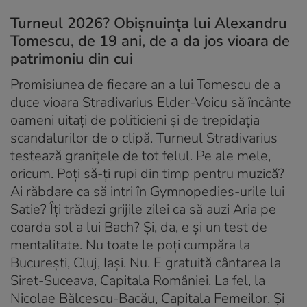
Turneul 2026? Obișnuința lui Alexandru
Tomescu, de 19 ani, de a da jos vioara de
patrimoniu din cui
Promisiunea de fiecare an a lui Tomescu de a
duce vioara Stradivarius Elder-Voicu să încânte
oameni uitați de politicieni și de trepidația
scandalurilor de o clipă. Turneul Stradivarius
testează granițele de tot felul. Pe ale mele,
oricum. Poți să-ți rupi din timp pentru muzică?
Ai răbdare ca să intri în Gymnopedies-urile lui
Satie? Îți trădezi grijile zilei ca să auzi Aria pe
coarda sol a lui Bach? Și, da, e și un test de
mentalitate. Nu toate le poți cumpăra la
București, Cluj, Iași. Nu. E gratuită cântarea la
Siret-Suceava, Capitala României. La fel, la
Nicolae Bălcescu-Bacău, Capitala Femeilor. Și