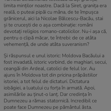
limita minților noastre. Dacă la Siret, granița era
reală, o puteai pipăi cu mâna, de te împușca
grănicerul, aici la Nicolae Bălcescu-Bacău, stai
și te crucești de o așa combinație: români
devotați religios romano-catolicilor. Nu-i așa că,
pentru o clipă măcar, te întrebi: de ce atâta
vehemență, de unde atâta suveranism?
Și răspunsul e unul istoric: Moldova Bacăului a
fost invadată, istoric vorbind, de maghiari, secui,
ceangăi din Ardeal, catolici de felul lor. Au
ajuns în Moldova tot din pricina prăpăstiilor
istoriei, a tot felul de dictaturi. Dictatura
iobăgiei, a luatului cu forța în armată. Apoi,
asimilările au ținut-o lanț. Dar credința în
Dumnezeu a rămas statornică. Incredibil ce
poate face Dumnezeu pe pământul ăsta.