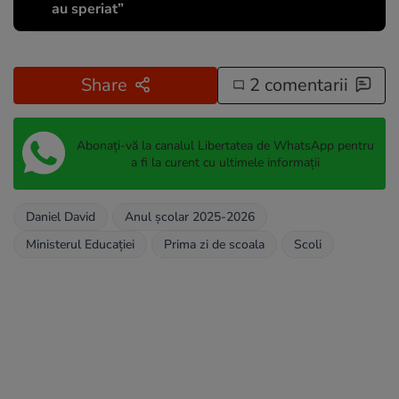
au speriat”
Share
2 comentarii
Abonați-vă la canalul Libertatea de WhatsApp pentru
a fi la curent cu ultimele informații
Daniel David
Anul școlar 2025-2026
Ministerul Educaţiei
Prima zi de scoala
Scoli