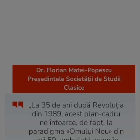
Dr. Florian Matei-Popescu
Președintele Societății de Studii
Clasice
„La 35 de ani după Revoluția
din 1989, acest plan-cadru
ne întoarce, de fapt, la
paradigma «Omului Nou» din
anii 50, ambalată acum în