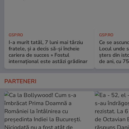
GSP.RO
GSP.RO
I-a murit tatăl, 7 luni mai târziu
Ce se ascund
fratele, și a decis să-și încheie
Locul unde s-
cariera de succes » Fostul
șters din ist
internațional este astăzi grădinar
de ani, cu 7
PARTENERI