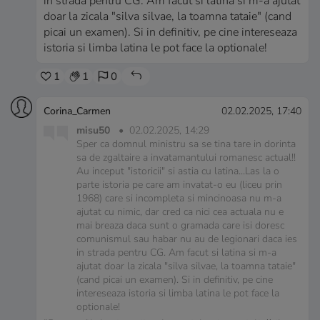
in strada pentru CG. Am facut si latina si m-a ajutat
doar la zicala "silva silvae, la toamna tataie" (cand
picai un examen). Si in definitiv, pe cine intereseaza
istoria si limba latina le pot face la optionale!
1
1
0
Corina_Carmen
02.02.2025, 17:40
misu50
•
02.02.2025, 14:29
Sper ca domnul ministru sa se tina tare in dorinta
sa de zgaltaire a invatamantului romanesc actual!!
Au inceput "istoricii" si astia cu latina...Las la o
parte istoria pe care am invatat-o eu (liceu prin
1968) care si incompleta si mincinoasa nu m-a
ajutat cu nimic, dar cred ca nici cea actuala nu e
mai breaza daca sunt o gramada care isi doresc
comunismul sau habar nu au de legionari daca ies
in strada pentru CG. Am facut si latina si m-a
ajutat doar la zicala "silva silvae, la toamna tataie"
(cand picai un examen). Si in definitiv, pe cine
intereseaza istoria si limba latina le pot face la
optionale!