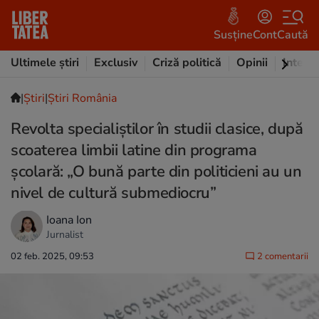
Susține
Cont
Caută
Ultimele știri
Exclusiv
Criză politică
Opinii
Intervi
|
Ştiri
|
Știri România
Revolta specialiștilor în studii clasice, după
scoaterea limbii latine din programa
școlară: „O bună parte din politicieni au un
nivel de cultură submediocru”
Ioana Ion
Jurnalist
02 feb. 2025, 09:53
2 comentarii