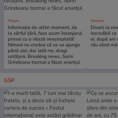
Viva.ro
Unica.ro
Informația de ultim moment, de
Divorț la nive
la vârful țării, face acum înconjurul
Incredibil ce
presei cu o viteză neașteptată!
ei, după ani 
Nimeni nu credea că se va ajunge
rău când mă
până aici, dar iată-ne, dragi
cetățeni. Breaking news, Sorin
Grindeanu tocmai a făcut anunțul
GSP