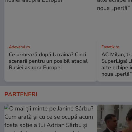
Adevarul.ro
Fanatik.ro
Ce urmează după Ucraina? Cinci
AC Milan, tr
scenarii pentru un posibil atac al
SuperLiga! „D
Rusiei asupra Europei
alte echipe 
noua „perlă”
PARTENERI