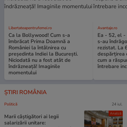
Libertateapentrufemei.ro
Avantaje.ro
Ca la Bollywood! Cum s-a
Ea - 52, el 
îmbrăcat Prima Doamnă a
s-au îndrăgos
României la întâlnirea cu
rezistat. La 
președinta Indiei la București.
despărțirea 
Niciodată nu a fost atât de
cum a răspu
îndrăzneață! Imaginile
întrebare i
momentului
ȘTIRI ROMÂNIA
Politică
24 iul.
Analiză
Marii câștigători ai legii
salarizării unitare: