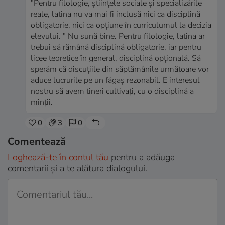
"Pentru filologie, științele sociale și specializările
reale, latina nu va mai fi inclusă nici ca disciplină
obligatorie, nici ca opțiune în curriculumul la decizia
elevului. " Nu sună bine. Pentru filologie, latina ar
trebui să rămână disciplină obligatorie, iar pentru
licee teoretice în general, disciplină opțională. Să
sperăm că discuțiile din săptămânile următoare vor
aduce lucrurile pe un făgaș rezonabil. E interesul
nostru să avem tineri cultivați, cu o disciplină a
minții.
0
3
0
Comentează
Loghează-te în contul tău
pentru a adăuga
comentarii și a te alătura dialogului.