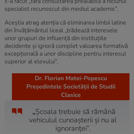
s-a făcut „fără consultarea prealabilă a niciunui
specialist recunoscut din mediul academic”.
Aceștia atrag atenția că eliminarea limbii latine
din învățământul liceal „trădează interesele
unor grupuri de influență din instituțiile
decidente și ignoră complet valoarea formativă
excepțională a unor discipline pentru interesul
superior al elevului”.
Dr. Florian Matei-Popescu
Președintele Societății de Studii
Clasice
„
Școala trebuie să rămână
vehiculul cunoașterii și nu al
ignoranței”.