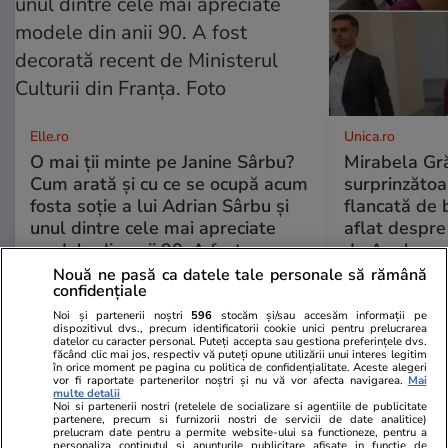
Elle.ro
Unica.ro
O mai ții minte pe Janine Sârbu?
Mirabela Gră
Cum arată și cu ce se ocupă acum
surprinzătoar
fosta soție a lui Adrian Sârbu și
flancată de 
unul dintre cele mai apreciate
aflat despre
modele din anii 90. A fost
de Apel
decorată recent de Ministerul
Nouă ne pasă ca datele tale personale să rămână
confidențiale
Culturii din Franța. Foto
Noi și partenerii noștri
596
stocăm și/sau accesăm informații pe
dispozitivul dvs., precum identificatorii cookie unici pentru prelucrarea
datelor cu caracter personal. Puteți accepta sau gestiona preferințele dvs.
făcând clic mai jos, respectiv vă puteți opune utilizării unui interes legitim
în orice moment pe pagina cu politica de confidențialitate. Aceste alegeri
vor fi raportate partenerilor noștri și nu vă vor afecta navigarea.
Mai
multe detalii
Noi si partenerii nostri (retelele de socializare si agentiile de publicitate
partenere, precum si furnizorii nostri de servicii de date analitice)
prelucram date pentru a permite website-ului sa functioneze, pentru a
personaliza continutul si anunturile publicitare afisate in functie de