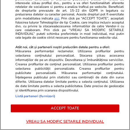
interesele si/sau profilul dvs., pentru a va oferi functionalitati aferente
MONDEN
retelelor de socializare si pentru a analiza traficul pe website. Beneficiati
de drepturile prevazute de art. 15-22 din GDPR in legatura cu
prelucrarea datelor cu caracter personal. Aceste drepturi pot fi exercitate
prin modalitatea indicata
aici
. Prin click pe “ACCEPT TOATE”, acceptati
Stiri Mondene
09:09
folosirea tuturor Tehnologiilor de tip Cookie, care implica inclusiv acceptul
dvs. cu privire la stocarea/accesarea informatiilor de catre Vendor-ii cu
care colaboram. Prin click pe “VREAU SA MODIFIC SETARILE
Imagini de la nunta lui Alice
INDIVIDUAL” puteti schimba preferintele in mod individual, mai putin
Peneacă și Dragos Caliminte.
cele legate de cookie strict necesare pentru functionarea website-ului.
Petrecerea a avut loc în aer
Atât noi, cât și partenerii noștri prelucrăm datele pentru a oferi:
liber, iar mireasa a schimbat
Măsurarea performanței reclamelor. Utilizarea profilurilor pentru
selectarea conținutului personalizat. Stocarea și/sau accesarea
două rochii
informațiilor de pe un dispozitiv. Dezvoltarea și îmbunătățirea serviciilor.
Crearea profilurilor de conținut personalizat. Utilizarea profilurilor pentru
selectarea publicității personalizate. Crearea profilurilor pentru
publicitate personalizată. Măsurarea performanței conținutului.
Înțelegerea publicului prin statistici sau combinații de date din surse
Stiri Mondene
25 iul.
diferite. Utilizarea datelor limitate pentru a selecta conținutul. Utilizarea
de date limitate pentru a selecta publicitatea. Date precise de geolocație
și identificarea prin scanarea dispozitivului.
Listă parteneri (furnizori)
Ce mănâncă Alina Ceușan
pentru a se menține în formă.
ACCEPT TOATE
Regula de la care nu se abate
VREAU SA MODIFIC SETARILE INDIVIDUAL