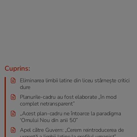
Cuprins:
Eliminarea limbii latine din liceu stârnește critici
dure
Planurile-cadru au fost elaborate „în mod
complet netransparent”
„Acest plan-cadru ne întoarce la paradigma
‘Omului Nou din anii 50”
Apel către Guvern: „Cerem reintroducerea de
urgență a limbii latine la profilul umanist”