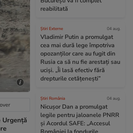
București va fi complet
reabilitată
Știri Externe
04 aug.
Vladimir Putin a promulgat
cea mai dură lege împotriva
opozanților care au fugit din
Rusia ca să nu fie arestați sau
uciși. „Îi lasă efectiv fără
drepturile cetățenești”
Știri România
04 aug.
cover
Nicușor Dan a promulgat
legile pentru jaloanele PNRR
e Urgență
și Acordul SAFE: „Accesul
ere
României la fondurile