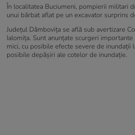
În localitatea Buciumeni, pompierii militari
unui bărbat aflat pe un excavator surprins de
Judeţul Dâmboviţa se află sub avertizare Cod 
Ialomiţa. Sunt anunţate scurgeri importante pe
mici, cu posibile efecte severe de inundaţii l
posibile depăşiri ale cotelor de inundaţie.