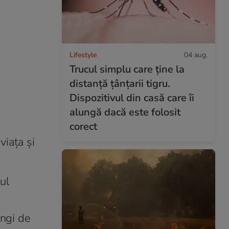
Lifestyle
04 aug.
Trucul simplu care ține la
distanță țânțarii tigru.
Dispozitivul din casă care îi
alungă dacă este folosit
corect
viața și
ul
ungi de