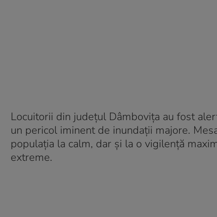
Locuitorii din județul Dâmbovița au fost alert
un pericol iminent de inundații majore. Me
populația la calm, dar și la o vigilență ma
extreme.