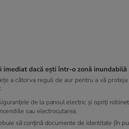
i imediat dacă ești într-o zonă inundabilă
țe a câtorva reguli de aur pentru a vă proteja 
:
guranțele de la panoul electric și opriți robinet
ncendiile sau electrocutarea.
ebuie să conțină documente de identitate (în p