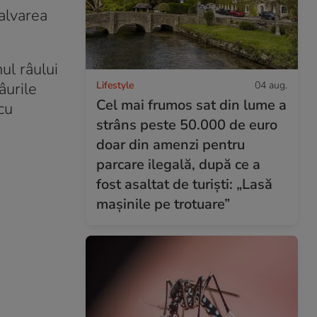
salvarea
ul râului
Lifestyle
04 aug.
âurile
Cel mai frumos sat din lume a
cu
strâns peste 50.000 de euro
doar din amenzi pentru
parcare ilegală, după ce a
fost asaltat de turiști: „Lasă
mașinile pe trotuare”