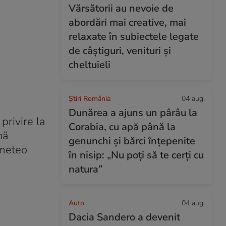
Vărsătorii au nevoie de
abordări mai creative, mai
relaxate în subiectele legate
de câștiguri, venituri și
cheltuieli
Știri România
04 aug.
Dunărea a ajuns un pârâu la
 privire la
Corabia, cu apă până la
nă
genunchi și bărci înțepenite
 meteo
în nisip: „Nu poți să te cerți cu
natura”
Auto
04 aug.
Dacia Sandero a devenit