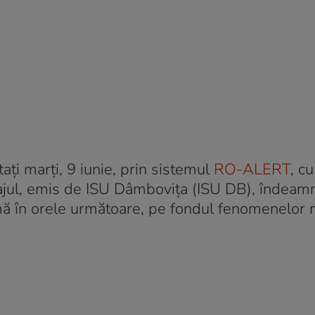
ați marți, 9 iunie, prin sistemul
RO-ALERT
, cu
sajul, emis de ISU Dâmbovița (ISU DB), îndeam
ximă în orele următoare, pe fondul fenomenelor