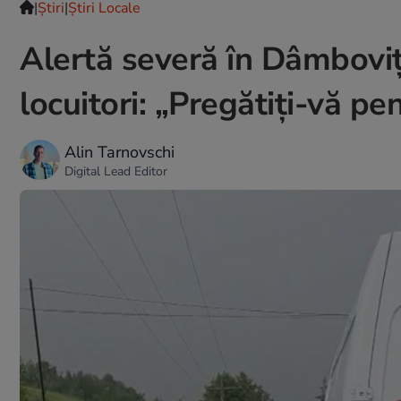
|
Ştiri
|
Știri Locale
Alertă severă în Dâmbovi
locuitori: „Pregătiți-vă p
Alin Tarnovschi
Digital Lead Editor