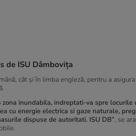
is de ISU Dâmbovița
omână, cât și în limba engleză, pentru a asigura
ă.
zona inundabila, indreptati-va spre locurile 
ea cu energie electrica si gaze naturale, preg
asurile dispuse de autoritati. ISU DB”
, se ara
obile.