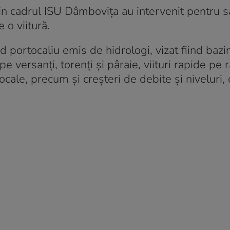
 din cadrul ISU Dâmboviţa au intervenit pentru 
 o viitură.
portocaliu emis de hidrologi, vizat fiind bazin
 versanţi, torenţi şi pâraie, viituri rapide pe r
ocale, precum şi creşteri de debite şi niveluri, 