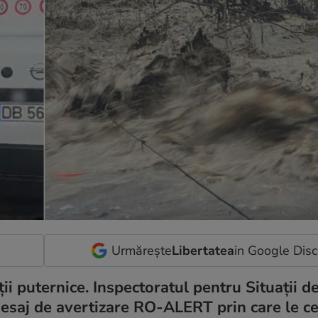
Urmărește
Libertatea
in Google Dis
ii puternice. Inspectoratul pentru Situații d
esaj de avertizare RO-ALERT prin care le c