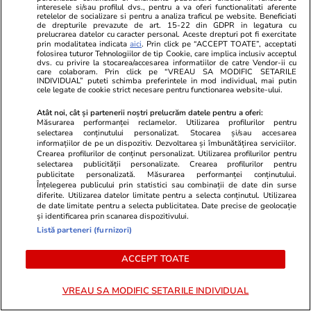
interesele si/sau profilul dvs., pentru a va oferi functionalitati aferente
retelelor de socializare si pentru a analiza traficul pe website. Beneficiati
de drepturile prevazute de art. 15-22 din GDPR in legatura cu
prelucrarea datelor cu caracter personal. Aceste drepturi pot fi exercitate
prin modalitatea indicata
aici
. Prin click pe “ACCEPT TOATE”, acceptati
folosirea tuturor Tehnologiilor de tip Cookie, care implica inclusiv acceptul
dvs. cu privire la stocarea/accesarea informatiilor de catre Vendor-ii cu
care colaboram. Prin click pe “VREAU SA MODIFIC SETARILE
INDIVIDUAL” puteti schimba preferintele in mod individual, mai putin
cele legate de cookie strict necesare pentru functionarea website-ului.
Adevarul.ro
Fanatik.ro
Atât noi, cât și partenerii noștri prelucrăm datele pentru a oferi:
Un expert în migrație
Transferă FC
Măsurarea performanței reclamelor. Utilizarea profilurilor pentru
selectarea conținutului personalizat. Stocarea și/sau accesarea
internațională pune la îndoială
Mihai Stoica 
informațiilor de pe un dispozitiv. Dezvoltarea și îmbunătățirea serviciilor.
spontaneitatea valului de
din poarta r
Crearea profilurilor de conținut personalizat. Utilizarea profilurilor pentru
selectarea publicității personalizate. Crearea profilurilor pentru
migranți din Ceuta: „Seamănă
publicitate personalizată. Măsurarea performanței conținutului.
foarte mult cu ceea ce am văzut
Înțelegerea publicului prin statistici sau combinații de date din surse
diferite. Utilizarea datelor limitate pentru a selecta conținutul. Utilizarea
la granița Belarus-Polonia”
de date limitate pentru a selecta publicitatea. Date precise de geolocație
și identificarea prin scanarea dispozitivului.
Listă parteneri (furnizori)
PARTENERI
ACCEPT TOATE
VREAU SA MODIFIC SETARILE INDIVIDUAL