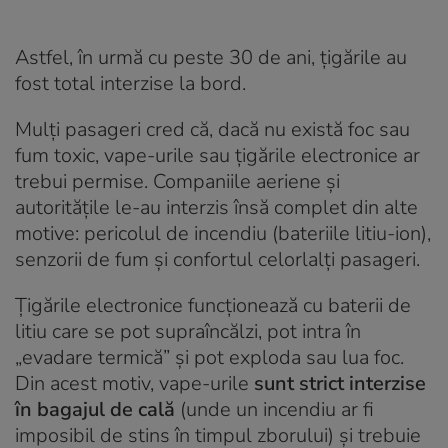
Astfel, în urmă cu peste 30 de ani, țigările au
fost total interzise la bord.
Mulți pasageri cred că, dacă nu există foc sau
fum toxic, vape-urile sau țigările electronice ar
trebui permise. Companiile aeriene și
autoritățile le-au interzis însă complet din alte
motive: pericolul de incendiu (bateriile litiu-ion),
senzorii de fum și confortul celorlalți pasageri.
Țigările electronice funcționează cu baterii de
litiu care se pot supraîncălzi, pot intra în
„evadare termică” și pot exploda sau lua foc.
Din acest motiv, vape-urile
sunt strict interzise
în bagajul de cală
(unde un incendiu ar fi
imposibil de stins în timpul zborului) și trebuie