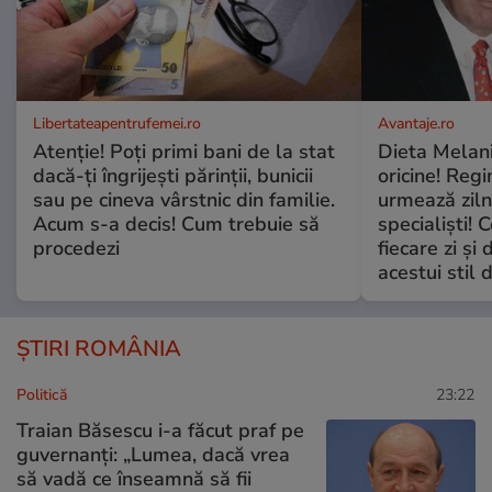
Libertateapentrufemei.ro
Avantaje.ro
Atenție! Poți primi bani de la stat
Dieta Melan
dacă-ți îngrijești părinții, bunicii
oricine! Regi
sau pe cineva vârstnic din familie.
urmează zilni
Acum s-a decis! Cum trebuie să
specialiști! 
procedezi
fiecare zi și 
acestui stil 
ȘTIRI ROMÂNIA
Politică
23:22
Traian Băsescu i-a făcut praf pe
guvernanți: „Lumea, dacă vrea
să vadă ce înseamnă să fii