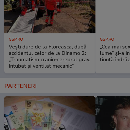
GSP.RO
GSP.RO
Vești dure de la Floreasca, după
„Cea mai sex
accidentul celor de la Dinamo 2:
lume” și-a în
„Traumatism cranio-cerebral grav.
ținută îndră
Intubat și ventilat mecanic”
PARTENERI