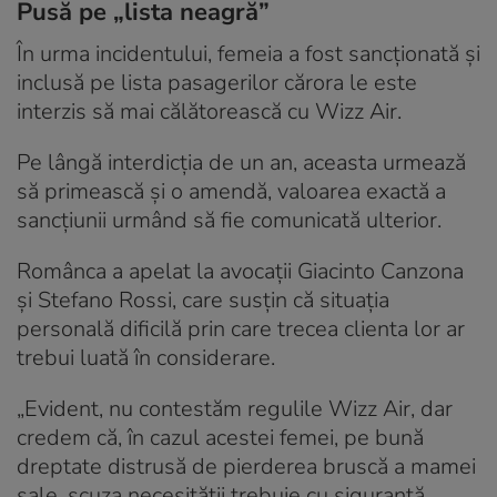
Pusă pe „lista neagră”
În urma incidentului, femeia a fost sancționată și
inclusă pe lista pasagerilor cărora le este
interzis să mai călătorească cu Wizz Air.
Pe lângă interdicția de un an, aceasta urmează
să primească și o amendă, valoarea exactă a
sancțiunii urmând să fie comunicată ulterior.
Românca a apelat la avocații Giacinto Canzona
și Stefano Rossi, care susțin că situația
personală dificilă prin care trecea clienta lor ar
trebui luată în considerare.
„Evident, nu contestăm regulile Wizz Air, dar
credem că, în cazul acestei femei, pe bună
dreptate distrusă de pierderea bruscă a mamei
sale, scuza necesității trebuie cu siguranță