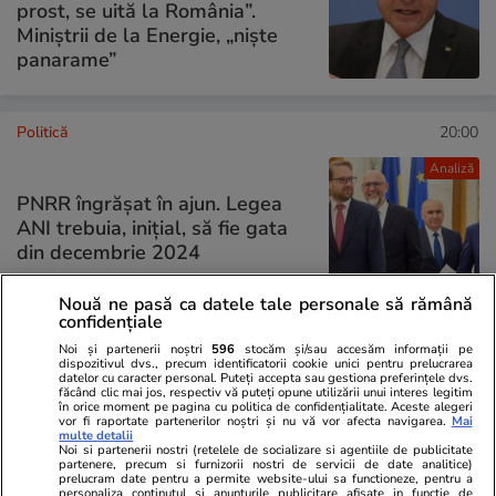
prost, se uită la România”.
Miniștrii de la Energie, „niște
panarame”
Politică
20:00
Analiză
PNRR îngrășat în ajun. Legea
ANI trebuia, inițial, să fie gata
din decembrie 2024
Nouă ne pasă ca datele tale personale să rămână
confidențiale
Noi și partenerii noștri
596
stocăm și/sau accesăm informații pe
dispozitivul dvs., precum identificatorii cookie unici pentru prelucrarea
PARTENERI
datelor cu caracter personal. Puteți accepta sau gestiona preferințele dvs.
făcând clic mai jos, respectiv vă puteți opune utilizării unui interes legitim
în orice moment pe pagina cu politica de confidențialitate. Aceste alegeri
vor fi raportate partenerilor noștri și nu vă vor afecta navigarea.
Mai
multe detalii
Noi si partenerii nostri (retelele de socializare si agentiile de publicitate
partenere, precum si furnizorii nostri de servicii de date analitice)
prelucram date pentru a permite website-ului sa functioneze, pentru a
personaliza continutul si anunturile publicitare afisate in functie de