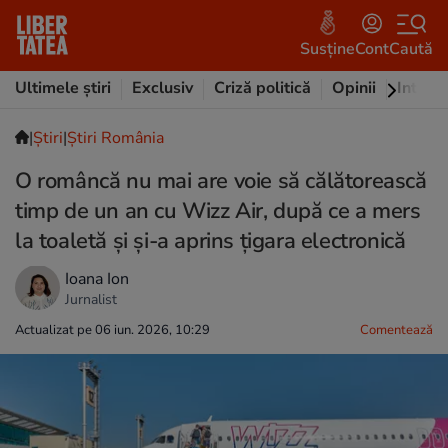
Susține
Cont
Caută
Ultimele știri
Exclusiv
Criză politică
Opinii
Intervi
|
Ştiri
|
Știri România
O româncă nu mai are voie să călătorească
timp de un an cu Wizz Air, după ce a mers
la toaletă și și-a aprins țigara electronică
Ioana Ion
Jurnalist
Actualizat pe 06 iun. 2026, 10:29
Comentează