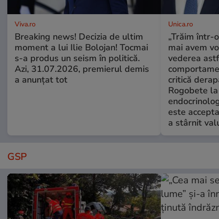
Viva.ro
Unica.ro
Breaking news! Decizia de ultim
„Trăim într-
moment a lui Ilie Bolojan! Tocmai
mai avem vo
s-a produs un seism în politică.
vederea astf
Azi, 31.07.2026, premierul demis
comportamen
a anunțat tot
critică derap
Rogobete la
endocrinolog
este accepta
a stârnit valu
GSP