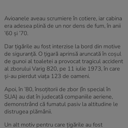
Avioanele aveau scrumiere în cotiere, iar cabina
era adesea plină de un nor dens de fum, în anii
’60 și ’70.
Dar țigările au fost interzise la bord din motive
de siguranță. O țigară aprinsă aruncată în coșul
de gunoi al toaletei a provocat tragicul accident
al zborului Varig 820, pe 11 iulie 1973, în care
și-au pierdut viața 123 de oameni.
Apoi, în ’80, însoțitorii de zbor (în special în
SUA) au dat în judecată companiile aeriene,
demonstrând că fumatul pasiv la altitudine le
distrugea plămânii.
Un alt motiv pentru care țigările au fost