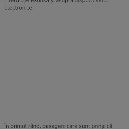
interdicție extinsă și asupra dispozitivelor
electronice.
În primul rând, pasagerii care sunt prinși că