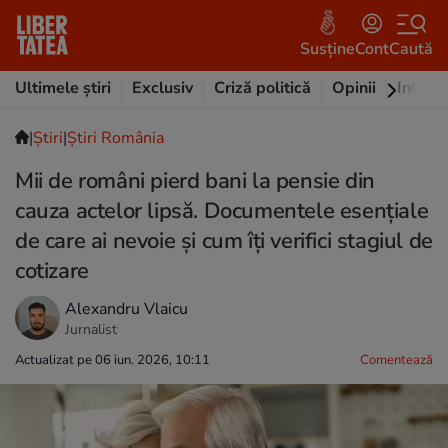
Susține
Cont
Caută
Ultimele știri
Exclusiv
Criză politică
Opinii
Intervi
|
Ştiri
|
Știri România
Mii de români pierd bani la pensie din
cauza actelor lipsă. Documentele esențiale
de care ai nevoie și cum îți verifici stagiul de
cotizare
Alexandru Vlaicu
Jurnalist
Actualizat pe 06 iun. 2026, 10:11
Comentează