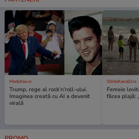
Mediafax.ro
StirileKanalD.ro
Trump, rege al rock’n’roll-ului.
Femeie lovit
Imaginea creată cu AI a devenit
făcea plajă: „
virală
PROMO