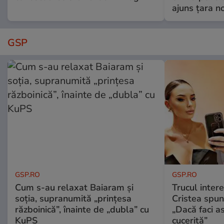
ajuns țara n
GSP
GSP.RO
GSP.RO
Cum s-au relaxat Baiaram și
Trucul inter
soția, supranumită „prințesa
Cristea spun
războinică”, înainte de „dubla” cu
„Dacă faci a
KuPS
cucerită”