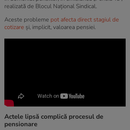
realizată de Blocul Național Sindical.
Aceste probleme
pot afecta direct stagiul de
cotizare
și, implicit, valoarea pensiei.
Actele lipsă complică procesul de
pensionare