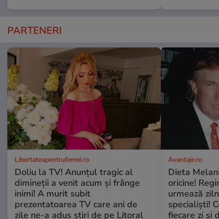
PARTENERI
Libertateapentrufemei.ro
Avantaje.ro
Doliu la TV! Anunțul tragic al
Dieta Melan
dimineții a venit acum și frânge
oricine! Regi
inimi! A murit subit
urmează zilni
prezentatoarea TV care ani de
specialiști! 
zile ne-a adus știri de pe Litoral
fiecare zi și 