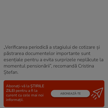
„Verificarea periodică a stagiului de cotizare și
păstrarea documentelor importante sunt
esențiale pentru a evita surprizele neplăcute la
momentul pensionării”, recomandă Cristina
Ștefan.
Abonați-vă la
ȘTIRILE
ZILEI
pentru a fi la
ABONEAZĂ-TE
curent cu cele mai noi
informații.