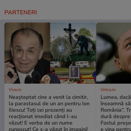
PARTENERI
Viva.ro
Unica.ro
Neașteptat cine a venit la cimitir,
Lumea, dacă
la parastasul de un an pentru Ion
înseamnă să f
Iliescu! Toți cei prezenți au
România”. Tr
reacționat imediat când l-au
dură despre 
văzut! E vorba de un nume
Fostul preșe
cunoscut! Ce s-a văzut în imagini!
e vina pentru