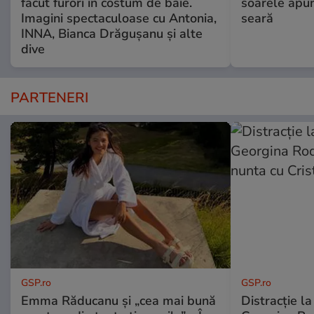
făcut furori în costum de baie.
soarele apun
Imagini spectaculoase cu Antonia,
seară
INNA, Bianca Drăgușanu și alte
dive
PARTENERI
GSP.ro
GSP.ro
Emma Răducanu și „cea mai bună
Distracție l