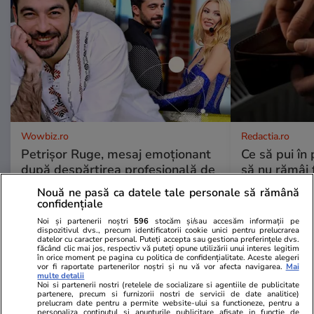
Wowbiz.ro
Redactia.ro
Petrișor Ruge, mesaj emoționant
Ce să pui în 
după despărțirea profesională de
să nu rămâi f
Andreea Bălan. Ce le-a transmis
veche pe car
Nouă ne pasă ca datele tale personale să rămână
fanilor
respectă și a
confidențiale
Noi și partenerii noștri
596
stocăm și/sau accesăm informații pe
dispozitivul dvs., precum identificatorii cookie unici pentru prelucrarea
datelor cu caracter personal. Puteți accepta sau gestiona preferințele dvs.
POLITIC
făcând clic mai jos, respectiv vă puteți opune utilizării unui interes legitim
în orice moment pe pagina cu politica de confidențialitate. Aceste alegeri
vor fi raportate partenerilor noștri și nu vă vor afecta navigarea.
Mai
multe detalii
Politică
02 aug.
Noi si partenerii nostri (retelele de socializare si agentiile de publicitate
partenere, precum si furnizorii nostri de servicii de date analitice)
prelucram date pentru a permite website-ului sa functioneze, pentru a
Primele nume pentru un
personaliza continutul si anunturile publicitare afisate in functie de