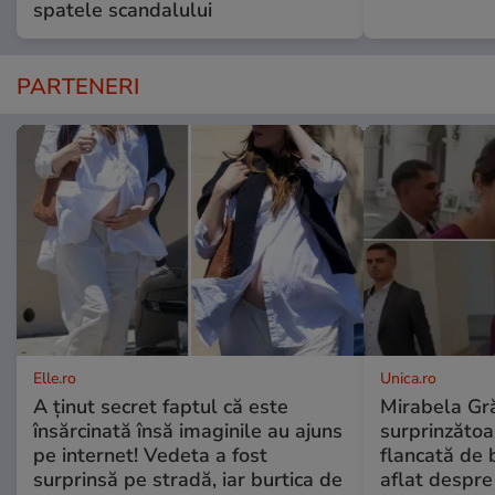
spatele scandalului
PARTENERI
Elle.ro
Unica.ro
A ținut secret faptul că este
Mirabela Gră
însărcinată însă imaginile au ajuns
surprinzătoar
pe internet! Vedeta a fost
flancată de 
surprinsă pe stradă, iar burtica de
aflat despre