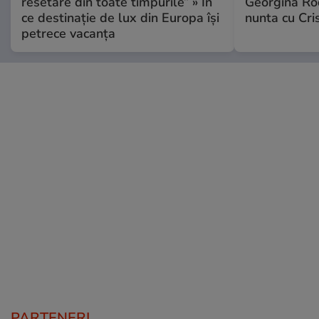
resetare din toate timpurile” » În
Georgina Rod
ce destinație de lux din Europa își
nunta cu Cri
petrece vacanța
PARTENERI