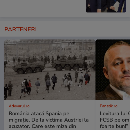
PARTENERI
Adevarul.ro
Fanatik.ro
România atacă Spania pe
Lovitura lui G
migrație. De la victima Austriei la
FCSB pe omul
acuzator. Care este miza din
foarte bun!”