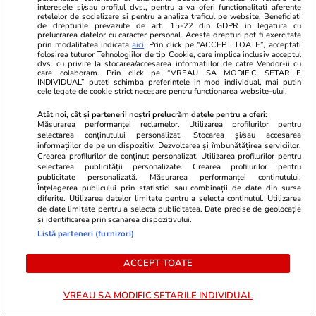
premier tehnocrat au fost deja
interesele si/sau profilul dvs., pentru a va oferi functionalitati aferente
retelelor de socializare si pentru a analiza traficul pe website. Beneficiati
avansate în negocierile politice.
de drepturile prevazute de art. 15-22 din GDPR in legatura cu
prelucrarea datelor cu caracter personal. Aceste drepturi pot fi exercitate
Varianta respinsă categoric de
prin modalitatea indicata
aici
. Prin click pe “ACCEPT TOATE”, acceptati
Nicușor Dan
folosirea tuturor Tehnologiilor de tip Cookie, care implica inclusiv acceptul
dvs. cu privire la stocarea/accesarea informatiilor de catre Vendor-ii cu
care colaboram. Prin click pe “VREAU SA MODIFIC SETARILE
INDIVIDUAL” puteti schimba preferintele in mod individual, mai putin
cele legate de cookie strict necesare pentru functionarea website-ului.
Politică
01 aug.
Atât noi, cât și partenerii noștri prelucrăm datele pentru a oferi:
Măsurarea performanței reclamelor. Utilizarea profilurilor pentru
selectarea conținutului personalizat. Stocarea și/sau accesarea
Cristian Tudor Popescu: „Nici
informațiilor de pe un dispozitiv. Dezvoltarea și îmbunătățirea serviciilor.
măcar o Românie ajunsă
Crearea profilurilor de conținut personalizat. Utilizarea profilurilor pentru
selectarea publicității personalizate. Crearea profilurilor pentru
gubernie rusească nu i-ar
publicitate personalizată. Măsurarea performanței conținutului.
deranja”. Pe cine acuză că
Înțelegerea publicului prin statistici sau combinații de date din surse
diferite. Utilizarea datelor limitate pentru a selecta conținutul. Utilizarea
blochează PNRR
de date limitate pentru a selecta publicitatea. Date precise de geolocație
și identificarea prin scanarea dispozitivului.
Listă parteneri (furnizori)
PARTENERI
ACCEPT TOATE
VREAU SA MODIFIC SETARILE INDIVIDUAL