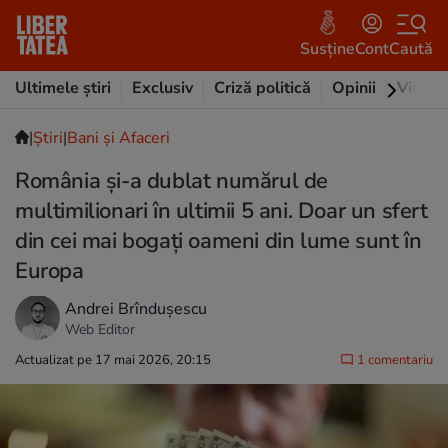
Susține
Cont
Caută
Ultimele știri
Exclusiv
Criză politică
Opinii
Video
|
Ştiri
|
Bani și Afaceri
România și-a dublat numărul de
multimilionari în ultimii 5 ani. Doar un sfert
din cei mai bogați oameni din lume sunt în
Europa
Andrei Brîndușescu
Web Editor
Actualizat pe 17 mai 2026, 20:15
1 comentariu