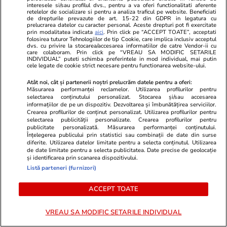
des pentru pavarea grădinilor și
Germania pe 
interesele si/sau profilul dvs., pentru a va oferi functionalitati aferente
retelelor de socializare si pentru a analiza traficul pe website. Beneficiati
curților: arată mai luxos și mai
vezi vara ac
de drepturile prevazute de art. 15-22 din GDPR in legatura cu
prelucrarea datelor cu caracter personal. Aceste drepturi pot fi exercitate
modern
prin modalitatea indicata
aici
. Prin click pe “ACCEPT TOATE”, acceptati
folosirea tuturor Tehnologiilor de tip Cookie, care implica inclusiv acceptul
dvs. cu privire la stocarea/accesarea informatiilor de catre Vendor-ii cu
care colaboram. Prin click pe “VREAU SA MODIFIC SETARILE
INDIVIDUAL” puteti schimba preferintele in mod individual, mai putin
cele legate de cookie strict necesare pentru functionarea website-ului.
Atât noi, cât și partenerii noștri prelucrăm datele pentru a oferi:
Tehnologie
13 iul.
Măsurarea performanței reclamelor. Utilizarea profilurilor pentru
selectarea conținutului personalizat. Stocarea și/sau accesarea
informațiilor de pe un dispozitiv. Dezvoltarea și îmbunătățirea serviciilor.
Crearea profilurilor de conținut personalizat. Utilizarea profilurilor pentru
De ce nu mai răcește aerul
selectarea publicității personalizate. Crearea profilurilor pentru
publicitate personalizată. Măsurarea performanței conținutului.
condiționat – greșeli frecvente
Înțelegerea publicului prin statistici sau combinații de date din surse
diferite. Utilizarea datelor limitate pentru a selecta conținutul. Utilizarea
de date limitate pentru a selecta publicitatea. Date precise de geolocație
și identificarea prin scanarea dispozitivului.
Listă parteneri (furnizori)
Lifestyle
13 iul.
ACCEPT TOATE
VREAU SA MODIFIC SETARILE INDIVIDUAL
Câte calorii au piersicile și