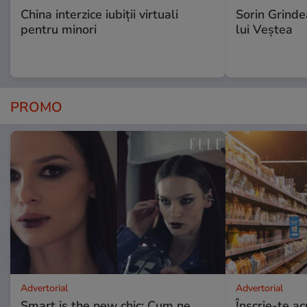
China interzice iubiții virtuali
Sorin Grinde
pentru minori
lui Veștea
PROMO
Advertorial
Advertorial
Smart is the new chic: Cum ne
Înscrie-te ac