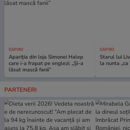
GSP.RO
GSP.RO
Apariția din loja Simonei Halep
Starul lui L
care i-a frapat pe englezi: „Și-a
la nunta „ca
lăsat mască fanii”
PARTENERI