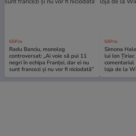
GSP.ro
GSP.ro
Radu Banciu, monolog
Simona Hale
controversat: „Ai voie să pui 11
lui Ion Țiriac
negri în echipa Franței, dar ei nu
comentariul 
sunt francezi și nu vor fi niciodată”
loja de la 