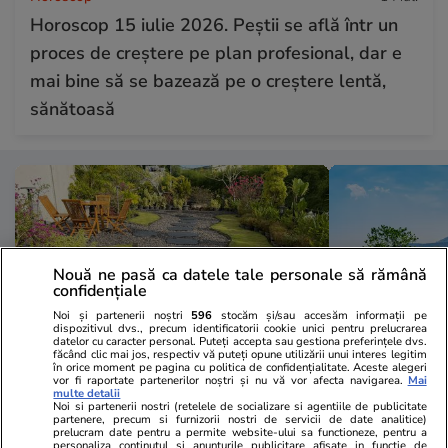
Horoscop 15 iulie 2026. Peștii se află într un
proces de creștere pe plan profesional, dar e
mai bine să se bazează pe o creștere lentă,
sănătoasă
Nouă ne pasă ca datele tale personale să rămână
confidențiale
Noi și partenerii noștri
596
stocăm și/sau accesăm informații pe
dispozitivul dvs., precum identificatorii cookie unici pentru prelucrarea
datelor cu caracter personal. Puteți accepta sau gestiona preferințele dvs.
făcând clic mai jos, respectiv vă puteți opune utilizării unui interes legitim
în orice moment pe pagina cu politica de confidențialitate. Aceste alegeri
vor fi raportate partenerilor noștri și nu vă vor afecta navigarea.
Mai
multe detalii
Lifestyle
14 iul.
Vacanțe și Cultu
Noi si partenerii nostri (retelele de socializare si agentiile de publicitate
partenere, precum si furnizorii nostri de servicii de date analitice)
Noul stil folosit din ce în ce mai
9 locuri spe
prelucram date pentru a permite website-ului sa functioneze, pentru a
personaliza continutul si anunturile publicitare afisate in functie de