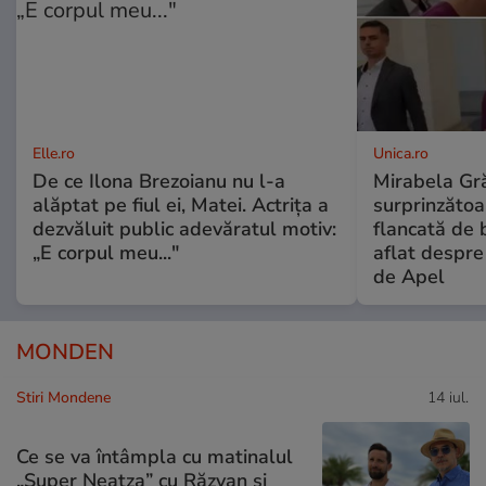
Elle.ro
Unica.ro
De ce Ilona Brezoianu nu l-a
Mirabela Gră
alăptat pe fiul ei, Matei. Actrița a
surprinzătoar
dezvăluit public adevăratul motiv:
flancată de 
„E corpul meu..."
aflat despre
de Apel
MONDEN
Stiri Mondene
14 iul.
Ce se va întâmpla cu matinalul
„Super Neatza” cu Răzvan şi