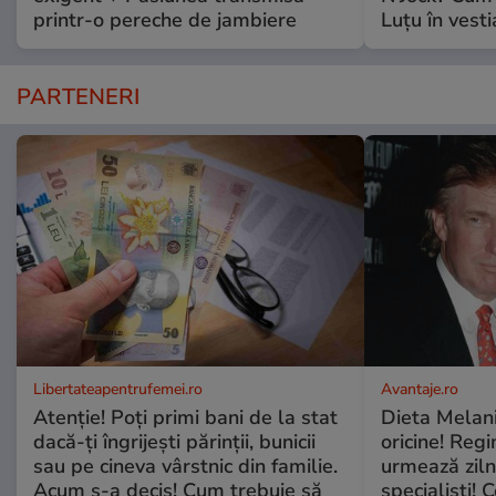
printr-o pereche de jambiere
Luțu în vesti
PARTENERI
Libertateapentrufemei.ro
Avantaje.ro
Atenție! Poți primi bani de la stat
Dieta Melan
dacă-ți îngrijești părinții, bunicii
oricine! Regi
sau pe cineva vârstnic din familie.
urmează zilni
Acum s-a decis! Cum trebuie să
specialiști! 