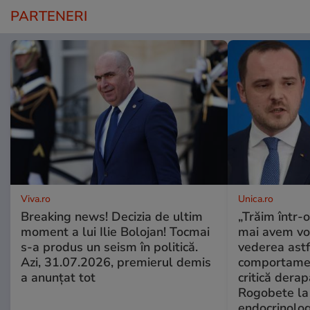
PARTENERI
Viva.ro
Unica.ro
Breaking news! Decizia de ultim
„Trăim într-
moment a lui Ilie Bolojan! Tocmai
mai avem vo
s-a produs un seism în politică.
vederea astf
Azi, 31.07.2026, premierul demis
comportamen
a anunțat tot
critică derap
Rogobete la
endocrinolog