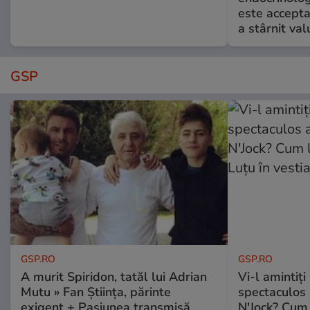
este accepta
a stârnit valu
GSP
GSP.RO
GSP.RO
A murit Spiridon, tatăl lui Adrian
Vi-l amintiți
Mutu » Fan Știința, părinte
spectaculos 
exigent + Pasiunea transmisă
N'Jock? Cum 