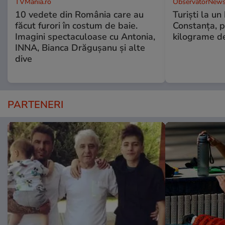
TVMania.ro
ObservatorNews
10 vedete din România care au
Turiști la un
făcut furori în costum de baie.
Constanța, p
Imagini spectaculoase cu Antonia,
kilograme d
INNA, Bianca Drăgușanu și alte
dive
PARTENERI