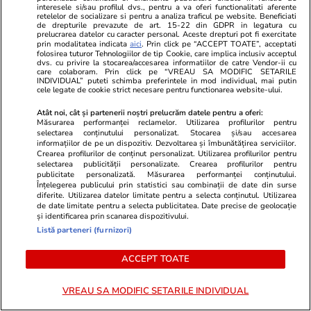
interesele si/sau profilul dvs., pentru a va oferi functionalitati aferente
Știri Externe
15:29
retelelor de socializare si pentru a analiza traficul pe website. Beneficiati
de drepturile prevazute de art. 15-22 din GDPR in legatura cu
Amenzi de aproape 10.000 de euro în doar 13
prelucrarea datelor cu caracter personal. Aceste drepturi pot fi exercitate
prin modalitatea indicata
aici
. Prin click pe “ACCEPT TOATE”, acceptati
minute după ce 51 de șoferi au ignorat un
folosirea tuturor Tehnologiilor de tip Cookie, care implica inclusiv acceptul
dvs. cu privire la stocarea/accesarea informatiilor de catre Vendor-ii cu
care colaboram. Prin click pe “VREAU SA MODIFIC SETARILE
indicator rutier pe autostrada A1, în Germania
INDIVIDUAL” puteti schimba preferintele in mod individual, mai putin
cele legate de cookie strict necesare pentru functionarea website-ului.
Atât noi, cât și partenerii noștri prelucrăm datele pentru a oferi:
Citește mai multe
Măsurarea performanței reclamelor. Utilizarea profilurilor pentru
selectarea conținutului personalizat. Stocarea și/sau accesarea
informațiilor de pe un dispozitiv. Dezvoltarea și îmbunătățirea serviciilor.
Crearea profilurilor de conținut personalizat. Utilizarea profilurilor pentru
TRENDING
selectarea publicității personalizate. Crearea profilurilor pentru
publicitate personalizată. Măsurarea performanței conținutului.
Înțelegerea publicului prin statistici sau combinații de date din surse
diferite. Utilizarea datelor limitate pentru a selecta conținutul. Utilizarea
Știri România
09:00
de date limitate pentru a selecta publicitatea. Date precise de geolocație
Calcule care arată cum scad veniturile totale
și identificarea prin scanarea dispozitivului.
Listă parteneri (furnizori)
ale medicilor și asistentelor dacă se aplică
noua lege a salarizării
ACCEPT TOATE
VREAU SA MODIFIC SETARILE INDIVIDUAL
Horoscop
12:00