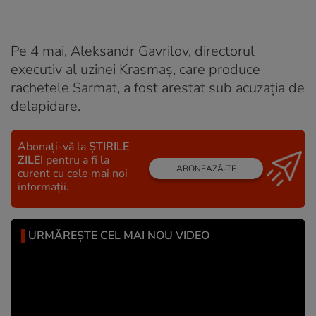
Pe 4 mai, Aleksandr Gavrilov, directorul
executiv al uzinei Krasmaș, care produce
rachetele Sarmat, a fost arestat sub acuzația de
delapidare.
Abonați-vă la
ȘTIRILE
ZILEI
pentru a fi la
ABONEAZĂ-TE
curent cu cele mai noi
informații.
URMĂREȘTE CEL MAI NOU VIDEO