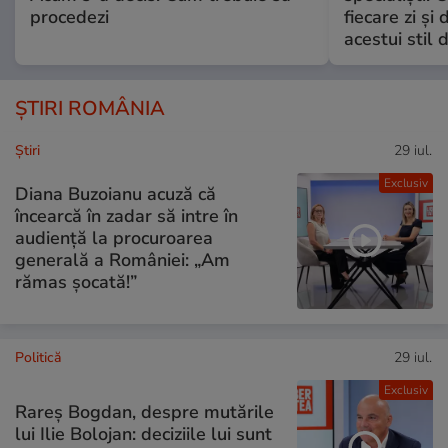
procedezi
fiecare zi și 
acestui stil 
ȘTIRI ROMÂNIA
Ştiri
29 iul.
Exclusiv
Diana Buzoianu acuză că
încearcă în zadar să intre în
audiență la procuroarea
generală a României: „Am
rămas șocată!”
Politică
29 iul.
Exclusiv
Rareș Bogdan, despre mutările
lui Ilie Bolojan: deciziile lui sunt