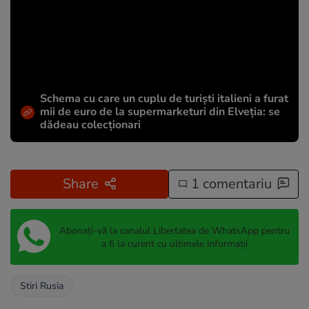
Schema cu care un cuplu de turiști italieni a furat
mii de euro de la supermarketuri din Elveția: se
dădeau colecționari
Share
1 comentariu
Abonați-vă la canalul Libertatea de WhatsApp pentru
a fi la curent cu ultimele informații
Stiri Rusia