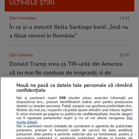
ULTIMELE ȘTIRI
Stiri Mondene
15:41
În ce și-a investit Bella Santiago banii: „Încă nu
a făcut nimeni în România”
Știri Externe
15:30
Donald Trump vrea ca TIR-urile din America
să nu mai fie conduse de imigranți, ci de
veterani ai armatei
Nouă ne pasă ca datele tale personale să rămână
confidențiale
Noi și partenerii noștri
596
stocăm și/sau accesăm informații pe
Vacanțe și Cultură
15:30
dispozitivul dvs., precum identificatorii cookie unici pentru prelucrarea
datelor cu caracter personal. Puteți accepta sau gestiona preferințele dvs.
Plajele din Eforie, arhipline în ultima zi din iulie
făcând clic mai jos, respectiv vă puteți opune utilizării unui interes legitim
în orice moment pe pagina cu politica de confidențialitate. Aceste alegeri
2026. Cât costă o zi de plajă în zona de nord a
vor fi raportate partenerilor noștri și nu vă vor afecta navigarea.
Mai
multe detalii
litoralului românesc
Noi si partenerii nostri (retelele de socializare si agentiile de publicitate
partenere, precum si furnizorii nostri de servicii de date analitice)
prelucram date pentru a permite website-ului sa functioneze, pentru a
personaliza continutul si anunturile publicitare afisate in functie de