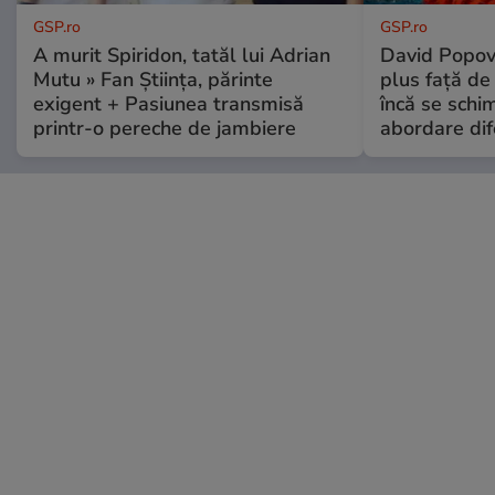
GSP.ro
GSP.ro
A murit Spiridon, tatăl lui Adrian
David Popovi
Mutu » Fan Știința, părinte
plus față de
exigent + Pasiunea transmisă
încă se schi
printr-o pereche de jambiere
abordare dif