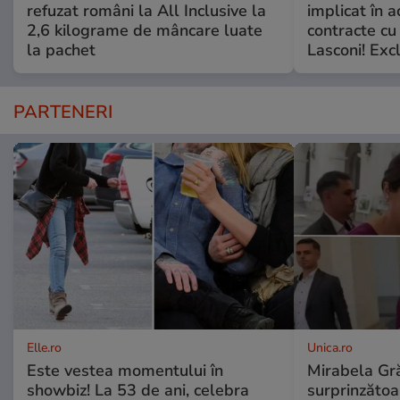
refuzat români la All Inclusive la
implicat în a
2,6 kilograme de mâncare luate
contracte cu
la pachet
Lasconi! Exc
PARTENERI
Elle.ro
Unica.ro
Este vestea momentului în
Mirabela Gră
showbiz! La 53 de ani, celebra
surprinzătoar