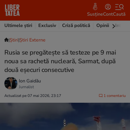
Susține
Cont
Caută
Ultimele știri
Exclusiv
Criză politică
Opinii
Intervi
|
Ştiri
|
Știri Externe
Rusia se pregătește să testeze pe 9 mai
noua sa rachetă nucleară, Sarmat, după
două eșecuri consecutive
Ion Gaidău
Jurnalist
Actualizat pe 07 mai 2026, 23:17
1 comentariu