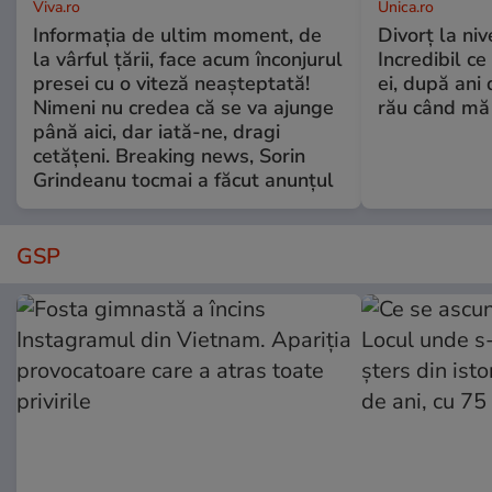
Viva.ro
Unica.ro
Informația de ultim moment, de
Divorț la nive
la vârful țării, face acum înconjurul
Incredibil ce
presei cu o viteză neașteptată!
ei, după ani 
Nimeni nu credea că se va ajunge
rău când mă
până aici, dar iată-ne, dragi
cetățeni. Breaking news, Sorin
Grindeanu tocmai a făcut anunțul
GSP