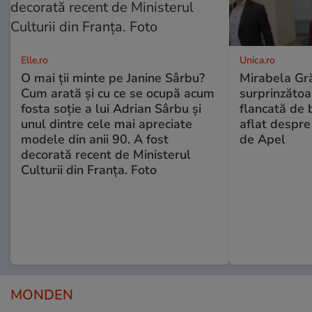
Elle.ro
Unica.ro
O mai ții minte pe Janine Sârbu?
Mirabela Gră
Cum arată și cu ce se ocupă acum
surprinzătoar
fosta soție a lui Adrian Sârbu și
flancată de 
unul dintre cele mai apreciate
aflat despre
modele din anii 90. A fost
de Apel
decorată recent de Ministerul
Culturii din Franța. Foto
MONDEN