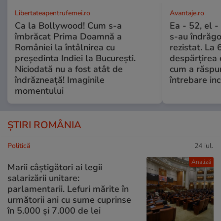
Libertateapentrufemei.ro
Avantaje.ro
Ca la Bollywood! Cum s-a
Ea - 52, el 
îmbrăcat Prima Doamnă a
s-au îndrăgos
României la întâlnirea cu
rezistat. La 
președinta Indiei la București.
despărțirea 
Niciodată nu a fost atât de
cum a răspu
îndrăzneață! Imaginile
întrebare i
momentului
ȘTIRI ROMÂNIA
Politică
24 iul.
Analiză
Marii câștigători ai legii
salarizării unitare:
parlamentarii. Lefuri mărite în
următorii ani cu sume cuprinse
în 5.000 și 7.000 de lei