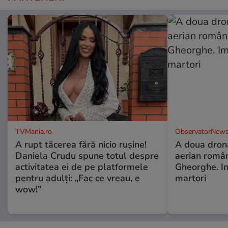
TVMania.ro
ObservatorNews
A rupt tăcerea fără nicio rușine!
A doua dronă
Daniela Crudu spune totul despre
aerian român
activitatea ei de pe platformele
Gheorghe. Im
pentru adulți: „Fac ce vreau, e
martori
wow!”