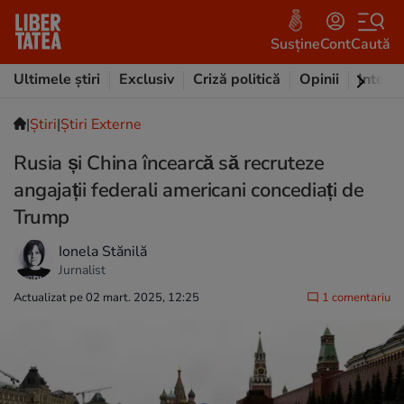
Susține
Cont
Caută
Ultimele știri
Exclusiv
Criză politică
Opinii
Intervi
|
Ştiri
|
Știri Externe
Rusia și China încearcă să recruteze
angajații federali americani concediați de
Trump
Ionela Stănilă
Jurnalist
Actualizat pe 02 mart. 2025, 12:25
1 comentariu