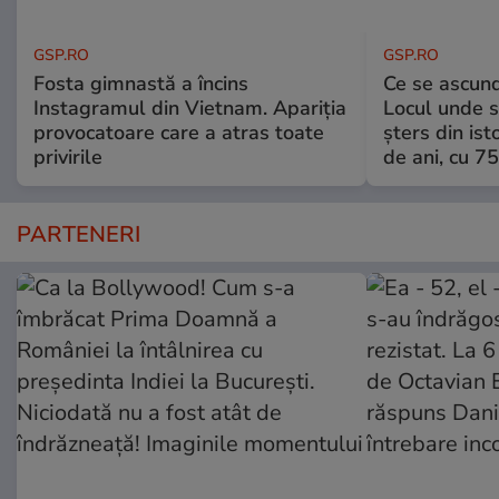
GSP.RO
GSP.RO
Fosta gimnastă a încins
Ce se ascund
Instagramul din Vietnam. Apariția
Locul unde s-
provocatoare care a atras toate
șters din ist
privirile
de ani, cu 7
PARTENERI