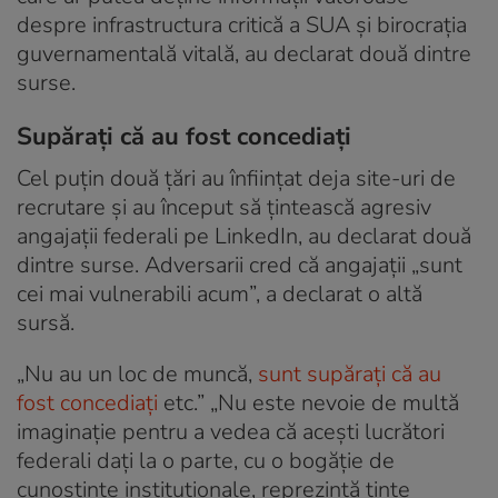
despre infrastructura critică a SUA și birocrația
guvernamentală vitală, au declarat două dintre
surse.
Supărați că au fost concediați
Cel puțin două țări au înființat deja site-uri de
recrutare și au început să țintească agresiv
angajații federali pe LinkedIn, au declarat două
dintre surse. Adversarii cred că angajații „sunt
cei mai vulnerabili acum”, a declarat o altă
sursă.
„Nu au un loc de muncă,
sunt supărați că au
fost concediați
etc.” „Nu este nevoie de multă
imaginație pentru a vedea că acești lucrători
federali dați la o parte, cu o bogăție de
cunoștințe instituționale, reprezintă ținte