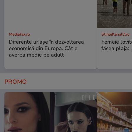
Mediafax.ro
StirileKanalD.ro
Diferențe uriașe în dezvoltarea
Femeie lovit
economică din Europa. Cât e
făcea plajă: „
averea medie pe adult
PROMO