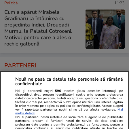
Politică
11:23
Cum a apărut Mirabela
Grădinaru la întâlnirea cu
președinta Indiei, Droupadi
Murmu, la Palatul Cotroceni.
Motivul pentru care a ales o
rochie galbenă
PARTENERI
Nouă ne pasă ca datele tale personale să rămână
confidențiale
Noi și partenerii noștri
596
stocăm și/sau accesăm informații pe
dispozitivul dvs., precum identificatorii cookie unici pentru prelucrarea
datelor cu caracter personal. Puteți accepta sau gestiona preferințele dvs.
făcând clic mai jos, respectiv vă puteți opune utilizării unui interes legitim
în orice moment pe pagina cu politica de confidențialitate. Aceste alegeri
vor fi raportate partenerilor noștri și nu vă vor afecta navigarea.
Mai
multe detalii
Noi si partenerii nostri (retelele de socializare si agentiile de publicitate
partenere, precum si furnizorii nostri de servicii de date analitice)
prelucram date pentru a permite website-ului sa functioneze, pentru a
personaliza continutul si anunturile publicitare afisate in functie de