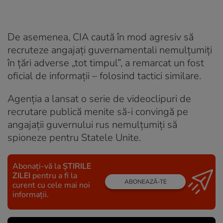
De asemenea, CIA caută în mod agresiv să
recruteze angajați guvernamentali nemulțumiți
în țări adverse „tot timpul”, a remarcat un fost
oficial de informații – folosind tactici similare.
Agenția a lansat o serie de videoclipuri de
recrutare publică menite să-i convingă pe
angajații guvernului rus nemulțumiți să
spioneze pentru Statele Unite.
Abonați-vă la
ȘTIRILE
ZILEI
pentru a fi la
ABONEAZĂ-TE
curent cu cele mai noi
informații.