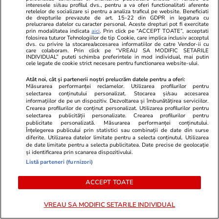
interesele si/sau profilul dvs., pentru a va oferi functionalitati aferente
retelelor de socializare si pentru a analiza traficul pe website. Beneficiati
de drepturile prevazute de art. 15-22 din GDPR in legatura cu
ZiaruldeIasi.ro
Fanatik.ro
prelucrarea datelor cu caracter personal. Aceste drepturi pot fi exercitate
prin modalitatea indicata
aici
. Prin click pe “ACCEPT TOATE”, acceptati
Compania care va începe
Motivul pent
folosirea tuturor Tehnologiilor de tip Cookie, care implica inclusiv acceptul
construirea unui parc fotovoltaic
Soranei Cîrs
dvs. cu privire la stocarea/accesarea informatiilor de catre Vendor-ii cu
care colaboram. Prin click pe “VREAU SA MODIFIC SETARILE
uriaș la marginea Iașului a învârtit
circuit. Abi
INDIVIDUAL” puteti schimba preferintele in mod individual, mai putin
cele legate de cookie strict necesare pentru functionarea website-ului.
anul trecut 160 de milioane de
problema sa
euro. Cine este fondatorul
Atât noi, cât și partenerii noștri prelucrăm datele pentru a oferi:
Măsurarea performanței reclamelor. Utilizarea profilurilor pentru
selectarea conținutului personalizat. Stocarea și/sau accesarea
informațiilor de pe un dispozitiv. Dezvoltarea și îmbunătățirea serviciilor.
Crearea profilurilor de conținut personalizat. Utilizarea profilurilor pentru
ULTIMELE ȘTIRI
selectarea publicității personalizate. Crearea profilurilor pentru
publicitate personalizată. Măsurarea performanței conținutului.
Înțelegerea publicului prin statistici sau combinații de date din surse
diferite. Utilizarea datelor limitate pentru a selecta conținutul. Utilizarea
Lifestyle
16:14
de date limitate pentru a selecta publicitatea. Date precise de geolocație
și identificarea prin scanarea dispozitivului.
Flori potrivite pentru ghivece suspendate
Listă parteneri (furnizori)
ACCEPT TOATE
Vacanțe și Cultură
16:10
Orașul european votat trei ani la rând cu cea
VREAU SA MODIFIC SETARILE INDIVIDUAL
mai bună calitate a vieții. Ce poți face într-un