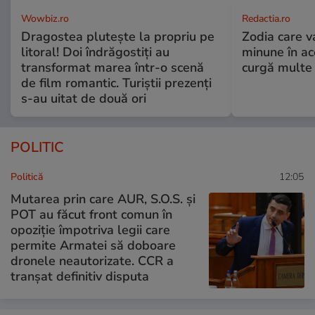
Wowbiz.ro
Redactia.ro
Dragostea plutește la propriu pe
Zodia care v
litoral! Doi îndrăgostiți au
minune în a
transformat marea într-o scenă
curgă multe l
de film romantic. Turiștii prezenți
s-au uitat de două ori
POLITIC
Politică
12:05
Mutarea prin care AUR, S.O.S. și
POT au făcut front comun în
opoziție împotriva legii care
permite Armatei să doboare
dronele neautorizate. CCR a
tranșat definitiv disputa