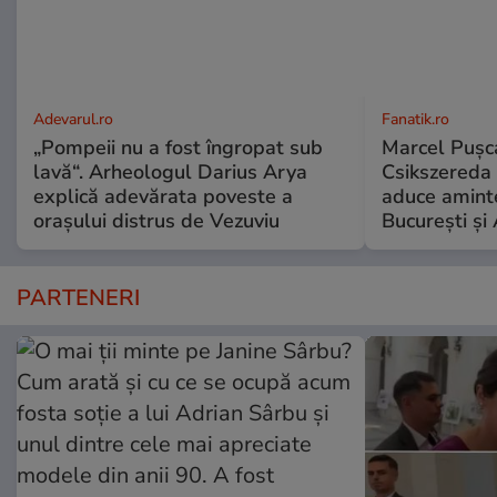
Adevarul.ro
Fanatik.ro
„Pompeii nu a fost îngropat sub
Marcel Pușca
lavă“. Arheologul Darius Arya
Csikszereda 
explică adevărata poveste a
aduce amint
orașului distrus de Vezuviu
București și
PARTENERI