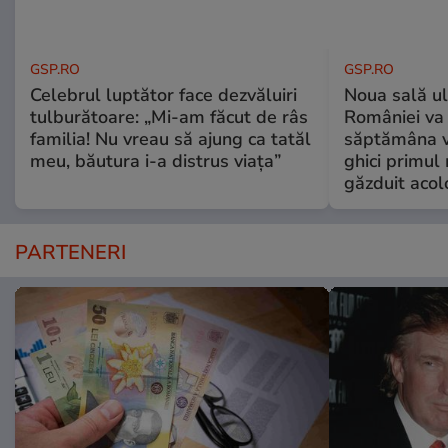
GSP.RO
GSP.RO
Celebrul luptător face dezvăluiri
Noua sală u
tulburătoare: „Mi-am făcut de râs
României va 
familia! Nu vreau să ajung ca tatăl
săptămâna vi
meu, băutura i-a distrus viața”
ghici primul 
găzduit acol
PARTENERI