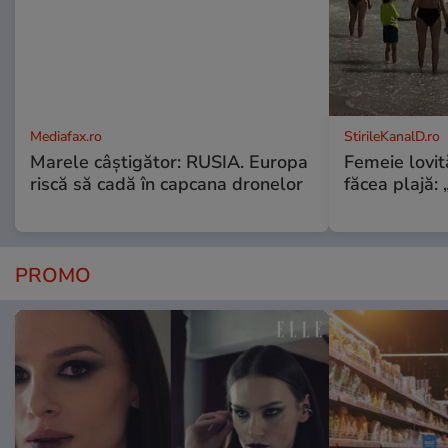
Mediafax.ro
StirileKanalD.ro
Marele câștigător: RUSIA. Europa
Femeie lovit
riscă să cadă în capcana dronelor
făcea plajă: „
PROMO