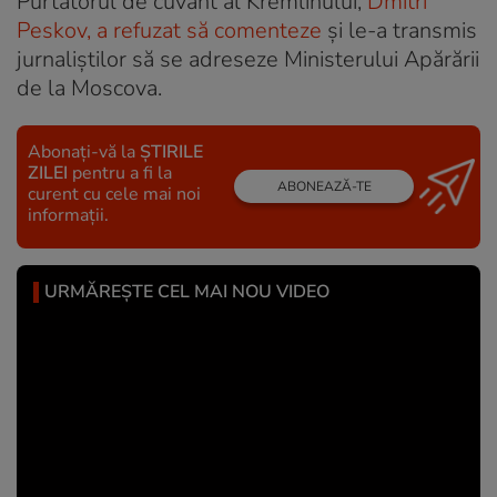
Purtătorul de cuvânt al Kremlinului,
Dmitri
Peskov, a refuzat să comenteze
și le-a transmis
jurnaliștilor să se adreseze Ministerului Apărării
de la Moscova.
Abonați-vă la
ȘTIRILE
ZILEI
pentru a fi la
ABONEAZĂ-TE
curent cu cele mai noi
informații.
URMĂREȘTE CEL MAI NOU VIDEO