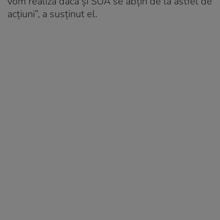
vom realiza dacă şi SUA se abţin de la astfel de
acţiuni”, a susținut el.