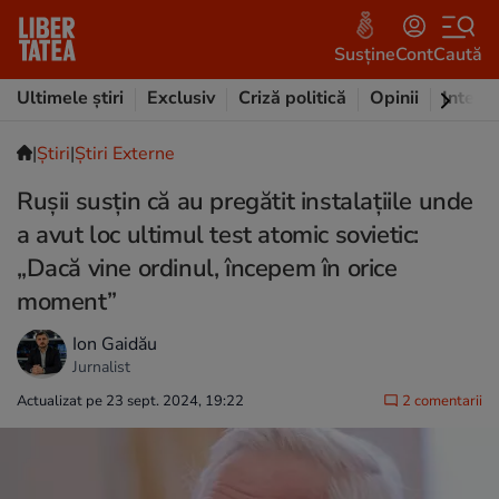
Susține
Cont
Caută
Ultimele știri
Exclusiv
Criză politică
Opinii
Intervi
|
Ştiri
|
Știri Externe
Rușii susțin că au pregătit instalațiile unde
a avut loc ultimul test atomic sovietic:
„Dacă vine ordinul, începem în orice
moment”
Ion Gaidău
Jurnalist
Actualizat pe 23 sept. 2024, 19:22
2 comentarii