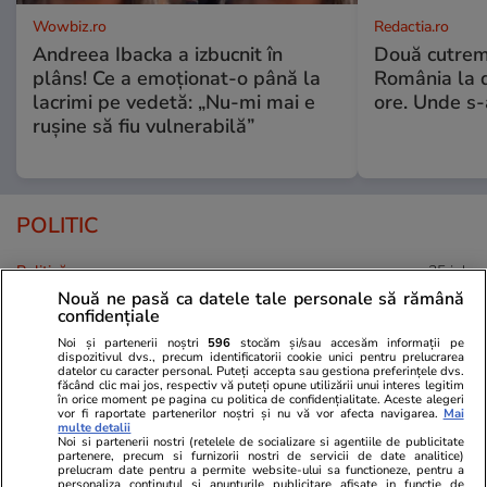
Wowbiz.ro
Redactia.ro
Andreea Ibacka a izbucnit în
Două cutrem
plâns! Ce a emoționat-o până la
România la d
lacrimi pe vedetă: „Nu-mi mai e
ore. Unde s
rușine să fiu vulnerabilă”
POLITIC
Politică
25 iul.
Nouă ne pasă ca datele tale personale să rămână
Mutarea prin care AUR, S.O.S. și
confidențiale
POT au făcut front comun în
Noi și partenerii noștri
596
stocăm și/sau accesăm informații pe
opoziție împotriva legii care
dispozitivul dvs., precum identificatorii cookie unici pentru prelucrarea
datelor cu caracter personal. Puteți accepta sau gestiona preferințele dvs.
permite Armatei să doboare
făcând clic mai jos, respectiv vă puteți opune utilizării unui interes legitim
dronele neautorizate. CCR a
în orice moment pe pagina cu politica de confidențialitate. Aceste alegeri
vor fi raportate partenerilor noștri și nu vă vor afecta navigarea.
Mai
tranșat definitiv disputa
multe detalii
Noi si partenerii nostri (retelele de socializare si agentiile de publicitate
partenere, precum si furnizorii nostri de servicii de date analitice)
prelucram date pentru a permite website-ului sa functioneze, pentru a
personaliza continutul si anunturile publicitare afisate in functie de