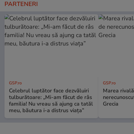
PARTENERI
GSP.ro
GSP.ro
Celebrul luptător face dezvăluiri
Marea rivală
tulburătoare: „Mi-am făcut de râs
nerecunoscut
familia! Nu vreau să ajung ca tatăl
Grecia
meu, băutura i-a distrus viața”