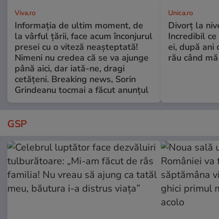
Viva.ro
Unica.ro
Informația de ultim moment, de
Divorț la nive
la vârful țării, face acum înconjurul
Incredibil ce
presei cu o viteză neașteptată!
ei, după ani 
Nimeni nu credea că se va ajunge
rău când mă
până aici, dar iată-ne, dragi
cetățeni. Breaking news, Sorin
Grindeanu tocmai a făcut anunțul
GSP