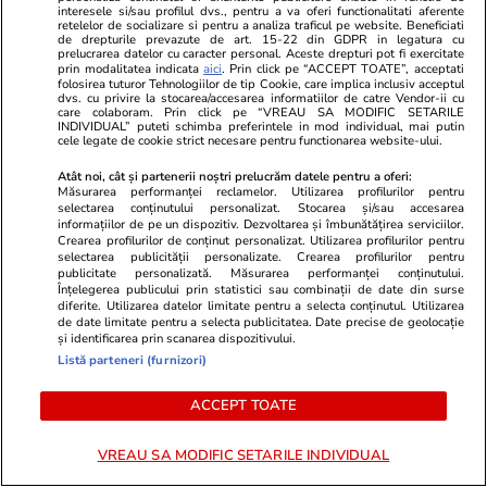
Politică
25 iul.
interesele si/sau profilul dvs., pentru a va oferi functionalitati aferente
retelelor de socializare si pentru a analiza traficul pe website. Beneficiati
Cum a apărut Mirabela
de drepturile prevazute de art. 15-22 din GDPR in legatura cu
prelucrarea datelor cu caracter personal. Aceste drepturi pot fi exercitate
Grădinaru la întâlnirea cu
prin modalitatea indicata
aici
. Prin click pe “ACCEPT TOATE”, acceptati
folosirea tuturor Tehnologiilor de tip Cookie, care implica inclusiv acceptul
președinta Indiei, Droupadi
dvs. cu privire la stocarea/accesarea informatiilor de catre Vendor-ii cu
Murmu, la Palatul Cotroceni.
care colaboram. Prin click pe “VREAU SA MODIFIC SETARILE
INDIVIDUAL” puteti schimba preferintele in mod individual, mai putin
Motivul pentru care a ales o
cele legate de cookie strict necesare pentru functionarea website-ului.
rochie galbenă
Atât noi, cât și partenerii noștri prelucrăm datele pentru a oferi:
Măsurarea performanței reclamelor. Utilizarea profilurilor pentru
selectarea conținutului personalizat. Stocarea și/sau accesarea
informațiilor de pe un dispozitiv. Dezvoltarea și îmbunătățirea serviciilor.
PARTENERI
Crearea profilurilor de conținut personalizat. Utilizarea profilurilor pentru
selectarea publicității personalizate. Crearea profilurilor pentru
publicitate personalizată. Măsurarea performanței conținutului.
Înțelegerea publicului prin statistici sau combinații de date din surse
diferite. Utilizarea datelor limitate pentru a selecta conținutul. Utilizarea
de date limitate pentru a selecta publicitatea. Date precise de geolocație
și identificarea prin scanarea dispozitivului.
Listă parteneri (furnizori)
ACCEPT TOATE
VREAU SA MODIFIC SETARILE INDIVIDUAL