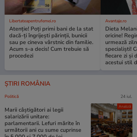
Libertateapentrufemei.ro
Avantaje.ro
Atenție! Poți primi bani de la stat
Dieta Melan
dacă-ți îngrijești părinții, bunicii
oricine! Regi
sau pe cineva vârstnic din familie.
urmează zilni
Acum s-a decis! Cum trebuie să
specialiști! 
procedezi
fiecare zi și 
acestui stil 
ȘTIRI ROMÂNIA
Politică
24 iul.
Analiză
Marii câștigători ai legii
salarizării unitare:
parlamentarii. Lefuri mărite în
următorii ani cu sume cuprinse
în 5.000 și 7.000 de lei