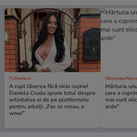
TVMania.ro
ObservatorNews
A rupt tăcerea fără nicio rușine!
Mărturia unu
Daniela Crudu spune totul despre
care a cupri
activitatea ei de pe platformele
mai sunt eli
pentru adulți: „Fac ce vreau, e
arde"
wow!”