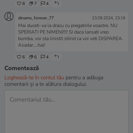
8
7
4
dinamo_forever_77
23.09.2024, 23:16
Mai duceti-va la dracu cu pregatirile voastre. NU
SPERIATI PE NIMENI!!!! SI daca lansati vreo
bomba, voi sta linistit stiind ca voi veti DISPAREA.
Asadar....hai!
6
6
4
Comentează
Loghează-te în contul tău
pentru a adăuga
comentarii și a te alătura dialogului.