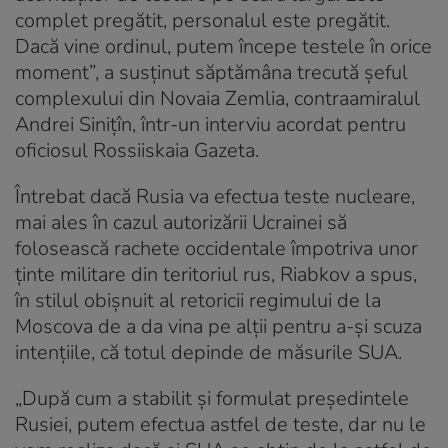
complet pregătit, personalul este pregătit.
Dacă vine ordinul, putem începe testele în orice
moment”, a susținut săptămâna trecută șeful
complexului din Novaia Zemlia, contraamiralul
Andrei Siniţîn, într-un interviu acordat pentru
oficiosul Rossiiskaia Gazeta.
Întrebat dacă Rusia va efectua teste nucleare,
mai ales în cazul autorizării Ucrainei să
folosească rachete occidentale împotriva unor
ținte militare din teritoriul rus, Riabkov a spus,
în stilul obișnuit al retoricii regimului de la
Moscova de a da vina pe alții pentru a-și scuza
intențiile, că totul depinde de măsurile SUA.
„După cum a stabilit şi formulat preşedintele
Rusiei, putem efectua astfel de teste, dar nu le