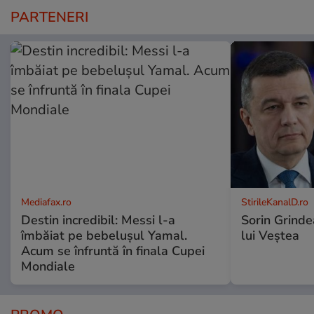
PARTENERI
Mediafax.ro
StirileKanalD.ro
Destin incredibil: Messi l-a
Sorin Grinde
îmbăiat pe bebelușul Yamal.
lui Veștea
Acum se înfruntă în finala Cupei
Mondiale