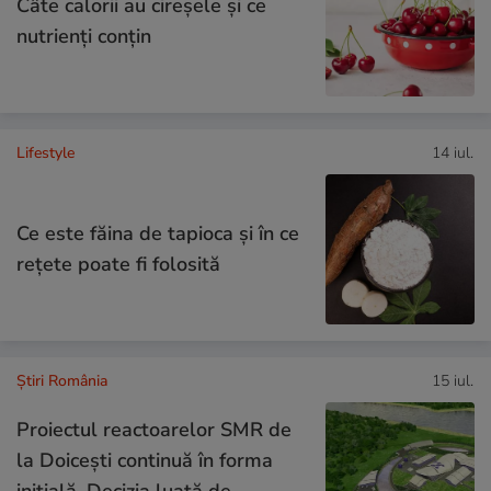
Câte calorii au cireșele și ce
nutrienți conțin
Lifestyle
14 iul.
Ce este făina de tapioca și în ce
rețete poate fi folosită
Știri România
15 iul.
Proiectul reactoarelor SMR de
la Doicești continuă în forma
inițială. Decizia luată de