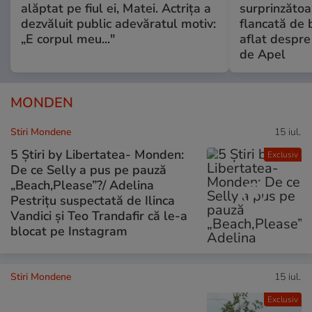
alăptat pe fiul ei, Matei. Actrița a
surprinzătoar
dezvăluit public adevăratul motiv:
flancată de 
„E corpul meu..."
aflat despre
de Apel
MONDEN
Stiri Mondene
15 iul.
5 Știri by Libertatea- Monden:
Exclusiv
De ce Selly a pus pe pauză
„Beach,Please”?/ Adelina
Pestrițu suspectată de Ilinca
Vandici și Teo Trandafir că le-a
blocat pe Instagram
Stiri Mondene
15 iul.
Exclusiv