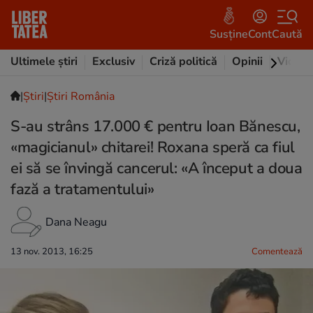
Susține
Cont
Caută
Ultimele știri
Exclusiv
Criză politică
Opinii
Video
|
Ştiri
|
Știri România
S-au strâns 17.000 € pentru Ioan Bănescu,
«magicianul» chitarei! Roxana speră ca fiul
ei să se învingă cancerul: «A început a doua
fază a tratamentului»
Dana Neagu
13 nov. 2013, 16:25
Comentează