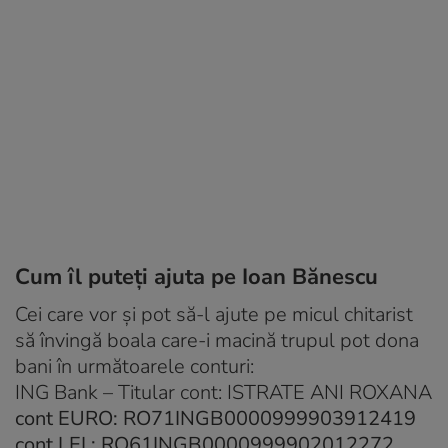
Cum îl puteţi ajuta pe Ioan Bănescu
Cei care vor şi pot să-l ajute pe micul chitarist
să învingă boala care-i macină trupul pot dona
bani în următoarele conturi:
ING Bank – Titular cont: ISTRATE ANI ROXANA
cont EURO: RO71INGB0000999903912419
cont LEI : RO61INGB0000999902012272