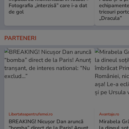
Fotografia „interzisă” care i-a dat
echipamente 
de gol
tricouri porto
„Dracula”
PARTENERI
Libertateapentrufemei.ro
Avantaje.ro
BREAKING! Nicușor Dan aruncă
Mirabela Grăd
“bomba” direct de la Paris! Anunț
la dineul so