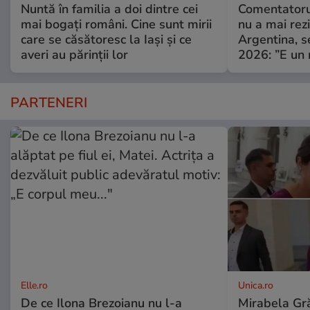
Nuntă în familia a doi dintre cei
Comentatoru
mai bogați români. Cine sunt mirii
nu a mai rez
care se căsătoresc la Iași și ce
Argentina, s
averi au părinții lor
2026: ”E un 
PARTENERI
Elle.ro
Unica.ro
De ce Ilona Brezoianu nu l-a
Mirabela Gră