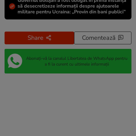
Guvernul Bolojan a fost obligat în primă instanță
să desecretizeze informații despre ajutoarele
militare pentru Ucraina: „Provin din bani publici”
Share
Comentează
Abonați-vă la canalul Libertatea de WhatsApp pentru
a fi la curent cu ultimele informații