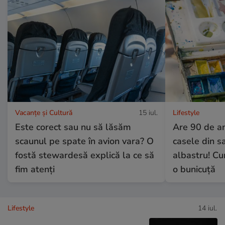
Vacanțe și Cultură
15 iul.
Lifestyle
Este corect sau nu să lăsăm
Are 90 de an
scaunul pe spate în avion vara? O
casele din sa
fostă stewardesă explică la ce să
albastru! Cu
fim atenți
o bunicuță
Lifestyle
14 iul.