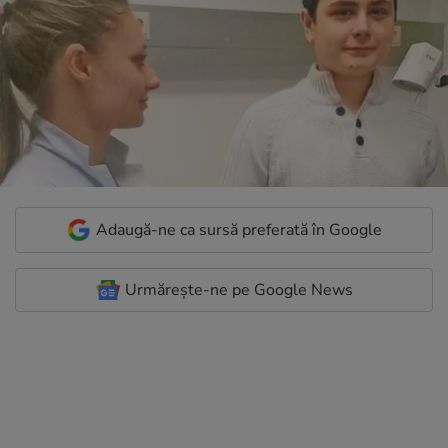
Adaugă-ne ca sursă preferată în Google
Urmărește-ne pe Google News