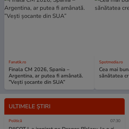
Fanatik.ro
Spotmedia.ro
Finala CM 2026, Spania –
Cea mai bun
Argentina, ar putea fi amânată.
sănătatea cr
”Vești șocante din SUA”
ULTIMELE ȘTIRI
Politică
07:30
DIICOT l-a ironizat pe Dragoș Pîslaru, la o zi