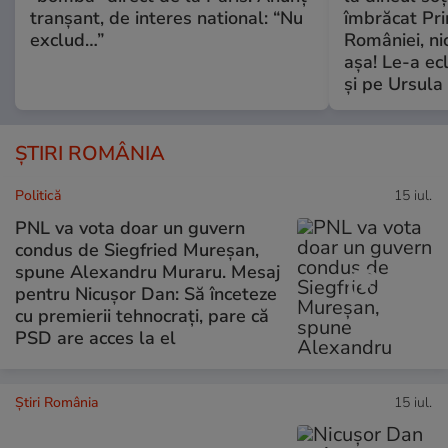
tranșant, de interes national: “Nu
îmbrăcat Pr
exclud…”
României, ni
așa! Le-a ec
și pe Ursula
ȘTIRI ROMÂNIA
Politică
15 iul.
PNL va vota doar un guvern
condus de Siegfried Mureșan,
spune Alexandru Muraru. Mesaj
pentru Nicușor Dan: Să înceteze
cu premierii tehnocrați, pare că
PSD are acces la el
Știri România
15 iul.