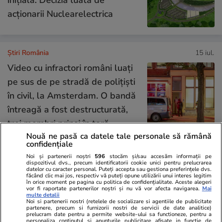
acționarii Nuclearelectrica
Știri România
15 iul.
Video cu infractori români luați
pe sus de pe stradă de polițiști
în civil, la Amsterdam. O bandă
întreagă a fost destructurată,
trei membri prinși în țară
Nouă ne pasă ca datele tale personale să rămână
confidențiale
Știri România
15 iul.
Noi și partenerii noștri
596
stocăm și/sau accesăm informații pe
dispozitivul dvs., precum identificatorii cookie unici pentru prelucrarea
Cum este să studiezi în Franța
datelor cu caracter personal. Puteți accepta sau gestiona preferințele dvs.
Exclusiv
făcând clic mai jos, respectiv vă puteți opune utilizării unui interes legitim
în orice moment pe pagina cu politica de confidențialitate. Aceste alegeri
și în Țările de Jos. Patru tineri
vor fi raportate partenerilor noștri și nu vă vor afecta navigarea.
Mai
multe detalii
români au povestit despre
Noi si partenerii nostri (retelele de socializare si agentiile de publicitate
partenere, precum si furnizorii nostri de servicii de date analitice)
costuri, facultate și dorul de
prelucram date pentru a permite website-ului sa functioneze, pentru a
personaliza continutul si anunturile publicitare afisate in functie de