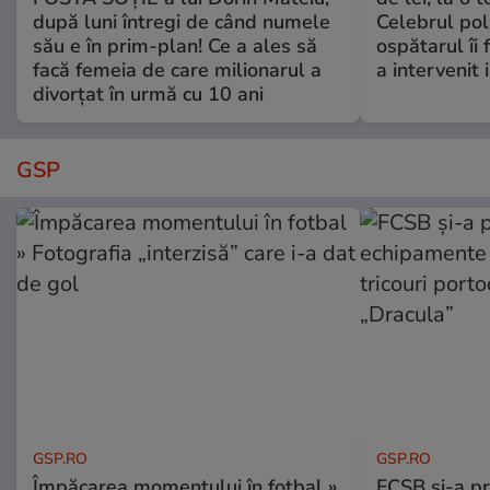
după luni întregi de când numele
Celebrul poli
său e în prim-plan! Ce a ales să
ospătarul îi 
facă femeia de care milionarul a
a intervenit
divorțat în urmă cu 10 ani
GSP
GSP.RO
GSP.RO
Împăcarea momentului în fotbal »
FCSB și-a pr