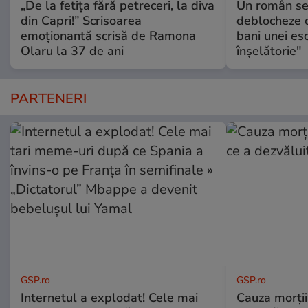
„De la fetița fără petreceri, la diva
Un român se
din Capri!” Scrisoarea
deblocheze c
emoționantă scrisă de Ramona
bani unei esc
Olaru la 37 de ani
înşelătorie"
PARTENERI
GSP.ro
GSP.ro
Internetul a explodat! Cele mai
Cauza morții