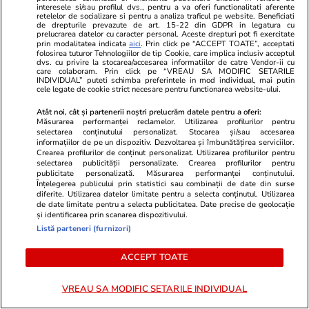
casă
interesele si/sau profilul dvs., pentru a va oferi functionalitati aferente
retelelor de socializare si pentru a analiza traficul pe website. Beneficiati
de drepturile prevazute de art. 15-22 din GDPR in legatura cu
prelucrarea datelor cu caracter personal. Aceste drepturi pot fi exercitate
prin modalitatea indicata
aici
. Prin click pe “ACCEPT TOATE”, acceptati
Știri România
15 iul.
folosirea tuturor Tehnologiilor de tip Cookie, care implica inclusiv acceptul
dvs. cu privire la stocarea/accesarea informatiilor de catre Vendor-ii cu
Șoferul moldovean de TIR care
care colaboram. Prin click pe “VREAU SA MODIFIC SETARILE
INDIVIDUAL” puteti schimba preferintele in mod individual, mai putin
a încercat să intre în România cu
cele legate de cookie strict necesare pentru functionarea website-ului.
rachete antitanc și aruncătoare
Atât noi, cât și partenerii noștri prelucrăm datele pentru a oferi:
Măsurarea performanței reclamelor. Utilizarea profilurilor pentru
de grenade va fi judecat:
selectarea conținutului personalizat. Stocarea și/sau accesarea
informațiilor de pe un dispozitiv. Dezvoltarea și îmbunătățirea serviciilor.
susține că nu știa ce transportă
Crearea profilurilor de conținut personalizat. Utilizarea profilurilor pentru
selectarea publicității personalizate. Crearea profilurilor pentru
publicitate personalizată. Măsurarea performanței conținutului.
Înțelegerea publicului prin statistici sau combinații de date din surse
Opinii
15 iul.
diferite. Utilizarea datelor limitate pentru a selecta conținutul. Utilizarea
de date limitate pentru a selecta publicitatea. Date precise de geolocație
și identificarea prin scanarea dispozitivului.
Listă parteneri (furnizori)
Studiile universitare de științe
politice între prea multă teorie
ACCEPT TOATE
și prea puțină practică
VREAU SA MODIFIC SETARILE INDIVIDUAL