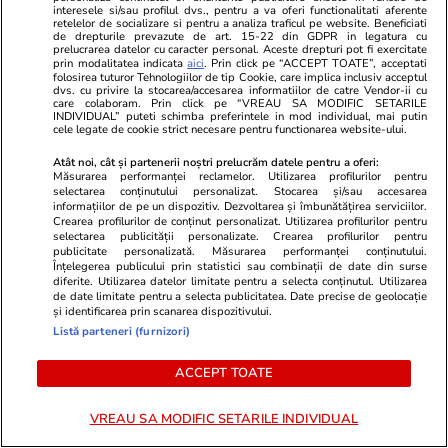
Știri România
23 iul.
interesele si/sau profilul dvs., pentru a va oferi functionalitati aferente
retelelor de socializare si pentru a analiza traficul pe website. Beneficiati
Ilie Bolojan, despre criza
de drepturile prevazute de art. 15-22 din GDPR in legatura cu
prelucrarea datelor cu caracter personal. Aceste drepturi pot fi exercitate
posturilor din sănătate:
prin modalitatea indicata
aici
. Prin click pe “ACCEPT TOATE”, acceptati
„Spitalele cu cheltuieli de
folosirea tuturor Tehnologiilor de tip Cookie, care implica inclusiv acceptul
dvs. cu privire la stocarea/accesarea informatiilor de catre Vendor-ii cu
personal peste media națională
care colaboram. Prin click pe “VREAU SA MODIFIC SETARILE
INDIVIDUAL” puteti schimba preferintele in mod individual, mai putin
trebuie depunctate când cer
cele legate de cookie strict necesare pentru functionarea website-ului.
creșteri de personal”. A
prezentat un grafic
Atât noi, cât și partenerii noștri prelucrăm datele pentru a oferi:
Măsurarea performanței reclamelor. Utilizarea profilurilor pentru
selectarea conținutului personalizat. Stocarea și/sau accesarea
informațiilor de pe un dispozitiv. Dezvoltarea și îmbunătățirea serviciilor.
Politică
23 iul.
Crearea profilurilor de conținut personalizat. Utilizarea profilurilor pentru
selectarea publicității personalizate. Crearea profilurilor pentru
publicitate personalizată. Măsurarea performanței conținutului.
Răspunsul premierului Ilie
Înțelegerea publicului prin statistici sau combinații de date din surse
diferite. Utilizarea datelor limitate pentru a selecta conținutul. Utilizarea
Bolojan, întrebat dacă este
de date limitate pentru a selecta publicitatea. Date precise de geolocație
pregătit să asigure interimatul
și identificarea prin scanarea dispozitivului.
la Guvern până la finalul anului
Listă parteneri (furnizori)
și de ce nu pleacă
ACCEPT TOATE
VREAU SA MODIFIC SETARILE INDIVIDUAL
PARTENERI