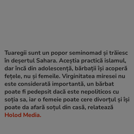
Tuaregii sunt un popor seminomad și trăiesc
în deșertul Sahara. Aceștia practică islamul,
dar încă din adolescență, bărbații își acoperă
fețele, nu și femeile. Virginitatea miresei nu
este considerată importantă, un bărbat
poate fi pedepsit dacă este nepoliticos cu
soția sa, iar o femeie poate cere divorțul și își
poate da afară soțul din casă, relatează
Holod Media.