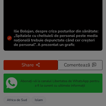
Ilie Bolojan, despre criza posturilor din sănătate:
„Spitalele cu cheltuieli de personal peste media
națională trebuie depunctate când cer creșteri
de personal”. A prezentat un grafic
Share
Comentează
Abonați-vă la canalul Libertatea de WhatsApp pentru
a fi la curent cu ultimele informații
Africa de Sud
Islam