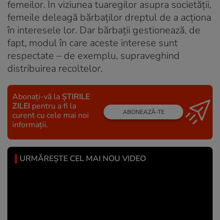
femeilor. În viziunea tuaregilor asupra societății,
femeile deleagă bărbaților dreptul de a acționa
în interesele lor. Dar bărbații gestionează
,
de
fapt, modul în care aceste interese sunt
respectate – de exemplu, supraveghind
distribuirea recoltelor.
Abonați-vă la
ȘTIRILE
ZILEI
pentru a fi la
ABONEAZĂ-TE
curent cu cele mai noi
informații.
URMĂREȘTE CEL MAI NOU VIDEO