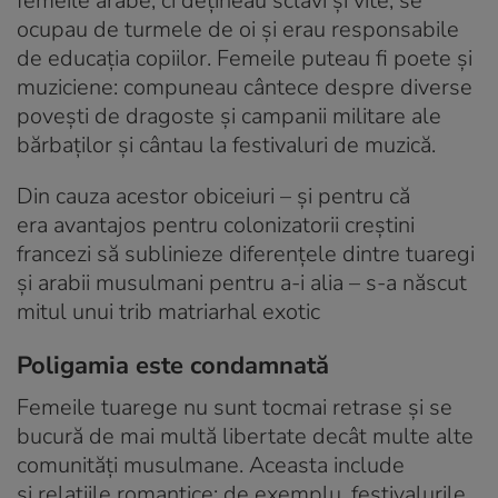
femeile arabe, ci dețineau sclavi și vite, se
ocupau de turmele de oi și erau responsabile
de educația copiilor. Femeile puteau fi poete și
muziciene: compuneau cântece despre diverse
povești de dragoste și campanii militare ale
bărbaților și cântau la festivaluri de muzică.
Din cauza acestor obiceiuri – și pentru că
era avantajos pentru colonizatorii creștini
francezi să sublinieze diferențele dintre tuaregi
și arabii musulmani pentru a-i alia – s-a născut
mitul unui trib matriarhal exotic
Poligamia este condamnată
Femeile tuarege nu sunt tocmai retrase și se
bucură de mai multă libertate decât multe alte
comunități musulmane. Aceasta include
și relațiile romantice: de exemplu, festivalurile