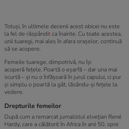
Totuși, în ultimele decenii acest obicei nu este
la fel de răspândi
t
ca înainte. Cu toate acestea,
unii tuaregi, mai ales în afara orașelor, continuă
să se acopere.
Femeile tuarege, dimpotrivă, nu își
acoperă fețele. Poartă o eșarfă – dar una mai
scurtă – și nu o înfășoară în jurul capului, ci pur
și simplu o poartă la gât, lăsându-și fețele la
vedere.
Drepturile femeilor
După cum a remarcat jurnalistul elvețian René
Hardy, care a călătorit în Africa în anii 50, spre