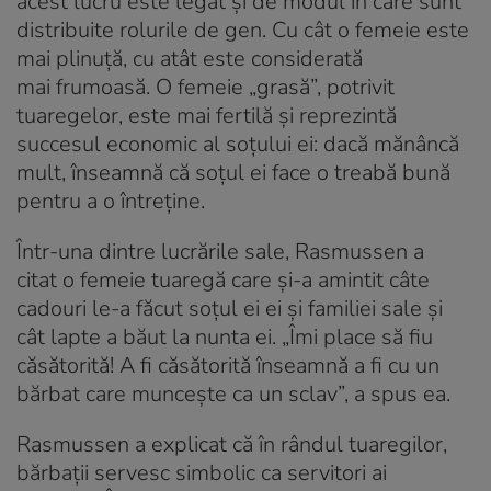
acest lucru este legat și de modul în care sunt
distribuite rolurile de gen. Cu cât o femeie este
mai plinuță, cu atât este considerată
mai frumoasă. O femeie „grasă”, potrivit
tuaregelor, este mai fertilă și reprezintă
succesul economic al soțului ei: dacă mănâncă
mult, înseamnă că soțul ei face o treabă bună
pentru a o întreține.
Într-una dintre lucrările sale, Rasmussen a
citat o femeie tuaregă care și-a amintit câte
cadouri le-a făcut soțul ei ei și familiei sale și
cât lapte a băut la nunta ei. „Îmi place să fiu
căsătorită! A fi căsătorită înseamnă a fi cu un
bărbat care muncește ca un sclav”, a spus ea.
Rasmussen a explicat că în rândul tuaregilor,
bărbații servesc simbolic ca servitori ai