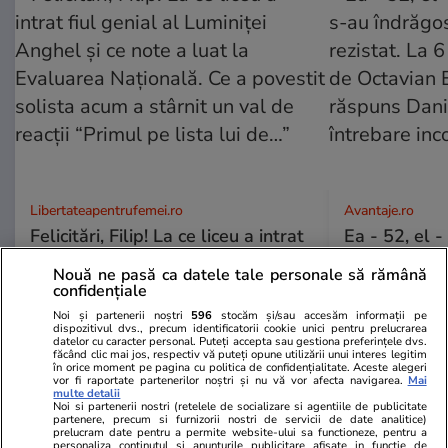
Libertateapentrufemei.ro
Avantaje.ro
Felicitări, Filip! La ce liceu a intrat
Ea - 52, el 
fiul genial al Luminiței Anghel și
s-au îndrăgos
Nouă ne pasă ca datele tale personale să rămână
ce note a luat la Evaluarea
rezistat. La 
confidențiale
Națională. Ce a povestit solista
despărțirea 
Noi și partenerii noștri
596
stocăm și/sau accesăm informații pe
acum a stârnit un val de reacții
cum a răspu
dispozitivul dvs., precum identificatorii cookie unici pentru prelucrarea
datelor cu caracter personal. Puteți accepta sau gestiona preferințele dvs.
“Primul pe lista lui de…”
întrebare i
făcând clic mai jos, respectiv vă puteți opune utilizării unui interes legitim
în orice moment pe pagina cu politica de confidențialitate. Aceste alegeri
vor fi raportate partenerilor noștri și nu vă vor afecta navigarea.
Mai
multe detalii
Noi si partenerii nostri (retelele de socializare si agentiile de publicitate
ȘTIRI ROMÂNIA
partenere, precum si furnizorii nostri de servicii de date analitice)
prelucram date pentru a permite website-ului sa functioneze, pentru a
personaliza continutul si anunturile publicitare afisate in functie de