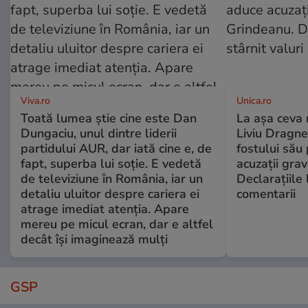
Viva.ro
Unica.ro
Toată lumea știe cine este Dan
La așa ceva 
Dungaciu, unul dintre liderii
Liviu Dragne
partidului AUR, dar iată cine e, de
fostului său 
fapt, superba lui soție. E vedetă
acuzații grav
de televiziune în România, iar un
Declarațiile 
detaliu uluitor despre cariera ei
comentarii
atrage imediat atenția. Apare
mereu pe micul ecran, dar e altfel
decât își imaginează mulți
GSP