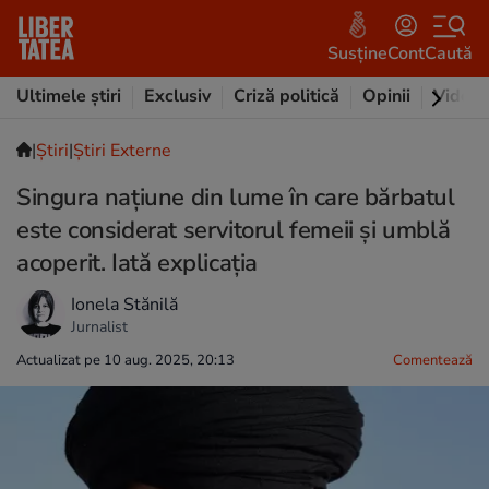
Susține
Cont
Caută
Ultimele știri
Exclusiv
Criză politică
Opinii
Video
|
Ştiri
|
Știri Externe
Singura națiune din lume în care bărbatul
este considerat servitorul femeii și umblă
acoperit. Iată explicația
Ionela Stănilă
Jurnalist
Actualizat pe 10 aug. 2025, 20:13
Comentează