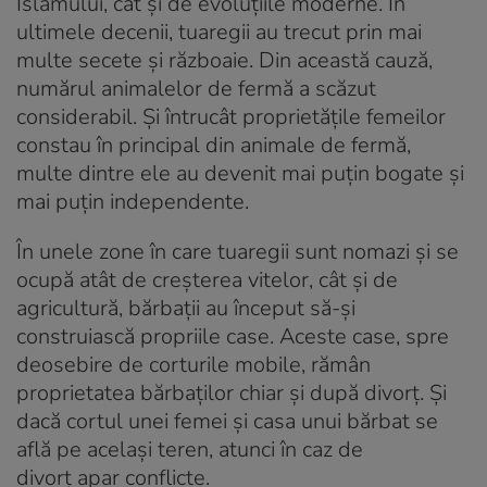
Islamului, cât și de evoluțiile moderne. În
ultimele decenii, tuaregii au trecut prin mai
multe secete și războaie. Din această cauză,
numărul animalelor de fermă a scăzut
considerabil. Și întrucât proprietățile femeilor
constau în principal din animale de fermă,
multe dintre ele au devenit mai puțin bogate și
mai puțin independente.
În unele zone în care tuaregii sunt nomazi și se
ocupă atât de creșterea vitelor, cât și de
agricultură, bărbații au început să-și
construiască propriile case. Aceste case, spre
deosebire de corturile mobile, rămân
proprietatea bărbaților chiar și după divorț. Și
dacă cortul unei femei și casa unui bărbat se
află pe același teren, atunci în caz de
divorț apar conflicte.