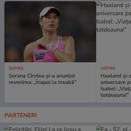
GSP.RO
GSP.RO
Sorana Cîrstea și-a anunțat
Haaland și-a
revenirea: „Înapoi la treabă”
aniversare pe
Isabel: „Via
totdeauna!”
PARTENERI