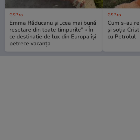
GSP.ro
GSP.ro
Emma Răducanu și „cea mai bună
Cum s-au re
resetare din toate timpurile” » În
și soția Cris
ce destinație de lux din Europa își
cu Petrolul
petrece vacanța