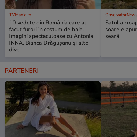
TVMania.ro
ObservatorNews
10 vedete din România care au
Satul aproa
făcut furori în costum de baie.
soarele apun
Imagini spectaculoase cu Antonia,
seară
INNA, Bianca Drăgușanu și alte
dive
PARTENERI