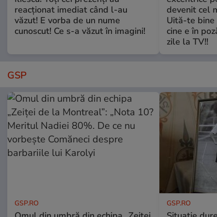
reacționat imediat când l-au
devenit cel 
văzut! E vorba de un nume
Uită-te bine 
cunoscut! Ce s-a văzut în imagini!
cine e în poz
zile la TV!!
GSP
GSP.RO
GSP.RO
Omul din umbră din echipa „Zeiței
Situație dur