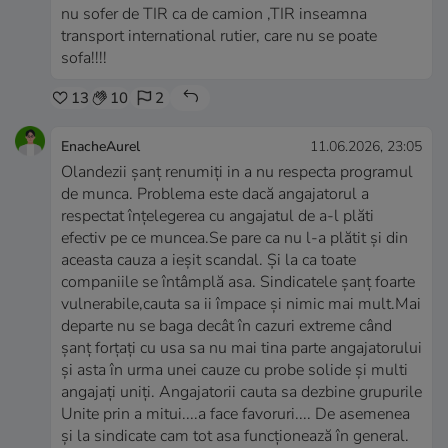
nu sofer de TIR ca de camion ,TIR inseamna
transport international rutier, care nu se poate
sofa!!!!
13
10
2
EnacheAurel
11.06.2026, 23:05
Olandezii șanț renumiți in a nu respecta programul
de munca. Problema este dacă angajatorul a
respectat înțelegerea cu angajatul de a-l plăti
efectiv pe ce muncea.Se pare ca nu l-a plătit și din
aceasta cauza a ieșit scandal. Și la ca toate
companiile se întâmplă asa. Sindicatele șanț foarte
vulnerabile,cauta sa ii împace și nimic mai mult.Mai
departe nu se baga decât în cazuri extreme când
șanț forțați cu usa sa nu mai tina parte angajatorului
și asta în urma unei cauze cu probe solide și multi
angajați uniți. Angajatorii cauta sa dezbine grupurile
Unite prin a mitui....a face favoruri.... De asemenea
și la sindicate cam tot asa funcționează în general.