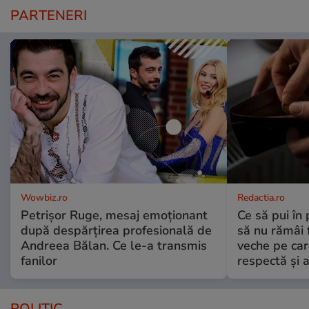
PARTENERI
Wowbiz.ro
Redactia.ro
Petrișor Ruge, mesaj emoționant
Ce să pui în 
după despărțirea profesională de
să nu rămâi f
Andreea Bălan. Ce le-a transmis
veche pe car
fanilor
respectă și a
POLITIC