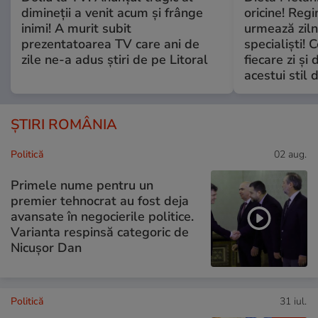
dimineții a venit acum și frânge
oricine! Regi
inimi! A murit subit
urmează zilni
prezentatoarea TV care ani de
specialiști! 
zile ne-a adus știri de pe Litoral
fiecare zi și 
acestui stil 
ȘTIRI ROMÂNIA
Politică
02 aug.
Primele nume pentru un
premier tehnocrat au fost deja
avansate în negocierile politice.
Varianta respinsă categoric de
Nicușor Dan
Politică
31 iul.