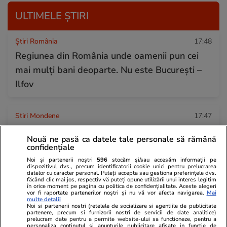
ULTIMELE ȘTIRI
Știri România
17:48
Regiunea din România unde oamenii pun cei
mai mulți bani deoparte. Nu este București –
Ilfov
Stiri Mondene
17:47
Vedeta din România care s-a luptat cu
Nouă ne pasă ca datele tale personale să rămână
depresia: „M-am trezit într-o dimineață și am
confidențiale
tras draperiile”
Noi și partenerii noștri
596
stocăm și/sau accesăm informații pe
dispozitivul dvs., precum identificatorii cookie unici pentru prelucrarea
datelor cu caracter personal. Puteți accepta sau gestiona preferințele dvs.
făcând clic mai jos, respectiv vă puteți opune utilizării unui interes legitim
în orice moment pe pagina cu politica de confidențialitate. Aceste alegeri
Vacanțe și Cultură
17:19
vor fi raportate partenerilor noștri și nu vă vor afecta navigarea.
Mai
multe detalii
Satul din Spania unde se va lăsa întunericul de
Noi si partenerii nostri (retelele de socializare si agentiile de publicitate
partenere, precum si furnizorii nostri de servicii de date analitice)
două ori într-o singură noapte. Fenomenul rar
prelucram date pentru a permite website-ului sa functioneze, pentru a
personaliza continutul si anunturile publicitare afisate in functie de