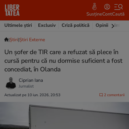
Susține
Cont
Caută
Ultimele știri
Exclusiv
Criză politică
Opinii
Intervi
|
Ştiri
|
Știri Externe
Un șofer de TIR care a refuzat să plece în
cursă pentru că nu dormise suficient a fost
concediat, în Olanda
Ciprian Iana
Jurnalist
Actualizat pe 10 iun. 2026, 20:53
2 comentarii