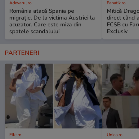
Adevarul.ro
Fanatik.ro
România atacă Spania pe
Mitică Drago
migrație. De la victima Austriei la
direct când a
acuzator. Care este miza din
FCSB cu Faru
spatele scandalului
Exclusiv
PARTENERI
Elle.ro
Unica.ro