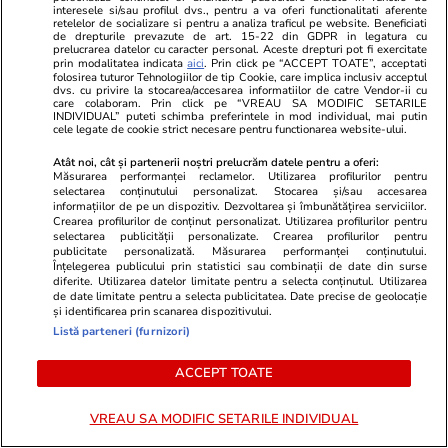
care atrage turiști
interesele si/sau profilul dvs., pentru a va oferi functionalitati aferente
retelelor de socializare si pentru a analiza traficul pe website. Beneficiati
de drepturile prevazute de art. 15-22 din GDPR in legatura cu
prelucrarea datelor cu caracter personal. Aceste drepturi pot fi exercitate
prin modalitatea indicata
aici
. Prin click pe “ACCEPT TOATE”, acceptati
Infrastructura
17:15
folosirea tuturor Tehnologiilor de tip Cookie, care implica inclusiv acceptul
dvs. cu privire la stocarea/accesarea informatiilor de catre Vendor-ii cu
Centura Bușteni – Azuga, de 844 milioane de
care colaboram. Prin click pe “VREAU SA MODIFIC SETARILE
INDIVIDUAL” puteti schimba preferintele in mod individual, mai putin
lei, avansează, în ciuda birocrației: Nu există
cele legate de cookie strict necesare pentru functionarea website-ului.
autorizații pentru tot traseul
Atât noi, cât și partenerii noștri prelucrăm datele pentru a oferi:
Măsurarea performanței reclamelor. Utilizarea profilurilor pentru
selectarea conținutului personalizat. Stocarea și/sau accesarea
informațiilor de pe un dispozitiv. Dezvoltarea și îmbunătățirea serviciilor.
Citește mai multe
Crearea profilurilor de conținut personalizat. Utilizarea profilurilor pentru
selectarea publicității personalizate. Crearea profilurilor pentru
publicitate personalizată. Măsurarea performanței conținutului.
Înțelegerea publicului prin statistici sau combinații de date din surse
diferite. Utilizarea datelor limitate pentru a selecta conținutul. Utilizarea
TRENDING
de date limitate pentru a selecta publicitatea. Date precise de geolocație
și identificarea prin scanarea dispozitivului.
Listă parteneri (furnizori)
Știri România
11:56
Cadastrul investește 5.000.000 de euro
ACCEPT TOATE
pentru protecție anti-hacker, după ce atacul
cibernetic a paralizat totul
VREAU SA MODIFIC SETARILE INDIVIDUAL