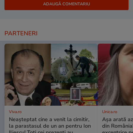
PARTENERI
Viva.ro
Unica.ro
Neașteptat cine a venit la cimitir,
Așa arată az
la parastasul de un an pentru Ion
din România!
Iliescu! Toți cei prezenți au
excentrice pe