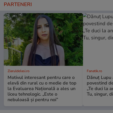
PARTENERI
ZiaruldeIasi.ro
Fanatik.ro
Motivul interesant pentru care o
Dănuț Lupu a
elevă din rural cu o medie de top
povestind d
la Evaluarea Națională a ales un
„Te duci la 
liceu tehnologic. „Este o
Tu, singur, d
nebuloasă și pentru noi”