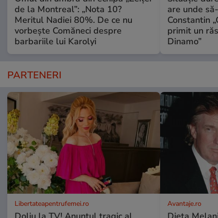
de la Montreal”: „Nota 10?
are unde să-
Meritul Nadiei 80%. De ce nu
Constantin 
vorbește Comăneci despre
primit un ră
barbariile lui Karolyi
Dinamo”
PARTENERI
Libertateapentrufemei.ro
Avantaje.ro
Doliu la TV! Anunțul tragic al
Dieta Melan