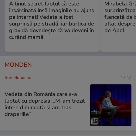
A ținut secret faptul că este
Mirabela Gră
însărcinată însă imaginile au ajuns
surprinzătoar
pe internet! Vedeta a fost
flancată de 
surprinsă pe stradă, iar burtica de
aflat despre
gravidă dovedește că va deveni în
de Apel
curând mamă
MONDEN
Stiri Mondene
17:47
Vedeta din România care s-a
luptat cu depresia: „M-am trezit
într-o dimineață și am tras
draperiile”