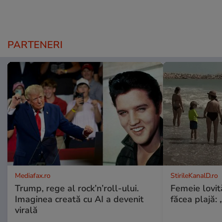
PARTENERI
Mediafax.ro
StirileKanalD.ro
Trump, rege al rock’n’roll-ului.
Femeie lovit
Imaginea creată cu AI a devenit
făcea plajă: „
virală