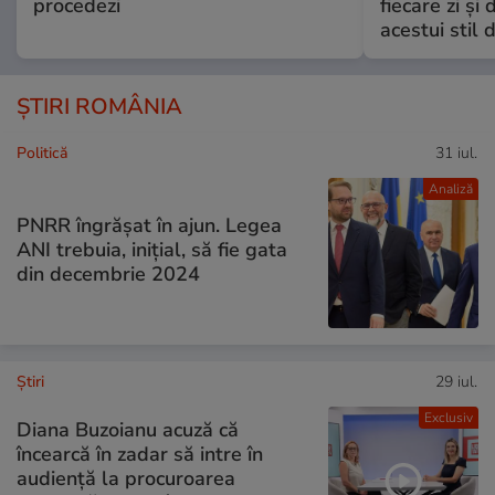
procedezi
fiecare zi și 
acestui stil 
ȘTIRI ROMÂNIA
Politică
31 iul.
Analiză
PNRR îngrășat în ajun. Legea
ANI trebuia, inițial, să fie gata
din decembrie 2024
Ştiri
29 iul.
Exclusiv
Diana Buzoianu acuză că
încearcă în zadar să intre în
audiență la procuroarea