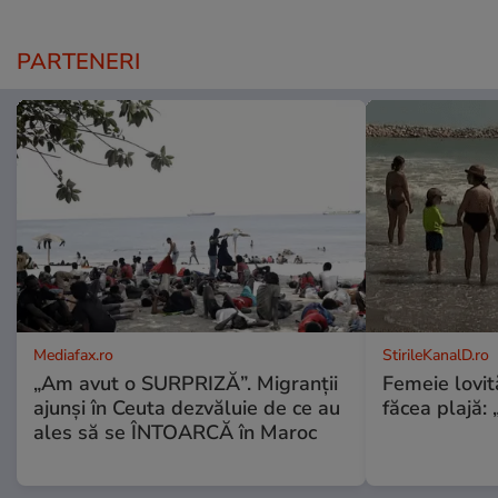
PARTENERI
Mediafax.ro
StirileKanalD.ro
„Am avut o SURPRIZĂ”. Migranții
Femeie lovit
ajunși în Ceuta dezvăluie de ce au
făcea plajă: „
ales să se ÎNTOARCĂ în Maroc