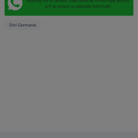
Abonați-vă la canalul Libertatea de WhatsApp pentru
a fi la curent cu ultimele informații
Stiri Germania