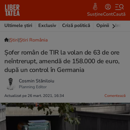
Susține
Cont
Caută
Ultimele știri
Exclusiv
Criză politică
Opinii
Intervi
|
Ştiri
|
Știri România
Șofer român de TIR la volan de 63 de ore
neîntrerupt, amendă de 158.000 de euro,
după un control în Germania
Cosmin Stăniloiu
Planning Editor
Actualizat pe 26 mart. 2021, 16:34
Comentează