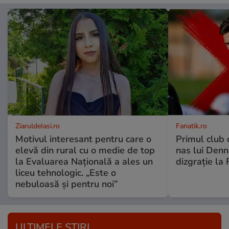
ZiaruldeIasi.ro
Fanatik.ro
Motivul interesant pentru care o
Primul club c
elevă din rural cu o medie de top
nas lui Denni
la Evaluarea Națională a ales un
dizgrație la 
liceu tehnologic. „Este o
nebuloasă și pentru noi”
ULTIMELE ȘTIRI