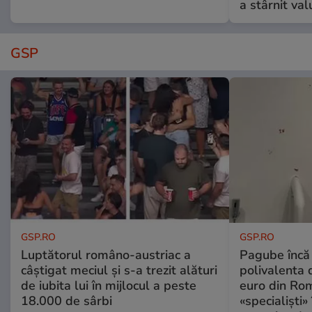
a stârnit valu
GSP
GSP.RO
GSP.RO
Luptătorul româno-austriac a
Pagube încă 
câștigat meciul și s-a trezit alături
polivalenta 
de iubita lui în mijlocul a peste
euro din Rom
18.000 de sârbi
«specialiști»