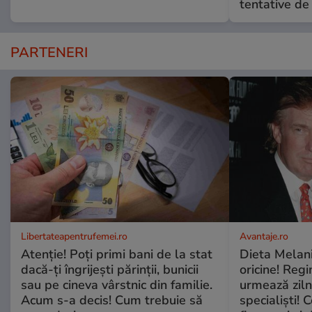
tentative de 
PARTENERI
Libertateapentrufemei.ro
Avantaje.ro
Atenție! Poți primi bani de la stat
Dieta Melan
dacă-ți îngrijești părinții, bunicii
oricine! Regi
sau pe cineva vârstnic din familie.
urmează zilni
Acum s-a decis! Cum trebuie să
specialiști! 