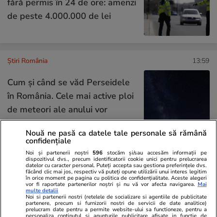
fără permis în 24 de ore: amenzi
de peste 4.000.000 de lei
Știri România
13:59
Cum și când se văd Perseidele
în România. Cele mai active ploi
de meteori ale anului vor
lumina cerul
Nouă ne pasă ca datele tale personale să rămână
confidențiale
Noi și partenerii noștri
596
stocăm și/sau accesăm informații pe
dispozitivul dvs., precum identificatorii cookie unici pentru prelucrarea
Știri România
13:45
datelor cu caracter personal. Puteți accepta sau gestiona preferințele dvs.
făcând clic mai jos, respectiv vă puteți opune utilizării unui interes legitim
Armata, intervenție extremă pe
în orice moment pe pagina cu politica de confidențialitate. Aceste alegeri
vor fi raportate partenerilor noștri și nu vă vor afecta navigarea.
Mai
Dunăre: militarii detonează
multe detalii
Noi si partenerii nostri (retelele de socializare si agentiile de publicitate
stânca Pârjoaia cu trei explozii
partenere, precum si furnizorii nostri de servicii de date analitice)
prelucram date pentru a permite website-ului sa functioneze, pentru a
controlate pentru a putea devia
personaliza continutul si anunturile publicitare afisate in functie de