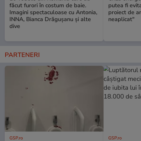
făcut furori în costum de baie.
putea fi evit
Imagini spectaculoase cu Antonia,
proiect de an
INNA, Bianca Drăgușanu și alte
neaplicat"
dive
PARTENERI
GSP.ro
GSP.ro