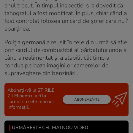
anul trecut. În timpul inspecției s-a dovedit că
tahograful a fost modificat. În plus, chiar când a
fost controlat folosea un card de șofer care nu îi
aparținea.
Poliția germană a reușit în cele din urmă să afle
prin cardul de combustibil al bărbatului unde și
când a realimentat și a stabilit cât timp a
condus pe baza imaginilor camerelor de
supraveghere din benzinării.
Abonați-vă la
ȘTIRILE
ZILEI
pentru a fi la
ABONEAZĂ-TE
curent cu cele mai noi
informații.
URMĂREȘTE CEL MAI NOU VIDEO