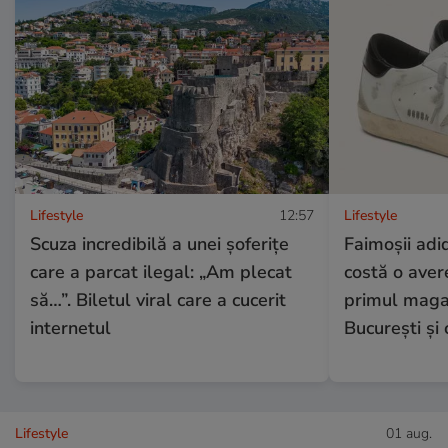
Lifestyle
12:57
Lifestyle
Scuza incredibilă a unei șoferițe
Faimoșii adi
care a parcat ilegal: „Am plecat
costă o aver
să…”. Biletul viral care a cucerit
primul magaz
internetul
București și 
Lifestyle
01 aug.