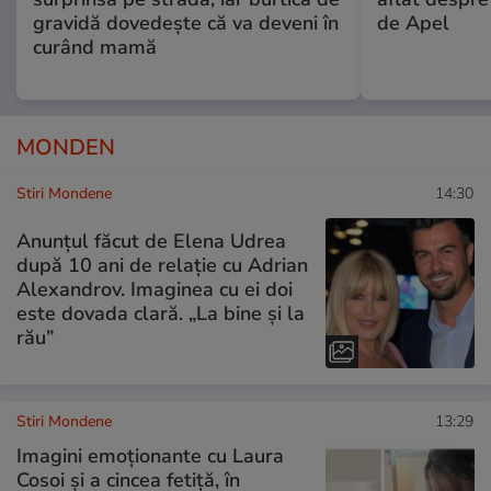
gravidă dovedește că va deveni în
de Apel
curând mamă
MONDEN
Stiri Mondene
14:30
Anunțul făcut de Elena Udrea
după 10 ani de relație cu Adrian
Alexandrov. Imaginea cu ei doi
este dovada clară. „La bine și la
rău”
Stiri Mondene
13:29
Imagini emoționante cu Laura
Cosoi și a cincea fetiță, în