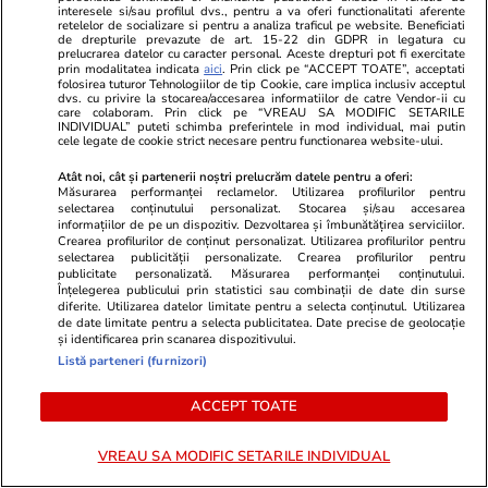
interesele si/sau profilul dvs., pentru a va oferi functionalitati aferente
cursul apei spre Cernavodă
retelelor de socializare si pentru a analiza traficul pe website. Beneficiati
de drepturile prevazute de art. 15-22 din GDPR in legatura cu
prelucrarea datelor cu caracter personal. Aceste drepturi pot fi exercitate
prin modalitatea indicata
aici
. Prin click pe “ACCEPT TOATE”, acceptati
folosirea tuturor Tehnologiilor de tip Cookie, care implica inclusiv acceptul
Știri România
13:35
dvs. cu privire la stocarea/accesarea informatiilor de catre Vendor-ii cu
care colaboram. Prin click pe “VREAU SA MODIFIC SETARILE
INDIVIDUAL” puteti schimba preferintele in mod individual, mai putin
cele legate de cookie strict necesare pentru functionarea website-ului.
„Îți vor fi furați banii din cont”.
Noua țeapă cu amenda de
Atât noi, cât și partenerii noștri prelucrăm datele pentru a oferi:
Măsurarea performanței reclamelor. Utilizarea profilurilor pentru
parcare, explicată de Poliția
selectarea conținutului personalizat. Stocarea și/sau accesarea
informațiilor de pe un dispozitiv. Dezvoltarea și îmbunătățirea serviciilor.
Română
Crearea profilurilor de conținut personalizat. Utilizarea profilurilor pentru
selectarea publicității personalizate. Crearea profilurilor pentru
publicitate personalizată. Măsurarea performanței conținutului.
Înțelegerea publicului prin statistici sau combinații de date din surse
diferite. Utilizarea datelor limitate pentru a selecta conținutul. Utilizarea
de date limitate pentru a selecta publicitatea. Date precise de geolocație
Opinii
01 aug.
și identificarea prin scanarea dispozitivului.
Listă parteneri (furnizori)
Dizident conservator sau
ACCEPT TOATE
trădător?
VREAU SA MODIFIC SETARILE INDIVIDUAL