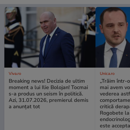
Viva.ro
Unica.ro
Breaking news! Decizia de ultim
„Trăim într-
moment a lui Ilie Bolojan! Tocmai
mai avem vo
s-a produs un seism în politică.
vederea astf
Azi, 31.07.2026, premierul demis
comportamen
a anunțat tot
critică derap
Rogobete la
endocrinolog
este accepta