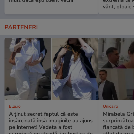
mult dacă ești client vechi
extremă la K
vânt, ploaie
PARTENERI
Elle.ro
Unica.ro
A ținut secret faptul că este
Mirabela Gră
însărcinată însă imaginile au ajuns
surprinzătoar
pe internet! Vedeta a fost
flancată de 
surprinsă pe stradă, iar burtica de
aflat despre