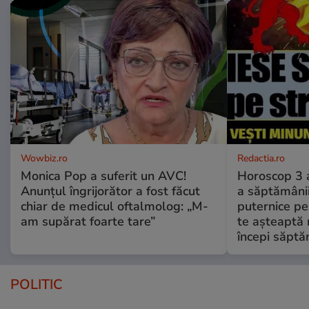
Wowbiz.ro
Redactia.ro
Monica Pop a suferit un AVC!
Horoscop 3 
Anunțul îngrijorător a fost făcut
a săptămânii
chiar de medicul oftalmolog: „M-
puternice pe
am supărat foarte tare”
te așteaptă 
începi săptă
POLITIC