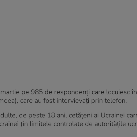
 6 martie pe 985 de respondenți care locuiesc în
meea), care au fost intervievați prin telefon.
ulte, de peste 18 ani, cetățeni ai Ucrainei care
rainei (în limitele controlate de autoritățile uc