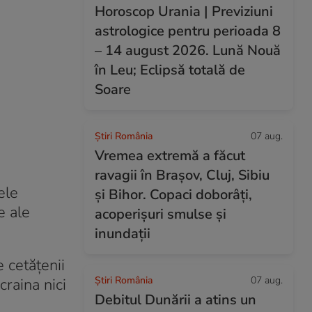
Horoscop Urania | Previziuni
astrologice pentru perioada 8
– 14 august 2026. Lună Nouă
în Leu; Eclipsă totală de
Soare
Știri România
07 aug.
Vremea extremă a făcut
ravagii în Brașov, Cluj, Sibiu
ele
și Bihor. Copaci doborâți,
e ale
acoperișuri smulse și
inundații
 cetățenii
Știri România
07 aug.
raina nici
Debitul Dunării a atins un