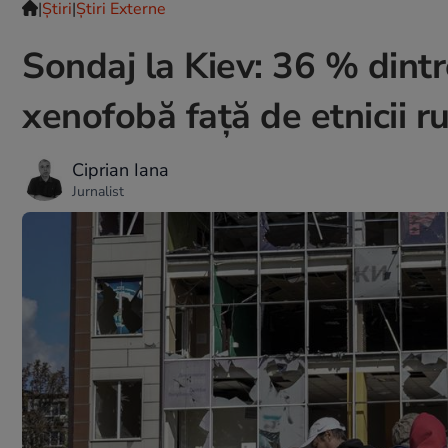
|
Ştiri
|
Știri Externe
Sondaj la Kiev: 36 % dintr
xenofobă față de etnicii r
Ciprian Iana
Jurnalist