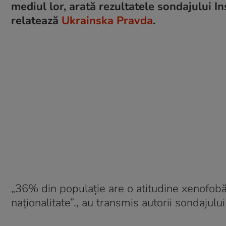
mediul lor, arată rezultatele sondajului In
relatează
Ukrainska Pravda
.
„36% din populație are o atitudine xenofobă 
naționalitate”., au transmis autorii sondajulu