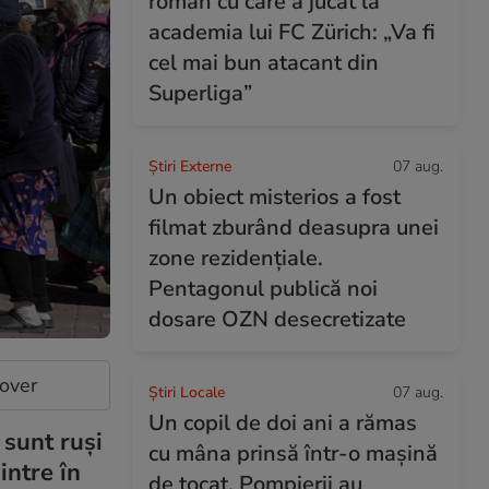
român cu care a jucat la
academia lui FC Zürich: „Va fi
cel mai bun atacant din
Superliga”
Știri Externe
07 aug.
Un obiect misterios a fost
filmat zburând deasupra unei
zone rezidențiale.
Pentagonul publică noi
dosare OZN desecretizate
cover
Știri Locale
07 aug.
Un copil de doi ani a rămas
 sunt ruși
cu mâna prinsă într-o mașină
intre în
de tocat. Pompierii au