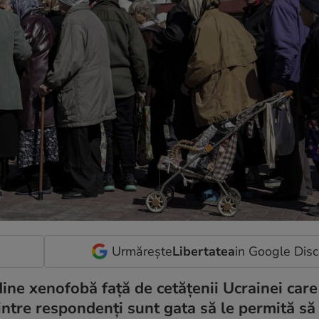
Urmărește
Libertatea
in Google Dis
dine xenofobă față de cetățenii Ucrainei care
ntre respondenți sunt gata să le permită să 