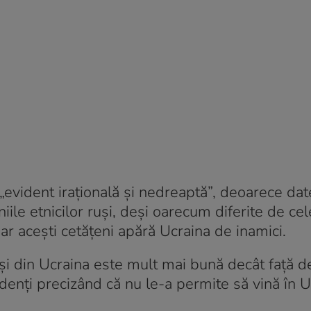
e „evident irațională și nedreaptă”, deoarece dat
niile etnicilor ruși, deși oarecum diferite de cel
 iar acești cetățeni apără Ucraina de inamici.
uși din Ucraina este mult mai bună decât față de
enți precizând că nu le-a permite să vină în Uc