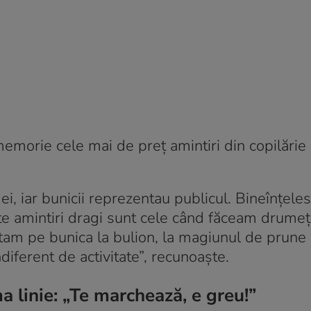
morie cele mai de preț amintiri din copilărie 
i, iar bunicii reprezentau publicul. Bineînțeles
te amintiri dragi sunt cele când făceam drumeți
tam pe bunica la bulion, la magiunul de prune 
iferent de activitate”, recunoaște.
 linie: „Te marchează, e greu!”