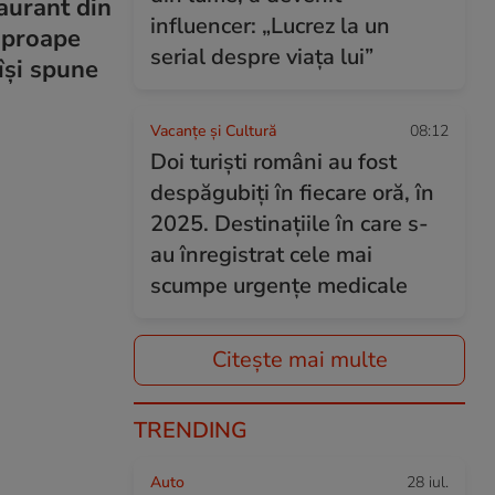
aurant din
influencer: „Lucrez la un
 aproape
serial despre viața lui”
își spune
Vacanțe și Cultură
08:12
Doi turiști români au fost
despăgubiți în fiecare oră, în
2025. Destinațiile în care s-
au înregistrat cele mai
scumpe urgențe medicale
Citește mai multe
TRENDING
Auto
28 iul.