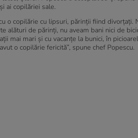
 ai copilăriei sale.
u o copilărie cu lipsuri, părinții fiind divorțați. 
e alături de părinți, nu aveam bani nici de bic
ații mai mari și cu vacanțe la bunici, în picioare
 avut o copilărie fericită”, spune chef Popescu.