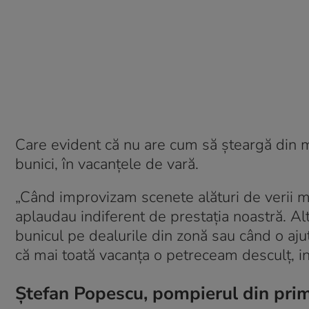
Care evident că nu are cum să șteargă din me
bunici, în vacanțele de vară.
„Când improvizam scenete alături de verii me
aplaudau indiferent de prestația noastră. Al
bunicul pe dealurile din zonă sau când o aju
că mai toată vacanța o petreceam desculț, ind
Ștefan Popescu, pompierul din prima