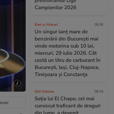
preliminariile Ligii
Campionilor 2026
Bani și Afaceri
08:36
Un singur lanț mare de
benzinării din București mai
vinde motorina sub 10 lei,
miercuri, 29 iulie 2026. Cât
costă un litru de carburant în
București, Iași, Cluj-Napoca,
Timișoara și Constanța
Știri Externe
08:34
Soția lui El Chapo, cel mai
cover
cunoscut traficant de droguri
din lume, a devenit