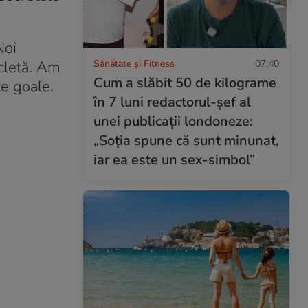
Noi
Sănătate și Fitness
07:40
icletă. Am
Cum a slăbit 50 de kilograme
le goale.
în 7 luni redactorul-șef al
unei publicații londoneze:
„Soția spune că sunt minunat,
iar ea este un sex-simbol”