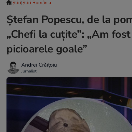
|
Ştiri
|
Știri România
Ștefan Popescu, de la pomp
„Chefi la cuțite”: „Am fost
picioarele goale”
Andrei Crăițoiu
Jurnalist