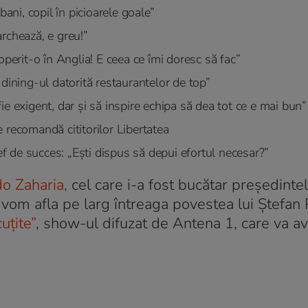
ni, copil în picioarele goale”
rchează, e greu!”
rit-o în Anglia! E ceea ce îmi doresc să fac”
dining-ul datorită restaurantelor de top”
e exigent, dar și să inspire echipa să dea tot ce e mai bun”
 recomandă cititorilor Libertatea
hef de succes: „Ești dispus să depui efortul necesar?”
o Zaharia,
cel care i-a fost bucătar președintel
 vom afla pe larg întreaga povestea lui Ștefan
cuțite”
, show-ul difuzat de Antena 1, care va a