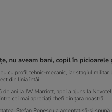
, nu aveam bani, copil în picioarele 
 cu profil tehnic-mecanic, iar stagiul militar l
t din linia întâi.
5 de ani la JW Marriott, apoi a ajuns la Novote
ntre cei mai apreciați chefi din țara noastră.
ertatea, Ștefan Popescu a acceptat să-și spună