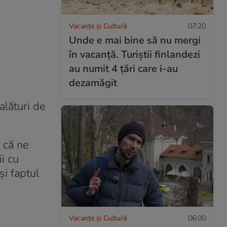
Vacanțe și Cultură
07:20
Unde e mai bine să nu mergi
în vacanță. Turiștii finlandezi
au numit 4 țări care i-au
dezamăgit
alături de
 că ne
i cu
și faptul
Vacanțe și Cultură
06:00