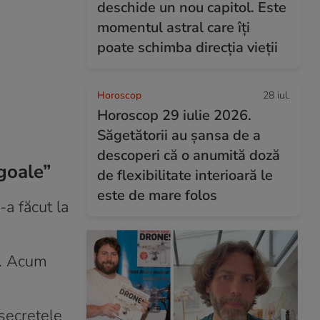
deschide un nou capitol. Este
momentul astral care îți
poate schimba direcția vieții
Horoscop
28 iul.
Horoscop 29 iulie 2026.
Săgetătorii au șansa de a
descoperi că o anumită doză
goale”
de flexibilitate interioară le
este de mare folos
-a făcut la
l. Acum
 secretele