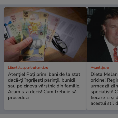
Libertateapentrufemei.ro
Avantaje.ro
Atenție! Poți primi bani de la stat
Dieta Melan
dacă-ți îngrijești părinții, bunicii
oricine! Regi
sau pe cineva vârstnic din familie.
urmează zilni
Acum s-a decis! Cum trebuie să
specialiști! 
procedezi
fiecare zi și 
acestui stil 