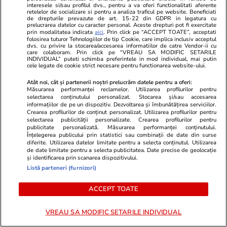
interesele si/sau profilul dvs., pentru a va oferi functionalitati aferente
retelelor de socializare si pentru a analiza traficul pe website. Beneficiati
de drepturile prevazute de art. 15-22 din GDPR in legatura cu
prelucrarea datelor cu caracter personal. Aceste drepturi pot fi exercitate
prin modalitatea indicata
aici
. Prin click pe “ACCEPT TOATE”, acceptati
folosirea tuturor Tehnologiilor de tip Cookie, care implica inclusiv acceptul
dvs. cu privire la stocarea/accesarea informatiilor de catre Vendor-ii cu
care colaboram. Prin click pe “VREAU SA MODIFIC SETARILE
INDIVIDUAL” puteti schimba preferintele in mod individual, mai putin
cele legate de cookie strict necesare pentru functionarea website-ului.
Wowbiz.ro
Redactia.ro
Atât noi, cât și partenerii noștri prelucrăm datele pentru a oferi:
Andreea Ibacka a izbucnit în
Zodia care în
Măsurarea performanței reclamelor. Utilizarea profilurilor pentru
plâns! Ce a emoționat-o până la
lacrimi ama
selectarea conținutului personalizat. Stocarea și/sau accesarea
informațiilor de pe un dispozitiv. Dezvoltarea și îmbunătățirea serviciilor.
lacrimi pe vedetă: „Nu-mi mai e
acest nativ
Crearea profilurilor de conținut personalizat. Utilizarea profilurilor pentru
rușine să fiu vulnerabilă”
selectarea publicității personalizate. Crearea profilurilor pentru
publicitate personalizată. Măsurarea performanței conținutului.
Înțelegerea publicului prin statistici sau combinații de date din surse
diferite. Utilizarea datelor limitate pentru a selecta conținutul. Utilizarea
de date limitate pentru a selecta publicitatea. Date precise de geolocație
POLITIC
și identificarea prin scanarea dispozitivului.
Listă parteneri (furnizori)
Politică
22:00
ACCEPT TOATE
Exclusiv
Ilie Bolojan a vorbit într-o sală
aproape goală după ședința de
VREAU SA MODIFIC SETARILE INDIVIDUAL
Guvern anunțată din scurt, în