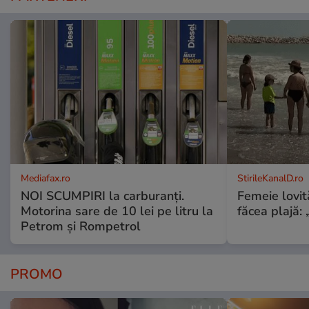
Mediafax.ro
StirileKanalD.ro
NOI SCUMPIRI la carburanți.
Femeie lovit
Motorina sare de 10 lei pe litru la
făcea plajă: „
Petrom și Rompetrol
PROMO