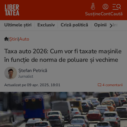
Susține
Cont
Caută
Ultimele știri
Exclusiv
Criză politică
Opinii
Intervi
|
Ştiri
|
Auto
Taxa auto 2026: Cum vor fi taxate mașinile
în funcție de norma de poluare și vechime
Ștefan Petrică
Jurnalist
Actualizat pe 09 apr. 2025, 18:01
4 comentarii