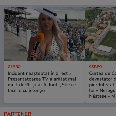
GSP.RO
GSP.RO
Incident neașteptat în direct »
Curtea de Co
Prezentatoarea TV a arătat mai
devastator 
mult decât și-ar fi dorit: „Știe ce
pierdut stat
face, e cu intenție”
lei + Neregu
Năstase - M
PARTENERI