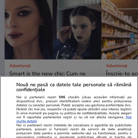
Advertorial
Advertorial
Smart is the new chic: Cum ne
Înscrie-te ac
ajută tehnologia să ne reinventăm
voucher de 5
Nouă ne pasă ca datele tale personale să rămână
confidențiale
Noi și partenerii noștri
596
stocăm și/sau accesăm informații pe
PARTENERI
dispozitivul dvs., precum identificatorii cookie unici pentru prelucrarea
datelor cu caracter personal. Puteți accepta sau gestiona preferințele dvs.
făcând clic mai jos, respectiv vă puteți opune utilizării unui interes legitim
în orice moment pe pagina cu politica de confidențialitate. Aceste alegeri
vor fi raportate partenerilor noștri și nu vă vor afecta navigarea.
Mai
multe detalii
Noi si partenerii nostri (retelele de socializare si agentiile de publicitate
partenere, precum si furnizorii nostri de servicii de date analitice)
prelucram date pentru a permite website-ului sa functioneze, pentru a
personaliza continutul si anunturile publicitare afisate in functie de