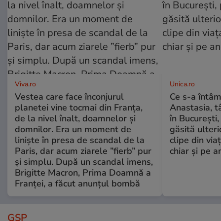
Viva.ro
Unica.ro
Vestea care face înconjurul
Ce s-a întâm
planetei vine tocmai din Franța,
Anastasia, t
de la nivel înalt, doamnelor și
în București,
domnilor. Era un moment de
găsită ulter
liniște în presa de scandal de la
clipe din via
Paris, dar acum ziarele ”fierb” pur
chiar și pe a
și simplu. După un scandal imens,
Brigitte Macron, Prima Doamnă a
Franței, a făcut anunțul bombă
GSP