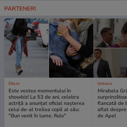
PARTENERI
Elle.ro
Unica.ro
Este vestea momentului în
Mirabela Gră
showbiz! La 53 de ani, celebra
surprinzătoar
actriță a anunțat oficial nașterea
flancată de 
celui de-al treilea copil al său:
aflat despre
"Bun venit în lume, fiule"
de Apel