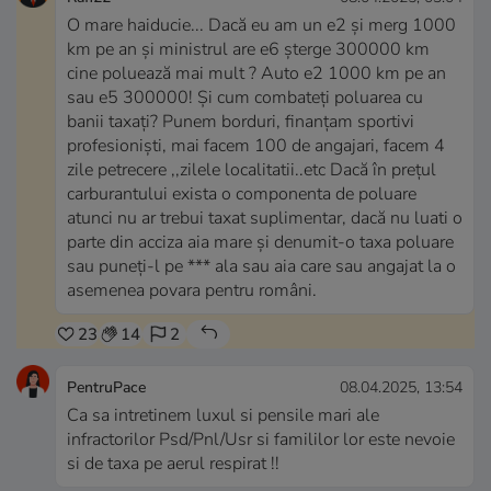
O mare haiducie... Dacă eu am un e2 și merg 1000
km pe an și ministrul are e6 șterge 300000 km
cine poluează mai mult ? Auto e2 1000 km pe an
sau e5 300000! Și cum combateți poluarea cu
banii taxați? Punem borduri, finanțam sportivi
profesioniști, mai facem 100 de angajari, facem 4
zile petrecere ,,zilele localitatii..etc Dacă în prețul
carburantului exista o componenta de poluare
atunci nu ar trebui taxat suplimentar, dacă nu luati o
parte din acciza aia mare și denumit-o taxa poluare
sau puneți-l pe *** ala sau aia care sau angajat la o
asemenea povara pentru români.
23
14
2
PentruPace
08.04.2025, 13:54
Ca sa intretinem luxul si pensile mari ale
infractorilor Psd/Pnl/Usr si famililor lor este nevoie
si de taxa pe aerul respirat !!