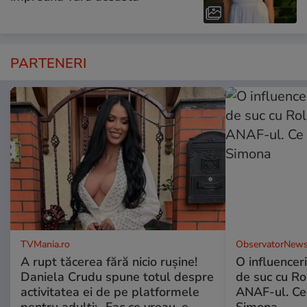
PARTENERI
TVMania.ro
ObservatorNews
A rupt tăcerea fără nicio rușine!
O influencer
Daniela Crudu spune totul despre
de suc cu Ro
activitatea ei de pe platformele
ANAF-ul. Ce
pentru adulți: „Fac ce vreau, e
Simona