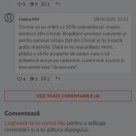
9
9
2
HaiducMM
09.04.2025, 21:23
Tocmai ce au mărit cu 50% subvenția pt. mașini
electrice (din China). Bogătanii primesc subvenții și
pentru panouri solare (tot din China) și își încarcă
gratis masinile. Dacă ei nu mai plătesc nimic,
plățile o să fie acoperite de saracii care o să
plătească accize pe carburant, curent mai scump și
taxe peste taxe "de poluare".
4
3
2
VEZI TOATE COMENTARIILE (4)
Comentează
Loghează-te în contul tău
pentru a adăuga
comentarii și a te alătura dialogului.