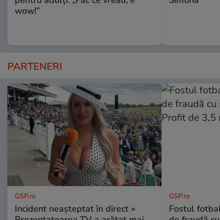
wow!”
PARTENERI
GSP.ro
GSP.ro
Incident neașteptat în direct »
Fostul fotba
Prezentatoarea TV a arătat mai
de fraudă cu 