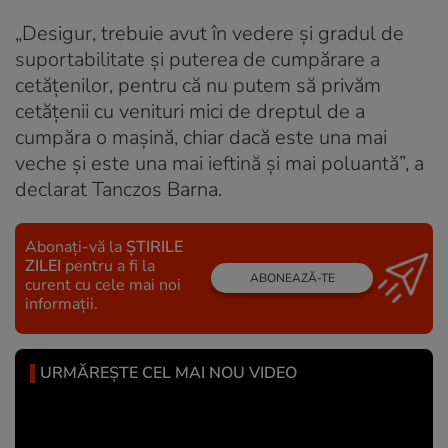
„Desigur, trebuie avut în vedere şi gradul de
suportabilitate şi puterea de cumpărare a
cetăţenilor, pentru că nu putem să privăm
cetăţenii cu venituri mici de dreptul de a
cumpăra o maşină, chiar dacă este una mai
veche şi este una mai ieftină şi mai poluantă”, a
declarat Tanczos Barna.
Abonați-vă la
ȘTIRILE
ZILEI
pentru a fi la
ABONEAZĂ-TE
curent cu cele mai noi
informații.
URMĂREȘTE CEL MAI NOU VIDEO