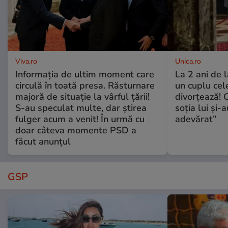
Viva.ro
Unica.ro
Informația de ultim moment care
La 2 ani de 
circulă în toată presa. Răsturnare
un cuplu ce
majoră de situație la vârful țării!
divorțează! C
S-au speculat multe, dar știrea
soția lui și-
fulger acum a venit! În urmă cu
adevărat”
doar câteva momente PSD a
făcut anunțul
GSP