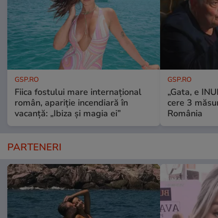
GSP.RO
GSP.RO
Fiica fostului mare internațional
„Gata, e IN
român, apariție incendiară în
cere 3 măsu
vacanță: „Ibiza și magia ei”
România
PARTENERI