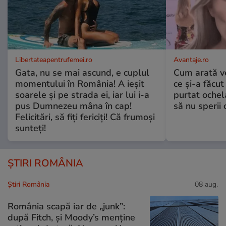
Libertateapentrufemei.ro
Avantaje.ro
Gata, nu se mai ascund, e cuplul
Cum arată v
momentului în România! A ieșit
ce și-a făcut
soarele și pe strada ei, iar lui i-a
purtat ochel
pus Dumnezeu mâna în cap!
să nu sperii c
Felicitări, să fiți fericiți! Că frumoși
sunteți!
ȘTIRI ROMÂNIA
Știri România
08 aug.
România scapă iar de „junk”:
după Fitch, și Moody’s menține