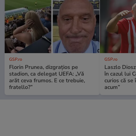
GSP.ro
GSP.ro
Florin Prunea, dizgrațios pe
Laszlo Diosz
stadion, ca delegat UEFA: „Vă
în cazul lui 
arăt ceva frumos. E ce trebuie,
curios că se
fratello?”
acum”