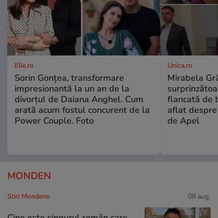
Elle.ro
Unica.ro
Sorin Gonțea, transformare
Mirabela Gră
impresionantă la un an de la
surprinzătoar
divorțul de Daiana Anghel. Cum
flancată de 
arată acum fostul concurent de la
aflat despre
Power Couple. Foto
de Apel
MONDEN
Stiri Mondene
08 aug.
Cine este singurul român care