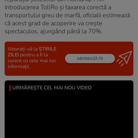
introducerea TollRo și taxarea corectă a
transportului greu de marfă, oficialii estimează
că acest grad de acoperire va crește
spectaculos, ajungând până la 70%.
Abonați-vă la
ȘTIRILE
ZILEI
pentru a fi la
ABONEAZĂ-TE
curent cu cele mai noi
informații.
URMĂREȘTE CEL MAI NOU VIDEO