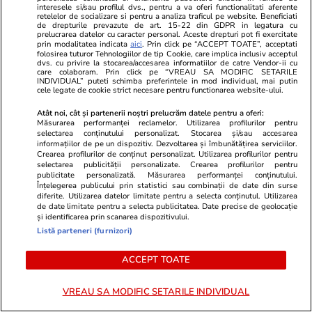
interesele si/sau profilul dvs., pentru a va oferi functionalitati aferente
retelelor de socializare si pentru a analiza traficul pe website. Beneficiati
de drepturile prevazute de art. 15-22 din GDPR in legatura cu
prelucrarea datelor cu caracter personal. Aceste drepturi pot fi exercitate
Advertorial
Advertorial
prin modalitatea indicata
aici
. Prin click pe “ACCEPT TOATE”, acceptati
Smart is the new chic: Cum ne
Înscrie-te ac
folosirea tuturor Tehnologiilor de tip Cookie, care implica inclusiv acceptul
dvs. cu privire la stocarea/accesarea informatiilor de catre Vendor-ii cu
ajută tehnologia să ne reinventăm
voucher de 5
care colaboram. Prin click pe “VREAU SA MODIFIC SETARILE
INDIVIDUAL” puteti schimba preferintele in mod individual, mai putin
cele legate de cookie strict necesare pentru functionarea website-ului.
Atât noi, cât și partenerii noștri prelucrăm datele pentru a oferi:
PARTENERI
Măsurarea performanței reclamelor. Utilizarea profilurilor pentru
selectarea conținutului personalizat. Stocarea și/sau accesarea
informațiilor de pe un dispozitiv. Dezvoltarea și îmbunătățirea serviciilor.
Crearea profilurilor de conținut personalizat. Utilizarea profilurilor pentru
selectarea publicității personalizate. Crearea profilurilor pentru
publicitate personalizată. Măsurarea performanței conținutului.
Înțelegerea publicului prin statistici sau combinații de date din surse
diferite. Utilizarea datelor limitate pentru a selecta conținutul. Utilizarea
de date limitate pentru a selecta publicitatea. Date precise de geolocație
și identificarea prin scanarea dispozitivului.
Listă parteneri (furnizori)
ACCEPT TOATE
VREAU SA MODIFIC SETARILE INDIVIDUAL
Wowbiz.ro
Redactia.ro