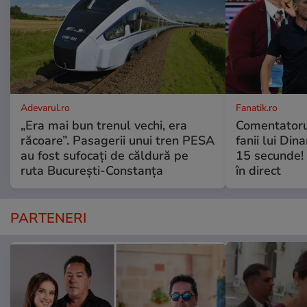
Adevarul.ro
Fanatik.ro
„Era mai bun trenul vechi, era
Comentatorul
răcoare”. Pasagerii unui tren PESA
fanii lui Din
au fost sufocați de căldură pe
15 secunde! 
ruta București-Constanța
în direct
PARTENERI