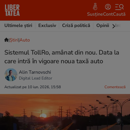
Susține
Cont
Caută
Ultimele știri
Exclusiv
Criză politică
Opinii
Intervi
|
Ştiri
|
Auto
Sistemul TollRo, amânat din nou. Data la
care intră în vigoare noua taxă auto
Alin Tarnovschi
Digital Lead Editor
Actualizat pe 10 iun. 2026, 15:58
Comentează