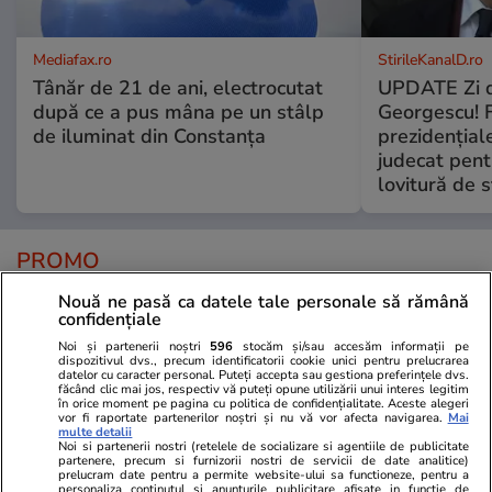
Mediafax.ro
StirileKanalD.ro
Tânăr de 21 de ani, electrocutat
UPDATE Zi d
după ce a pus mâna pe un stâlp
Georgescu! F
de iluminat din Constanța
prezidențiale
judecat pent
lovitură de s
PROMO
Nouă ne pasă ca datele tale personale să rămână
confidențiale
Noi și partenerii noștri
596
stocăm și/sau accesăm informații pe
dispozitivul dvs., precum identificatorii cookie unici pentru prelucrarea
datelor cu caracter personal. Puteți accepta sau gestiona preferințele dvs.
făcând clic mai jos, respectiv vă puteți opune utilizării unui interes legitim
în orice moment pe pagina cu politica de confidențialitate. Aceste alegeri
vor fi raportate partenerilor noștri și nu vă vor afecta navigarea.
Mai
multe detalii
Noi si partenerii nostri (retelele de socializare si agentiile de publicitate
partenere, precum si furnizorii nostri de servicii de date analitice)
prelucram date pentru a permite website-ului sa functioneze, pentru a
personaliza continutul si anunturile publicitare afisate in functie de