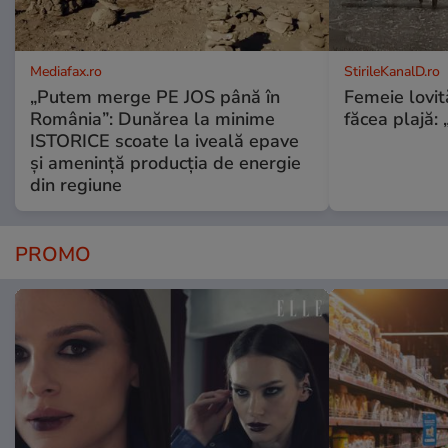
Mediafax.ro
StirileKanalD.ro
„Putem merge PE JOS până în
Femeie lovit
România”: Dunărea la minime
făcea plajă: „
ISTORICE scoate la iveală epave
și amenință producția de energie
din regiune
PROMO