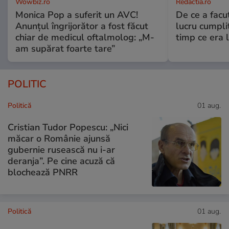
Wowbiz.ro
Redactia.ro
Monica Pop a suferit un AVC!
De ce a fac
Anunțul îngrijorător a fost făcut
lucru cumplit
chiar de medicul oftalmolog: „M-
timp ce era 
am supărat foarte tare”
POLITIC
Politică
01 aug.
Cristian Tudor Popescu: „Nici
măcar o Românie ajunsă
gubernie rusească nu i-ar
deranja”. Pe cine acuză că
blochează PNRR
Politică
01 aug.