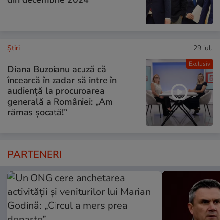
Ştiri
29 iul.
Exclusiv
Diana Buzoianu acuză că
încearcă în zadar să intre în
audiență la procuroarea
generală a României: „Am
rămas șocată!”
PARTENERI