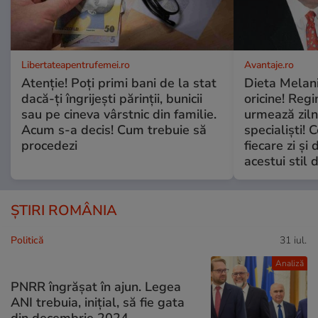
Libertateapentrufemei.ro
Avantaje.ro
Atenție! Poți primi bani de la stat
Dieta Melan
dacă-ți îngrijești părinții, bunicii
oricine! Regi
sau pe cineva vârstnic din familie.
urmează zilni
Acum s-a decis! Cum trebuie să
specialiști! 
procedezi
fiecare zi și 
acestui stil 
ȘTIRI ROMÂNIA
Politică
31 iul.
Analiză
PNRR îngrășat în ajun. Legea
ANI trebuia, inițial, să fie gata
din decembrie 2024