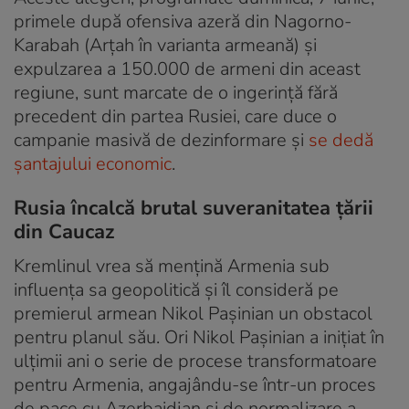
primele după ofensiva azeră din Nagorno-
Karabah (Arțah în varianta armeană) și
expulzarea a 150.000 de armeni din aceast
regiune, sunt marcate de o ingerință fără
precedent din partea Rusiei, care duce o
campanie masivă de dezinformare și
se dedă
șantajului economic
.
Rusia încalcă brutal suveranitatea țării
din Caucaz
Kremlinul vrea să mențină Armenia sub
influența sa geopolitică și îl consideră pe
premierul armean Nikol Pașinian un obstacol
pentru planul său. Ori Nikol Pașinian a inițiat în
ulțimii ani o serie de procese transformatoare
pentru Armenia, angajându-se într-un proces
de pace cu Azerbaidjan și de normalizare a