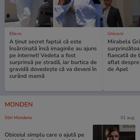
Elle.ro
Unica.ro
A ținut secret faptul că este
Mirabela Gră
însărcinată însă imaginile au ajuns
surprinzătoar
pe internet! Vedeta a fost
flancată de 
surprinsă pe stradă, iar burtica de
aflat despre
gravidă dovedește că va deveni în
de Apel
curând mamă
MONDEN
Stiri Mondene
01 aug.
Obiceiul simplu care o ajută pe