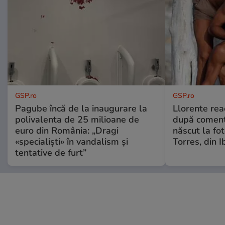
GSP.ro
GSP.ro
Pagube încă de la inaugurare la
Llorente rea
polivalenta de 25 milioane de
după comenta
euro din România: „Dragi
născut la fot
«specialiști» în vandalism și
Torres, din I
tentative de furt”