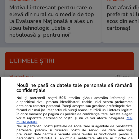
Motivul interesant pentru care o
Dat afară di
elevă din rural cu o medie de top
preferat al l
la Evaluarea Națională a ales un
scos din ech
liceu tehnologic. „Este o
cartonaş!
nebuloasă și pentru noi”
ULTIMELE ȘTIRI
Știri Externe
01 aug.
Noul Comintern. Cum recrutează Kremlinul
Nouă ne pasă ca datele tale personale să rămână
confidențiale
„socialiști” din SUA și din Marea Britanie
Noi și partenerii noștri
596
stocăm și/sau accesăm informații pe
pentru manifestații anti-NATO, acte de sabotaj
dispozitivul dvs., precum identificatorii cookie unici pentru prelucrarea
datelor cu caracter personal. Puteți accepta sau gestiona preferințele dvs.
făcând clic mai jos, respectiv vă puteți opune utilizării unui interes legitim
și război
în orice moment pe pagina cu politica de confidențialitate. Aceste alegeri
vor fi raportate partenerilor noștri și nu vă vor afecta navigarea.
Mai
multe detalii
Noi si partenerii nostri (retelele de socializare si agentiile de publicitate
partenere, precum si furnizorii nostri de servicii de date analitice)
Lifestyle
01 aug.
prelucram date pentru a permite website-ului sa functioneze, pentru a
personaliza continutul si anunturile publicitare afisate in functie de