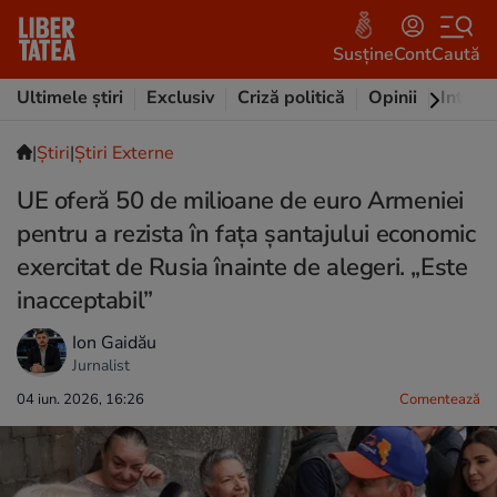
Susține
Cont
Caută
Ultimele știri
Exclusiv
Criză politică
Opinii
Intervi
|
Ştiri
|
Știri Externe
UE oferă 50 de milioane de euro Armeniei
pentru a rezista în fața șantajului economic
exercitat de Rusia înainte de alegeri. „Este
inacceptabil”
Ion Gaidău
Jurnalist
04 iun. 2026, 16:26
Comentează