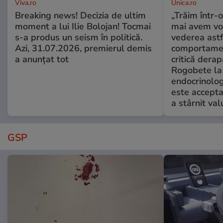
Viva.ro
Unica.ro
Breaking news! Decizia de ultim
„Trăim într-
moment a lui Ilie Bolojan! Tocmai
mai avem vo
s-a produs un seism în politică.
vederea astf
Azi, 31.07.2026, premierul demis
comportamen
a anunțat tot
critică derap
Rogobete la
endocrinolog
este accepta
a stârnit valu
GSP