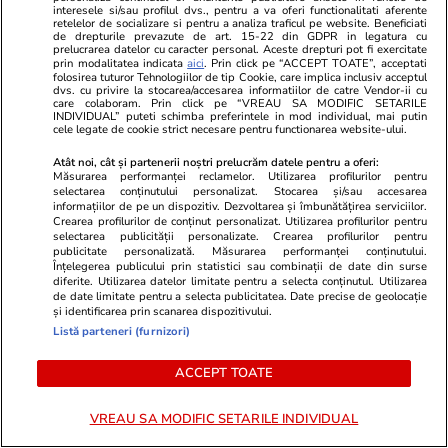
Faimoșii adidași „murdari” care costă o avere
interesele si/sau profilul dvs., pentru a va oferi functionalitati aferente
retelelor de socializare si pentru a analiza traficul pe website. Beneficiati
ajung în România: primul magazin se deschide
de drepturile prevazute de art. 15-22 din GDPR in legatura cu
prelucrarea datelor cu caracter personal. Aceste drepturi pot fi exercitate
în București și caută angajați
prin modalitatea indicata
aici
. Prin click pe “ACCEPT TOATE”, acceptati
folosirea tuturor Tehnologiilor de tip Cookie, care implica inclusiv acceptul
dvs. cu privire la stocarea/accesarea informatiilor de catre Vendor-ii cu
care colaboram. Prin click pe “VREAU SA MODIFIC SETARILE
INDIVIDUAL” puteti schimba preferintele in mod individual, mai putin
Fotbal
01 aug.
cele legate de cookie strict necesare pentru functionarea website-ului.
Universitatea Craiova învinge Petrolul cu 4-0
Atât noi, cât și partenerii noștri prelucrăm datele pentru a oferi:
în etapa a treia din Superligă. Deschidere de
Măsurarea performanței reclamelor. Utilizarea profilurilor pentru
selectarea conținutului personalizat. Stocarea și/sau accesarea
scor în secunda 41
informațiilor de pe un dispozitiv. Dezvoltarea și îmbunătățirea serviciilor.
Crearea profilurilor de conținut personalizat. Utilizarea profilurilor pentru
selectarea publicității personalizate. Crearea profilurilor pentru
publicitate personalizată. Măsurarea performanței conținutului.
Muzică și Filme
01 aug.
Înțelegerea publicului prin statistici sau combinații de date din surse
diferite. Utilizarea datelor limitate pentru a selecta conținutul. Utilizarea
Clint Eastwood, critic dur la adresa
de date limitate pentru a selecta publicitatea. Date precise de geolocație
și identificarea prin scanarea dispozitivului.
Hollywood-ului modern: „Trăim într-o
Listă parteneri (furnizori)
generație de lingușitori”
ACCEPT TOATE
Citește mai multe
VREAU SA MODIFIC SETARILE INDIVIDUAL