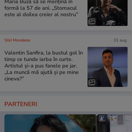
Maria Buză să se mențină în
formă la 57 de ani. „Stomacul
este al doilea creier al nostru”
Stiri Mondene
01 aug.
Valentin Sanfira, la bustul gol în
timp ce tunde iarba în curte.
Artistul și-a pus fanele pe jar.
„La muncă mă ajută și pe mine
cineva?”
PARTENERI