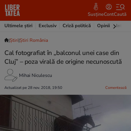
Susține
Cont
Caută
Ultimele știri
Exclusiv
Criză politică
Opinii
Intervi
|
Ştiri
|
Știri România
Cal fotografiat în „balconul unei case din
Cluj” – poza virală de origine necunoscută
Mihai Niculescu
Actualizat pe 28 nov. 2018, 19:50
Comentează