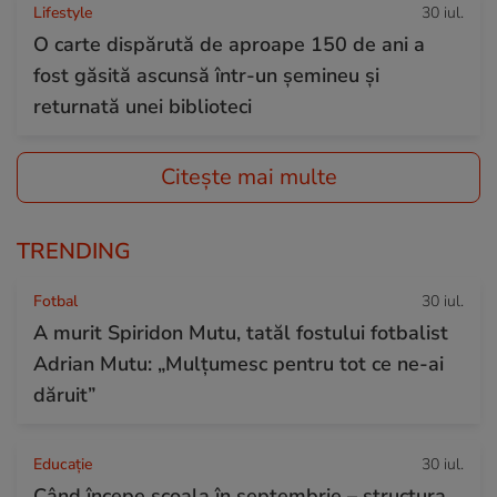
Lifestyle
30 iul.
O carte dispărută de aproape 150 de ani a
fost găsită ascunsă într-un șemineu și
returnată unei biblioteci
Citește mai multe
TRENDING
Fotbal
30 iul.
A murit Spiridon Mutu, tatăl fostului fotbalist
Adrian Mutu: „Mulțumesc pentru tot ce ne-ai
dăruit”
Educație
30 iul.
Când începe şcoala în septembrie – structura