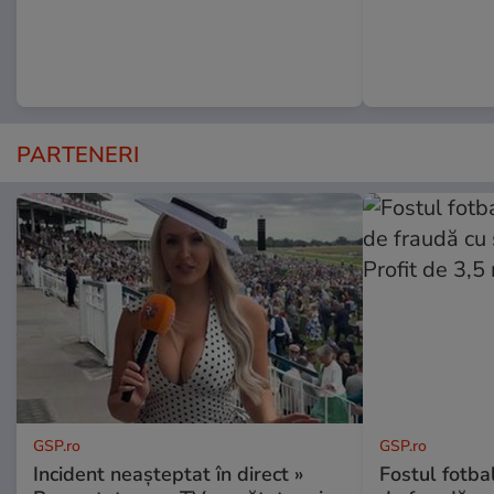
PARTENERI
GSP.ro
GSP.ro
Incident neașteptat în direct »
Fostul fotba