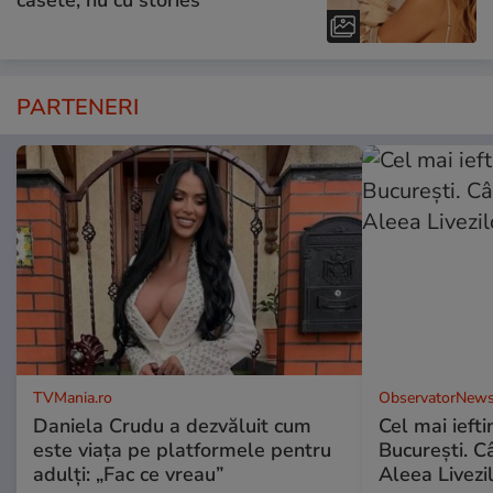
casete, nu cu stories”
PARTENERI
TVMania.ro
ObservatorNews
Daniela Crudu a dezvăluit cum
Cel mai ieft
este viața pe platformele pentru
Bucureşti. C
adulți: „Fac ce vreau”
Aleea Livezil