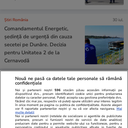
Știri România
30 iul.
Comandamentul Energetic,
ședință de urgență din cauza
secetei pe Dunăre. Decizia
pentru Unitatea 2 de la
Cernavodă
Nouă ne pasă ca datele tale personale să rămână
Știri România
30 iul.
confidențiale
Noi și partenerii noștri
596
stocăm și/sau accesăm informații pe
Tezaur descoperit în Prahova:
dispozitivul dvs., precum identificatorii cookie unici pentru prelucrarea
datelor cu caracter personal. Puteți accepta sau gestiona preferințele dvs.
37 de monede romane de
făcând clic mai jos, respectiv vă puteți opune utilizării unui interes legitim
în orice moment pe pagina cu politica de confidențialitate. Aceste alegeri
argint și 5 brățări dacice găsite
vor fi raportate partenerilor noștri și nu vă vor afecta navigarea.
Mai
multe detalii
în pădure, la Apostolache
Noi si partenerii nostri (retelele de socializare si agentiile de publicitate
partenere, precum si furnizorii nostri de servicii de date analitice)
prelucram date pentru a permite website-ului sa functioneze, pentru a
personaliza continutul si anunturile publicitare afisate in functie de