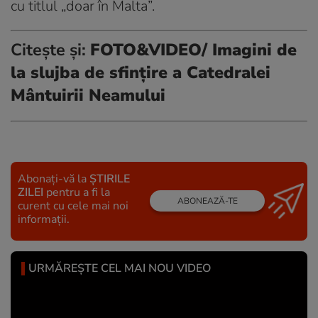
cu titlul „doar în Malta”.
Citește și:
FOTO&VIDEO/ Imagini de
la slujba de sfințire a Catedralei
Mântuirii Neamului
Abonați-vă la
ȘTIRILE
ZILEI
pentru a fi la
ABONEAZĂ-TE
curent cu cele mai noi
informații.
URMĂREȘTE CEL MAI NOU VIDEO