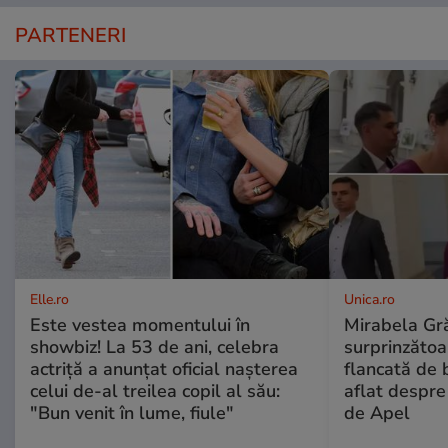
PARTENERI
Elle.ro
Unica.ro
Este vestea momentului în
Mirabela Gră
showbiz! La 53 de ani, celebra
surprinzătoar
actriță a anunțat oficial nașterea
flancată de 
celui de-al treilea copil al său:
aflat despre
"Bun venit în lume, fiule"
de Apel