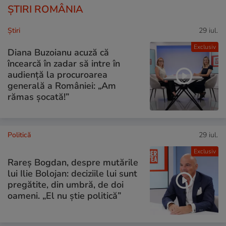
ȘTIRI ROMÂNIA
Ştiri
29 iul.
Exclusiv
Diana Buzoianu acuză că
încearcă în zadar să intre în
audiență la procuroarea
generală a României: „Am
rămas șocată!”
Politică
29 iul.
Exclusiv
Rareș Bogdan, despre mutările
lui Ilie Bolojan: deciziile lui sunt
pregătite, din umbră, de doi
oameni. „El nu știe politică”