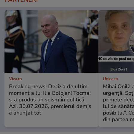
Viva.ro
Unica.ro
Breaking news! Decizia de ultim
Mihai Onilă 
moment a lui Ilie Bolojan! Tocmai
urgență. Soți
s-a produs un seism în politică.
primele decl
Azi, 30.07.2026, premierul demis
lui de sănăta
a anunțat tot
posibilul”. C
din partea m