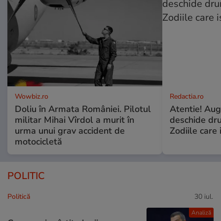
Wowbiz.ro
Redactia.ro
Doliu în Armata României. Pilotul
Atentie! Augu
militar Mihai Vîrdol a murit în
deschide dr
urma unui grav accident de
Zodiile care 
motocicletă
POLITIC
Politică
30 iul.
Analiză