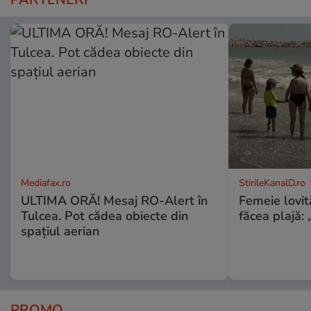
Mediafax.ro
StirileKanalD.ro
ULTIMA ORĂ! Mesaj RO-Alert în
Femeie lovit
Tulcea. Pot cădea obiecte din
făcea plajă: „
spațiul aerian
PROMO