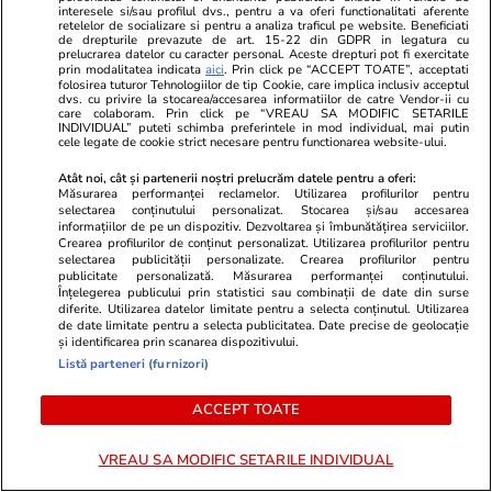
interesele si/sau profilul dvs., pentru a va oferi functionalitati aferente
retelelor de socializare si pentru a analiza traficul pe website. Beneficiati
Știri România
30 iul.
de drepturile prevazute de art. 15-22 din GDPR in legatura cu
prelucrarea datelor cu caracter personal. Aceste drepturi pot fi exercitate
Pasajul Basarab din București
prin modalitatea indicata
aici
. Prin click pe “ACCEPT TOATE”, acceptati
folosirea tuturor Tehnologiilor de tip Cookie, care implica inclusiv acceptul
ar putea fi redeschis până când
dvs. cu privire la stocarea/accesarea informatiilor de catre Vendor-ii cu
care colaboram. Prin click pe “VREAU SA MODIFIC SETARILE
începe școala. Primăria
INDIVIDUAL” puteti schimba preferintele in mod individual, mai putin
cele legate de cookie strict necesare pentru functionarea website-ului.
Capitalei anunță data la care
Atât noi, cât și partenerii noștri prelucrăm datele pentru a oferi:
lucrările se mută pe sensul
Măsurarea performanței reclamelor. Utilizarea profilurilor pentru
selectarea conținutului personalizat. Stocarea și/sau accesarea
Grozăvești-Titulescu
informațiilor de pe un dispozitiv. Dezvoltarea și îmbunătățirea serviciilor.
Crearea profilurilor de conținut personalizat. Utilizarea profilurilor pentru
selectarea publicității personalizate. Crearea profilurilor pentru
publicitate personalizată. Măsurarea performanței conținutului.
Opinii
30 iul.
Înțelegerea publicului prin statistici sau combinații de date din surse
diferite. Utilizarea datelor limitate pentru a selecta conținutul. Utilizarea
de date limitate pentru a selecta publicitatea. Date precise de geolocație
și identificarea prin scanarea dispozitivului.
Despre gândirea „îngust-
Listă parteneri (furnizori)
funcționărească” a celor care iau
ACCEPT TOATE
decizii
VREAU SA MODIFIC SETARILE INDIVIDUAL