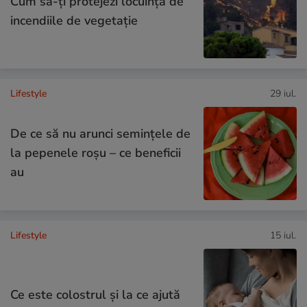
Cum să-ți protejezi locuința de
incendiile de vegetație
Lifestyle
29 iul.
De ce să nu arunci semințele de
la pepenele roșu – ce beneficii
au
Lifestyle
15 iul.
Ce este colostrul și la ce ajută