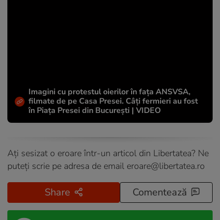
Imagini cu protestul oierilor în fața ANSVSA,
filmate de pe Casa Presei. Câți fermieri au fost
în Piața Presei din București | VIDEO
Ați sesizat o eroare într-un articol din Libertatea? Ne
puteți scrie pe adresa de email
eroare@libertatea.ro
Share
Comentează