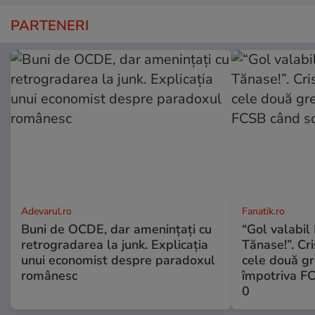
PARTENERI
Adevarul.ro
Fanatik.ro
Buni de OCDE, dar amenințați cu
“Gol valabil 
retrogradarea la junk. Explicația
Tănase!”. Cri
unui economist despre paradoxul
cele două gr
românesc
împotriva FC
0