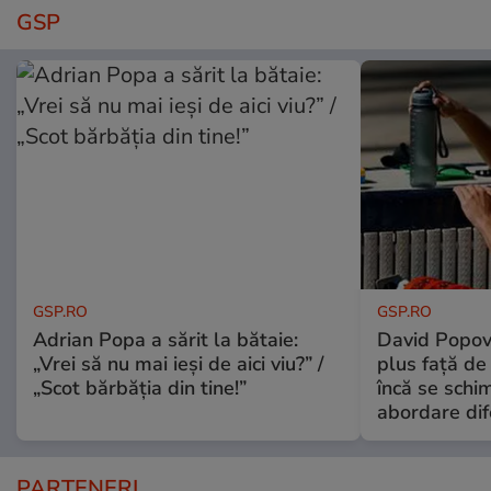
GSP
GSP.RO
GSP.RO
Adrian Popa a sărit la bătaie:
David Popovi
„Vrei să nu mai ieși de aici viu?” /
plus față de
„Scot bărbăția din tine!”
încă se schi
abordare dif
PARTENERI