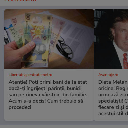
Libertateapentrufemei.ro
Avantaje.ro
Atenție! Poți primi bani de la stat
Dieta Melan
dacă-ți îngrijești părinții, bunicii
oricine! Regi
sau pe cineva vârstnic din familie.
urmează zilni
Acum s-a decis! Cum trebuie să
specialiști! 
procedezi
fiecare zi și 
acestui stil 