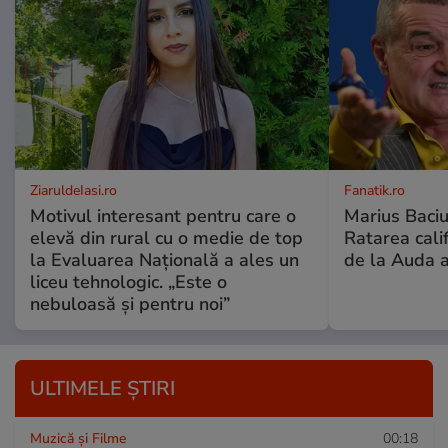
ZiaruldeIasi.ro
Fanatik.ro
Motivul interesant pentru care o
Marius Baciu
elevă din rural cu o medie de top
Ratarea califi
la Evaluarea Națională a ales un
de la Auda a
liceu tehnologic. „Este o
nebuloasă și pentru noi”
ULTIMELE ȘTIRI
Muzică și Filme
00:18