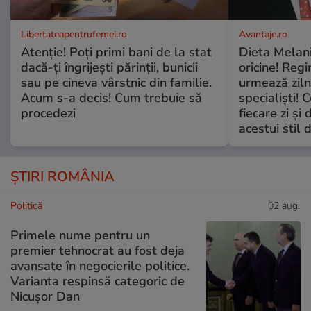
Libertateapentrufemei.ro
Avantaje.ro
Atenție! Poți primi bani de la stat
Dieta Melan
dacă-ți îngrijești părinții, bunicii
oricine! Regi
sau pe cineva vârstnic din familie.
urmează zilni
Acum s-a decis! Cum trebuie să
specialiști! 
procedezi
fiecare zi și 
acestui stil 
ȘTIRI ROMÂNIA
Politică
02 aug.
Primele nume pentru un
premier tehnocrat au fost deja
avansate în negocierile politice.
Varianta respinsă categoric de
Nicușor Dan