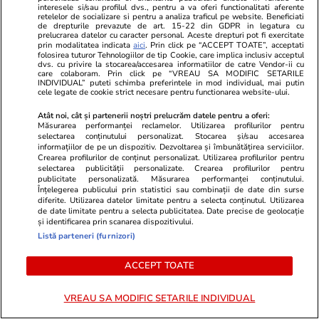
interesele si/sau profilul dvs., pentru a va oferi functionalitati aferente
reia de la zero: „Favorizarea
retelelor de socializare si pentru a analiza traficul pe website. Beneficiati
de drepturile prevazute de art. 15-22 din GDPR in legatura cu
făptuitorului”
prelucrarea datelor cu caracter personal. Aceste drepturi pot fi exercitate
prin modalitatea indicata
aici
. Prin click pe “ACCEPT TOATE”, acceptati
folosirea tuturor Tehnologiilor de tip Cookie, care implica inclusiv acceptul
dvs. cu privire la stocarea/accesarea informatiilor de catre Vendor-ii cu
care colaboram. Prin click pe “VREAU SA MODIFIC SETARILE
Știri România
02 aug.
INDIVIDUAL” puteti schimba preferintele in mod individual, mai putin
cele legate de cookie strict necesare pentru functionarea website-ului.
Cum ne putem detașa de grijile
Interviu
și stresul de zi cu zi când
Atât noi, cât și partenerii noștri prelucrăm datele pentru a oferi:
Măsurarea performanței reclamelor. Utilizarea profilurilor pentru
plecăm în vacanță. Andreea
selectarea conținutului personalizat. Stocarea și/sau accesarea
informațiilor de pe un dispozitiv. Dezvoltarea și îmbunătățirea serviciilor.
Oprea, psihoterapeută: „Să ne
Crearea profilurilor de conținut personalizat. Utilizarea profilurilor pentru
selectarea publicității personalizate. Crearea profilurilor pentru
dăm voie, pentru o perioadă, să
publicitate personalizată. Măsurarea performanței conținutului.
Înțelegerea publicului prin statistici sau combinații de date din surse
nu fim permanent în modul de
diferite. Utilizarea datelor limitate pentru a selecta conținutul. Utilizarea
de date limitate pentru a selecta publicitatea. Date precise de geolocație
rezolvare a problemelor”
și identificarea prin scanarea dispozitivului.
Listă parteneri (furnizori)
Știri România
02 aug.
ACCEPT TOATE
Intervenții ale salvamontiștilor
VREAU SA MODIFIC SETARILE INDIVIDUAL
din Sibiu: parapantist blocat în