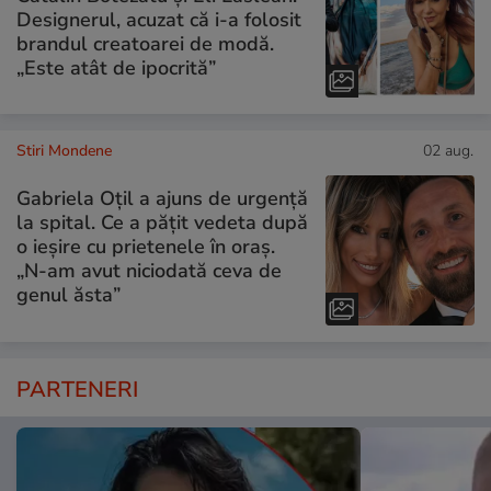
Designerul, acuzat că i-a folosit
brandul creatoarei de modă.
„Este atât de ipocrită”
Stiri Mondene
02 aug.
Gabriela Oțil a ajuns de urgență
la spital. Ce a pățit vedeta după
o ieșire cu prietenele în oraș.
„N-am avut niciodată ceva de
genul ăsta”
PARTENERI