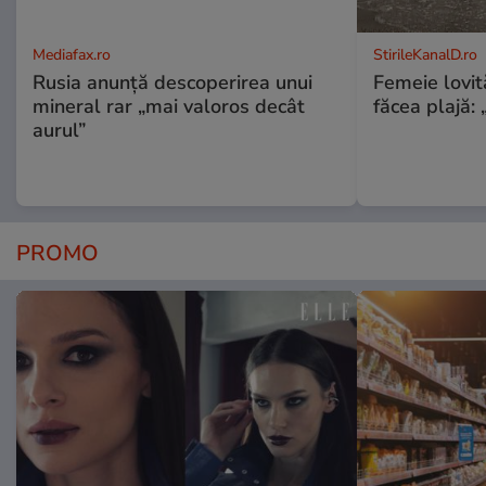
Mediafax.ro
StirileKanalD.ro
Rusia anunță descoperirea unui
Femeie lovit
mineral rar „mai valoros decât
făcea plajă: „
aurul”
PROMO