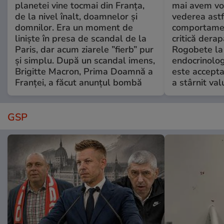
planetei vine tocmai din Franța,
mai avem vo
de la nivel înalt, doamnelor și
vederea astf
domnilor. Era un moment de
comportamen
liniște în presa de scandal de la
critică derap
Paris, dar acum ziarele ”fierb” pur
Rogobete la
și simplu. După un scandal imens,
endocrinolog
Brigitte Macron, Prima Doamnă a
este accepta
Franței, a făcut anunțul bombă
a stârnit valu
GSP