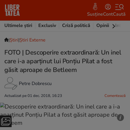
Susține
Cont
Caută
Ultimele știri
Exclusiv
Criză politică
Opinii
Intervi
|
Ştiri
|
Știri Externe
FOTO | Descoperire extraordinară: Un inel
care i-a aparținut lui Ponţiu Pilat a fost
găsit aproape de Betleem
Petre Dobrescu
Actualizat pe 01 dec. 2018, 16:23
Comentează