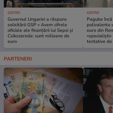
GSP.RO
GSP.RO
Guvernul Ungariei a răspuns
Pagube încă 
solicitării GSP » Avem cifrele
polivalenta 
oficiale ale finanțării lui Sepsi și
euro din Rom
Csikszereda: sunt milioane de
«specialiști»
euro
tentative de 
PARTENERI