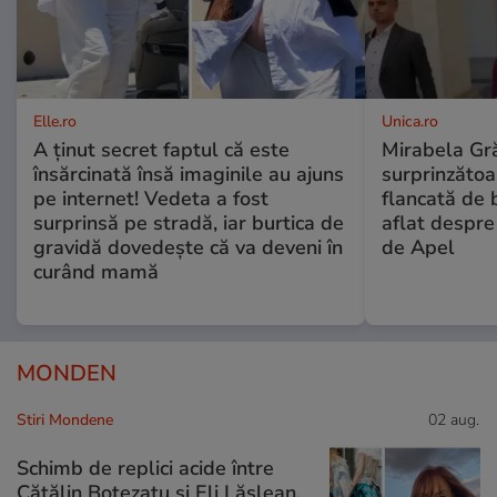
Elle.ro
Unica.ro
A ținut secret faptul că este
Mirabela Gră
însărcinată însă imaginile au ajuns
surprinzătoar
pe internet! Vedeta a fost
flancată de 
surprinsă pe stradă, iar burtica de
aflat despre
gravidă dovedește că va deveni în
de Apel
curând mamă
MONDEN
Stiri Mondene
02 aug.
Schimb de replici acide între
Cătălin Botezatu și Eli Lăslean.