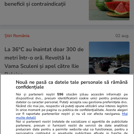
beneficii și contraindicații
Știri România
02 aug.
La 36°C au înaintat doar 300 de
metri într-o oră. Revoltă la
Vama Sculeni și apel către Ilie
Bolojan
Nouă ne pasă ca datele tale personale să rămână
confidențiale
Noi și partenerii noștri
596
stocăm și/sau accesăm informații pe
Știri România
02 aug.
dispozitivul dvs., precum identificatorii cookie unici pentru prelucrarea
datelor cu caracter personal. Puteți accepta sau gestiona preferințele dvs.
Procurorul CSM Claudiu Sandu,
făcând clic mai jos, respectiv vă puteți opune utilizării unui interes legitim
în orice moment pe pagina cu politica de confidențialitate. Aceste alegeri
reacție dură după ce procesul
vor fi raportate partenerilor noștri și nu vă vor afecta navigarea.
Mai
multe detalii
Noi si partenerii nostri (retelele de socializare si agentiile de publicitate
lui Robert Negoiță, cu prejudiciu
partenere, precum si furnizorii nostri de servicii de date analitice)
prelucram date pentru a permite website-ului sa functioneze, pentru a
de 100 de milioane de euro, se
personaliza continutul si anunturile publicitare afisate in functie de