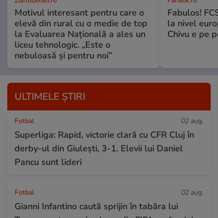
ZiaruldeIasi.ro
Fanatik.ro
Motivul interesant pentru care o
Fabulos! FCS
elevă din rural cu o medie de top
la nivel euro
la Evaluarea Națională a ales un
Chivu e pe 
liceu tehnologic. „Este o
nebuloasă și pentru noi”
ULTIMELE ȘTIRI
Fotbal
02 aug.
Superliga: Rapid, victorie clară cu CFR Cluj în
derby-ul din Giulești, 3-1. Elevii lui Daniel
Pancu sunt lideri
Fotbal
02 aug.
Gianni Infantino caută sprijin în tabăra lui