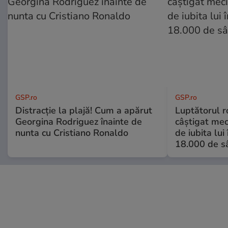
GSP.ro
GSP.ro
Distracție la plajă! Cum a apărut
Luptătorul 
Georgina Rodriguez înainte de
câștigat meci
nunta cu Cristiano Ronaldo
de iubita lui
18.000 de s