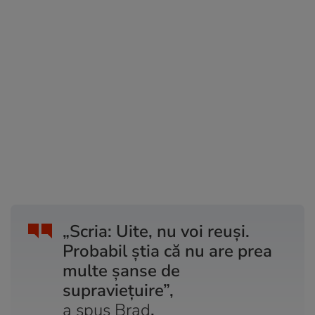
„Scria: Uite, nu voi reuși. ​​
Probabil știa că nu are prea
multe șanse de
supraviețuire”,
a spus Brad
.