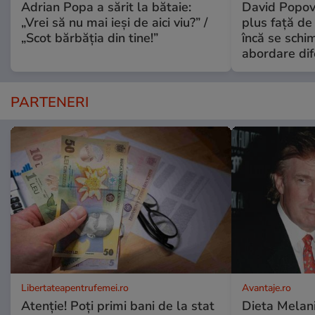
Adrian Popa a sărit la bătaie:
David Popovi
„Vrei să nu mai ieși de aici viu?” /
plus față de
„Scot bărbăția din tine!”
încă se schi
abordare dif
PARTENERI
Libertateapentrufemei.ro
Avantaje.ro
Atenție! Poți primi bani de la stat
Dieta Melan