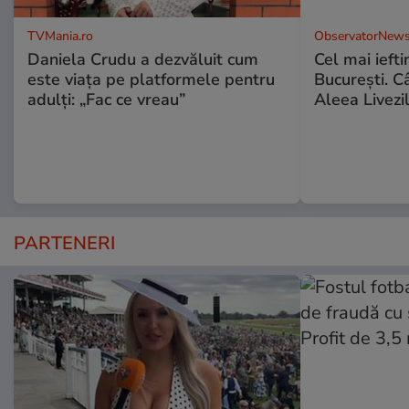
TVMania.ro
ObservatorNews
Daniela Crudu a dezvăluit cum
Cel mai ieft
este viața pe platformele pentru
Bucureşti. C
adulți: „Fac ce vreau”
Aleea Livezil
PARTENERI