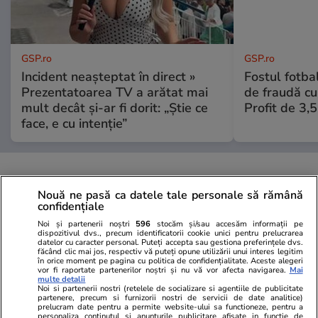
GSP.ro
GSP.ro
Incident neașteptat în direct »
Fostul fotba
Prezentatoarea TV a arătat mai
de fraudă cu 
mult decât și-ar fi dorit: „Știe ce
Profit de 3,
face, e cu intenție”
Nouă ne pasă ca datele tale personale să rămână
confidențiale
Noi și partenerii noștri
596
stocăm și/sau accesăm informații pe
dispozitivul dvs., precum identificatorii cookie unici pentru prelucrarea
datelor cu caracter personal. Puteți accepta sau gestiona preferințele dvs.
făcând clic mai jos, respectiv vă puteți opune utilizării unui interes legitim
în orice moment pe pagina cu politica de confidențialitate. Aceste alegeri
vor fi raportate partenerilor noștri și nu vă vor afecta navigarea.
Mai
multe detalii
Noi si partenerii nostri (retelele de socializare si agentiile de publicitate
partenere, precum si furnizorii nostri de servicii de date analitice)
prelucram date pentru a permite website-ului sa functioneze, pentru a
personaliza continutul si anunturile publicitare afisate in functie de