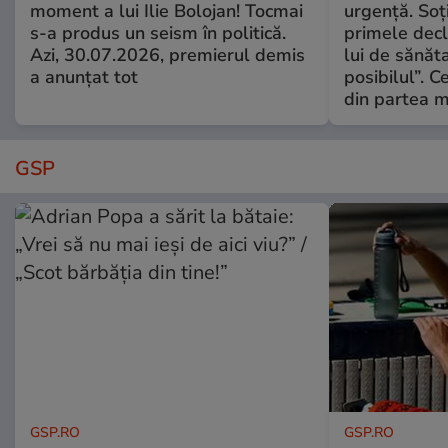
moment a lui Ilie Bolojan! Tocmai
urgență. Soți
s-a produs un seism în politică.
primele decl
Azi, 30.07.2026, premierul demis
lui de sănăta
a anunțat tot
posibilul”. C
din partea m
GSP
GSP.RO
GSP.RO