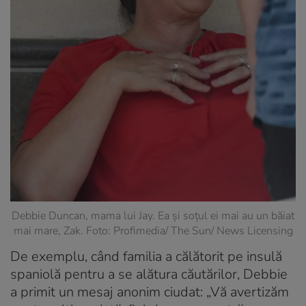
Debbie Duncan, mama lui Jay. Ea și soțul ei mai au un băiat
mai mare, Zak. Foto: Profimedia/ The Sun/ News Licensing
De exemplu, când familia a călătorit pe insulă
spaniolă pentru a se alătura căutărilor, Debbie
a primit un mesaj anonim ciudat: „Vă avertizăm