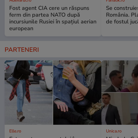
Adevarul.ro
Fanatik.ro
Fost agent CIA cere un răspuns
Se construie
ferm din partea NATO după
România. Pl
incursiunile Rusiei în spațiul aerian
de fostul ju
european
PARTENERI
Elle.ro
Unica.ro