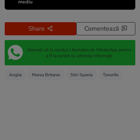
mediu
Share
Comentează
Abonați-vă la canalul Libertatea de WhatsApp pentru
a fi la curent cu ultimele informații
Anglia
Marea Britanie
Stiri Spania
Tenerife