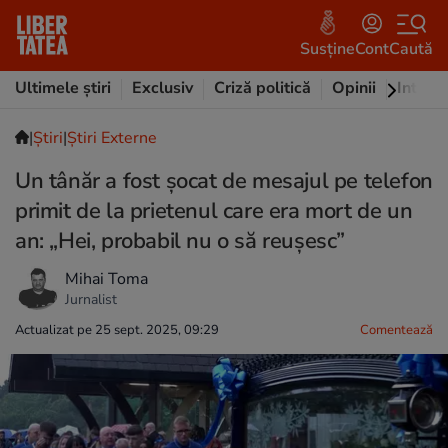
Susține
Cont
Caută
Ultimele știri
Exclusiv
Criză politică
Opinii
Intervi
|
Ştiri
|
Știri Externe
Un tânăr a fost șocat de mesajul pe telefon
primit de la prietenul care era mort de un
an: „Hei, probabil nu o să reușesc”
Mihai Toma
Jurnalist
Actualizat pe 25 sept. 2025, 09:29
Comentează