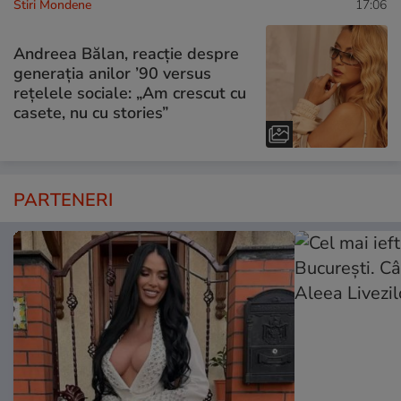
Stiri Mondene
17:06
Andreea Bălan, reacție despre
generația anilor ’90 versus
rețelele sociale: „Am crescut cu
casete, nu cu stories”
PARTENERI