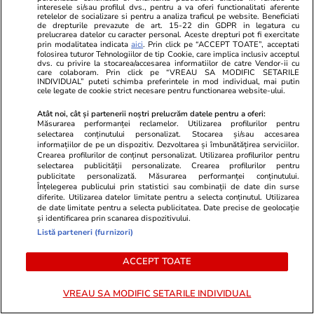
interesele si/sau profilul dvs., pentru a va oferi functionalitati aferente
retelelor de socializare si pentru a analiza traficul pe website. Beneficiati
de drepturile prevazute de art. 15-22 din GDPR in legatura cu
prelucrarea datelor cu caracter personal. Aceste drepturi pot fi exercitate
prin modalitatea indicata
aici
. Prin click pe “ACCEPT TOATE”, acceptati
folosirea tuturor Tehnologiilor de tip Cookie, care implica inclusiv acceptul
dvs. cu privire la stocarea/accesarea informatiilor de catre Vendor-ii cu
care colaboram. Prin click pe “VREAU SA MODIFIC SETARILE
INDIVIDUAL” puteti schimba preferintele in mod individual, mai putin
PARTENERI
cele legate de cookie strict necesare pentru functionarea website-ului.
Atât noi, cât și partenerii noștri prelucrăm datele pentru a oferi:
Măsurarea performanței reclamelor. Utilizarea profilurilor pentru
selectarea conținutului personalizat. Stocarea și/sau accesarea
informațiilor de pe un dispozitiv. Dezvoltarea și îmbunătățirea serviciilor.
Crearea profilurilor de conținut personalizat. Utilizarea profilurilor pentru
selectarea publicității personalizate. Crearea profilurilor pentru
publicitate personalizată. Măsurarea performanței conținutului.
Înțelegerea publicului prin statistici sau combinații de date din surse
diferite. Utilizarea datelor limitate pentru a selecta conținutul. Utilizarea
de date limitate pentru a selecta publicitatea. Date precise de geolocație
și identificarea prin scanarea dispozitivului.
Listă parteneri (furnizori)
ACCEPT TOATE
Mediafax.ro
StirileKanalD.ro
Țara din Europa unde benzina
Femeie lovit
VREAU SA MODIFIC SETARILE INDIVIDUAL
este cea mai ieftină: diferențe
făcea plajă: „