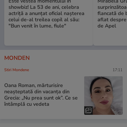
Este vestea momentului în
Mirabela Gră
showbiz! La 53 de ani, celebra
surprinzătoar
actriță a anunțat oficial nașterea
flancată de 
celui de-al treilea copil al său:
aflat despre
"Bun venit în lume, fiule"
de Apel
MONDEN
Stiri Mondene
17:11
Oana Roman, mărturisire
neașteptată din vacanța din
Grecia: „Nu prea sunt ok”. Ce se
întâmplă cu vedeta