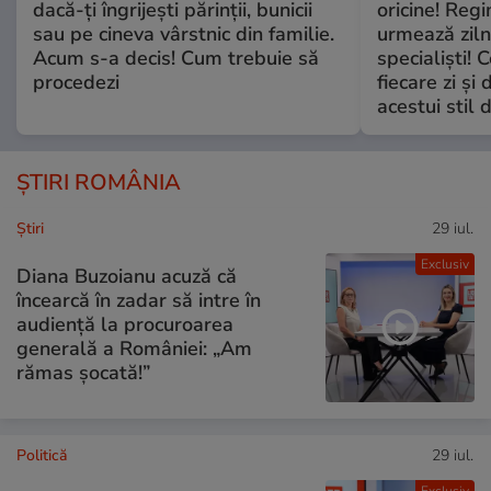
dacă-ți îngrijești părinții, bunicii
oricine! Regi
sau pe cineva vârstnic din familie.
urmează zilni
Acum s-a decis! Cum trebuie să
specialiști! 
procedezi
fiecare zi și 
acestui stil 
ȘTIRI ROMÂNIA
Ştiri
29 iul.
Exclusiv
Diana Buzoianu acuză că
încearcă în zadar să intre în
audiență la procuroarea
generală a României: „Am
rămas șocată!”
Politică
29 iul.