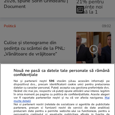
2026, spune Sorin Grindeanu |
Document
Politică
09:02
Culise și stenograme din
ședința cu scântei de la PNL:
„Vânătoare de vrăjitoare”
Nouă ne pasă ca datele tale personale să rămână
confidențiale
PARTENERI
Noi și partenerii noștri
596
stocăm și/sau accesăm informații pe
dispozitivul dvs., precum identificatorii cookie unici pentru prelucrarea
datelor cu caracter personal. Puteți accepta sau gestiona preferințele dvs.
făcând clic mai jos, respectiv vă puteți opune utilizării unui interes legitim
în orice moment pe pagina cu politica de confidențialitate. Aceste alegeri
vor fi raportate partenerilor noștri și nu vă vor afecta navigarea.
Mai
multe detalii
Noi si partenerii nostri (retelele de socializare si agentiile de publicitate
partenere, precum si furnizorii nostri de servicii de date analitice)
prelucram date pentru a permite website-ului sa functioneze, pentru a
personaliza continutul si anunturile publicitare afisate in functie de