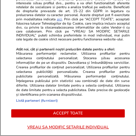
interesele si/sau profilul dvs., pentru a va oferi functionalitati aferente
retelelor de socializare si pentru a analiza traficul pe website. Beneficiati
de drepturile prevazute de art. 15-22 din GDPR in legatura cu
prelucrarea datelor cu caracter personal. Aceste drepturi pot fi exercitate
prin modalitatea indicata
aici
. Prin click pe “ACCEPT TOATE”, acceptati
folosirea tuturor Tehnologiilor de tip Cookie, care implica inclusiv acceptul
dvs. cu privire la stocarea/accesarea informatiilor de catre Vendor-ii cu
care colaboram. Prin click pe “VREAU SA MODIFIC SETARILE
INDIVIDUAL” puteti schimba preferintele in mod individual, mai putin
cele legate de cookie strict necesare pentru functionarea website-ului.
Adevarul.ro
Fanatik.ro
Sanitas avertizează: Noua lege a
După ce a vă
Atât noi, cât și partenerii noștri prelucrăm datele pentru a oferi:
Măsurarea performanței reclamelor. Utilizarea profilurilor pentru
salarizării taie sporuri și riscă să
Petrolul – D
selectarea conținutului personalizat. Stocarea și/sau accesarea
readucă exodul medicilor
Dragomir a d
informațiilor de pe un dispozitiv. Dezvoltarea și îmbunătățirea serviciilor.
Crearea profilurilor de conținut personalizat. Utilizarea profilurilor pentru
proastă pent
selectarea publicității personalizate. Crearea profilurilor pentru
prinde playo
publicitate personalizată. Măsurarea performanței conținutului.
Înțelegerea publicului prin statistici sau combinații de date din surse
diferite. Utilizarea datelor limitate pentru a selecta conținutul. Utilizarea
de date limitate pentru a selecta publicitatea. Date precise de geolocație
și identificarea prin scanarea dispozitivului.
PARTENERI
Listă parteneri (furnizori)
ACCEPT TOATE
VREAU SA MODIFIC SETARILE INDIVIDUAL