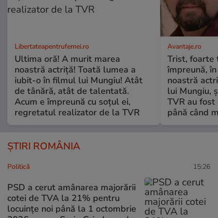
Libertateapentrufemei.ro
Avantaje.ro
Ultima oră! A murit marea
Trist, foarte
noastră actriță! Toată lumea a
împreună, în
iubit-o în filmul lui Mungiu! Atât
noastră actri
de tânără, atât de talentată.
lui Mungiu, ș
Acum e împreună cu soțul ei,
TVR au fost 
regretatul realizator de la TVR
până când mo
ȘTIRI ROMÂNIA
Politică
15:26
PSD a cerut amânarea majorării
cotei de TVA la 21% pentru
locuințe noi până la 1 octombrie