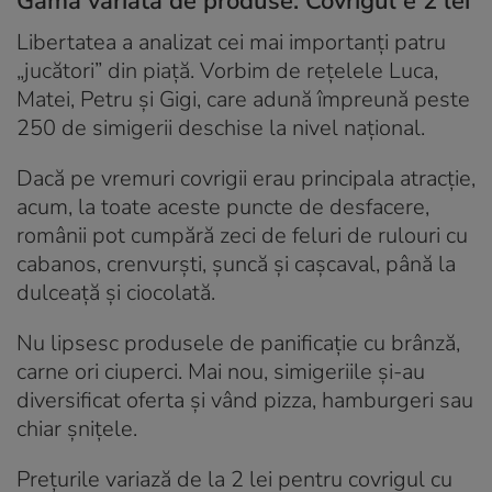
Gama variată de produse. Covrigul e 2 lei
Libertatea a analizat cei mai importanți patru
„jucători” din piață. Vorbim de reţelele Luca,
Matei, Petru şi Gigi, care adună împreună peste
250 de simigerii deschise la nivel național.
Dacă pe vremuri covrigii erau principala atracție,
acum, la toate aceste puncte de desfacere,
românii pot cumpără zeci de feluri de rulouri cu
cabanos, crenvurști, șuncă și cașcaval, până la
dulceață și ciocolată.
Nu lipsesc produsele de panificație cu brânză,
carne ori ciuperci. Mai nou, simigeriile și-au
diversificat oferta și vând pizza, hamburgeri sau
chiar șnițele.
Prețurile variază de la 2 lei pentru covrigul cu