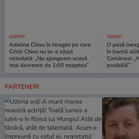
GSP.RO
GSP.RO
Adelina Chivu în imagini pe care
O poză inexp
Cristi Chivu nu le-a văzut
în bancă ală
niciodată: „Nu ajungeam acasă
Comăneci: „N
mai devreme de 1:00 noaptea”
posibilă!”
PARTENERI