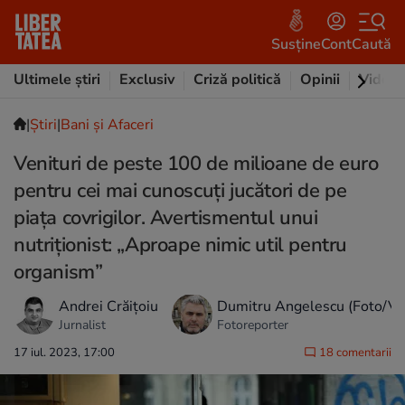
Susține
Cont
Caută
Ultimele știri
Exclusiv
Criză politică
Opinii
Video
|
Ştiri
|
Bani și Afaceri
Venituri de peste 100 de milioane de euro
pentru cei mai cunoscuți jucători de pe
piața covrigilor. Avertismentul unui
nutriționist: „Aproape nimic util pentru
organism”
Andrei Crăițoiu
Dumitru Angelescu (Foto/Vi
Jurnalist
Fotoreporter
17 iul. 2023, 17:00
18 comentarii