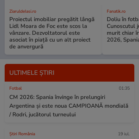
ZiaruldeIasi.ro
Fanatik.ro
Proiectul imobiliar pregătit lângă
Doliu în fot
Lidl Moara de Foc este scos la
Cunoscutul ju
vânzare. Dezvoltatorul este
murit chiar î
asociat în piață cu un alt proiect
2026, Spani
de anvergură
ULTIMELE ȘTIRI
Fotbal
01:35
CM 2026: Spania învinge în prelungiri
Argentina și este noua CAMPIOANĂ mondială
/ Rodri, jucătorul turneului
Știri România
19 iul.