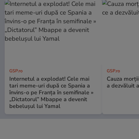
GSP.ro
GSP.ro
Internetul a explodat! Cele mai
Cauza morții
tari meme-uri după ce Spania a
a dezvăluit 
învins-o pe Franța în semifinale »
„Dictatorul” Mbappe a devenit
bebelușul lui Yamal