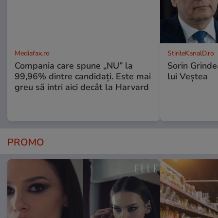
Mediafax.ro
StirileKanalD.ro
Compania care spune „NU” la
Sorin Grinde
99,96% dintre candidați. Este mai
lui Veștea
greu să intri aici decât la Harvard
PROMO