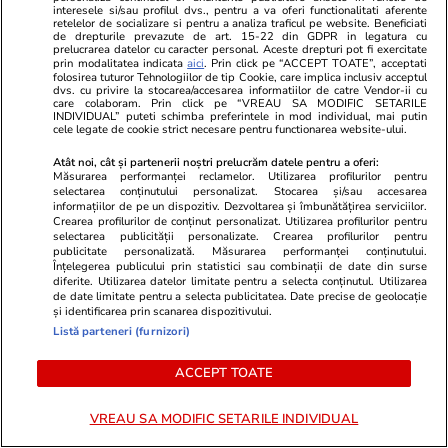
județului Tulcea
interesele si/sau profilul dvs., pentru a va oferi functionalitati aferente
retelelor de socializare si pentru a analiza traficul pe website. Beneficiati
de drepturile prevazute de art. 15-22 din GDPR in legatura cu
prelucrarea datelor cu caracter personal. Aceste drepturi pot fi exercitate
prin modalitatea indicata
aici
. Prin click pe “ACCEPT TOATE”, acceptati
folosirea tuturor Tehnologiilor de tip Cookie, care implica inclusiv acceptul
Opinii
19 iul.
dvs. cu privire la stocarea/accesarea informatiilor de catre Vendor-ii cu
care colaboram. Prin click pe “VREAU SA MODIFIC SETARILE
INDIVIDUAL” puteti schimba preferintele in mod individual, mai putin
Statul român are restanță: Cum
cele legate de cookie strict necesare pentru functionarea website-ului.
ne prăbușim competitivitatea și
Atât noi, cât și partenerii noștri prelucrăm datele pentru a oferi:
Măsurarea performanței reclamelor. Utilizarea profilurilor pentru
siguranța națională prin
selectarea conținutului personalizat. Stocarea și/sau accesarea
informațiilor de pe un dispozitiv. Dezvoltarea și îmbunătățirea serviciilor.
abandonul educației
Crearea profilurilor de conținut personalizat. Utilizarea profilurilor pentru
selectarea publicității personalizate. Crearea profilurilor pentru
publicitate personalizată. Măsurarea performanței conținutului.
Înțelegerea publicului prin statistici sau combinații de date din surse
diferite. Utilizarea datelor limitate pentru a selecta conținutul. Utilizarea
Opinii
18 iul.
de date limitate pentru a selecta publicitatea. Date precise de geolocație
și identificarea prin scanarea dispozitivului.
Listă parteneri (furnizori)
Va reuși România să-și păstreze
ACCEPT TOATE
rating-ul la nivelul Botswanei?
E asumată treaba!
VREAU SA MODIFIC SETARILE INDIVIDUAL