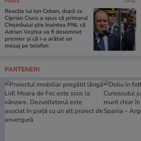
Politică
19 iul.
Reacția lui Ion Ceban, după ce
Ciprian Ciucu a spus că primarul
Chișinăului știa înaintea PNL că
Adrian Veștea va fi desemnat
premier și că i-a arătat un
mesaj pe telefon
PARTENERI