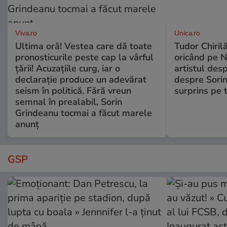
Viva.ro
Unica.ro
Ultima oră! Vestea care dă toate
Tudor Chiril
pronosticurile peste cap la vârful
oricând pe N
țării! Acuzațiile curg, iar o
artistul desp
declarație produce un adevărat
despre Sorin
seism în politică. Fără vreun
surprins pe 
semnal în prealabil, Sorin
Grindeanu tocmai a făcut marele
anunț
GSP