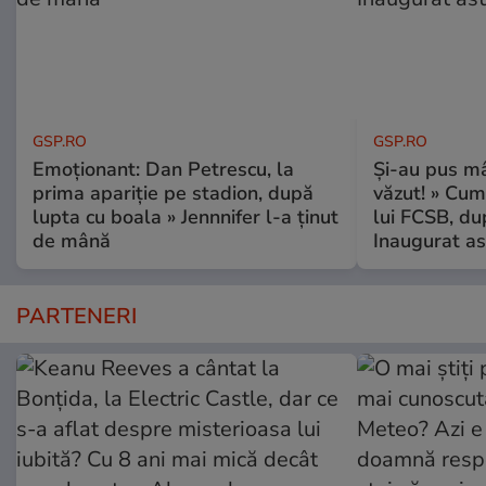
GSP.RO
GSP.RO
Emoționant: Dan Petrescu, la
Și-au pus mâ
prima apariție pe stadion, după
văzut! » Cum
lupta cu boala » Jennnifer l-a ținut
lui FCSB, du
de mână
Inaugurat as
PARTENERI