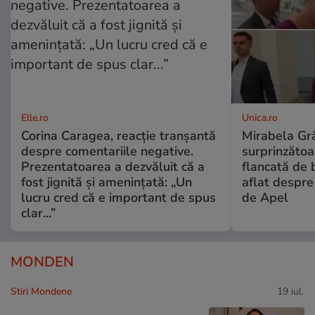
Elle.ro
Unica.ro
Corina Caragea, reacție tranșantă
Mirabela Gră
despre comentariile negative.
surprinzătoar
Prezentatoarea a dezvăluit că a
flancată de 
fost jignită și amenințată: „Un
aflat despre
lucru cred că e important de spus
de Apel
clar...”
MONDEN
Stiri Mondene
19 iul.