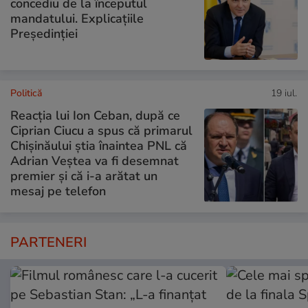
concediu de la începutul
mandatului. Explicațiile
Președinției
Politică
19 iul.
Reacția lui Ion Ceban, după ce
Ciprian Ciucu a spus că primarul
Chișinăului știa înaintea PNL că
Adrian Veștea va fi desemnat
premier și că i-a arătat un
mesaj pe telefon
PARTENERI