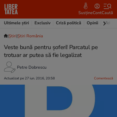
Susține
Cont
Caută
Ultimele știri
Exclusiv
Criză politică
Opinii
Video
|
Ştiri
|
Știri România
Veste bună pentru șoferi! Parcatul pe
trotuar ar putea să fie legalizat
Petre Dobrescu
Actualizat pe 27 iun. 2016, 20:58
Comentează