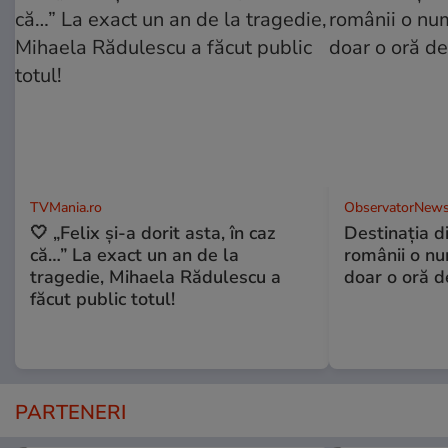
TVMania.ro
ObservatorNews
🤍 „Felix și-a dorit asta, în caz
Destinaţia d
că…” La exact un an de la
românii o nu
tragedie, Mihaela Rădulescu a
doar o oră d
făcut public totul!
PARTENERI