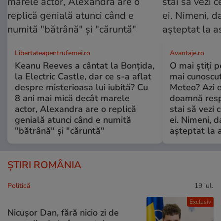
Libertateapentrufemei.ro
Avantaje.ro
Keanu Reeves a cântat la Bonțida,
O mai știți 
la Electric Castle, dar ce s-a aflat
mai cunoscu
despre misterioasa lui iubită? Cu
Meteo? Azi e
8 ani mai mică decât marele
doamnă respe
actor, Alexandra are o replică
stai să vezi 
genială atunci când e numită
ei. Nimeni, d
"bătrână" și "căruntă"
așteptat la 
ȘTIRI ROMÂNIA
Politică
19 iul.
Exclusiv
Nicușor Dan, fără nicio zi de