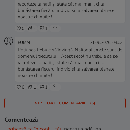
raporteze la nații și state cât mai mari , ci la
bunăstarea fiecărui individ și la salvarea planetei
noastre chinuite !
0
4
1
EUMM
21.06.2026, 08:03
Rațiunea trebuie să învingă! Naționalismele sunt de
domeniul trecutului . Acest secol nu trebuie să se
raporteze la nații și state cât mai mari , ci la
bunăstarea fiecărui individ și la salvarea planetei
noastre chinuite !
0
1
1
VEZI TOATE COMENTARIILE (5)
Comentează
Loghează-te în contul tău
pentru a adăuga