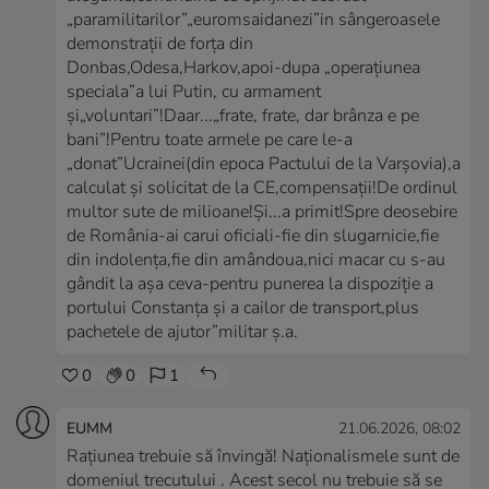
„paramilitarilor”„euromsaidanezi”in sângeroasele
demonstrații de forța din
Donbas,Odesa,Harkov,apoi-dupa „operațiunea
speciala”a lui Putin, cu armament
și„voluntari”!Daar...„frate, frate, dar brânza e pe
bani”!Pentru toate armele pe care le-a
„donat”Ucrainei(din epoca Pactului de la Varșovia),a
calculat și solicitat de la CE,compensații!De ordinul
multor sute de milioane!Și...a primit!Spre deosebire
de România-ai carui oficiali-fie din slugarnicie,fie
din indolența,fie din amândoua,nici macar cu s-au
gândit la așa ceva-pentru punerea la dispoziție a
portului Constanța și a cailor de transport,plus
pachetele de ajutor”militar ș.a.
0
0
1
EUMM
21.06.2026, 08:02
Rațiunea trebuie să învingă! Naționalismele sunt de
domeniul trecutului . Acest secol nu trebuie să se