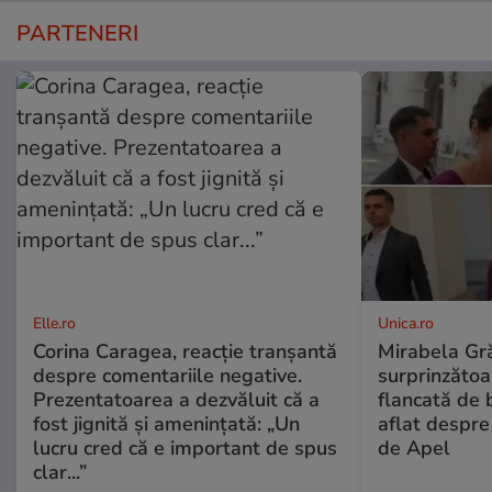
PARTENERI
Elle.ro
Unica.ro
Corina Caragea, reacție tranșantă
Mirabela Gră
despre comentariile negative.
surprinzătoar
Prezentatoarea a dezvăluit că a
flancată de 
fost jignită și amenințată: „Un
aflat despre
lucru cred că e important de spus
de Apel
clar...”