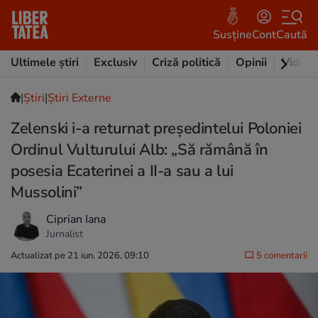
Susține
Cont
Caută
Ultimele știri
Exclusiv
Criză politică
Opinii
Video
|
Ştiri
|
Știri Externe
Zelenski i-a returnat președintelui Poloniei
Ordinul Vulturului Alb: „Să rămână în
posesia Ecaterinei a II-a sau a lui
Mussolini”
Ciprian Iana
Jurnalist
Actualizat pe 21 iun. 2026, 09:10
5 comentarii