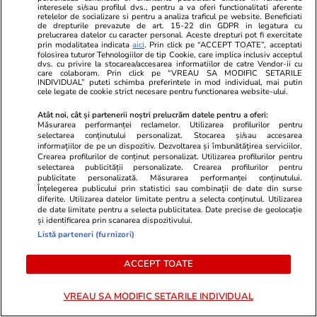
interesele si/sau profilul dvs., pentru a va oferi functionalitati aferente
GSP.ro
GSP.ro
retelelor de socializare si pentru a analiza traficul pe website. Beneficiati
de drepturile prevazute de art. 15-22 din GDPR in legatura cu
Au apărut imaginile și sunt
Șase echipe 
prelucrarea datelor cu caracter personal. Aceste drepturi pot fi exercitate
scandaloase! Gestul care a
calificate la
prin modalitatea indicata
aici
. Prin click pe “ACCEPT TOATE”, acceptati
folosirea tuturor Tehnologiilor de tip Cookie, care implica inclusiv acceptul
declanșat bătaia la finala Spania
dvs. cu privire la stocarea/accesarea informatiilor de catre Vendor-ii cu
care colaboram. Prin click pe “VREAU SA MODIFIC SETARILE
- Argentina
INDIVIDUAL” puteti schimba preferintele in mod individual, mai putin
cele legate de cookie strict necesare pentru functionarea website-ului.
Atât noi, cât și partenerii noștri prelucrăm datele pentru a oferi:
Măsurarea performanței reclamelor. Utilizarea profilurilor pentru
selectarea conținutului personalizat. Stocarea și/sau accesarea
informațiilor de pe un dispozitiv. Dezvoltarea și îmbunătățirea serviciilor.
Crearea profilurilor de conținut personalizat. Utilizarea profilurilor pentru
selectarea publicității personalizate. Crearea profilurilor pentru
publicitate personalizată. Măsurarea performanței conținutului.
Înțelegerea publicului prin statistici sau combinații de date din surse
diferite. Utilizarea datelor limitate pentru a selecta conținutul. Utilizarea
de date limitate pentru a selecta publicitatea. Date precise de geolocație
și identificarea prin scanarea dispozitivului.
Listă parteneri (furnizori)
ACCEPT TOATE
VREAU SA MODIFIC SETARILE INDIVIDUAL