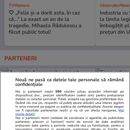
TVMania.ro
ObservatorNews
🤍 „Felix și-a dorit asta, în caz
Industria cu
că…” La exact un an de la
la limita leg
tragedie, Mihaela Rădulescu a
îmbogăţit pl
făcut public totul!
preţuri din 
PARTENERI
Nouă ne pasă ca datele tale personale să rămână
confidențiale
Noi și partenerii noștri
596
stocăm și/sau accesăm informații pe
dispozitivul dvs., precum identificatorii cookie unici pentru prelucrarea
datelor cu caracter personal. Puteți accepta sau gestiona preferințele dvs.
făcând clic mai jos, respectiv vă puteți opune utilizării unui interes legitim
în orice moment pe pagina cu politica de confidențialitate. Aceste alegeri
vor fi raportate partenerilor noștri și nu vă vor afecta navigarea.
Mai
multe detalii
Noi si partenerii nostri (retelele de socializare si agentiile de publicitate
partenere, precum si furnizorii nostri de servicii de date analitice)
prelucram date pentru a permite website-ului sa functioneze, pentru a
personaliza continutul si anunturile publicitare afisate in functie de