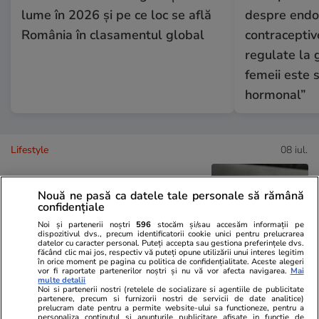
lume în 2026 și pe ce loc se află
despre endo
România în clasamentul global
contraceptive
regulate la 
femeii este 
hormonal”
Lifestyle
08 iul.
Nouă ne pasă ca datele tale personale să rămână
Ce este oțetul de orez și în ce
confidențiale
preparate se folosește
Noi și partenerii noștri
596
stocăm și/sau accesăm informații pe
dispozitivul dvs., precum identificatorii cookie unici pentru prelucrarea
datelor cu caracter personal. Puteți accepta sau gestiona preferințele dvs.
făcând clic mai jos, respectiv vă puteți opune utilizării unui interes legitim
în orice moment pe pagina cu politica de confidențialitate. Aceste alegeri
vor fi raportate partenerilor noștri și nu vă vor afecta navigarea.
Mai
multe detalii
Noi si partenerii nostri (retelele de socializare si agentiile de publicitate
Vacanțe și Cultură
07 iul.
partenere, precum si furnizorii nostri de servicii de date analitice)
prelucram date pentru a permite website-ului sa functioneze, pentru a
personaliza continutul si anunturile publicitare afisate in functie de