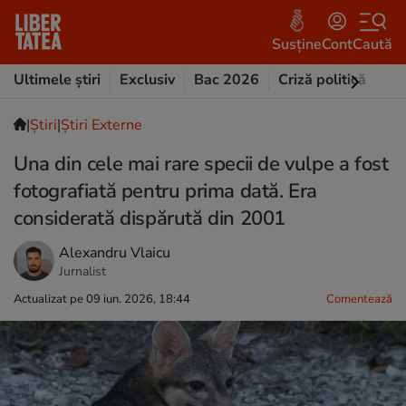
Susține
Cont
Caută
Ultimele știri
Exclusiv
Bac 2026
Criză politică
Opi
|
Ştiri
|
Știri Externe
Una din cele mai rare specii de vulpe a fost
fotografiată pentru prima dată. Era
considerată dispărută din 2001
Alexandru Vlaicu
Jurnalist
Actualizat pe 09 iun. 2026, 18:44
Comentează