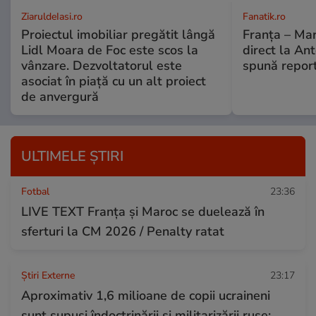
ZiaruldeIasi.ro
Fanatik.ro
Proiectul imobiliar pregătit lângă
Franţa – Mar
Lidl Moara de Foc este scos la
direct la An
vânzare. Dezvoltatorul este
spună repor
asociat în piață cu un alt proiect
de anvergură
ULTIMELE ȘTIRI
Fotbal
23:36
LIVE TEXT Franța și Maroc se duelează în
sferturi la CM 2026 / Penalty ratat
Știri Externe
23:17
Aproximativ 1,6 milioane de copii ucraineni
sunt supuși îndoctrinării și militarizării ruse: