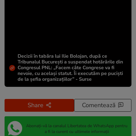
Decizii în tabăra lui Ilie Bolojan, după ce
Tribunalul București a suspendat hotărârile din
Congresul PNL: „Facem câte Congrese va fi
nevoie, cu același statut. Îi executăm pe puciști
de la șefia organizațiilor” - Surse
Share
Comentează
Abonați-vă la canalul Libertatea de WhatsApp pentru
a fi la curent cu ultimele informații