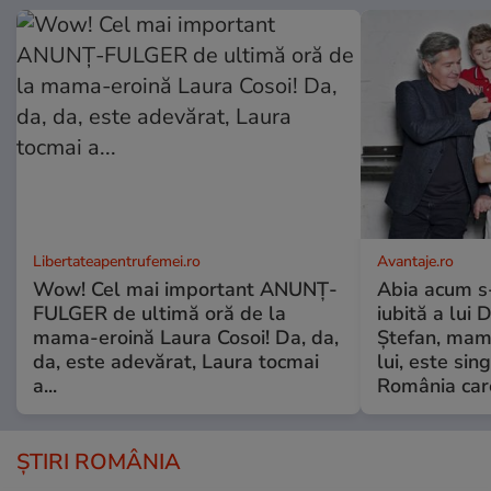
Libertateapentrufemei.ro
Avantaje.ro
Wow! Cel mai important ANUNȚ-
Abia acum s-
FULGER de ultimă oră de la
iubită a lui 
mama-eroină Laura Cosoi! Da, da,
Ștefan, mama 
da, este adevărat, Laura tocmai
lui, este si
a...
România care
ȘTIRI ROMÂNIA