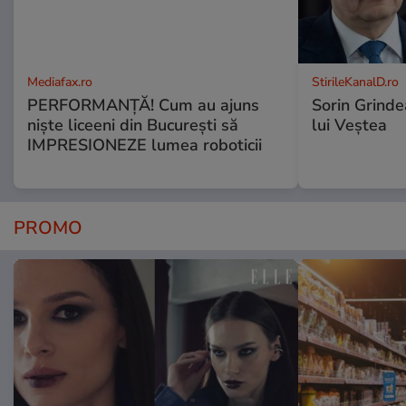
Mediafax.ro
StirileKanalD.ro
PERFORMANȚĂ! Cum au ajuns
Sorin Grinde
niște liceeni din București să
lui Veștea
IMPRESIONEZE lumea roboticii
PROMO