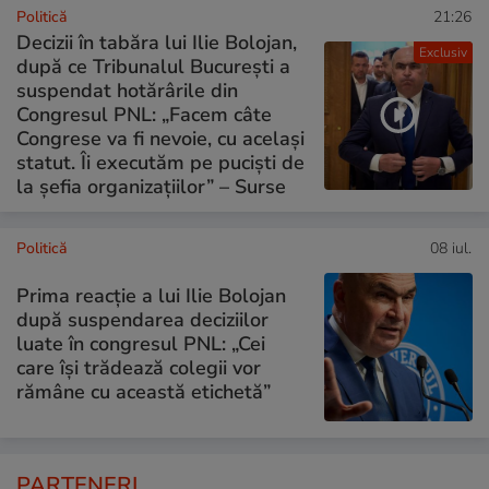
Politică
21:26
Decizii în tabăra lui Ilie Bolojan,
Exclusiv
după ce Tribunalul București a
suspendat hotărârile din
Congresul PNL: „Facem câte
Congrese va fi nevoie, cu același
statut. Îi executăm pe puciști de
la șefia organizațiilor” – Surse
Politică
08 iul.
Prima reacție a lui Ilie Bolojan
după suspendarea deciziilor
luate în congresul PNL: „Cei
care își trădează colegii vor
rămâne cu această etichetă”
PARTENERI