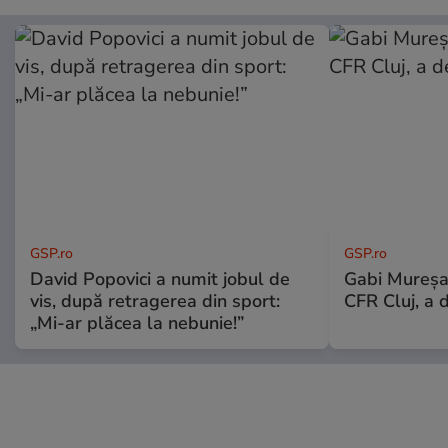
GSP.ro
GSP.ro
David Popovici a numit jobul de
Gabi Mureșa
vis, după retragerea din sport:
CFR Cluj, a 
„Mi-ar plăcea la nebunie!”