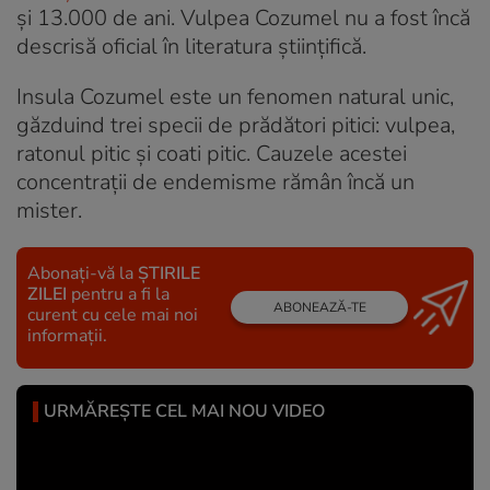
și 13.000 de ani. Vulpea Cozumel nu a fost încă
descrisă oficial în literatura științifică.
Insula Cozumel este un fenomen natural unic,
găzduind trei specii de prădători pitici: vulpea,
ratonul pitic și coati pitic. Cauzele acestei
concentrații de endemisme rămân încă un
mister.
Abonați-vă la
ȘTIRILE
ZILEI
pentru a fi la
ABONEAZĂ-TE
curent cu cele mai noi
informații.
URMĂREȘTE CEL MAI NOU VIDEO