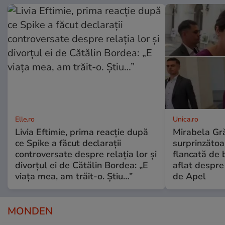
Elle.ro
Unica.ro
Livia Eftimie, prima reacție după
Mirabela Gră
ce Spike a făcut declarații
surprinzătoar
controversate despre relația lor și
flancată de 
divorțul ei de Cătălin Bordea: „E
aflat despre
viața mea, am trăit-o. Știu…”
de Apel
MONDEN