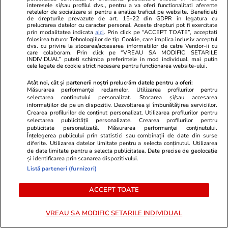
interesele si/sau profilul dvs., pentru a va oferi functionalitati aferente
retelelor de socializare si pentru a analiza traficul pe website. Beneficiati
de drepturile prevazute de art. 15-22 din GDPR in legatura cu
De ce să fotografiezi bagajul
prelucrarea datelor cu caracter personal. Aceste drepturi pot fi exercitate
prin modalitatea indicata
aici
. Prin click pe “ACCEPT TOATE”, acceptati
înainte de a pleca în vacanță
folosirea tuturor Tehnologiilor de tip Cookie, care implica inclusiv acceptul
dvs. cu privire la stocarea/accesarea informatiilor de catre Vendor-ii cu
care colaboram. Prin click pe “VREAU SA MODIFIC SETARILE
INDIVIDUAL” puteti schimba preferintele in mod individual, mai putin
cele legate de cookie strict necesare pentru functionarea website-ului.
Atât noi, cât și partenerii noștri prelucrăm datele pentru a oferi:
Vacanțe și Cultură
13 iun.
Măsurarea performanței reclamelor. Utilizarea profilurilor pentru
selectarea conținutului personalizat. Stocarea și/sau accesarea
informațiilor de pe un dispozitiv. Dezvoltarea și îmbunătățirea serviciilor.
Crearea profilurilor de conținut personalizat. Utilizarea profilurilor pentru
selectarea publicității personalizate. Crearea profilurilor pentru
Ce să iei cu tine în vacanță: lista
publicitate personalizată. Măsurarea performanței conținutului.
Înțelegerea publicului prin statistici sau combinații de date din surse
completă de lucruri esențiale
diferite. Utilizarea datelor limitate pentru a selecta conținutul. Utilizarea
de date limitate pentru a selecta publicitatea. Date precise de geolocație
și identificarea prin scanarea dispozitivului.
Listă parteneri (furnizori)
ACCEPT TOATE
Tehnologie
17 iun.
VREAU SA MODIFIC SETARILE INDIVIDUAL