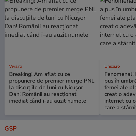
Viva.ro
Unica.ro
Breaking! Am aflat cu ce
Fenomenal! 
propunere de premier merge PNL
pus în umbră
la discuțiile de luni cu Nicușor
femei ale pl
Dan! Românii au reacționat
creat o adev
imediat când i-au auzit numele
internet cu o
care a stârni
GSP