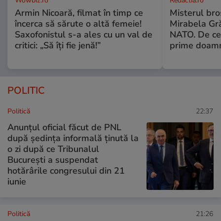
Wowbiz.ro
Redactia.ro
Armin Nicoară, filmat în timp ce
Misterul bro
încerca să sărute o altă femeie!
Mirabela Gr
Saxofonistul s-a ales cu un val de
NATO. De ce 
critici: „Să îți fie jenă!”
prime doam
POLITIC
Politică
22:37
Anunțul oficial făcut de PNL
după ședința informală ținută la
o zi după ce Tribunalul
București a suspendat
hotărârile congresului din 21
iunie
Politică
21:26