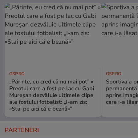
GSP.RO
GSP.RO
„Părinte, eu cred că nu mai pot” »
Sportiva a pr
Preotul care a fost pe lac cu Gabi
permanentă î
Mureșan dezvăluie ultimele clipe
aprins imagi
ale fostului fotbalist: „I-am zis:
care i-a lăs
«Stai pe aici că e beznă»”
PARTENERI