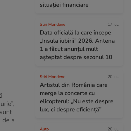
situației financiare
Stiri Mondene
17 iul.
Data oficială la care începe
„Insula iubirii” 2026. Antena
1 a făcut anunțul mult
așteptat despre sezonul 10
Stiri Mondene
20 iul.
Artistul din România care
merge la concerte cu
ă
elicopterul: „Nu este despre
urie”,
lux, ci despre eficiență”
 sunt
a de a
Auto
20 iul.