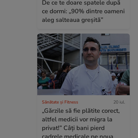
De ce te doare spatele după
ce dormi: „90% dintre oameni
aleg salteaua greșită”
Sănătate și Fitness
20 iul.
„Gărzile să fie plătite corect,
altfel medicii vor migra la
privat!” Câți bani pierd
cadrele medicale pe noua