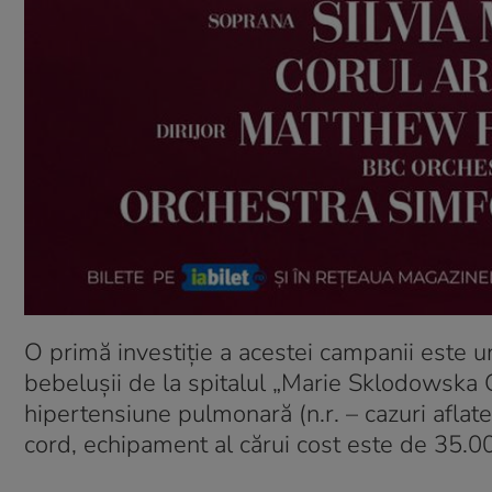
O primă investiție a acestei campanii este u
bebelușii de la spitalul „Marie Sklodowska 
hipertensiune pulmonară (n.r. – cazuri aflate
cord, echipament al cărui cost este de 35.0