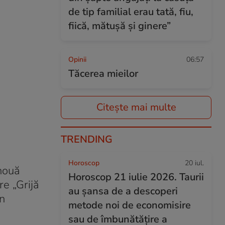
de tip familial erau tată, fiu,
fiică, mătușă și ginere”
Opinii
06:57
Tăcerea mieilor
Citește mai multe
TRENDING
Horoscop
20 iul.
nouă
Horoscop 21 iulie 2026. Taurii
re „Grijă
au șansa de a descoperi
in
metode noi de economisire
sau de îmbunătățire a