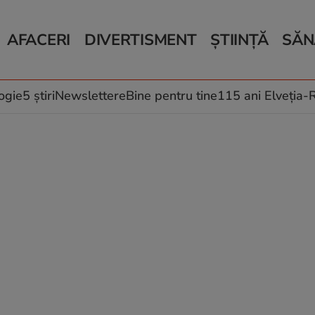
AFACERI
DIVERTISMENT
ȘTIINȚĂ
SĂN
Bani și Afaceri
Monden
Știri Știință
Știri 
Auto
Horoscop
Schimbări climati
Relații
Locuri de muncă
Muzică și Filme
Rețete
ogie
5 știri
Newslettere
Bine pentru tine
115 ani Elveția
Imobiliare.ro
Vacanțe și Cultură
Fructe
eJobs.ro
Îngriji