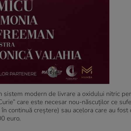
n sistem modern de livrare a oxidului nitric pe
Curie” care este necesar nou-născuților ce suf
 în continuă creștere) sau acelora care au fost
00 euro.