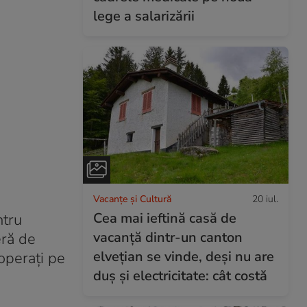
lege a salarizării
Vacanțe și Cultură
20 iul.
Cea mai ieftină casă de
ntru
vacanță dintr-un canton
eră de
elvețian se vinde, deși nu are
 operați pe
duș și electricitate: cât costă