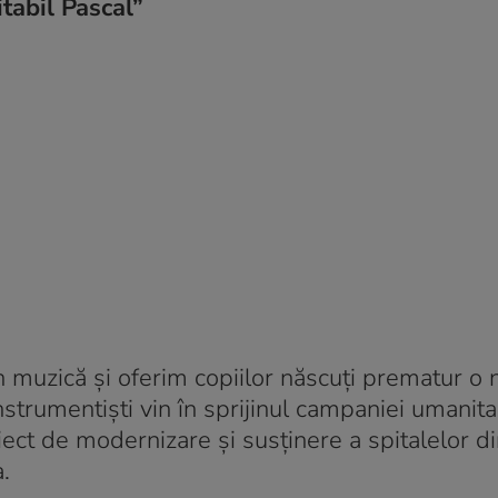
tabil Pascal”
 muzică și oferim copiilor născuți prematur o 
nstrumentiști vin în sprijinul campaniei umanita
ect de modernizare și susținere a spitalelor d
.