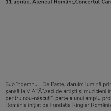
11 aprilie, Ateneul Român:„Concertul Cari
Sub îndemnul „De Paște, dăruim lumină prin
șansă la VIAȚĂ”,zeci de artiști și muzicieni i
pentru nou-născuți”, parte a unui amplu proi
România inițiat de Fundația Ringier România