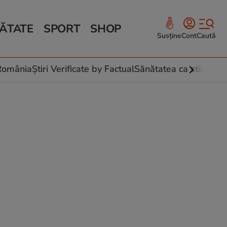
ĂTATE
SPORT
SHOP
Susține
Cont
Caută
Sănătate și Fitness
ce
 culinare
-România
Știri Verificate by Factual
Sănătatea ca stil de vi
 și legume
rea plantelor