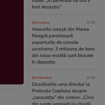
Italiei: „În jumătate de oră a
fost dezastru”
Știri Externe
07:02
Atacurile rusești din Marea
Neagră paralizează
exporturile de cereale
ucrainene: 3 milioane de tone
din noua recoltă sunt blocate
în depozite
Știri România
07:00
Dezvăluirile unui director la
Protecția Copilului despre
„caracatița” din sistem: „Cinci
din șapte angajați la căsuță