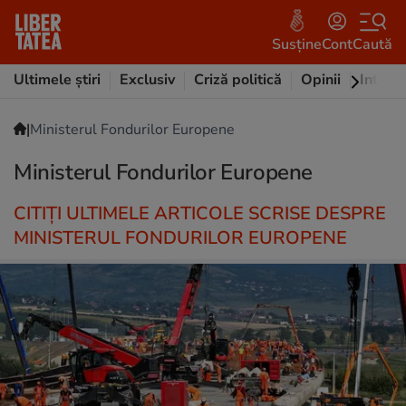
Susține
Cont
Caută
Ultimele știri
Exclusiv
Criză politică
Opinii
Intervi
|
Ministerul Fondurilor Europene
Ministerul Fondurilor Europene
CITIȚI ULTIMELE ARTICOLE SCRISE DESPRE
MINISTERUL FONDURILOR EUROPENE