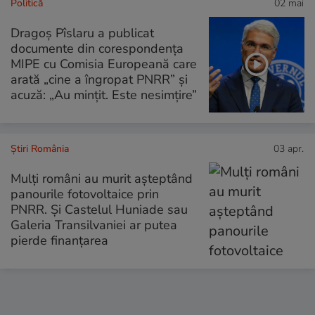
Politică
02 mai
Dragoș Pîslaru a publicat
documente din corespondența
MIPE cu Comisia Europeană care
arată „cine a îngropat PNRR” și
acuză: „Au mințit. Este nesimțire”
Știri România
03 apr.
Mulți români au murit așteptând
panourile fotovoltaice prin
PNRR. Și Castelul Huniade sau
Galeria Transilvaniei ar putea
pierde finanțarea