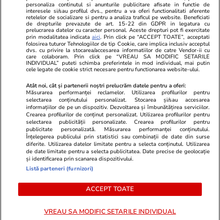
personaliza continutul si anunturile publicitare afisate in functie de
Program TV
Calculator sarcina
Imoradar24
interesele si/sau profilul dvs., pentru a va oferi functionalitati aferente
retelelor de socializare si pentru a analiza traficul pe website. Beneficiati
Avantaje
Ajută Copiii
Colecții Libertatea
de drepturile prevazute de art. 15-22 din GDPR in legatura cu
prelucrarea datelor cu caracter personal. Aceste drepturi pot fi exercitate
prin modalitatea indicata
aici
. Prin click pe “ACCEPT TOATE”, acceptati
Pariază responsabil! Decizia ONJN nr. 821/25.09.2025.
folosirea tuturor Tehnologiilor de tip Cookie, care implica inclusiv acceptul
dvs. cu privire la stocarea/accesarea informatiilor de catre Vendor-ii cu
Jocurile de noroc sunt interzise minorilor.
care colaboram. Prin click pe “VREAU SA MODIFIC SETARILE
INDIVIDUAL” puteti schimba preferintele in mod individual, mai putin
cele legate de cookie strict necesare pentru functionarea website-ului.
© 2026 Ringier Romania. Toate drepturile rezervate
Atât noi, cât și partenerii noștri prelucrăm datele pentru a oferi:
Măsurarea performanței reclamelor. Utilizarea profilurilor pentru
selectarea conținutului personalizat. Stocarea și/sau accesarea
informațiilor de pe un dispozitiv. Dezvoltarea și îmbunătățirea serviciilor.
Crearea profilurilor de conținut personalizat. Utilizarea profilurilor pentru
Actualizare preferințe cookies
selectarea publicității personalizate. Crearea profilurilor pentru
publicitate personalizată. Măsurarea performanței conținutului.
Înțelegerea publicului prin statistici sau combinații de date din surse
diferite. Utilizarea datelor limitate pentru a selecta conținutul. Utilizarea
de date limitate pentru a selecta publicitatea. Date precise de geolocație
și identificarea prin scanarea dispozitivului.
Listă parteneri (furnizori)
ACCEPT TOATE
VREAU SA MODIFIC SETARILE INDIVIDUAL