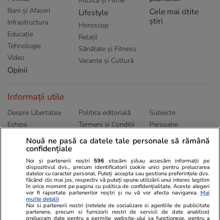
Muzică și Filme
Bani și Afaceri
Cele mai citite
Lifestyle
știri
Infrastructura
Horoscop
Educație
Relații
Tehnologie
Sănătate și Fitness
Video
Vacanțe și Cultură
Opinii
Informații utile
Despre Libertatea
Politica editorială
Subiecte
Echipa
Termeni și Conditii
Persoane
Publicitate
Abonamente
Sitemap
Nouă ne pasă ca datele tale personale să rămână
Politica de
confidențiale
Autori
confidențialitate
Noi și partenerii noștri
596
stocăm și/sau accesăm informații pe
dispozitivul dvs., precum identificatorii cookie unici pentru prelucrarea
datelor cu caracter personal. Puteți accepta sau gestiona preferințele dvs.
Ringier România
făcând clic mai jos, respectiv vă puteți opune utilizării unui interes legitim
în orice moment pe pagina cu politica de confidențialitate. Aceste alegeri
vor fi raportate partenerilor noștri și nu vă vor afecta navigarea.
Mai
Libertatea pentru
ELLE
Locuri de muncă
multe detalii
femei
Noi si partenerii nostri (retelele de socializare si agentiile de publicitate
Gazeta Sporturilor
Imobiliare.ro
partenere, precum si furnizorii nostri de servicii de date analitice)
Unica.ro
prelucram date pentru a permite website-ului sa functioneze, pentru a
Stiri mondene
Jobradar24