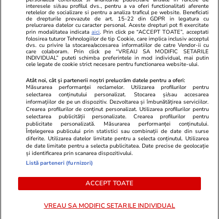
Program TV
Calculator sarcina
Imoradar24
interesele si/sau profilul dvs., pentru a va oferi functionalitati aferente
retelelor de socializare si pentru a analiza traficul pe website. Beneficiati
Avantaje
Ajută Copiii
Colecții Libertatea
de drepturile prevazute de art. 15-22 din GDPR in legatura cu
prelucrarea datelor cu caracter personal. Aceste drepturi pot fi exercitate
prin modalitatea indicata
aici
. Prin click pe “ACCEPT TOATE”, acceptati
Pariază responsabil! Decizia ONJN nr. 821/25.09.2025.
folosirea tuturor Tehnologiilor de tip Cookie, care implica inclusiv acceptul
dvs. cu privire la stocarea/accesarea informatiilor de catre Vendor-ii cu
Jocurile de noroc sunt interzise minorilor.
care colaboram. Prin click pe “VREAU SA MODIFIC SETARILE
INDIVIDUAL” puteti schimba preferintele in mod individual, mai putin
cele legate de cookie strict necesare pentru functionarea website-ului.
© 2026 Ringier Romania. Toate drepturile rezervate
Atât noi, cât și partenerii noștri prelucrăm datele pentru a oferi:
Măsurarea performanței reclamelor. Utilizarea profilurilor pentru
selectarea conținutului personalizat. Stocarea și/sau accesarea
informațiilor de pe un dispozitiv. Dezvoltarea și îmbunătățirea serviciilor.
Crearea profilurilor de conținut personalizat. Utilizarea profilurilor pentru
Actualizare preferințe cookies
selectarea publicității personalizate. Crearea profilurilor pentru
publicitate personalizată. Măsurarea performanței conținutului.
Înțelegerea publicului prin statistici sau combinații de date din surse
diferite. Utilizarea datelor limitate pentru a selecta conținutul. Utilizarea
de date limitate pentru a selecta publicitatea. Date precise de geolocație
și identificarea prin scanarea dispozitivului.
Listă parteneri (furnizori)
ACCEPT TOATE
VREAU SA MODIFIC SETARILE INDIVIDUAL