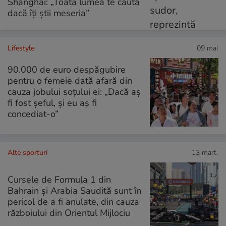
Shanghai: „Toată lumea te caută
dacă îți știi meseria”
Lifestyle
09 mai
90.000 de euro despăgubire
pentru o femeie dată afară din
cauza jobului soțului ei: „Dacă aș
fi fost șeful, și eu aș fi
concediat-o”
Alte sporturi
13 mart.
Cursele de Formula 1 din
Bahrain şi Arabia Saudită sunt în
pericol de a fi anulate, din cauza
războiului din Orientul Mijlociu