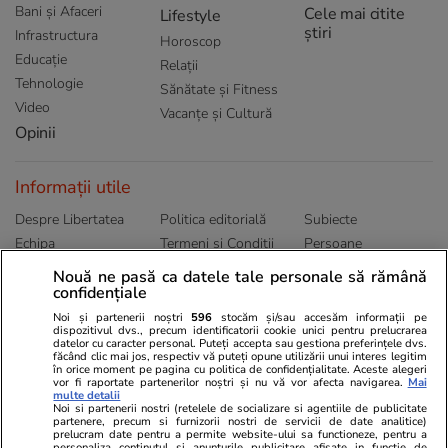
Bani și Afaceri
Cele mai citite
Lifestyle
știri
Infrastructura
Horoscop
Educație
Relații
Tehnologie
Sănătate și Fitness
Video
Vacanțe și Cultură
Opinii
Informații utile
Despre Libertatea
Politica editorială
Subiecte
Echipa
Termeni și Conditii
Persoane
Publicitate
Abonamente
Sitemap
Nouă ne pasă ca datele tale personale să rămână
confidențiale
Politica de
Autori
confidențialitate
Noi și partenerii noștri
596
stocăm și/sau accesăm informații pe
dispozitivul dvs., precum identificatorii cookie unici pentru prelucrarea
datelor cu caracter personal. Puteți accepta sau gestiona preferințele dvs.
Ringier România
făcând clic mai jos, respectiv vă puteți opune utilizării unui interes legitim
în orice moment pe pagina cu politica de confidențialitate. Aceste alegeri
vor fi raportate partenerilor noștri și nu vă vor afecta navigarea.
Mai
Libertatea pentru
ELLE
Locuri de muncă
multe detalii
femei
Noi si partenerii nostri (retelele de socializare si agentiile de publicitate
Gazeta Sporturilor
Imobiliare.ro
partenere, precum si furnizorii nostri de servicii de date analitice)
Unica.ro
prelucram date pentru a permite website-ului sa functioneze, pentru a
Stiri mondene
Jobradar24
personaliza continutul si anunturile publicitare afisate in functie de