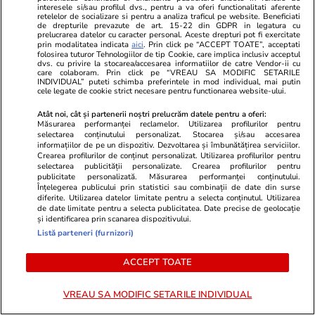
interesele si/sau profilul dvs., pentru a va oferi functionalitati aferente
elicopterul: „Nu este despre
retelelor de socializare si pentru a analiza traficul pe website. Beneficiati
de drepturile prevazute de art. 15-22 din GDPR in legatura cu
lux, ci despre eficiență”
prelucrarea datelor cu caracter personal. Aceste drepturi pot fi exercitate
prin modalitatea indicata
aici
. Prin click pe “ACCEPT TOATE”, acceptati
folosirea tuturor Tehnologiilor de tip Cookie, care implica inclusiv acceptul
dvs. cu privire la stocarea/accesarea informatiilor de catre Vendor-ii cu
care colaboram. Prin click pe “VREAU SA MODIFIC SETARILE
INDIVIDUAL” puteti schimba preferintele in mod individual, mai putin
cele legate de cookie strict necesare pentru functionarea website-ului.
PARTENERI
Atât noi, cât și partenerii noștri prelucrăm datele pentru a oferi:
Măsurarea performanței reclamelor. Utilizarea profilurilor pentru
selectarea conținutului personalizat. Stocarea și/sau accesarea
informațiilor de pe un dispozitiv. Dezvoltarea și îmbunătățirea serviciilor.
Crearea profilurilor de conținut personalizat. Utilizarea profilurilor pentru
selectarea publicității personalizate. Crearea profilurilor pentru
publicitate personalizată. Măsurarea performanței conținutului.
Înțelegerea publicului prin statistici sau combinații de date din surse
diferite. Utilizarea datelor limitate pentru a selecta conținutul. Utilizarea
de date limitate pentru a selecta publicitatea. Date precise de geolocație
și identificarea prin scanarea dispozitivului.
Listă parteneri (furnizori)
ACCEPT TOATE
TVMania.ro
ObservatorNews
VREAU SA MODIFIC SETARILE INDIVIDUAL
🤍 „Felix și-a dorit asta, în caz
Maşină cu şa