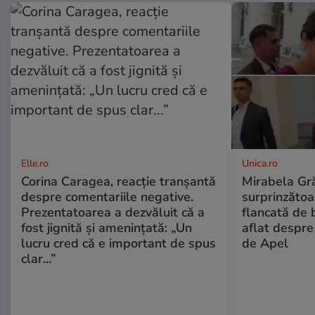
Elle.ro
Unica.ro
Corina Caragea, reacție tranșantă
Mirabela Gră
despre comentariile negative.
surprinzătoar
Prezentatoarea a dezvăluit că a
flancată de 
fost jignită și amenințată: „Un
aflat despre
lucru cred că e important de spus
de Apel
clar...”