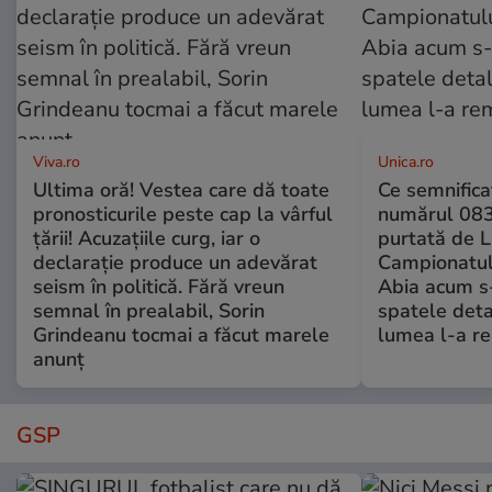
Viva.ro
Unica.ro
Ultima oră! Vestea care dă toate
Ce semnificaț
pronosticurile peste cap la vârful
numărul 083
țării! Acuzațiile curg, iar o
purtată de L
declarație produce un adevărat
Campionatul
seism în politică. Fără vreun
Abia acum s-
semnal în prealabil, Sorin
spatele deta
Grindeanu tocmai a făcut marele
lumea l-a r
anunț
GSP