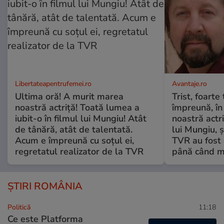
Libertateapentrufemei.ro
Avantaje.ro
Ultima oră! A murit marea
Trist, foarte
noastră actriță! Toată lumea a
împreună, în
iubit-o în filmul lui Mungiu! Atât
noastră actri
de tânără, atât de talentată.
lui Mungiu, ș
Acum e împreună cu soțul ei,
TVR au fost 
regretatul realizator de la TVR
până când mo
ȘTIRI ROMÂNIA
Politică
11:18
Ce este Platforma