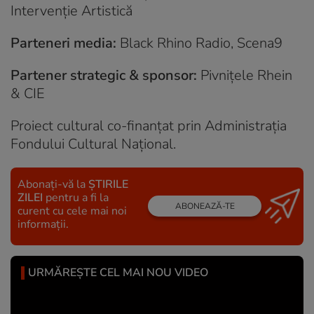
Intervenție Artistică
Parteneri media:
Black Rhino Radio, Scena9
Partener strategic & sponsor:
Pivnițele Rhein
& CIE
Proiect cultural co-finanțat prin Administrația
Fondului Cultural Național.
Abonați-vă la
ȘTIRILE
ZILEI
pentru a fi la
ABONEAZĂ-TE
curent cu cele mai noi
informații.
URMĂREȘTE CEL MAI NOU VIDEO