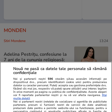
MONDEN
Stiri Mondene
13:24
Adelina Pestrițu, confesiune la
7 ani de la cununia religioasă:
„Nu o să spun că avem o relație
Nouă ne pasă ca datele tale personale să rămână
perfectă”
confidențiale
Noi și partenerii noștri
596
stocăm și/sau accesăm informații pe
dispozitivul dvs., precum identificatorii cookie unici pentru prelucrarea
datelor cu caracter personal. Puteți accepta sau gestiona preferințele dvs.
făcând clic mai jos, respectiv vă puteți opune utilizării unui interes legitim
în orice moment pe pagina cu politica de confidențialitate. Aceste alegeri
Stiri Mondene
12:51
vor fi raportate partenerilor noștri și nu vă vor afecta navigarea.
Mai
multe detalii
Noi si partenerii nostri (retelele de socializare si agentiile de publicitate
partenere, precum si furnizorii nostri de servicii de date analitice)
Artistul din România care
prelucram date pentru a permite website-ului sa functioneze, pentru a
merge la concerte cu
personaliza continutul si anunturile publicitare afisate in functie de