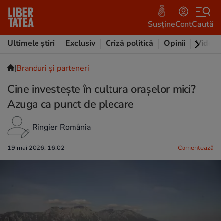
Susține
Cont
Caută
Ultimele știri
Exclusiv
Criză politică
Opinii
Video
|
Branduri și parteneri
Cine investește în cultura orașelor mici?
Azuga ca punct de plecare
Ringier România
19 mai 2026, 16:02
Comentează