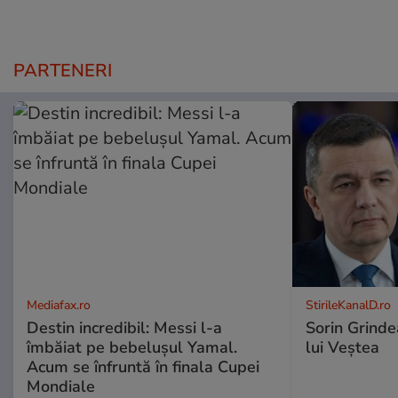
PARTENERI
Mediafax.ro
StirileKanalD.ro
Destin incredibil: Messi l-a
Sorin Grinde
îmbăiat pe bebelușul Yamal.
lui Veștea
Acum se înfruntă în finala Cupei
Mondiale