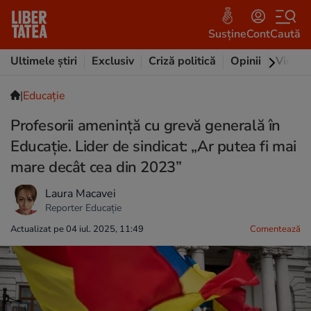
Susține
Cont
Caută
Ultimele știri
Exclusiv
Criză politică
Opinii
Video
|
Educație
Profesorii amenință cu grevă generală în
Educație. Lider de sindicat: „Ar putea fi mai
mare decât cea din 2023”
Laura Macavei
Reporter Educație
Actualizat pe 04 iul. 2025, 11:49
Comentează