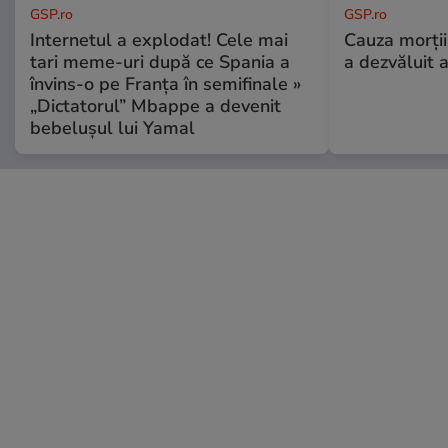
GSP.ro
GSP.ro
Internetul a explodat! Cele mai
Cauza morții
tari meme-uri după ce Spania a
a dezvăluit 
învins-o pe Franța în semifinale »
„Dictatorul” Mbappe a devenit
bebelușul lui Yamal