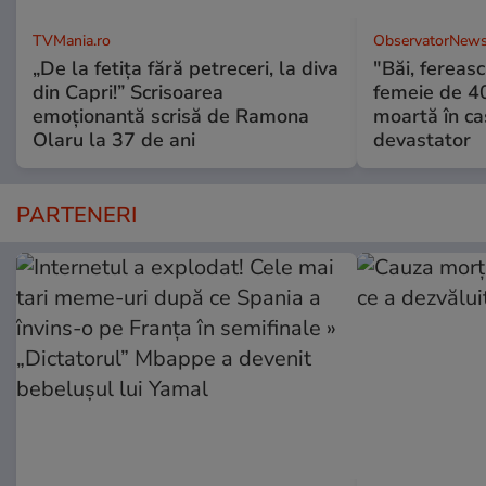
TVMania.ro
ObservatorNews
„De la fetița fără petreceri, la diva
"Băi, ferea
din Capri!” Scrisoarea
femeie de 40
emoționantă scrisă de Ramona
moartă în ca
Olaru la 37 de ani
devastator
PARTENERI