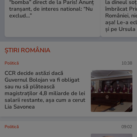
“bomba” direct de la Paris! Anunț
la dineul so
tranșant, de interes national: “Nu
îmbrăcat Pr
exclud…”
României, ni
așa! Le-a ec
și pe Ursula
ȘTIRI ROMÂNIA
Politică
10:38
CCR decide astăzi dacă
Guvernul Bolojan va fi obligat
sau nu să plătească
magistraților 4,8 miliarde de lei
salarii restante, așa cum a cerut
Lia Savonea
Politică
09:02