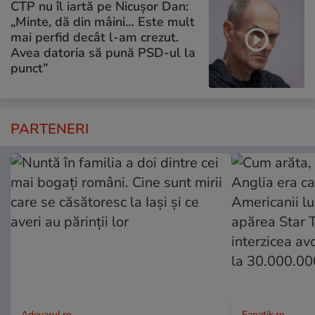
CTP nu îl iartă pe Nicușor Dan:
„Minte, dă din mâini… Este mult
mai perfid decât l-am crezut.
Avea datoria să pună PSD-ul la
punct”
PARTENERI
Adevarul.ro
Fanatik.ro