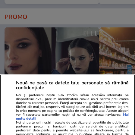
PROMO
Nouă ne pasă ca datele tale personale să rămână
confidențiale
Noi și partenerii noștri
596
stocăm și/sau accesăm informații pe
Advertorial
Advertorial
dispozitivul dvs., precum identificatorii cookie unici pentru prelucrarea
datelor cu caracter personal. Puteți accepta sau gestiona preferințele dvs.
Smart is the new chic: Cum ne
Înscrie-te ac
făcând clic mai jos, respectiv vă puteți opune utilizării unui interes legitim
ajută tehnologia să ne reinventăm
voucher de 5
în orice moment pe pagina cu politica de confidențialitate. Aceste alegeri
vor fi raportate partenerilor noștri și nu vă vor afecta navigarea.
Mai
multe detalii
Noi si partenerii nostri (retelele de socializare si agentiile de publicitate
partenere, precum si furnizorii nostri de servicii de date analitice)
PARTENERI
prelucram date pentru a permite website-ului sa functioneze, pentru a
personaliza continutul si anunturile publicitare afisate in functie de