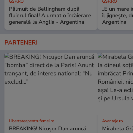
GSP.RO
GSP.RO
Pălmuit de Bellingham după
„E un mare i
fluierul final! A urmat o încăierare
îl jignește, 
generală la Anglia - Argentina
Argentina
PARTENERI
Libertateapentrufemei.ro
Avantaje.ro
BREAKING! Nicușor Dan aruncă
Mirabela Grăd