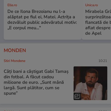
Elle.ro
Unica.ro
De ce Ilona Brezoianu nu l-a
Mirabela Gră
alăptat pe fiul ei, Matei. Actrița a
surprinzătoar
dezvăluit public adevăratul motiv:
flancată de 
„E corpul meu..."
aflat despre
de Apel
MONDEN
Stiri Mondene
10:21
Câți bani a câștigat Gabi Tamaș
din fotbal. A făcut cadou
milioane de euro. „Sunt mână
largă. Sunt plătitor, cum se
spune”