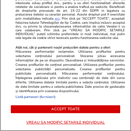
interesele si/sau profilul dvs., pentru a va oferi functionalitati aferente
retelelor de socializare si pentru a analiza traficul pe website. Beneficiati
de drepturile prevazute de art. 15-22 din GDPR in legatura cu
prelucrarea datelor cu caracter personal. Aceste drepturi pot fi exercitate
prin modalitatea indicata
aici
. Prin click pe “ACCEPT TOATE”, acceptati
folosirea tuturor Tehnologiilor de tip Cookie, care implica inclusiv acceptul
dvs. cu privire la stocarea/accesarea informatiilor de catre Vendor-ii cu
care colaboram. Prin click pe “VREAU SA MODIFIC SETARILE
INDIVIDUAL” puteti schimba preferintele in mod individual, mai putin
cele legate de cookie strict necesare pentru functionarea website-ului.
Atât noi, cât și partenerii noștri prelucrăm datele pentru a oferi:
Măsurarea performanței reclamelor. Utilizarea profilurilor pentru
selectarea conținutului personalizat. Stocarea și/sau accesarea
informațiilor de pe un dispozitiv. Dezvoltarea și îmbunătățirea serviciilor.
Crearea profilurilor de conținut personalizat. Utilizarea profilurilor pentru
selectarea publicității personalizate. Crearea profilurilor pentru
publicitate personalizată. Măsurarea performanței conținutului.
Wowbiz.ro
Redactia.ro
Înțelegerea publicului prin statistici sau combinații de date din surse
Ea este alpinista care și-a pierdut
Dr Bilic: Ce
diferite. Utilizarea datelor limitate pentru a selecta conținutul. Utilizarea
de date limitate pentru a selecta publicitatea. Date precise de geolocație
viața în tragedia din Bucegi.
ciorba. De ce
și identificarea prin scanarea dispozitivului.
Antonia, medic stomatolog din
niciodata
Listă parteneri (furnizori)
București, a murit după o cădere
de aproximativ 10 metri
ACCEPT TOATE
VREAU SA MODIFIC SETARILE INDIVIDUAL
POLITIC