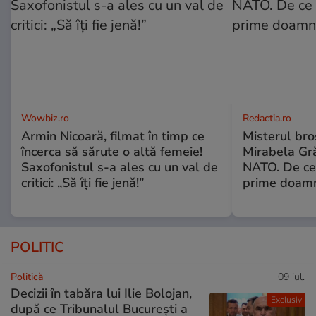
Wowbiz.ro
Redactia.ro
Armin Nicoară, filmat în timp ce
Misterul bro
încerca să sărute o altă femeie!
Mirabela Gr
Saxofonistul s-a ales cu un val de
NATO. De ce 
critici: „Să îți fie jenă!”
prime doam
POLITIC
Politică
09 iul.
Decizii în tabăra lui Ilie Bolojan,
Exclusiv
după ce Tribunalul București a