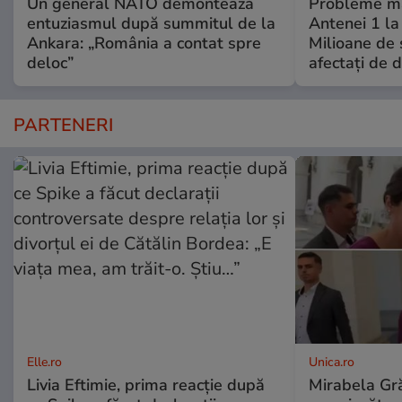
Un general NATO demontează
Probleme ma
entuziasmul după summitul de la
Antenei 1 la
Ankara: „România a contat spre
Milioane de 
deloc”
afectați de 
PARTENERI
Elle.ro
Unica.ro
Livia Eftimie, prima reacție după
Mirabela Gră