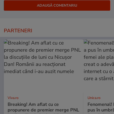
PARTENERI
Viva.ro
Unica.ro
Breaking! Am aflat cu ce
Fenomenal! 
propunere de premier merge PNL
pus în umbră