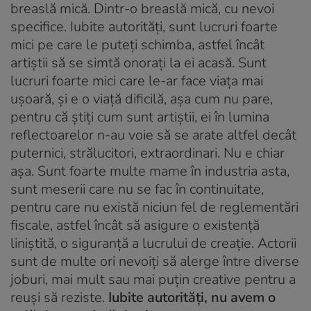
breaslă mică. Dintr-o breaslă mică, cu nevoi
specifice. Iubite autorități, sunt lucruri foarte
mici pe care le puteți schimba, astfel încât
artiștii să se simtă onorați la ei acasă. Sunt
lucruri foarte mici care le-ar face viața mai
ușoară, și e o viață dificilă, așa cum nu pare,
pentru că știți cum sunt artiștii, ei în lumina
reflectoarelor n-au voie să se arate altfel decât
puternici, strălucitori, extraordinari. Nu e chiar
așa. Sunt foarte multe mame în industria asta,
sunt meserii care nu se fac în continuitate,
pentru care nu există niciun fel de reglementări
fiscale, astfel încât să asigure o existență
liniștită, o siguranță a lucrului de creație. Actorii
sunt de multe ori nevoiți să alerge între diverse
joburi, mai mult sau mai puțin creative pentru a
reuși să reziste.
Iubite autorități, nu avem o