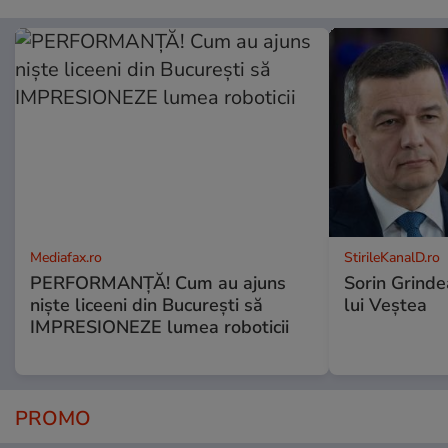
Mediafax.ro
StirileKanalD.ro
PERFORMANȚĂ! Cum au ajuns
Sorin Grinde
niște liceeni din București să
lui Veștea
IMPRESIONEZE lumea roboticii
PROMO