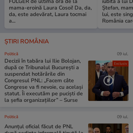
FULGER de ultimă oră de la
iubită a lui 
mama-eroină Laura Cosoi! Da, da,
Ștefan, mama 
da, este adevărat, Laura tocmai
lui, este si
a...
România care
ȘTIRI ROMÂNIA
Politică
09 iul.
Decizii în tabăra lui Ilie Bolojan,
Exclusiv
după ce Tribunalul București a
suspendat hotărârile din
Congresul PNL: „Facem câte
Congrese va fi nevoie, cu același
statut. Îi executăm pe puciști de
la șefia organizațiilor” – Surse
Politică
09 iul.
Anunțul oficial făcut de PNL
după ședința informală ținută la