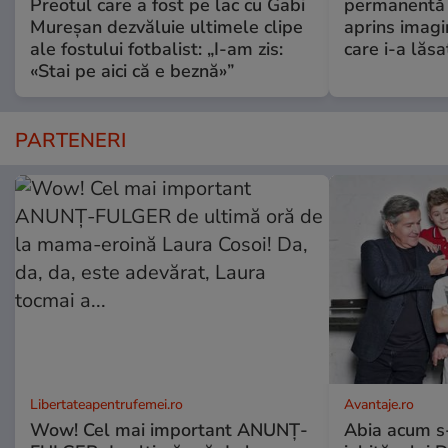
Preotul care a fost pe lac cu Gabi
permanentă î
Mureșan dezvăluie ultimele clipe
aprins imagi
ale fostului fotbalist: „I-am zis:
care i-a lăs
«Stai pe aici că e beznă»”
PARTENERI
Libertateapentrufemei.ro
Avantaje.ro
Wow! Cel mai important ANUNȚ-
Abia acum s-