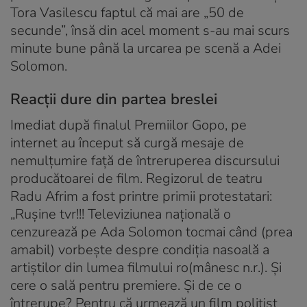
Tora Vasilescu faptul că mai are „50 de
secunde”, însă din acel moment s-au mai scurs
minute bune până la urcarea pe scenă a Adei
Solomon.
Reacții dure din partea breslei
Imediat după finalul Premiilor Gopo, pe
internet au început să curgă mesaje de
nemulțumire față de întreruperea discursului
producătoarei de film. Regizorul de teatru
Radu Afrim a fost printre primii protestatari:
„Rușine tvr!!! Televiziunea națională o
cenzurează pe Ada Solomon tocmai când (prea
amabil) vorbește despre condiția nasoală a
artiștilor din lumea filmului ro(mânesc n.r.). Și
cere o sală pentru premiere. Și de ce o
întrerupe? Pentru că urmează un film polițist