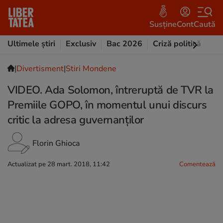
Susține
Cont
Caută
Ultimele știri
Exclusiv
Bac 2026
Criză politică
Opi
|
Divertisment
|
Stiri Mondene
VIDEO. Ada Solomon, întreruptă de TVR la
Premiile GOPO, în momentul unui discurs
critic la adresa guvernanților
Florin Ghioca
Actualizat pe 28 mart. 2018, 11:42
Comentează