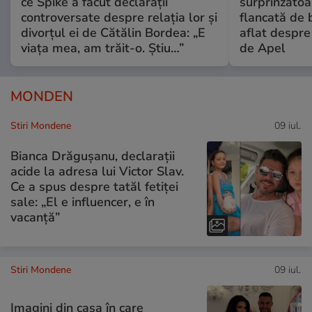
ce Spike a făcut declarații
surprinzătoar
controversate despre relația lor și
flancată de 
divorțul ei de Cătălin Bordea: „E
aflat despre
viața mea, am trăit-o. Știu…”
de Apel
MONDEN
Stiri Mondene
09 iul.
Bianca Drăgușanu, declarații
acide la adresa lui Victor Slav.
Ce a spus despre tatăl fetiței
sale: „El e influencer, e în
vacanță”
Stiri Mondene
09 iul.
Imagini din casa în care