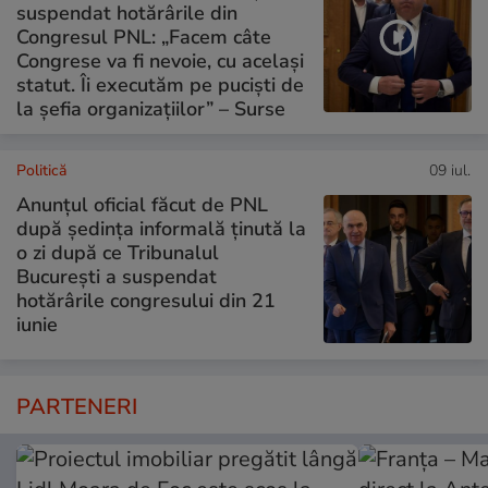
suspendat hotărârile din
Congresul PNL: „Facem câte
Congrese va fi nevoie, cu același
statut. Îi executăm pe puciști de
la șefia organizațiilor” – Surse
Politică
09 iul.
Anunțul oficial făcut de PNL
după ședința informală ținută la
o zi după ce Tribunalul
București a suspendat
hotărârile congresului din 21
iunie
PARTENERI