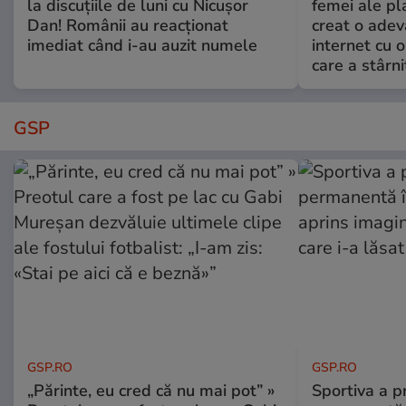
la discuțiile de luni cu Nicușor
femei ale pl
Dan! Românii au reacționat
creat o adev
imediat când i-au auzit numele
internet cu o
care a stârni
GSP
GSP.RO
GSP.RO
„Părinte, eu cred că nu mai pot” »
Sportiva a pr