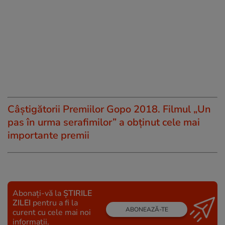
Câștigătorii Premiilor Gopo 2018. Filmul „Un
pas în urma serafimilor” a obținut cele mai
importante premii
Abonați-vă la
ȘTIRILE
ZILEI
pentru a fi la
ABONEAZĂ-TE
curent cu cele mai noi
informații.