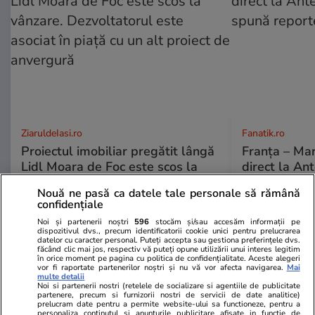
ZiaruldeIasi.ro
Fanatik.ro
Proiectul imobiliar pregătit lângă
Franţa – Mar
Lidl Moara de Foc este scos la
direct la An
vânzare. Dezvoltatorul este
spună repor
Nouă ne pasă ca datele tale personale să rămână
asociat în piață cu un alt proiect
confidențiale
de anvergură
Noi și partenerii noștri
596
stocăm și/sau accesăm informații pe
dispozitivul dvs., precum identificatorii cookie unici pentru prelucrarea
datelor cu caracter personal. Puteți accepta sau gestiona preferințele dvs.
făcând clic mai jos, respectiv vă puteți opune utilizării unui interes legitim
în orice moment pe pagina cu politica de confidențialitate. Aceste alegeri
vor fi raportate partenerilor noștri și nu vă vor afecta navigarea.
Mai
ULTIMELE ȘTIRI
multe detalii
Noi si partenerii nostri (retelele de socializare si agentiile de publicitate
partenere, precum si furnizorii nostri de servicii de date analitice)
prelucram date pentru a permite website-ului sa functioneze, pentru a
Fotbal
00:08
personaliza continutul si anunturile publicitare afisate in functie de