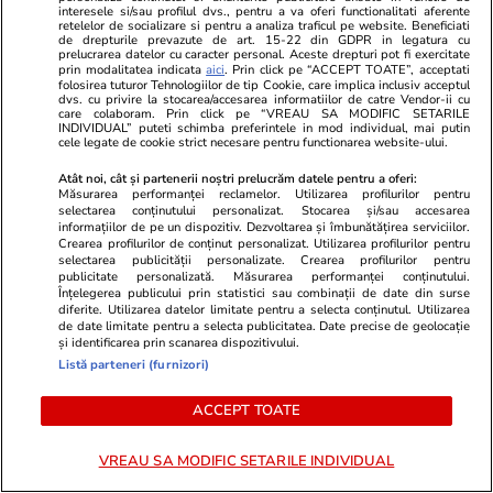
interesele si/sau profilul dvs., pentru a va oferi functionalitati aferente
LIVE TEXT CM 2026, sferturi: Franța a fost
retelelor de socializare si pentru a analiza traficul pe website. Beneficiati
de drepturile prevazute de art. 15-22 din GDPR in legatura cu
ținută în șah de Maroc în prima repriză, iar
prelucrarea datelor cu caracter personal. Aceste drepturi pot fi exercitate
prin modalitatea indicata
aici
. Prin click pe “ACCEPT TOATE”, acceptati
Mbappe a ratat un penalty
folosirea tuturor Tehnologiilor de tip Cookie, care implica inclusiv acceptul
dvs. cu privire la stocarea/accesarea informatiilor de catre Vendor-ii cu
care colaboram. Prin click pe “VREAU SA MODIFIC SETARILE
INDIVIDUAL” puteti schimba preferintele in mod individual, mai putin
cele legate de cookie strict necesare pentru functionarea website-ului.
Știri Externe
09 iul.
Aproximativ 1,6 milioane de copii ucraineni
Atât noi, cât și partenerii noștri prelucrăm datele pentru a oferi:
Măsurarea performanței reclamelor. Utilizarea profilurilor pentru
sunt supuși îndoctrinării și militarizării ruse:
selectarea conținutului personalizat. Stocarea și/sau accesarea
informațiilor de pe un dispozitiv. Dezvoltarea și îmbunătățirea serviciilor.
„Este o infracțiune de război” / Raport OSCE
Crearea profilurilor de conținut personalizat. Utilizarea profilurilor pentru
selectarea publicității personalizate. Crearea profilurilor pentru
publicitate personalizată. Măsurarea performanței conținutului.
Înțelegerea publicului prin statistici sau combinații de date din surse
Fotbal
09 iul.
diferite. Utilizarea datelor limitate pentru a selecta conținutul. Utilizarea
de date limitate pentru a selecta publicitatea. Date precise de geolocație
Erling Haaland, noua obsesie a americanilor.
și identificarea prin scanarea dispozitivului.
Listă parteneri (furnizori)
Cum a ajuns starul Norvegiei unul dintre cei
mai populari sportivi din SUA
ACCEPT TOATE
VREAU SA MODIFIC SETARILE INDIVIDUAL
Fotbal
09 iul.