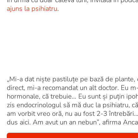
În urmă cu doar câteva luni, invitată în podc
ajuns la psihiatru
.
„Mi-a dat niște pastiluțe pe bază de plante
direct, mi-a recomandat un alt doctor. Eu m
hormonale, că trebuie… Eu sunt și puțin ipoh
zis endocrinologul să mă duc la psihiatru, 
am vorbit vreo oră, nu au fost 2-3 întrebăr
dus aici. Am avut un an nebun”, afirma Anca