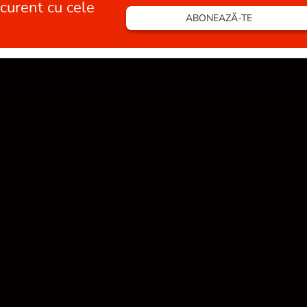
 curent cu cele
ABONEAZĂ-TE