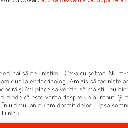
astul lui Speak,
actrița dezvăluia că, după ce a 
, deci hai să ne liniștim… Ceva cu șofran. Nu m
-am dus la endocrinolog. Am zis să fac niște a
ondră și îmi place să verific, să mă știu eu bi
căci crede că este vorba despre un burnout. Și
i… În ultimul an nu am dormit deloc. Lipsa somn
 Dinicu.