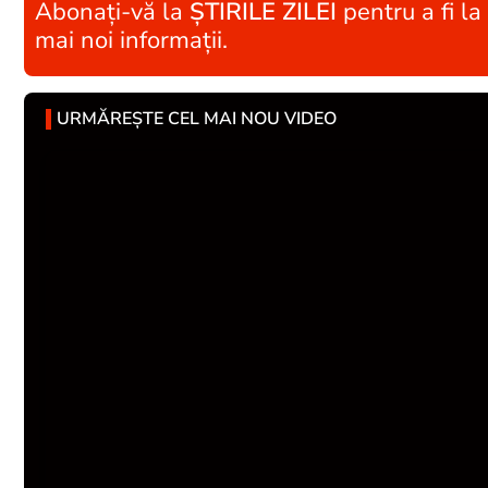
Abonați-vă la
ȘTIRILE ZILEI
pentru a fi la
mai noi informații.
URMĂREȘTE CEL MAI NOU VIDEO