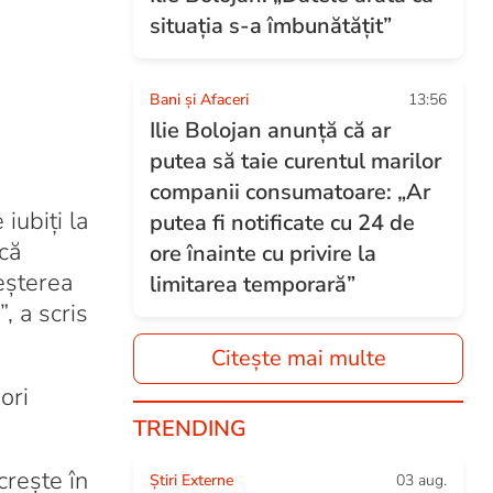
situația s-a îmbunătățit”
Bani și Afaceri
13:56
Ilie Bolojan anunță că ar
putea să taie curentul marilor
companii consumatoare: „Ar
iubiți la
putea fi notificate cu 24 de
că
ore înainte cu privire la
eșterea
limitarea temporară”
, a scris
Citește mai multe
ori
TRENDING
crește în
Știri Externe
03 aug.