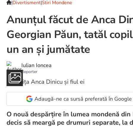
|
Divertisment
|
Stiri Mondene
Anunțul făcut de Anca Din
Georgian Păun, tatăl copil
un an și jumătate
Iulian Ioncea
Reporter
Adaugă-ne ca sursă preferată în Google
O nouă despărțire în lumea mondenă din
decis să meargă pe drumuri separate, la 