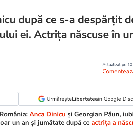
icu după ce s-a despărțit d
ului ei. Actrița născuse în 
Actualizat pe 10
Comenteaz
Urmărește
Libertatea
in Google Dis
 România:
Anca Dinicu
și Georgian Păun, iubi
doar un an și jumătate după ce
actrița a născ