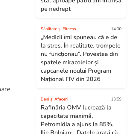
stat aproape patru ani închisă
pe nedrept
Sănătate și Fitness
14:00
„Medicii îmi spuneau că e de
la stres. În realitate, trompele
nu funcționau”. Povestea din
spatele miracolelor și
capcanele noului Program
Național FIV din 2026
pare
Bani și Afaceri
13:59
Rafinăria OMV lucrează la
capacitate maximă,
Petromidia a ajuns la 85%.
Ilie Bolojan: „Datele arată că