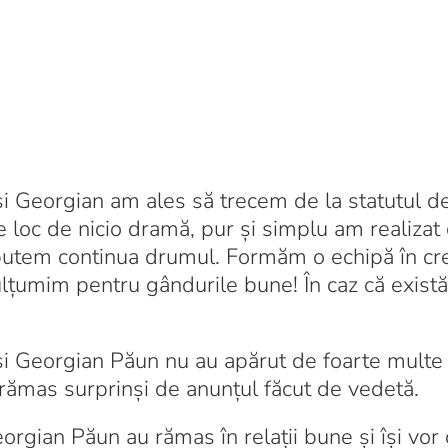
 Georgian am ales să trecem de la statutul de 
e loc de nicio dramă, pur și simplu am realizat 
putem continua drumul. Formăm o echipă în cr
ulțumim pentru gândurile bune! În caz că există”
 și Georgian Păun nu au apărut de foarte multe 
u rămas surprinși de anunțul făcut de vedetă.
orgian Păun au rămas în relații bune și își vor 