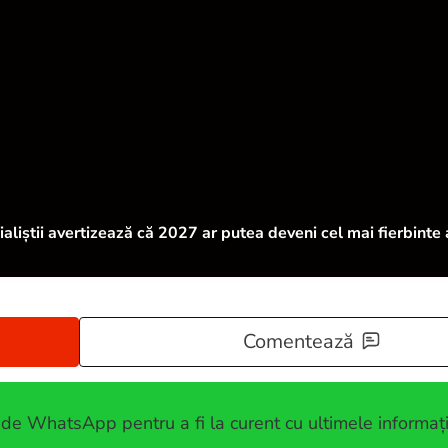
cialiștii avertizează că 2027 ar putea deveni cel mai fierbinte
Comentează
 de WhatsApp pentru a fi la curent cu ultimele informați