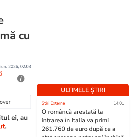
e
urmă cu
 iun. 2026, 02:03
ă
ULTIMELE ȘTIRI
cover
Știri Externe
14:01
O româncă arestată la
tul ei, au
intrarea în Italia va primi
ut
.
261.760 de euro după ce a