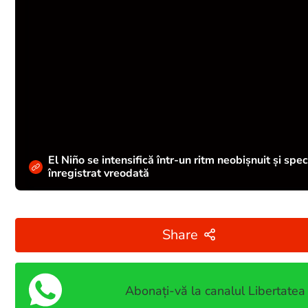
El Niño se intensifică într-un ritm neobișnuit și spe
înregistrat vreodată
Share
Abonați-vă la canalul Libertatea