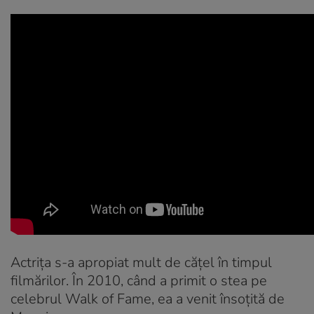
Actrița s-a apropiat mult de cățel în timpul
filmărilor. În 2010, când a primit o stea pe
celebrul Walk of Fame, ea a venit însoțită de