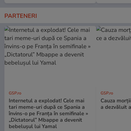
PARTENERI
GSP.ro
GSP.ro
Internetul a explodat! Cele mai
Cauza morții
tari meme-uri după ce Spania a
a dezvăluit 
învins-o pe Franța în semifinale »
„Dictatorul” Mbappe a devenit
bebelușul lui Yamal