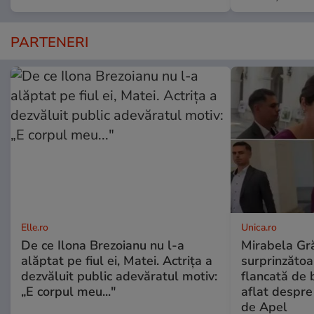
PARTENERI
Elle.ro
Unica.ro
De ce Ilona Brezoianu nu l-a
Mirabela Gră
alăptat pe fiul ei, Matei. Actrița a
surprinzătoar
dezvăluit public adevăratul motiv:
flancată de 
„E corpul meu..."
aflat despre
de Apel