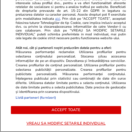
interesele si/sau profilul dvs., pentru a va oferi functionalitati aferente
retelelor de socializare si pentru a analiza traficul pe website. Beneficiati
de drepturile prevazute de art. 15-22 din GDPR in legatura cu
prelucrarea datelor cu caracter personal. Aceste drepturi pot fi exercitate
prin modalitatea indicata
aici
. Prin click pe “ACCEPT TOATE”, acceptati
Lifestyle
14 iul.
folosirea tuturor Tehnologiilor de tip Cookie, care implica inclusiv acceptul
dvs. cu privire la stocarea/accesarea informatiilor de catre Vendor-ii cu
care colaboram. Prin click pe “VREAU SA MODIFIC SETARILE
INDIVIDUAL” puteti schimba preferintele in mod individual, mai putin
cele legate de cookie strict necesare pentru functionarea website-ului.
Ce este săpunul de Marsilia și
Atât noi, cât și partenerii noștri prelucrăm datele pentru a oferi:
la ce se folosește
Măsurarea performanței reclamelor. Utilizarea profilurilor pentru
selectarea conținutului personalizat. Stocarea și/sau accesarea
informațiilor de pe un dispozitiv. Dezvoltarea și îmbunătățirea serviciilor.
Crearea profilurilor de conținut personalizat. Utilizarea profilurilor pentru
selectarea publicității personalizate. Crearea profilurilor pentru
publicitate personalizată. Măsurarea performanței conținutului.
Înțelegerea publicului prin statistici sau combinații de date din surse
Lifestyle
11 iul.
diferite. Utilizarea datelor limitate pentru a selecta conținutul. Utilizarea
de date limitate pentru a selecta publicitatea. Date precise de geolocație
și identificarea prin scanarea dispozitivului.
Listă parteneri (furnizori)
Câte calorii au cireșele și ce
ACCEPT TOATE
nutrienți conțin
VREAU SA MODIFIC SETARILE INDIVIDUAL