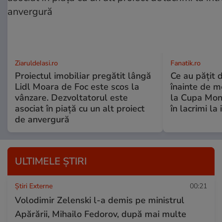
ZiaruldeIasi.ro
Fanatik.ro
Proiectul imobiliar pregătit lângă
Ce au pățit d
Lidl Moara de Foc este scos la
înainte de me
vânzare. Dezvoltatorul este
la Cupa Mond
asociat în piață cu un alt proiect
în lacrimi la
de anvergură
ULTIMELE ȘTIRI
Știri Externe
00:21
Volodimir Zelenski l-a demis pe ministrul
Apărării, Mihailo Fedorov, după mai multe