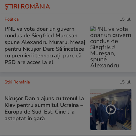
ȘTIRI ROMÂNIA
Politică
15 iul.
PNL va vota doar un guvern
condus de Siegfried Mureșan,
spune Alexandru Muraru. Mesaj
pentru Nicușor Dan: Să înceteze
cu premierii tehnocrați, pare că
PSD are acces la el
Știri România
15 iul.
Nicușor Dan a ajuns cu trenul la
Kiev pentru summitul Ucraina –
Europa de Sud-Est. Cine l-a
așteptat în gară