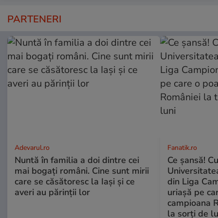
PARTENERI
Adevarul.ro
Fanatik.ro
Nuntă în familia a doi dintre cei
Ce şansă! Cu
mai bogați români. Cine sunt mirii
Universitatea
care se căsătoresc la Iași și ce
din Liga Cam
averi au părinții lor
uriașă pe ca
campioana R
la sorți de lu