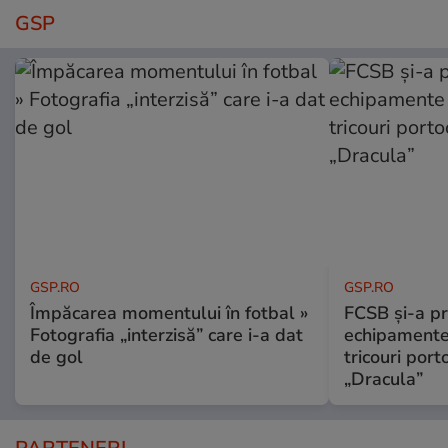
GSP
GSP.RO
GSP.RO
Împăcarea momentului în fotbal »
FCSB și-a pr
Fotografia „interzisă” care i-a dat
echipamente 
de gol
tricouri porto
„Dracula”