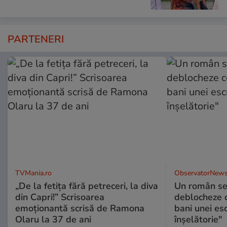
PARTENERI
TVMania.ro
ObservatorNews
„De la fetița fără petreceri, la diva
Un român se
din Capri!” Scrisoarea
deblocheze c
emoționantă scrisă de Ramona
bani unei esc
Olaru la 37 de ani
înşelătorie"