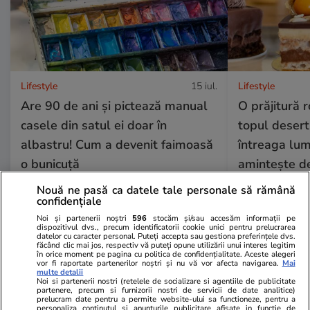
Lifestyle
15 iul.
Lifestyle
Are 90 de ani și pictează manual
O prăjitură 
casele din satul ei doar în
topul desert
albastru! Cum a devenit faimoasă
întreaga lume
o bunicuță
amintește de
Nouă ne pasă ca datele tale personale să rămână
confidențiale
Lifestyle
14 iul.
Noi și partenerii noștri
596
stocăm și/sau accesăm informații pe
dispozitivul dvs., precum identificatorii cookie unici pentru prelucrarea
datelor cu caracter personal. Puteți accepta sau gestiona preferințele dvs.
făcând clic mai jos, respectiv vă puteți opune utilizării unui interes legitim
în orice moment pe pagina cu politica de confidențialitate. Aceste alegeri
vor fi raportate partenerilor noștri și nu vă vor afecta navigarea.
Mai
De ce fulgerele se văd înainte
multe detalii
Noi si partenerii nostri (retelele de socializare si agentiile de publicitate
să se audă tunetul
partenere, precum si furnizorii nostri de servicii de date analitice)
prelucram date pentru a permite website-ului sa functioneze, pentru a
personaliza continutul si anunturile publicitare afisate in functie de