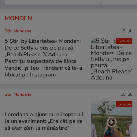
MONDEN
Stiri Mondene
15 iul.
5 Știri by Libertatea- Monden:
Exclusiv
De ce Selly a pus pe pauză
„Beach,Please”?/ Adelina
Pestrițu suspectată de Ilinca
Vandici și Teo Trandafir că le-a
blocat pe Instagram
Stiri Mondene
15 iul.
Exclusiv
Loredana a ajuns cu elicopterul
la un eveniment: „Era cât pe ce
să aterizăm la mănăstire”