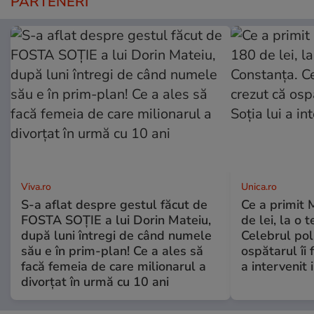
PARTENERI
Viva.ro
Unica.ro
S-a aflat despre gestul făcut de
Ce a primit
FOSTA SOȚIE a lui Dorin Mateiu,
de lei, la o 
după luni întregi de când numele
Celebrul poli
său e în prim-plan! Ce a ales să
ospătarul îi 
facă femeia de care milionarul a
a intervenit
divorțat în urmă cu 10 ani