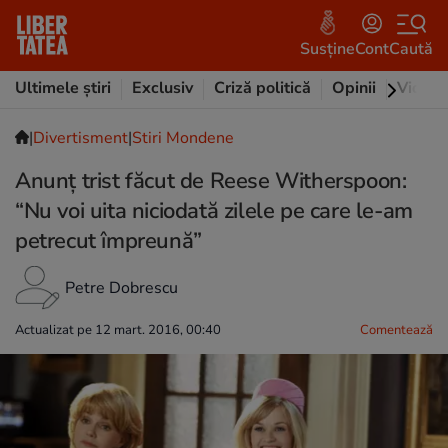
Susține
Cont
Caută
Ultimele știri
Exclusiv
Criză politică
Opinii
Video
|
Divertisment
|
Stiri Mondene
Anunț trist făcut de Reese Witherspoon:
“Nu voi uita niciodată zilele pe care le-am
petrecut împreună”
Petre Dobrescu
Actualizat pe 12 mart. 2016, 00:40
Comentează