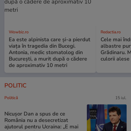
Wowbiz.ro
Redactia.ro
Ea este alpinista care și-a pierdut
Cele mai înd
viața în tragedia din Bucegi.
albastre pur
Antonia, medic stomatolog din
Grădinaru. M
București, a murit după o cădere
culorii ale
de aproximativ 10 metri
POLITIC
Politică
15 iul.
Nicușor Dan a spus de ce
România nu a desecretizat
ajutorul pentru Ucraina: „E mai