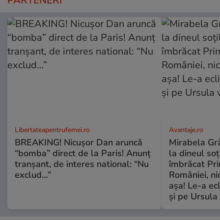
PARTENERI
Libertateapentrufemei.ro
Avantaje.ro
BREAKING! Nicușor Dan aruncă
Mirabela Grăd
“bomba” direct de la Paris! Anunț
la dineul so
tranșant, de interes national: “Nu
îmbrăcat Pr
exclud…”
României, ni
așa! Le-a ec
și pe Ursula