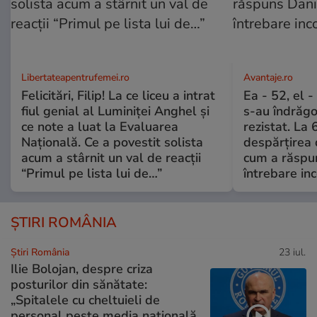
Libertateapentrufemei.ro
Avantaje.ro
Felicitări, Filip! La ce liceu a intrat
Ea - 52, el 
fiul genial al Luminiței Anghel și
s-au îndrăgos
ce note a luat la Evaluarea
rezistat. La 
Națională. Ce a povestit solista
despărțirea 
acum a stârnit un val de reacții
cum a răspu
“Primul pe lista lui de…”
întrebare i
ȘTIRI ROMÂNIA
Știri România
23 iul.
Ilie Bolojan, despre criza
posturilor din sănătate:
„Spitalele cu cheltuieli de
personal peste media națională