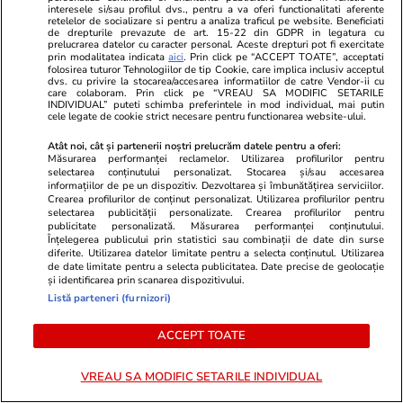
interesele si/sau profilul dvs., pentru a va oferi functionalitati aferente
retelelor de socializare si pentru a analiza traficul pe website. Beneficiati
de drepturile prevazute de art. 15-22 din GDPR in legatura cu
prelucrarea datelor cu caracter personal. Aceste drepturi pot fi exercitate
prin modalitatea indicata
aici
. Prin click pe “ACCEPT TOATE”, acceptati
Politică
23 iul.
folosirea tuturor Tehnologiilor de tip Cookie, care implica inclusiv acceptul
dvs. cu privire la stocarea/accesarea informatiilor de catre Vendor-ii cu
care colaboram. Prin click pe “VREAU SA MODIFIC SETARILE
Răspunsul premierului Ilie
INDIVIDUAL” puteti schimba preferintele in mod individual, mai putin
cele legate de cookie strict necesare pentru functionarea website-ului.
Bolojan, întrebat dacă este
pregătit să asigure interimatul
Atât noi, cât și partenerii noștri prelucrăm datele pentru a oferi:
Măsurarea performanței reclamelor. Utilizarea profilurilor pentru
la Guvern până la finalul anului
selectarea conținutului personalizat. Stocarea și/sau accesarea
și de ce nu pleacă
informațiilor de pe un dispozitiv. Dezvoltarea și îmbunătățirea serviciilor.
Crearea profilurilor de conținut personalizat. Utilizarea profilurilor pentru
selectarea publicității personalizate. Crearea profilurilor pentru
publicitate personalizată. Măsurarea performanței conținutului.
Înțelegerea publicului prin statistici sau combinații de date din surse
diferite. Utilizarea datelor limitate pentru a selecta conținutul. Utilizarea
PARTENERI
de date limitate pentru a selecta publicitatea. Date precise de geolocație
și identificarea prin scanarea dispozitivului.
Listă parteneri (furnizori)
ACCEPT TOATE
VREAU SA MODIFIC SETARILE INDIVIDUAL