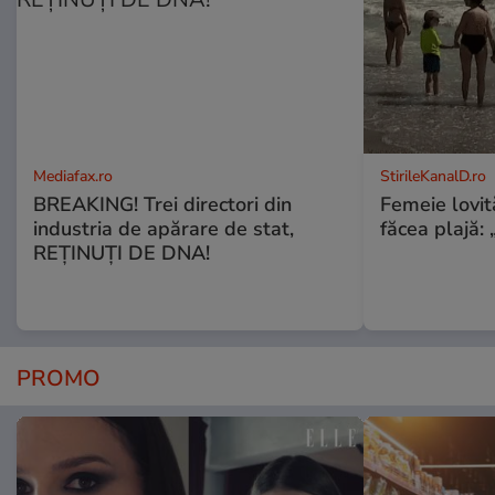
Mediafax.ro
StirileKanalD.ro
BREAKING! Trei directori din
Femeie lovit
industria de apărare de stat,
făcea plajă: „
REȚINUȚI DE DNA!
PROMO