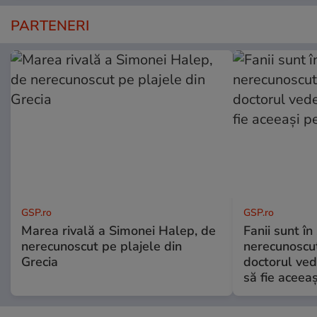
PARTENERI
GSP.ro
GSP.ro
Marea rivală a Simonei Halep, de
Fanii sunt în 
nerecunoscut pe plajele din
nerecunoscut
Grecia
doctorul ved
să fie aceea