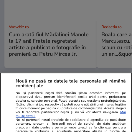
Wowbiz.ro
Redactia.ro
Cum arată fiul Mădălinei Manole
Boala care 
la 17 ani! Fratele regretatei
Marculescu. 
artiste a publicat o fotografie în
scaun cu rot
premieră cu Petru Mircea Jr.
un an...&quo
POLITIC
Nouă ne pasă ca datele tale personale să rămână
confidențiale
Politică
11:19
Noi și partenerii noștri
596
stocăm și/sau accesăm informații pe
dispozitivul dvs., precum identificatorii cookie unici pentru prelucrarea
datelor cu caracter personal. Puteți accepta sau gestiona preferințele dvs.
făcând clic mai jos, respectiv vă puteți opune utilizării unui interes legitim
Radu Miruţă dezminte că ar fi
în orice moment pe pagina cu politica de confidențialitate. Aceste alegeri
vor fi raportate partenerilor noștri și nu vă vor afecta navigarea.
Mai
plătit 2.500-2.700 de euro pe
multe detalii
Noi si partenerii nostri (retelele de socializare si agentiile de publicitate
noapte, în vacanță. Cât a costat,
partenere, precum si furnizorii nostri de servicii de date analitice)
de fapt, sejurul cu familia
prelucram date pentru a permite website-ului sa functioneze, pentru a
personaliza continutul si anunturile publicitare afisate in functie de