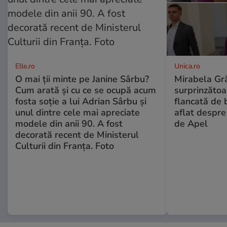
Elle.ro
Unica.ro
O mai ții minte pe Janine Sârbu?
Mirabela Gră
Cum arată și cu ce se ocupă acum
surprinzătoar
fosta soție a lui Adrian Sârbu și
flancată de 
unul dintre cele mai apreciate
aflat despre
modele din anii 90. A fost
de Apel
decorată recent de Ministerul
Culturii din Franța. Foto