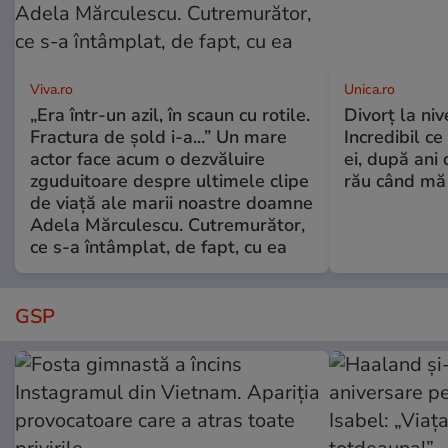
Viva.ro
Unica.ro
„Era într-un azil, în scaun cu rotile.
Divorț la nive
Fractura de șold i-a...” Un mare
Incredibil ce
actor face acum o dezvăluire
ei, după ani 
zguduitoare despre ultimele clipe
rău când mă
de viață ale marii noastre doamne
Adela Mărculescu. Cutremurător,
ce s-a întâmplat, de fapt, cu ea
GSP