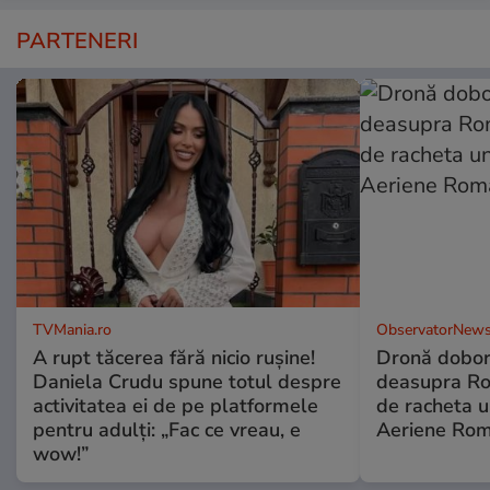
PARTENERI
TVMania.ro
ObservatorNews
A rupt tăcerea fără nicio rușine!
Dronă dobor
Daniela Crudu spune totul despre
deasupra Rom
activitatea ei de pe platformele
de racheta u
pentru adulți: „Fac ce vreau, e
Aeriene Ro
wow!”