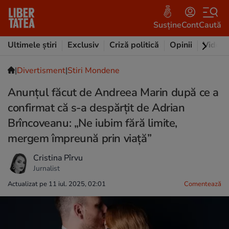
Susține
Cont
Caută
Ultimele știri
Exclusiv
Criză politică
Opinii
Video
|
Divertisment
|
Stiri Mondene
Anunțul făcut de Andreea Marin după ce a
confirmat că s-a despărțit de Adrian
Brîncoveanu: „Ne iubim fără limite,
mergem împreună prin viață”
Cristina Pîrvu
Jurnalist
Actualizat pe 11 iul. 2025, 02:01
Comentează