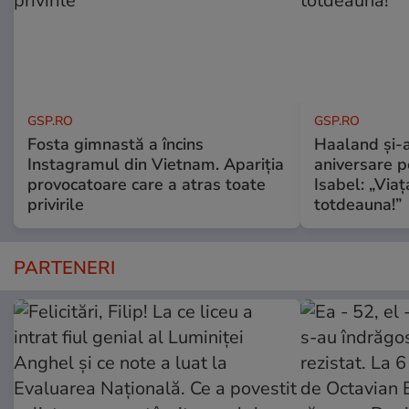
GSP.RO
GSP.RO
Fosta gimnastă a încins
Haaland și-a
Instagramul din Vietnam. Apariția
aniversare pe
provocatoare care a atras toate
Isabel: „Via
privirile
totdeauna!”
PARTENERI