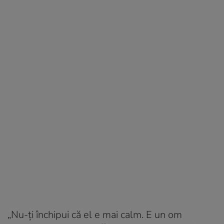
„Nu-ți închipui că el e mai calm. E un om