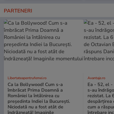
PARTENERI
Libertateapentrufemei.ro
Avantaje.ro
Ca la Bollywood! Cum s-a
Ea - 52, el 
îmbrăcat Prima Doamnă a
s-au îndrăgos
României la întâlnirea cu
rezistat. La 
președinta Indiei la București.
despărțirea 
Niciodată nu a fost atât de
cum a răspu
îndrăzneață! Imaginile
întrebare i