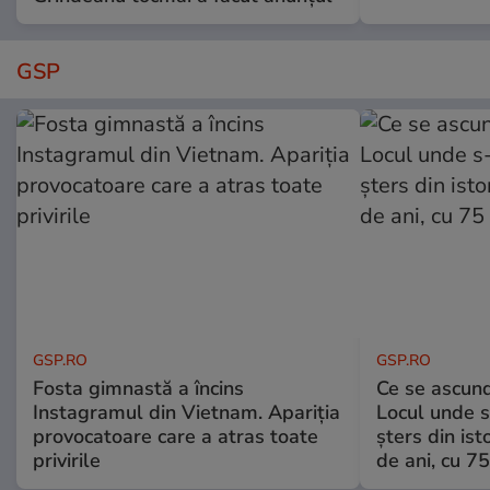
GSP
GSP.RO
GSP.RO
Fosta gimnastă a încins
Ce se ascund
Instagramul din Vietnam. Apariția
Locul unde s-
provocatoare care a atras toate
șters din ist
privirile
de ani, cu 7