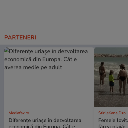
PARTENERI
Mediafax.ro
StirileKanalD.ro
Diferențe uriașe în dezvoltarea
Femeie lovit
economică din Europa. Cât e
făcea plajă: „