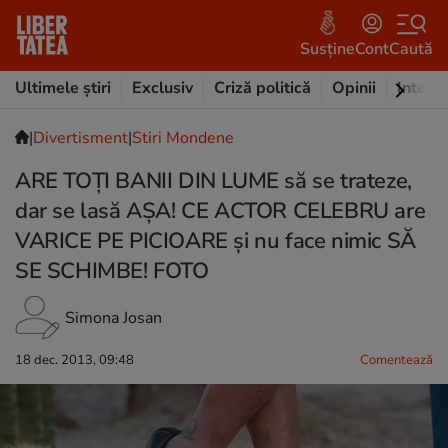
Susține
Cont
Caută
Ultimele știri
Exclusiv
Criză politică
Opinii
Intervi
|
Divertisment
|
Stiri Mondene
ARE TOŢI BANII DIN LUME să se trateze,
dar se lasă AŞA! CE ACTOR CELEBRU are
VARICE PE PICIOARE şi nu face nimic SĂ
SE SCHIMBE! FOTO
Simona Josan
18 dec. 2013, 09:48
Comentează