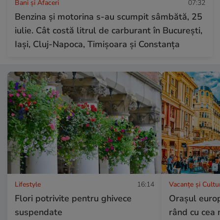
Bani și Afaceri
07:32
Benzina și motorina s-au scumpit sâmbătă, 25
iulie. Cât costă litrul de carburant în București,
Iași, Cluj-Napoca, Timișoara și Constanța
Lifestyle
16:14
Vacanțe și Cultu
Flori potrivite pentru ghivece
Orașul europ
suspendate
rând cu cea 