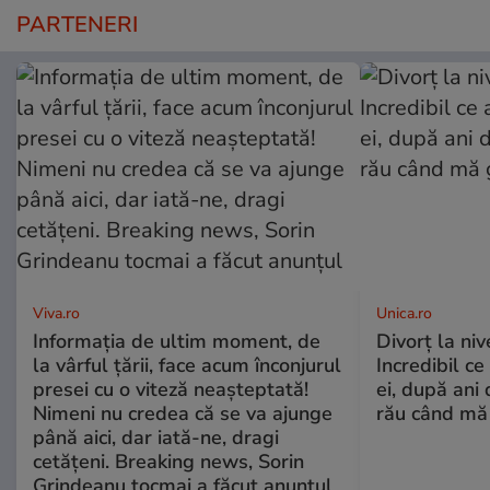
PARTENERI
Viva.ro
Unica.ro
Informația de ultim moment, de
Divorț la nive
la vârful țării, face acum înconjurul
Incredibil ce
presei cu o viteză neașteptată!
ei, după ani 
Nimeni nu credea că se va ajunge
rău când mă
până aici, dar iată-ne, dragi
cetățeni. Breaking news, Sorin
Grindeanu tocmai a făcut anunțul