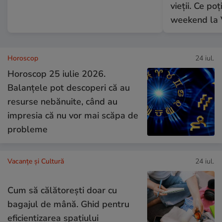
vieții. Ce poț
weekend la 
Horoscop
24 iul.
Horoscop 25 iulie 2026.
Balanțele pot descoperi că au
resurse nebănuite, când au
impresia că nu vor mai scăpa de
probleme
Vacanțe și Cultură
24 iul.
Cum să călătoreşti doar cu
bagajul de mână. Ghid pentru
eficientizarea spaţiului