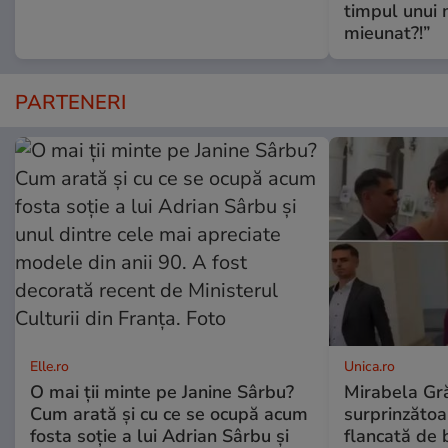
timpul unui 
mieunat?!”
PARTENERI
Elle.ro
Unica.ro
O mai ții minte pe Janine Sârbu?
Mirabela Gră
Cum arată și cu ce se ocupă acum
surprinzătoar
fosta soție a lui Adrian Sârbu și
flancată de 