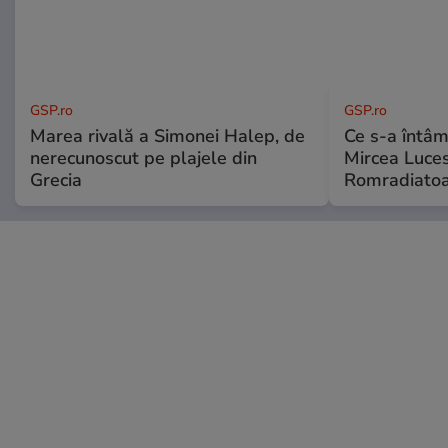
GSP.ro
GSP.ro
Marea rivală a Simonei Halep, de
Ce s-a întâmp
nerecunoscut pe plajele din
Mircea Luces
Grecia
Romradiatoa