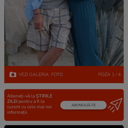
VEZI
GALERIA
FOTO
POZA
1 / 4
Abonați-vă la
ȘTIRILE
ZILEI
pentru a fi la
ABONEAZĂ-TE
curent cu cele mai noi
informații.