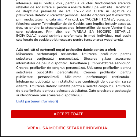
interesele si/sau profilul dvs., pentru a va oferi functionalitati aferente
retelelor de socializare si pentru a analiza traficul pe website. Beneficiati
de drepturile prevazute de art. 15-22 din GDPR in legatura cu
Știri România
13:59
prelucrarea datelor cu caracter personal. Aceste drepturi pot fi exercitate
prin modalitatea indicata
aici
. Prin click pe “ACCEPT TOATE”, acceptati
„Securitatea României este
folosirea tuturor Tehnologiilor de tip Cookie, care implica inclusiv acceptul
dvs. cu privire la stocarea/accesarea informatiilor de catre Vendor-ii cu
securitatea Europei”: Mesajul
care colaboram. Prin click pe “VREAU SA MODIFIC SETARILE
INDIVIDUAL” puteti schimba preferintele in mod individual, mai putin
Consiliului European după
cele legate de cookie strict necesare pentru functionarea website-ului.
doborârea dronelor din Sfântu
Atât noi, cât și partenerii noștri prelucrăm datele pentru a oferi:
Măsurarea performanței reclamelor. Utilizarea profilurilor pentru
Gheorghe și Padina
selectarea conținutului personalizat. Stocarea și/sau accesarea
informațiilor de pe un dispozitiv. Dezvoltarea și îmbunătățirea serviciilor.
Crearea profilurilor de conținut personalizat. Utilizarea profilurilor pentru
selectarea publicității personalizate. Crearea profilurilor pentru
Știri România
13:16
publicitate personalizată. Măsurarea performanței conținutului.
Înțelegerea publicului prin statistici sau combinații de date din surse
Judecătoarea Raluca Moroșanu
diferite. Utilizarea datelor limitate pentru a selecta conținutul. Utilizarea
de date limitate pentru a selecta publicitatea. Date precise de geolocație
a dat România în judecată la
și identificarea prin scanarea dispozitivului.
CEDO după ce a fost exclusă
Listă parteneri (furnizori)
din două dosare în urma
ACCEPT TOATE
documentarului Recorder
„Justiție capturată”
VREAU SA MODIFIC SETARILE INDIVIDUAL