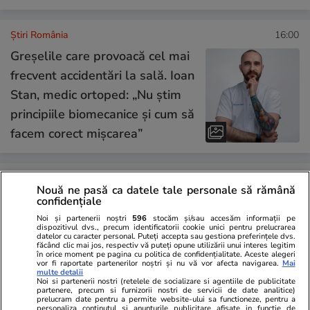
Știri România
16:00
Greșelile care provoacă cel mai
frecvent accidentări la sală. Ioan
Stan, medic ortoped: „Nu știm
principiile biomecanice și cum să
facem corect mișcarea”
Știri România
14:34
Nouă ne pasă ca datele tale personale să rămână
Generalul Gheorghiță Vlad,
confidențiale
după a doua dronă doborâtă în
Noi și partenerii noștri
596
stocăm și/sau accesăm informații pe
dispozitivul dvs., precum identificatorii cookie unici pentru prelucrarea
24 de ore: „De fiecare dată
datelor cu caracter personal. Puteți accepta sau gestiona preferințele dvs.
făcând clic mai jos, respectiv vă puteți opune utilizării unui interes legitim
când spațiul aerian este
în orice moment pe pagina cu politica de confidențialitate. Aceste alegeri
vor fi raportate partenerilor noștri și nu vă vor afecta navigarea.
Mai
multe detalii
încălcat, militarii sunt deja
Noi si partenerii nostri (retelele de socializare si agentiile de publicitate
partenere, precum si furnizorii nostri de servicii de date analitice)
acolo”
prelucram date pentru a permite website-ului sa functioneze, pentru a
personaliza continutul si anunturile publicitare afisate in functie de