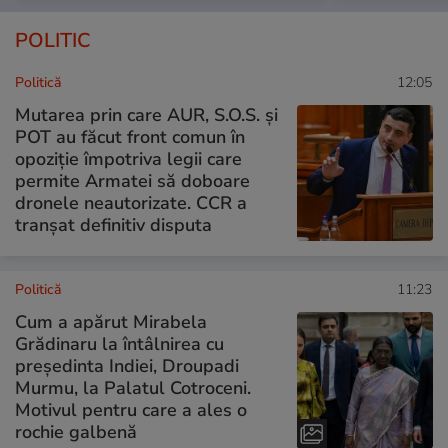
POLITIC
Politică
12:05
Mutarea prin care AUR, S.O.S. și
POT au făcut front comun în
opoziție împotriva legii care
permite Armatei să doboare
dronele neautorizate. CCR a
tranșat definitiv disputa
Politică
11:23
Cum a apărut Mirabela
Grădinaru la întâlnirea cu
președinta Indiei, Droupadi
Murmu, la Palatul Cotroceni.
Motivul pentru care a ales o
rochie galbenă