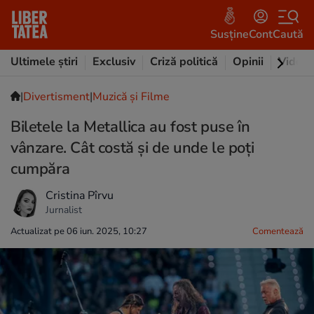
Susține
Cont
Caută
Ultimele știri
Exclusiv
Criză politică
Opinii
Video
|
Divertisment
|
Muzică și Filme
Biletele la Metallica au fost puse în
vânzare. Cât costă și de unde le poți
cumpăra
Cristina Pîrvu
Jurnalist
Actualizat pe 06 iun. 2025, 10:27
Comentează