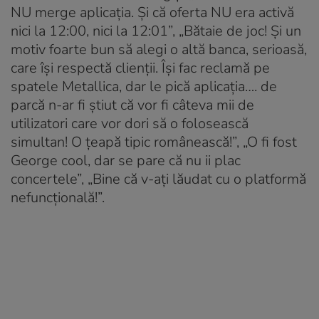
NU merge aplicația. Și că oferta NU era activă
nici la 12:00, nici la 12:01”, „Bătaie de joc! Și un
motiv foarte bun să alegi o altă banca, serioasă,
care își respectă clienții. Își fac reclamă pe
spatele Metallica, dar le pică aplicația…. de
parcă n-ar fi știut că vor fi câteva mii de
utilizatori care vor dori să o folosească
simultan! O țeapă tipic românească!”, „O fi fost
George cool, dar se pare că nu ii plac
concertele”, „Bine că v-ați lăudat cu o platformă
nefuncțională!”.