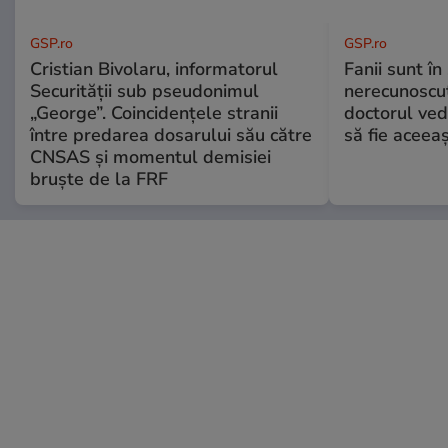
GSP.ro
GSP.ro
Cristian Bivolaru, informatorul
Fanii sunt în 
Securității sub pseudonimul
nerecunoscut
„George”. Coincidențele stranii
doctorul ved
între predarea dosarului său către
să fie aceea
CNSAS și momentul demisiei
bruște de la FRF