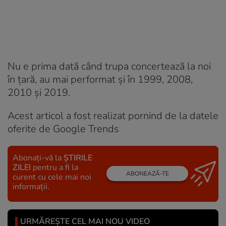
Nu e prima dată când trupa concertează la noi
în țară, au mai performat și în 1999, 2008,
2010 și 2019.
Acest articol a fost realizat pornind de la datele
oferite de Google Trends
Abonați-vă la
ȘTIRILE
ZILEI
pentru a fi la
ABONEAZĂ-TE
curent cu cele mai noi
informații.
URMĂREȘTE CEL MAI NOU VIDEO