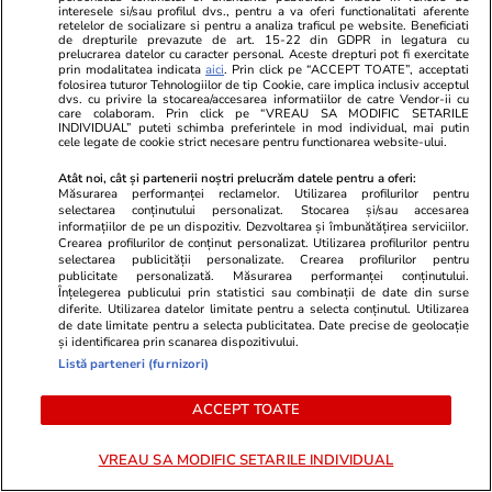
interesele si/sau profilul dvs., pentru a va oferi functionalitati aferente
retelelor de socializare si pentru a analiza traficul pe website. Beneficiati
de drepturile prevazute de art. 15-22 din GDPR in legatura cu
prelucrarea datelor cu caracter personal. Aceste drepturi pot fi exercitate
Vrei să îți fac o rețetă?
prin modalitatea indicata
aici
. Prin click pe “ACCEPT TOATE”, acceptati
folosirea tuturor Tehnologiilor de tip Cookie, care implica inclusiv acceptul
dvs. cu privire la stocarea/accesarea informatiilor de catre Vendor-ii cu
care colaboram. Prin click pe “VREAU SA MODIFIC SETARILE
INDIVIDUAL” puteti schimba preferintele in mod individual, mai putin
cele legate de cookie strict necesare pentru functionarea website-ului.
Atât noi, cât și partenerii noștri prelucrăm datele pentru a oferi:
Măsurarea performanței reclamelor. Utilizarea profilurilor pentru
selectarea conținutului personalizat. Stocarea și/sau accesarea
informațiilor de pe un dispozitiv. Dezvoltarea și îmbunătățirea serviciilor.
ULTIMELE ȘTIRI
Crearea profilurilor de conținut personalizat. Utilizarea profilurilor pentru
selectarea publicității personalizate. Crearea profilurilor pentru
publicitate personalizată. Măsurarea performanței conținutului.
Înțelegerea publicului prin statistici sau combinații de date din surse
Tehnologie
11:39
diferite. Utilizarea datelor limitate pentru a selecta conținutul. Utilizarea
de date limitate pentru a selecta publicitatea. Date precise de geolocație
Procesoarele noi și explozia prețurilor la
și identificarea prin scanarea dispozitivului.
memorie: factorii care ar putea împinge iPhone
Listă parteneri (furnizori)
18 Pro Max spre un record absolut de preț
ACCEPT TOATE
Educație
11:35
VREAU SA MODIFIC SETARILE INDIVIDUAL
Admitere liceu 2026. Trei elevi cu medii peste