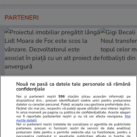
PARTENERI
Nouă ne pasă ca datele tale personale să rămână
confidențiale
Noi și partenerii noștri
596
stocăm și/sau accesăm informații pe
ZiaruldeIasi.ro
Fanatik.ro
dispozitivul dvs., precum identificatorii cookie unici pentru prelucrarea
datelor cu caracter personal. Puteți accepta sau gestiona preferințele dvs.
Proiectul imobiliar pregătit lângă
Gigi Becali n
făcând clic mai jos, respectiv vă puteți opune utilizării unui interes legitim
Lidl Moara de Foc este scos la
Noul transfer
în orice moment pe pagina cu politica de confidențialitate. Aceste alegeri
vor fi raportate partenerilor noștri și nu vă vor afecta navigarea.
Mai
vânzare. Dezvoltatorul este
topul celor m
multe detalii
Noi si partenerii nostri (retelele de socializare si agentiile de publicitate
asociat în piață cu un alt proiect
fotbaliști di
partenere, precum si furnizorii nostri de servicii de date analitice)
de anvergură
prelucram date pentru a permite website-ului sa functioneze, pentru a
personaliza continutul si anunturile publicitare afisate in functie de