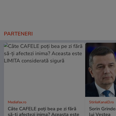
PARTENERI
Mediafax.ro
StirileKanalD.ro
Câte CAFELE poți bea pe zi fără
Sorin Grinde
să-ți afectezi inima? Aceasta este
lui Veștea