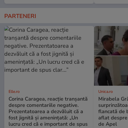
PARTENERI
Elle.ro
Unica.ro
Corina Caragea, reacție tranșantă
Mirabela Gră
despre comentariile negative.
surprinzătoar
Prezentatoarea a dezvăluit că a
flancată de 
fost jignită și amenințată: „Un
aflat despre
lucru cred că e important de spus
de Apel