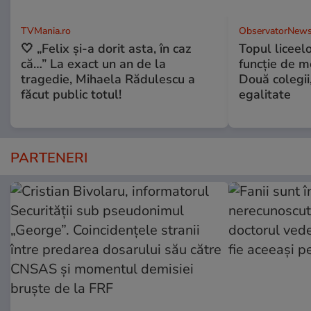
TVMania.ro
ObservatorNews
🤍 „Felix și-a dorit asta, în caz
Topul liceel
că…” La exact un an de la
funcție de m
tragedie, Mihaela Rădulescu a
Două colegii,
făcut public totul!
egalitate
PARTENERI