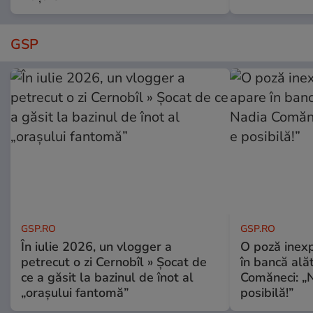
GSP
GSP.RO
GSP.RO
În iulie 2026, un vlogger a
O poză inexp
petrecut o zi Cernobîl » Șocat de
în bancă ală
ce a găsit la bazinul de înot al
Comăneci: „N
„orașului fantomă”
posibilă!”