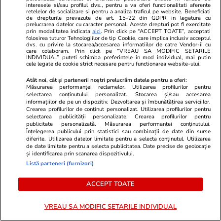
interesele si/sau profilul dvs., pentru a va oferi functionalitati aferente
cursului Dunării a eșuat.
retelelor de socializare si pentru a analiza traficul pe website. Beneficiati
de drepturile prevazute de art. 15-22 din GDPR in legatura cu
Operațiunea pentru dislocarea
prelucrarea datelor cu caracter personal. Aceste drepturi pot fi exercitate
prin modalitatea indicata
aici
. Prin click pe “ACCEPT TOATE”, acceptati
stâncii Pârjoaia va fi reluată luni
folosirea tuturor Tehnologiilor de tip Cookie, care implica inclusiv acceptul
dvs. cu privire la stocarea/accesarea informatiilor de catre Vendor-ii cu
cu o cantitate dublă de
care colaboram. Prin click pe “VREAU SA MODIFIC SETARILE
INDIVIDUAL” puteti schimba preferintele in mod individual, mai putin
explozibil
cele legate de cookie strict necesare pentru functionarea website-ului.
Atât noi, cât și partenerii noștri prelucrăm datele pentru a oferi:
Măsurarea performanței reclamelor. Utilizarea profilurilor pentru
Opinii
selectarea conținutului personalizat. Stocarea și/sau accesarea
01 aug.
informațiilor de pe un dispozitiv. Dezvoltarea și îmbunătățirea serviciilor.
Crearea profilurilor de conținut personalizat. Utilizarea profilurilor pentru
selectarea publicității personalizate. Crearea profilurilor pentru
publicitate personalizată. Măsurarea performanței conținutului.
Dizident conservator sau
Înțelegerea publicului prin statistici sau combinații de date din surse
diferite. Utilizarea datelor limitate pentru a selecta conținutul. Utilizarea
trădător?
de date limitate pentru a selecta publicitatea. Date precise de geolocație
și identificarea prin scanarea dispozitivului.
Listă parteneri (furnizori)
ACCEPT TOATE
Opinii
01 aug.
VREAU SA MODIFIC SETARILE INDIVIDUAL