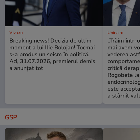
Viva.ro
Unica.ro
Breaking news! Decizia de ultim
„Trăim într-
moment a lui Ilie Bolojan! Tocmai
mai avem vo
s-a produs un seism în politică.
vederea astf
Azi, 31.07.2026, premierul demis
comportamen
a anunțat tot
critică derap
Rogobete la
endocrinolog
este accepta
a stârnit valu
GSP