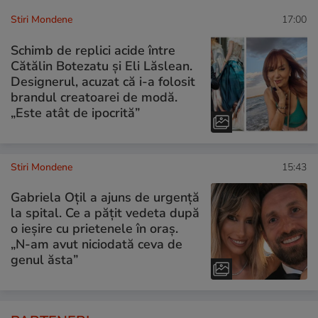
Stiri Mondene
17:00
Schimb de replici acide între
Cătălin Botezatu și Eli Lăslean.
Designerul, acuzat că i-a folosit
brandul creatoarei de modă.
„Este atât de ipocrită”
Stiri Mondene
15:43
Gabriela Oțil a ajuns de urgență
la spital. Ce a pățit vedeta după
o ieșire cu prietenele în oraș.
„N-am avut niciodată ceva de
genul ăsta”