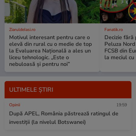
ZiaruldeIasi.ro
Fanatik.ro
Motivul interesant pentru care o
Decizie fără
elevă din rural cu o medie de top
Peluza Nord
la Evaluarea Națională a ales un
FCSB din Eu
liceu tehnologic. „Este o
la meciul cu 
nebuloasă și pentru noi”
ULTIMELE ȘTIRI
Opinii
19:59
După APEL, România păstrează ratingul de
investiții (la nivelul Botswanei)