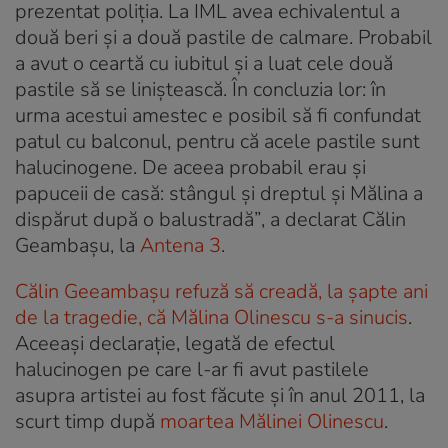
prezentat poliția. La IML avea echivalentul a
două beri și a două pastile de calmare. Probabil
a avut o ceartă cu iubitul și a luat cele două
pastile să se liniștească. În concluzia lor: în
urma acestui amestec e posibil să fi confundat
patul cu balconul, pentru că acele pastile sunt
halucinogene. De aceea probabil erau și
papuceii de casă: stângul și dreptul și Mălina a
dispărut după o balustradă”
, a declarat Călin
Geambașu, la
Antena 3
.
Călin Geeambașu refuză să creadă, la șapte ani
de la tragedie, că Mălina Olinescu s-a sinucis
.
Aceeași declarație, legată de efectul
halucinogen pe care l-ar fi avut pastilele
asupra artistei au fost făcute și în anul 2011, la
scurt timp după
moartea Mălinei Olinescu
.