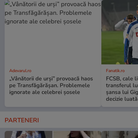
Adevarul.ro
Fanatik.ro
„Vânătorii de urși” provoacă haos
FCSB, cale l
pe Transfăgărășan. Problemele
transferul l
ignorate ale celebrei șosele
șansa lui Gi
decizie luat
PARTENERI