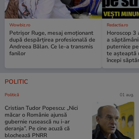
Wowbiz.ro
Redactia.ro
Petrișor Ruge, mesaj emoționant
Horoscop 3 
după despărțirea profesională de
a săptămânii
Andreea Bălan. Ce le-a transmis
puternice pe
fanilor
te așteaptă 
începi săptă
POLITIC
Politică
01 aug.
Cristian Tudor Popescu: „Nici
măcar o Românie ajunsă
gubernie rusească nu i-ar
deranja”. Pe cine acuză că
blochează PNRR