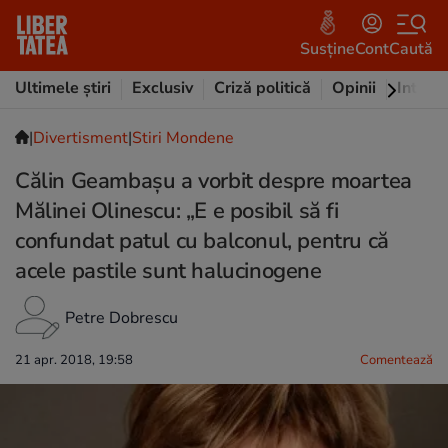
Susține
Cont
Caută
Ultimele știri
Exclusiv
Criză politică
Opinii
Intervi
|
Divertisment
|
Stiri Mondene
Călin Geambașu a vorbit despre moartea
Mălinei Olinescu: „E e posibil să fi
confundat patul cu balconul, pentru că
acele pastile sunt halucinogene
Petre Dobrescu
21 apr. 2018, 19:58
Comentează