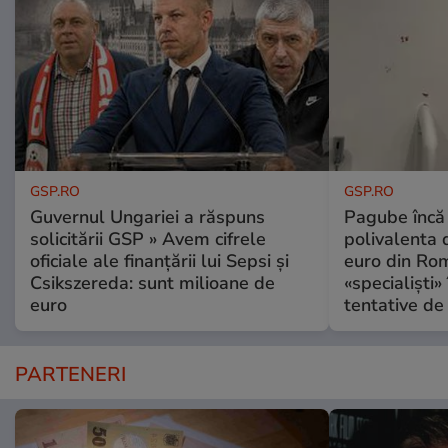
GSP.RO
GSP.RO
Guvernul Ungariei a răspuns
Pagube încă 
solicitării GSP » Avem cifrele
polivalenta 
oficiale ale finanțării lui Sepsi și
euro din Rom
Csikszereda: sunt milioane de
«specialiști»
euro
tentative de 
PARTENERI