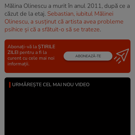
Mălina Olinescu a murit în anul 2011, după ce a
căzut de la etaj.
Sebastian, iubitul Mălinei
Olinescu, a susținut că artista avea probleme
psihice și că a sfătuit-o să se trateze
.
Abonați-vă la
ȘTIRILE
ZILEI
pentru a fi la
ABONEAZĂ-TE
curent cu cele mai noi
informații.
URMĂREȘTE CEL MAI NOU VIDEO