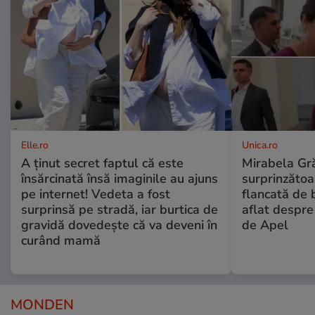
Elle.ro
Unica.ro
A ținut secret faptul că este
Mirabela Gră
însărcinată însă imaginile au ajuns
surprinzătoar
pe internet! Vedeta a fost
flancată de 
surprinsă pe stradă, iar burtica de
aflat despre
gravidă dovedește că va deveni în
de Apel
curând mamă
MONDEN