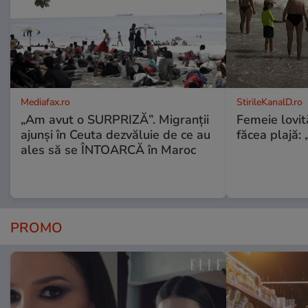
Mediafax.ro
StirileKanalD.ro
„Am avut o SURPRIZĂ”. Migranții
Femeie lovit
ajunși în Ceuta dezvăluie de ce au
făcea plajă: „
ales să se ÎNTOARCĂ în Maroc
PROMO