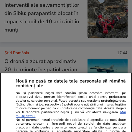
Intervenții ale salvamontiștilor
din Sibiu: parapantist blocat în
copac și copil de 10 ani rănit în
munți
Știri România
17:44
O dronă a zburat aproximativ
20 de minute în spațiul aerian
al României și a fost doborâtă
Nouă ne pasă ca datele tale personale să rămână
în Ucraina: resturi din aparat au
confidențiale
căzut în zona localității
Noi și partenerii noștri
596
stocăm și/sau accesăm informații pe
dispozitivul dvs., precum identificatorii cookie unici pentru prelucrarea
datelor cu caracter personal. Puteți accepta sau gestiona preferințele dvs.
Periprava
făcând clic mai jos, respectiv vă puteți opune utilizării unui interes legitim
în orice moment pe pagina cu politica de confidențialitate. Aceste alegeri
vor fi raportate partenerilor noștri și nu vă vor afecta navigarea.
Mai
multe detalii
Noi si partenerii nostri (retelele de socializare si agentiile de publicitate
Știri România
15:35
partenere, precum si furnizorii nostri de servicii de date analitice)
prelucram date pentru a permite website-ului sa functioneze, pentru a
Prima încercare de deviere a
personaliza continutul si anunturile publicitare afisate in functie de