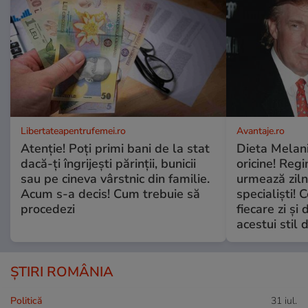
Libertateapentrufemei.ro
Avantaje.ro
Atenție! Poți primi bani de la stat
Dieta Melan
dacă-ți îngrijești părinții, bunicii
oricine! Regi
sau pe cineva vârstnic din familie.
urmează zilni
Acum s-a decis! Cum trebuie să
specialiști! 
procedezi
fiecare zi și 
acestui stil 
ȘTIRI ROMÂNIA
Politică
31 iul.