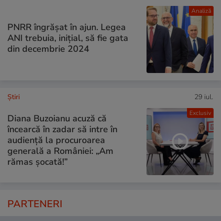
Analiză
PNRR îngrășat în ajun. Legea
ANI trebuia, inițial, să fie gata
din decembrie 2024
Ştiri
29 iul.
Exclusiv
Diana Buzoianu acuză că
încearcă în zadar să intre în
audiență la procuroarea
generală a României: „Am
rămas șocată!”
PARTENERI