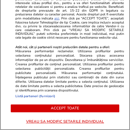
interesele si/sau profilul dvs., pentru a va oferi functionalitati aferente
retelelor de socializare si pentru a analiza traficul pe website. Beneficiati
Lifestyle
26 iul.
de drepturile prevazute de art. 15-22 din GDPR in legatura cu
prelucrarea datelor cu caracter personal. Aceste drepturi pot fi exercitate
prin modalitatea indicata
aici
. Prin click pe “ACCEPT TOATE”, acceptati
folosirea tuturor Tehnologiilor de tip Cookie, care implica inclusiv acceptul
Ploaia de meteori Delta
dvs. cu privire la stocarea/accesarea informatiilor de catre Vendor-ii cu
care colaboram. Prin click pe “VREAU SA MODIFIC SETARILE
Aquaride 2026: când o poți
INDIVIDUAL” puteti schimba preferintele in mod individual, mai putin
cele legate de cookie strict necesare pentru functionarea website-ului.
vedea cel mai bine
Atât noi, cât și partenerii noștri prelucrăm datele pentru a oferi:
Măsurarea performanței reclamelor. Utilizarea profilurilor pentru
selectarea conținutului personalizat. Stocarea și/sau accesarea
informațiilor de pe un dispozitiv. Dezvoltarea și îmbunătățirea serviciilor.
Crearea profilurilor de conținut personalizat. Utilizarea profilurilor pentru
Lifestyle
27 iul.
selectarea publicității personalizate. Crearea profilurilor pentru
publicitate personalizată. Măsurarea performanței conținutului.
Înțelegerea publicului prin statistici sau combinații de date din surse
diferite. Utilizarea datelor limitate pentru a selecta conținutul. Utilizarea
de date limitate pentru a selecta publicitatea. Date precise de geolocație
Ce este scorțișoara Ceylon și
și identificarea prin scanarea dispozitivului.
prin ce se diferențiază
Listă parteneri (furnizori)
ACCEPT TOATE
VREAU SA MODIFIC SETARILE INDIVIDUAL
Tehnologie
28 iul.