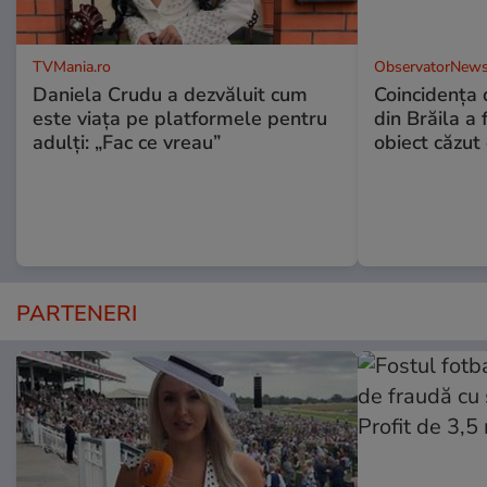
TVMania.ro
ObservatorNews
Daniela Crudu a dezvăluit cum
Coincidența d
este viața pe platformele pentru
din Brăila a 
adulți: „Fac ce vreau”
obiect căzut 
PARTENERI