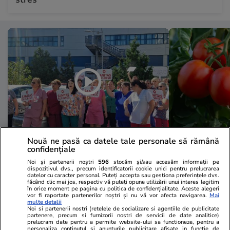
Nouă ne pasă ca datele tale personale să rămână
Sănătate și Fitness
18:56
Lifestyle
confidențiale
A doua zi de grevă în Sănătate:
Ce contează
Noi și partenerii noștri
596
stocăm și/sau accesăm informații pe
dispozitivul dvs., precum identificatorii cookie unici pentru prelucrarea
„Avem colegi care ne-au murit în
cumpără o ro
datelor cu caracter personal. Puteți accepta sau gestiona preferințele dvs.
făcând clic mai jos, respectiv vă puteți opune utilizării unui interes legitim
spital”. Mărturii cutremurătoare
favorita pen
în orice moment pe pagina cu politica de confidențialitate. Aceste alegeri
vor fi raportate partenerilor noștri și nu vă vor afecta navigarea.
Mai
multe detalii
de la Spitalul Bagdasar-Arseni
Noi si partenerii nostri (retelele de socializare si agentiile de publicitate
partenere, precum si furnizorii nostri de servicii de date analitice)
prelucram date pentru a permite website-ului sa functioneze, pentru a
personaliza continutul si anunturile publicitare afisate in functie de