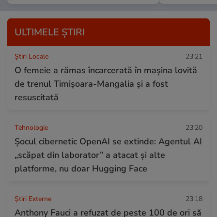
ULTIMELE ȘTIRI
Știri Locale
23:21
O femeie a rămas încarcerată în mașina lovită
de trenul Timișoara-Mangalia şi a fost
resuscitată
Tehnologie
23:20
Șocul cibernetic OpenAI se extinde: Agentul AI
„scăpat din laborator” a atacat și alte
platforme, nu doar Hugging Face
Știri Externe
23:18
Anthony Fauci a refuzat de peste 100 de ori să