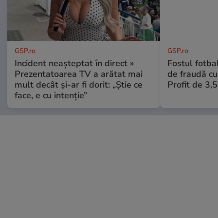
GSP.ro
GSP.ro
Incident neașteptat în direct »
Fostul fotba
Prezentatoarea TV a arătat mai
de fraudă cu 
mult decât și-ar fi dorit: „Știe ce
Profit de 3,
face, e cu intenție”