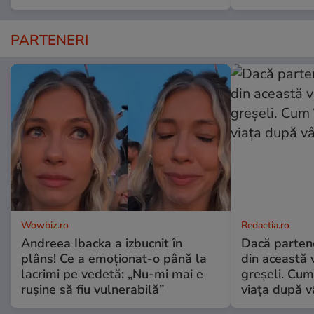
PARTENERI
Wowbiz.ro
Redactia.ro
Andreea Ibacka a izbucnit în
Dacă parten
plâns! Ce a emoționat-o până la
din această v
lacrimi pe vedetă: „Nu-mi mai e
greșeli. Cum 
rușine să fiu vulnerabilă”
viața după v