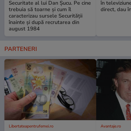
Securitate al lui Dan Șucu. Pe cine
în televiziun
trebuia să toarne și cum îl
direct, dau î
caracterizau sursele Securității
înainte și după recrutarea din
august 1984
PARTENERI
Libertateapentrufemei.ro
Avantaje.ro