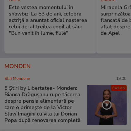
Este vestea momentului în
Mirabela Gră
showbiz! La 53 de ani, celebra
surprinzătoar
actriță a anunțat oficial nașterea
flancată de 
celui de-al treilea copil al său:
aflat despre
"Bun venit în lume, fiule"
de Apel
MONDEN
Stiri Mondene
19:00
5 Știri by Libertatea- Monden:
Exclusiv
Bianca Drăgușanu rupe tăcerea
despre pensia alimentară pe
care o primește de la Victor
Slav/ Imagini cu vila lui Dorian
Popa după renovarea completă