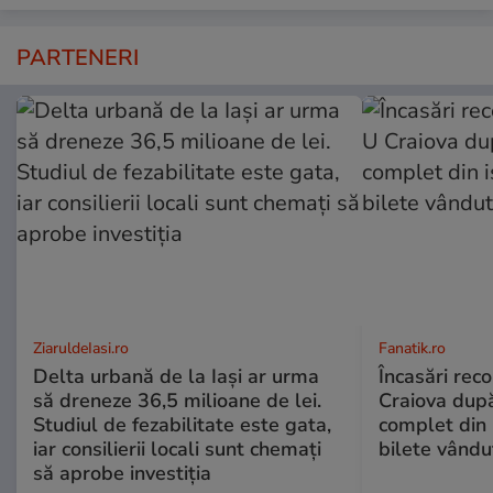
PARTENERI
ZiaruldeIasi.ro
Fanatik.ro
Delta urbană de la Iași ar urma
Încasări reco
să dreneze 36,5 milioane de lei.
Craiova dup
Studiul de fezabilitate este gata,
complet din 
iar consilierii locali sunt chemați
bilete vându
să aprobe investiția