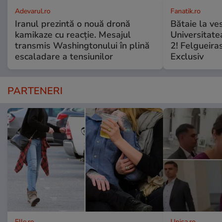
Adevarul.ro
Fanatik.ro
Iranul prezintă o nouă dronă
Bătaie la ve
kamikaze cu reacție. Mesajul
Universitate
transmis Washingtonului în plină
2! Felgueiras
escaladare a tensiunilor
Exclusiv
PARTENERI
Elle.ro
Unica.ro