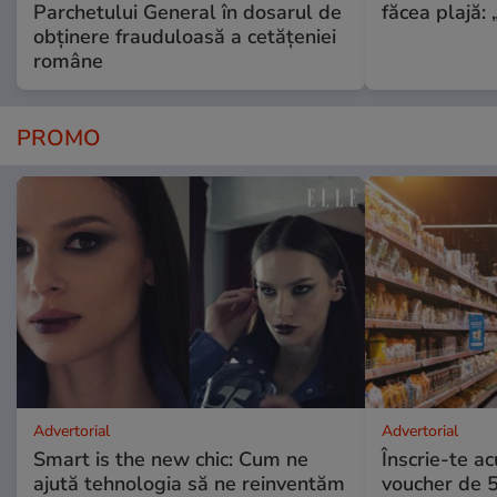
Parchetului General în dosarul de
făcea plajă: „
obținere frauduloasă a cetățeniei
române
PROMO
Advertorial
Advertorial
Smart is the new chic: Cum ne
Înscrie-te ac
ajută tehnologia să ne reinventăm
voucher de 5