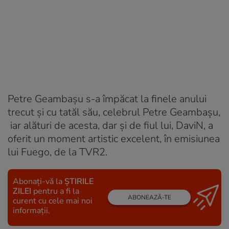
Petre Geambașu s-a împăcat la finele anului
trecut și cu tatăl său, celebrul Petre Geambașu,
iar alături de acesta, dar și de fiul lui, DaviN, a
oferit un moment artistic excelent, în emisiunea
lui Fuego, de la TVR2.
Abonați-vă la
ȘTIRILE
ZILEI
pentru a fi la
ABONEAZĂ-TE
curent cu cele mai noi
informații.