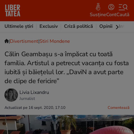
Susține
Cont
Caută
Ultimele știri
Exclusiv
Criză politică
Opinii
Intervi
|
Divertisment
|
Stiri Mondene
Călin Geambașu s-a împăcat cu toată
familia. Artistul a petrecut vacanța cu fosta
iubită și băiețelul lor. „DaviN a avut parte
de clipe de fericire”
Livia Lixandru
Jurnalist
Actualizat pe 16 sept. 2020, 17:10
Comentează