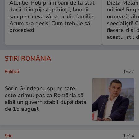
Atenție! Poți primi bani de la stat
Dieta Melan
dacă-ți îngrijești părinții, bunicii
oricine! Regi
sau pe cineva vârstnic din familie.
urmează zilni
Acum s-a decis! Cum trebuie să
specialiști! 
procedezi
fiecare zi și 
acestui stil 
ȘTIRI ROMÂNIA
Politică
18:37
Sorin Grindeanu spune care
este primul pas ca România să
aibă un guvern stabil după data
de 15 august
Ştiri
17:24