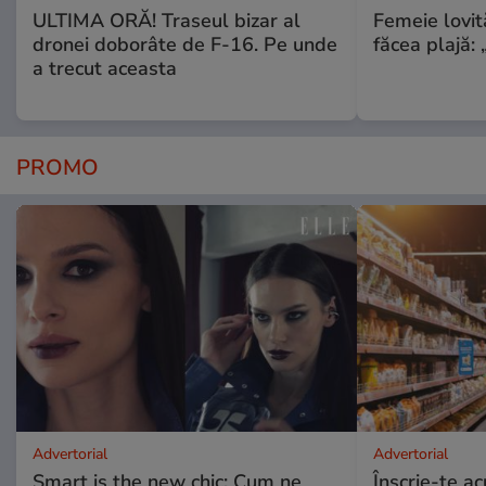
ULTIMA ORĂ! Traseul bizar al
Femeie lovit
dronei doborâte de F-16. Pe unde
făcea plajă: „
a trecut aceasta
PROMO
Advertorial
Advertorial
Smart is the new chic: Cum ne
Înscrie-te ac