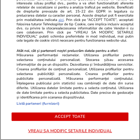
interesele si/sau profilul dvs., pentru a va oferi functionalitati aferente
Politică
12:58
retelelor de socializare si pentru a analiza traficul pe website. Beneficiati
de drepturile prevazute de art. 15-22 din GDPR in legatura cu
SURSE Război politic total. PNL pregătește
prelucrarea datelor cu caracter personal. Aceste drepturi pot fi exercitate
prin modalitatea indicata
aici
. Prin click pe “ACCEPT TOATE”, acceptati
trimiterea acasă a garniturilor doi și trei din
folosirea tuturor Tehnologiilor de tip Cookie, care implica inclusiv acceptul
dvs. cu privire la stocarea/accesarea informatiilor de catre Vendor-ii cu
instituțiile statului și deconcentratele ocupate
care colaboram. Prin click pe “VREAU SA MODIFIC SETARILE
INDIVIDUAL” puteti schimba preferintele in mod individual, mai putin
cele legate de cookie strict necesare pentru functionarea website-ului.
de oamenii PSD
Atât noi, cât și partenerii noștri prelucrăm datele pentru a oferi:
Măsurarea performanței reclamelor. Utilizarea profilurilor pentru
selectarea conținutului personalizat. Stocarea și/sau accesarea
informațiilor de pe un dispozitiv. Dezvoltarea și îmbunătățirea serviciilor.
Crearea profilurilor de conținut personalizat. Utilizarea profilurilor pentru
selectarea publicității personalizate. Crearea profilurilor pentru
publicitate personalizată. Măsurarea performanței conținutului.
Înțelegerea publicului prin statistici sau combinații de date din surse
diferite. Utilizarea datelor limitate pentru a selecta conținutul. Utilizarea
de date limitate pentru a selecta publicitatea. Date precise de geolocație
și identificarea prin scanarea dispozitivului.
Listă parteneri (furnizori)
ACCEPT TOATE
VREAU SA MODIFIC SETARILE INDIVIDUAL
Vacanțe și Cultură
17:56
Vacanțe și Cultu