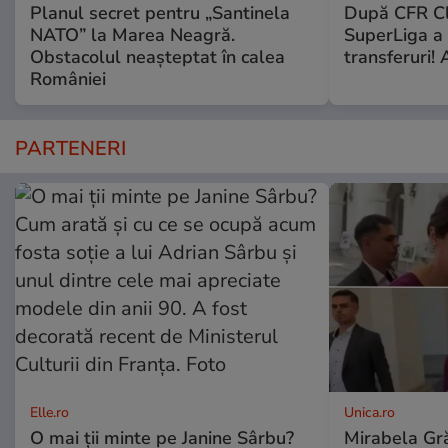
Planul secret pentru „Santinela
După CFR Clu
NATO” la Marea Neagră.
SuperLiga a p
Obstacolul neașteptat în calea
transferuri! 
României
PARTENERI
Elle.ro
Unica.ro
O mai ții minte pe Janine Sârbu?
Mirabela Gră