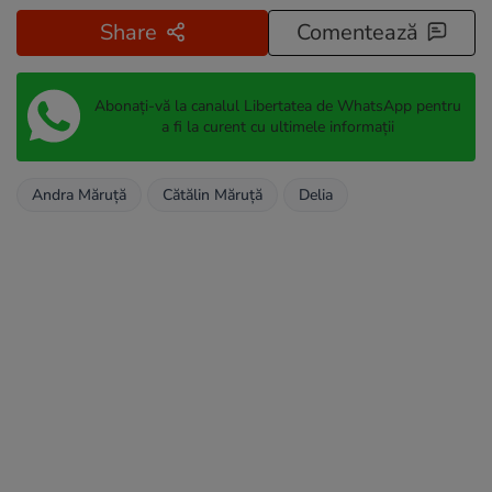
Share
Comentează
Abonați-vă la canalul Libertatea de WhatsApp pentru
a fi la curent cu ultimele informații
Andra Măruță
Cătălin Măruță
Delia