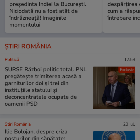
președinta Indiei la București.
despărțirea 
Niciodată nu a fost atât de
cum a răspu
îndrăzneață! Imaginile
întrebare i
momentului
ȘTIRI ROMÂNIA
Politică
12:58
SURSE Război politic total. PNL
Exclusiv
pregătește trimiterea acasă a
garniturilor doi și trei din
instituțiile statului și
deconcentratele ocupate de
oamenii PSD
Știri România
23 iul.
Ilie Bolojan, despre criza
posturilor din sănătate: