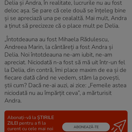
Delia și Andra, în realitate, lucrurile nu au fost
deloc așa. Se pare că cele două se înțeleg bine
și se apreciază una pe cealaltă. Mai mult, Andra
a ținut să precizeze că o place mult pe Delia.
„Întotdeauna au fost Mihaela Rădulescu,
Andreea Marin, la cântăreți a fost Andra și
Delia. Noi întotdeauna ne-am iubit, ne-am
apreciat. Niciodată n-a fost să mă uit într-un fel
la Delia, din contră, îmi place maxim de ea și de
fiecare dată când ne vedem, stăm la povești,
știi cum? Dacă ne-ai auzi, ai zice: „Femeile astea
niciodată nu au împărțit ceva”, a mărturisit
Andra.
Abonați-vă la
ȘTIRILE
ZILEI
pentru a fi la
ABONEAZĂ-TE
curent cu cele mai noi