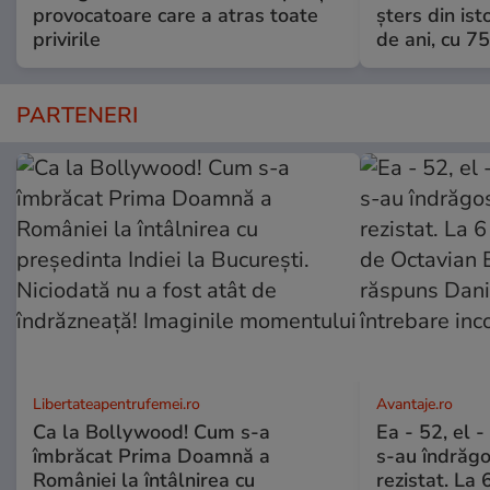
provocatoare care a atras toate
șters din ist
privirile
de ani, cu 7
PARTENERI
Libertateapentrufemei.ro
Avantaje.ro
Ca la Bollywood! Cum s-a
Ea - 52, el 
îmbrăcat Prima Doamnă a
s-au îndrăgos
României la întâlnirea cu
rezistat. La 