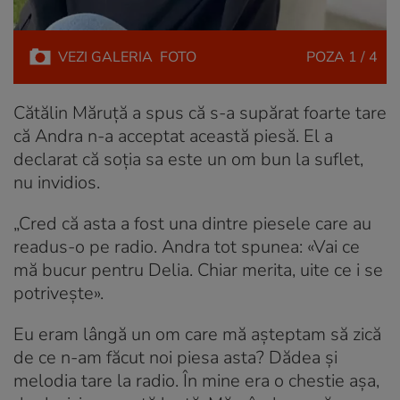
VEZI
GALERIA
FOTO
POZA
1 / 4
Cătălin Măruță a spus că s-a supărat foarte tare
că Andra n-a acceptat această piesă. El a
declarat că soția sa este un om bun la suflet,
nu invidios.
„Cred că asta a fost una dintre piesele care au
readus-o pe radio. Andra tot spunea: «Vai ce
mă bucur pentru Delia. Chiar merita, uite ce i se
potrivește».
Eu eram lângă un om care mă așteptam să zică
de ce n-am făcut noi piesa asta? Dădea și
melodia tare la radio. În mine era o chestie așa,