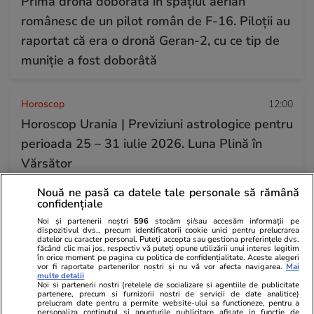
Prima dronă doborâtă în spațiul aerian
românesc de un pilot român de F-16. Piloții au
raportat că era o dronă Geran-2, cu ce tip de
muniție a fost doborâtă
Horoscop
12:00
Horoscop Urania | Previziuni astrologice pentru
perioada 25 – 31 iulie 2026. Luna Plină în
Vărsător
Nouă ne pasă ca datele tale personale să rămână
confidențiale
Știri România
13:23
Noi și partenerii noștri
596
stocăm și/sau accesăm informații pe
Procurorii DNA ar fi găsit 500.000 de euro
dispozitivul dvs., precum identificatorii cookie unici pentru prelucrarea
datelor cu caracter personal. Puteți accepta sau gestiona preferințele dvs.
cash acasă la directorul general al Uzinei
făcând clic mai jos, respectiv vă puteți opune utilizării unui interes legitim
în orice moment pe pagina cu politica de confidențialitate. Aceste alegeri
Mecanice Plopeni, precum și două ceasuri
vor fi raportate partenerilor noștri și nu vă vor afecta navigarea.
Mai
multe detalii
Patek Philippe și Rolex
Noi si partenerii nostri (retelele de socializare si agentiile de publicitate
partenere, precum si furnizorii nostri de servicii de date analitice)
prelucram date pentru a permite website-ului sa functioneze, pentru a
personaliza continutul si anunturile publicitare afisate in functie de