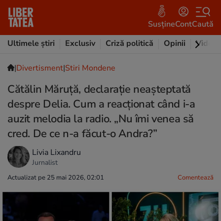
Susține
Cont
Caută
Ultimele știri
Exclusiv
Criză politică
Opinii
Video
|
Divertisment
|
Stiri Mondene
Cătălin Măruță, declarație neașteptată
despre Delia. Cum a reacționat când i-a
auzit melodia la radio. „Nu îmi venea să
cred. De ce n-a făcut-o Andra?”
Livia Lixandru
Jurnalist
Actualizat pe 25 mai 2026, 02:01
Comentează