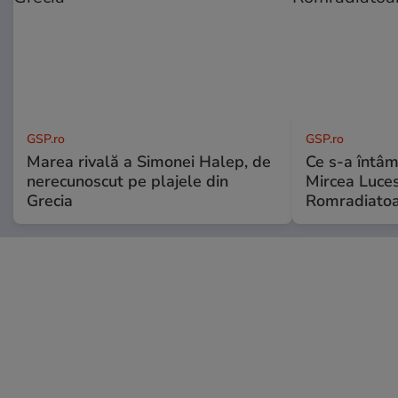
GSP.ro
GSP.ro
Marea rivală a Simonei Halep, de
Ce s-a întâmp
nerecunoscut pe plajele din
Mircea Luces
Grecia
Romradiatoa