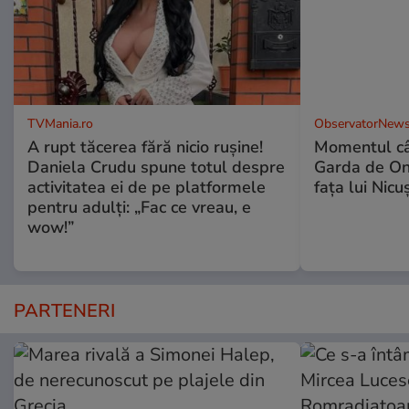
TVMania.ro
ObservatorNews
A rupt tăcerea fără nicio rușine!
Momentul câ
Daniela Crudu spune totul despre
Garda de Ono
activitatea ei de pe platformele
fața lui Nic
pentru adulți: „Fac ce vreau, e
wow!”
PARTENERI