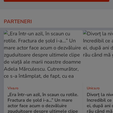
PARTENERI
Viva.ro
Unica.ro
„Era într-un azil, în scaun cu rotile.
Divorț la nive
Fractura de șold i-a...” Un mare
Incredibil ce
actor face acum o dezvăluire
ei, după ani 
zguduitoare despre ultimele clipe
rău când mă