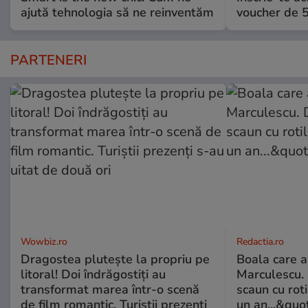
ajută tehnologia să ne reinventăm
voucher de 5
PARTENERI
Wowbiz.ro
Redactia.ro
Dragostea plutește la propriu pe
Boala care 
litoral! Doi îndrăgostiți au
Marculescu. 
transformat marea într-o scenă
scaun cu rot
de film romantic. Turiștii prezenți
un an...&quo