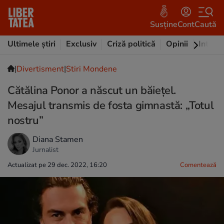
Susține
Cont
Caută
Ultimele știri
Exclusiv
Criză politică
Opinii
Intervi
|
Divertisment
|
Stiri Mondene
Cătălina Ponor a născut un băiețel.
Mesajul transmis de fosta gimnastă: „Totul
nostru”
Diana Stamen
Jurnalist
Actualizat pe 29 dec. 2022, 16:20
Comentează