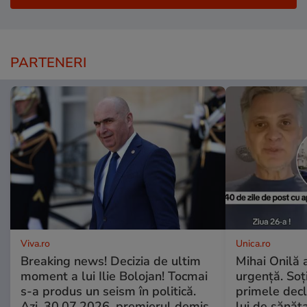
PARTENERI
Viva.ro
Unica.ro
Breaking news! Decizia de ultim
Mihai Onilă 
moment a lui Ilie Bolojan! Tocmai
urgență. Soți
s-a produs un seism în politică.
primele decl
Azi, 30.07.2026, premierul demis
lui de sănăta