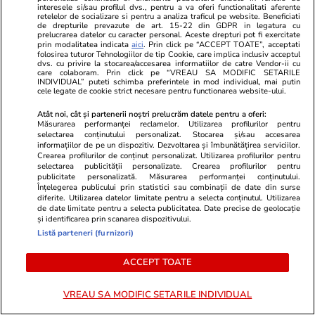
interesele si/sau profilul dvs., pentru a va oferi functionalitati aferente
retelelor de socializare si pentru a analiza traficul pe website. Beneficiati
de drepturile prevazute de art. 15-22 din GDPR in legatura cu
prelucrarea datelor cu caracter personal. Aceste drepturi pot fi exercitate
Educație
30 iul.
prin modalitatea indicata
aici
. Prin click pe “ACCEPT TOATE”, acceptati
folosirea tuturor Tehnologiilor de tip Cookie, care implica inclusiv acceptul
Când începe şcoala în septembrie – structura
dvs. cu privire la stocarea/accesarea informatiilor de catre Vendor-ii cu
care colaboram. Prin click pe “VREAU SA MODIFIC SETARILE
anului şcolar 2026-2027
INDIVIDUAL” puteti schimba preferintele in mod individual, mai putin
cele legate de cookie strict necesare pentru functionarea website-ului.
Atât noi, cât și partenerii noștri prelucrăm datele pentru a oferi:
Măsurarea performanței reclamelor. Utilizarea profilurilor pentru
Știri România
30 iul.
selectarea conținutului personalizat. Stocarea și/sau accesarea
Rezultatele loto din 30 iulie 2026. Numerele
informațiilor de pe un dispozitiv. Dezvoltarea și îmbunătățirea serviciilor.
Crearea profilurilor de conținut personalizat. Utilizarea profilurilor pentru
câștigătoare extrase joi
selectarea publicității personalizate. Crearea profilurilor pentru
publicitate personalizată. Măsurarea performanței conținutului.
Înțelegerea publicului prin statistici sau combinații de date din surse
diferite. Utilizarea datelor limitate pentru a selecta conținutul. Utilizarea
de date limitate pentru a selecta publicitatea. Date precise de geolocație
Horoscop
30 iul.
și identificarea prin scanarea dispozitivului.
Horoscop 31 iulie 2026. Scorpionii au șansa de
Listă parteneri (furnizori)
a privi dincolo de aparențe și de a evalua
ACCEPT TOATE
corect comportamentul și deciziile unor
apropiați
VREAU SA MODIFIC SETARILE INDIVIDUAL