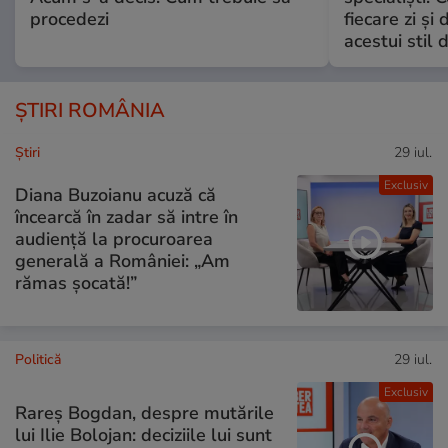
procedezi
fiecare zi și 
acestui stil 
ȘTIRI ROMÂNIA
Ştiri
29 iul.
Exclusiv
Diana Buzoianu acuză că
încearcă în zadar să intre în
audiență la procuroarea
generală a României: „Am
rămas șocată!”
Politică
29 iul.
Exclusiv
Rareș Bogdan, despre mutările
lui Ilie Bolojan: deciziile lui sunt