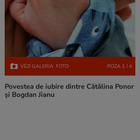
VEZI
GALERIA
FOTO
POZA
1 / 4
Povestea de iubire dintre Cătălina Ponor
și Bogdan Jianu