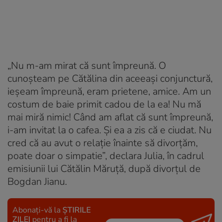
„Nu m-am mirat că sunt împreună. O
cunoșteam pe Cătălina din aceeași conjunctură,
ieșeam împreună, eram prietene, amice. Am un
costum de baie primit cadou de la ea! Nu mă
mai miră nimic! Când am aflat că sunt împreună,
i-am invitat la o cafea. Și ea a zis că e ciudat. Nu
cred că au avut o relație înainte să divorțăm,
poate doar o simpatie”, declara Julia, în cadrul
emisiunii lui Cătălin Măruță, după divorțul de
Bogdan Jianu.
Abonați-vă la
ȘTIRILE
ZILEI
pentru a fi la