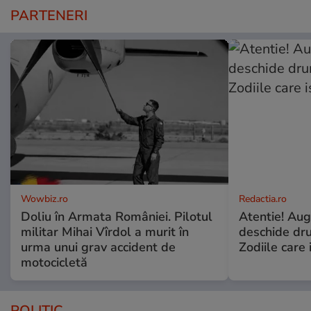
PARTENERI
Wowbiz.ro
Redactia.ro
Doliu în Armata României. Pilotul
Atentie! Augu
militar Mihai Vîrdol a murit în
deschide dr
urma unui grav accident de
Zodiile care 
motocicletă
POLITIC