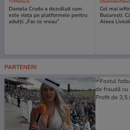
TVMania.ro
ObservatorNews
Daniela Crudu a dezvăluit cum
Cel mai ieft
este viața pe platformele pentru
Bucureşti. C
adulți: „Fac ce vreau”
Aleea Livezil
PARTENERI