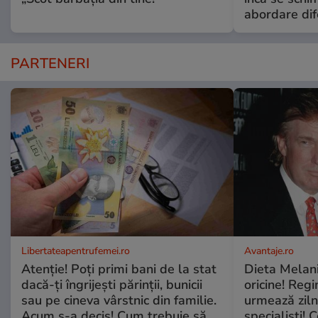
abordare dif
PARTENERI
Libertateapentrufemei.ro
Avantaje.ro
Atenție! Poți primi bani de la stat
Dieta Melan
dacă-ți îngrijești părinții, bunicii
oricine! Regi
sau pe cineva vârstnic din familie.
urmează zilni
Acum s-a decis! Cum trebuie să
specialiști! 