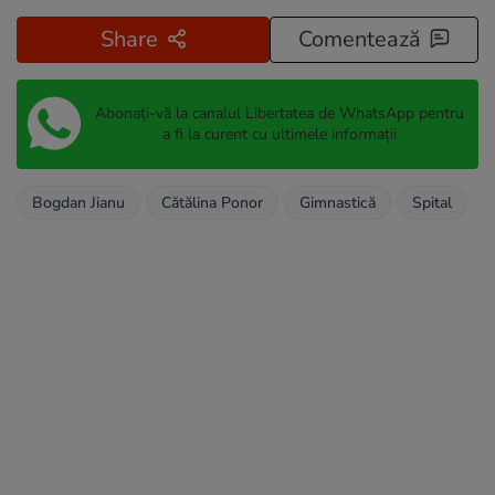
Share
Comentează
Abonați-vă la canalul Libertatea de WhatsApp pentru
a fi la curent cu ultimele informații
Bogdan Jianu
Cătălina Ponor
Gimnastică
Spital