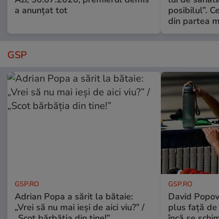
a anunțat tot
posibilul”. C
din partea m
GSP
GSP.RO
GSP.RO
Adrian Popa a sărit la bătaie:
David Popovi
„Vrei să nu mai ieși de aici viu?” /
plus față de
„Scot bărbăția din tine!”
încă se schi