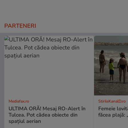
PARTENERI
Mediafax.ro
StirileKanalD.ro
ULTIMA ORĂ! Mesaj RO-Alert în
Femeie lovit
Tulcea. Pot cădea obiecte din
făcea plajă: „
spațiul aerian