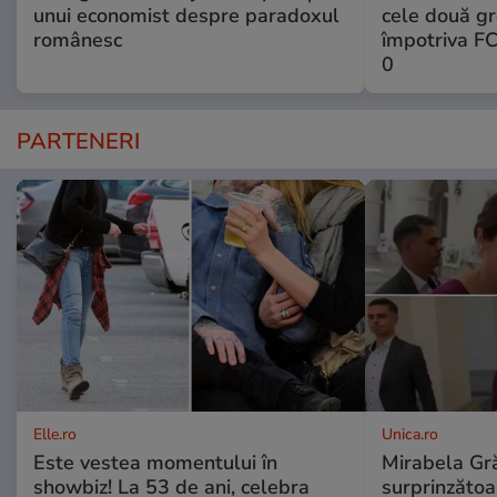
unui economist despre paradoxul
cele două gr
românesc
împotriva FC
0
PARTENERI
Elle.ro
Unica.ro
Este vestea momentului în
Mirabela Gră
showbiz! La 53 de ani, celebra
surprinzătoar