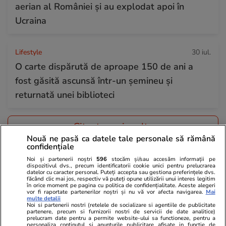
aerian al României și au explodat apoi în
Ucraina
Lifestyle
30 iul.
O carte dispărută de aproape 150 de ani a
fost găsită ascunsă într-un șemineu și
returnată unei biblioteci
Citește mai multe
Nouă ne pasă ca datele tale personale să rămână
confidențiale
TRENDING
Noi și partenerii noștri
596
stocăm și/sau accesăm informații pe
dispozitivul dvs., precum identificatorii cookie unici pentru prelucrarea
datelor cu caracter personal. Puteți accepta sau gestiona preferințele dvs.
făcând clic mai jos, respectiv vă puteți opune utilizării unui interes legitim
Fotbal
30 iul.
în orice moment pe pagina cu politica de confidențialitate. Aceste alegeri
vor fi raportate partenerilor noștri și nu vă vor afecta navigarea.
Mai
A murit Spiridon Mutu, tatăl fostului fotbalist
multe detalii
Noi si partenerii nostri (retelele de socializare si agentiile de publicitate
Adrian Mutu: „Mulțumesc pentru tot ce ne-ai
partenere, precum si furnizorii nostri de servicii de date analitice)
prelucram date pentru a permite website-ului sa functioneze, pentru a
dăruit”
personaliza continutul si anunturile publicitare afisate in functie de