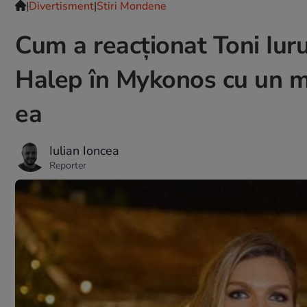
|
Divertisment
|
Stiri Mondene
Cum a reacționat Toni Iur
Halep în Mykonos cu un mi
ea
Iulian Ioncea
Reporter