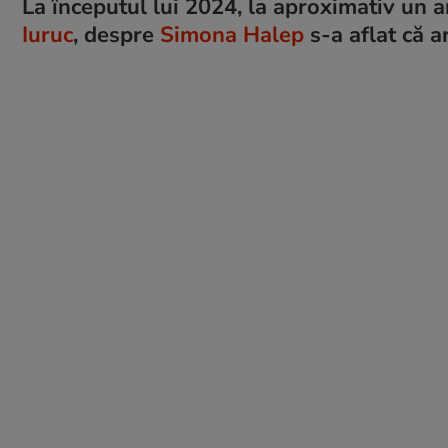
La începutul lui 2024, la aproximativ un 
Iuruc
, despre
Simona Halep
s-a aflat că a