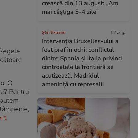
crească din 13 august: „Am
mai câștiga 3-4 zile”
Știri Externe
07 aug.
Intervenția Bruxelles-ului a
fost praf în ochi: conflictul
„Regele
dintre Spania și Italia privind
ucătoare
controalele la frontieră se
acutizează. Madridul
lo. O
amenință cu represalii
ce? Pentru
ă putem
 tâmpenie,
rt
.