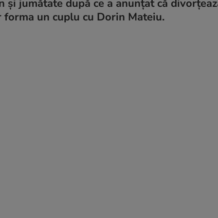
an și jumătate după ce a anunțat că divorțea
r forma un cuplu cu Dorin Mateiu.