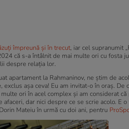
zuți împreună și în trecut
, iar cel supranumit 
2024 că s-a întâlnit de mai multe ori cu fosta j
ii despre relația lor.
luat apartament la Rahmaninov, ne știm de aco
 exclus așa ceva! Eu am invitat-o în oraș. De 
 multe ori în acel complex și am considerat c
 afaceri, dar nici despre ce se scrie acolo. E o
a Dorin Mateiu în urmă cu doi ani, pentru
ProSpo