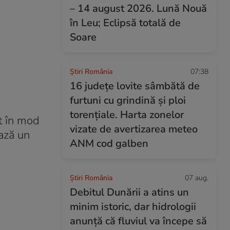
– 14 august 2026. Lună Nouă
în Leu; Eclipsă totală de
Soare
Știri România
07:38
16 județe lovite sâmbătă de
furtuni cu grindină și ploi
torențiale. Harta zonelor
at în mod
vizate de avertizarea meteo
ează un
ANM cod galben
Știri România
07 aug.
Debitul Dunării a atins un
minim istoric, dar hidrologii
anunță că fluviul va începe să