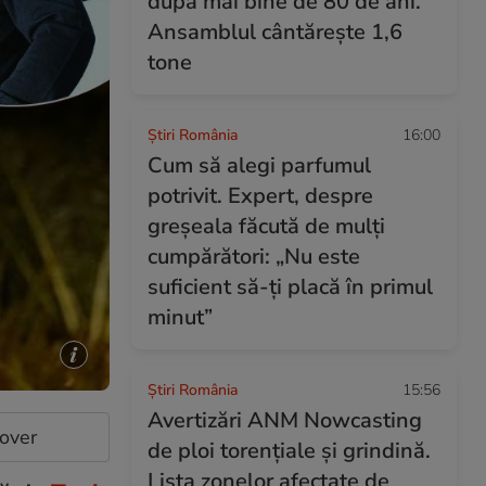
după mai bine de 80 de ani.
Ansamblul cântărește 1,6
tone
Știri România
16:00
Cum să alegi parfumul
potrivit. Expert, despre
greșeala făcută de mulți
cumpărători: „Nu este
suficient să-ți placă în primul
minut”
Știri România
15:56
Avertizări ANM Nowcasting
cover
de ploi torențiale și grindină.
Lista zonelor afectate de